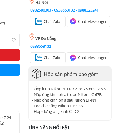
Hà Nội
0982580303
-
0938653132
-
0988323241
Chat Zalo
Chat Messenger
ượt)
VP Đà Nẵng
0938653132
Chat Zalo
Chat Messenger
Hộp sản phẩm bao gồm
- Ống kính Nikon Nikkor Z 28-75mm F2.8 S
- Nắp ống kính phía trước Nikon LC-67B
- Nắp ống kính phía sau Nikon LF-N1
- Loa che nắng Nikon HB-93A
- Hộp dựng ống kính CL-C2
r Z 24-
u)
TÍNH NĂNG NỔI BẬT