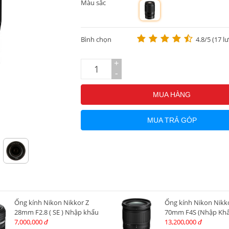
Màu sắc
m
Bình chọn
4.8/5 (17 l
+
-
MUA HÀNG
MUA TRẢ GÓP
Ống kính Nikon Nikkor Z
Ống kính Nikon Nikko
28mm F2.8 ( SE ) Nhập khẩu
70mm F4S (Nhập Khẩ
7,000,000
13,200,000
đ
đ