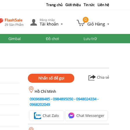
Trang chủ
Giới thiệu
Tin tức
Liên hệ
0
FlashSale
Đăng nhập
Tài khoản
Giỏ Hàng
29 Sản Phẩm
Gimbal
Đồ chơi
Lưu trữ
Chia sẻ
Nhấn số để gọi
Hồ Chí Minh
0909688485
-
0984895050
-
0948024334
-
0968202049
Chat Zalo
Chat Messenger