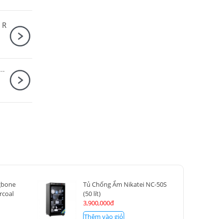
 R
 A7 Mark IV Body + Sigma 24-70mm f/2.8 DG DN II Art
gbone
Tủ Chống Ẩm Nikatei NC-50S
rcoal
(50 lít)
3,900,000đ
Thêm vào giỏ