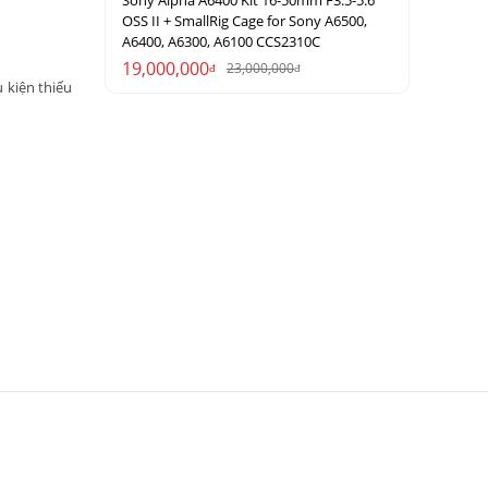
Sony Alpha A6400 Kit 16-50mm F3.5-5.6
OSS II + SmallRig Cage for Sony A6500,
A6400, A6300, A6100 CCS2310C
19,000,000
23,000,000
đ
đ
 kiện thiếu
còn rất phù
ền hậu cảnh
chụp ảnh và
ảnh tĩnh và
ông phải lo