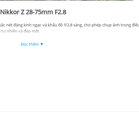
n Nikkor Z 28-75mm F2.8
ắc nét đáng kinh ngạc và khẩu độ f/2.8 sáng, cho phép chụp ảnh trong điều
 tự nhiên và đẹp mắt.
n 8,4 oz so với Nikkor Z 24-70mm f/2.8 S. Ngoài tính di động, ống kính này 
à sản xuất video.
Đọc thêm ▼
f/2.8 và 9 lá khẩu tròn, bạn có thể làm nổi bật các chủ thể sắc nét trên n
9m) cho phép người dùng chụp được những chi tiết phức tạp.
mang lại khả năng lấy nét tự động nhanh chóng, êm ái, lý tưởng cho cả 
nét thủ công hoặc thay đổi độ nhạy ISO, khẩu độ và bù trừ phơi sáng trong 
iọt nước xâm nhập, cho phép sử dụng trong các trường hợp hàng ngày mà kh
n hiệu quả để dễ dàng vệ sinh.
28-75mm F2.8
g lấy nét tốt trong điều kiện thiếu sáng
ống chịu thời tiết tốt
ng được giữ ở mức hợp lý đối với ống kính zoom khẩu độ rộng