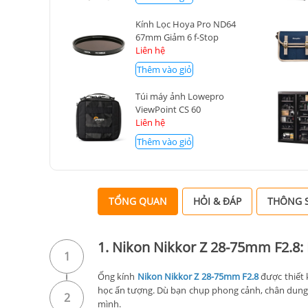
Kính Lọc Hoya Pro ND64
67mm Giảm 6 f-Stop
Liên hệ
Thêm vào giỏ
Túi máy ảnh Lowepro
ViewPoint CS 60
Liên hệ
Thêm vào giỏ
TỔNG QUAN
HỎI & ĐÁP
THÔNG S
1. Nikon Nikkor Z 28-75mm F2.8:
1
Ống kính
Nikon Nikkor Z 28-75mm F2.8
được thiết 
học ấn tượng. Dù bạn chụp phong cảnh, chân dung h
2
mình.