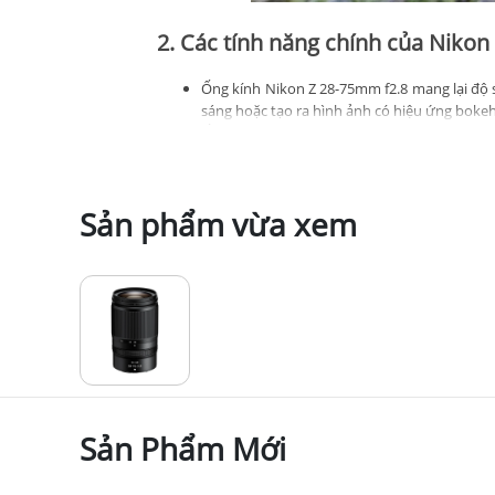
2. Các tính năng chính của Niko
Ống kính Nikon Z 28-75mm f2.8 mang lại độ s
sáng hoặc tạo ra hình ảnh có hiệu ứng bokeh
Ống kính chỉ nặng 1,2 lbs oz (565g), nhẹ hơ
hợp để sử dụng với gimbal để tạo nội dung v
Nhờ đường kính lớn của ngàm Z, khẩu độ lớn 
đẹp tự nhiên.
Sản phẩm vừa xem
Khoảng cách lấy nét tối thiểu là 0,62ft (0,1
Nhờ sử dụng động cơ bước (STM), ống kính 
quay phim.
Với vòng điều khiển, người dùng có thể lấy 
video.
Ống kính được bịt kín để ngăn bụi và các g
lắng. Ống kính cũng có lớp phủ chống bám bẩ
3. Ưu điểm của Nikon Nikkor Z 
Sản Phẩm Mới
Tự động lấy nét nhanh, chính xác với khả năn
Chất lượng xây dựng tuyệt vời và khả năng ch
Độ tối góc, quang sai màu, độ méo và lóa sá