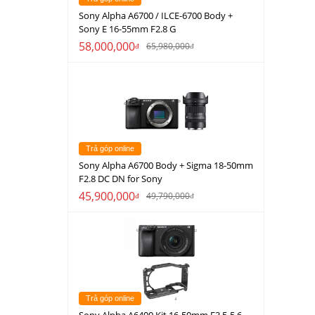
Sony Alpha A6700 / ILCE-6700 Body +
Sony E 16-55mm F2.8 G
58,000,000
65,980,000
đ
đ
Trả góp online
Sony Alpha A6700 Body + Sigma 18-50mm
F2.8 DC DN for Sony
45,900,000
49,790,000
đ
đ
Trả góp online