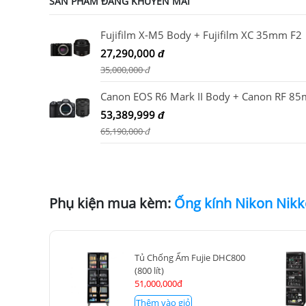
SẢN PHẨM ĐANG KHUYẾN MÃI
Fujifilm X-M5 Body + Fujifilm XC 35mm F2
27,290,000
đ
35,000,000
đ
53,389,999
đ
65,190,000
đ
Phụ kiện mua kèm:
Tủ Chống Ẩm Fujie DHC800
(800 lít)
51,000,000đ
Thêm vào giỏ