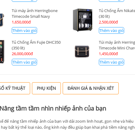
Túi máy ảnh Herringbone
Tủ Chống Ẩm Nikate
Timecode Small Navy
(30 lít)
1,650,000đ
2,500,000đ
Thêm vào giỏ
Thêm vào giỏ
Tủ Chống Ẩm Fujie DHC350
Túi máy ảnh Herrin
(350 lít)
Timecode Mini Char
26,000,000đ
1,450,000đ
Thêm vào giỏ
Thêm vào giỏ
Ố KỸ THUẬT
PHỤ KIỆN
ĐÁNH GIÁ & NHẬN XÉT
 Nâng tầm tầm nhìn nhiếp ảnh của bạn
kế để nâng tầm nhiếp ảnh của bạn với dải zoom linh hoạt, gọn nhẹ và hiệu
ay bất kỳ thể loại nào, ống kính này đều giúp bạn khai phá tiềm năng ngh