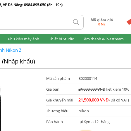
, VP Đà Nẵng: 0984.895.050 (8h - 19h)
Mã giảm giá
tlk
0 Mã
Phụ kiện máy ảnh
Thiết bị Studio
Âm thanh & livestream
nh Nikon Z
S (Nhập khẩu)
Mã sản phẩm
B02000114
Giá bán
24,000,000 VNĐ
Tiết kiệm 10%
21,500,000 VNĐ
Giá khuyến mãi
(Đã có VAT)
Thương hiệu
Nikon
Bảo hành
tại Kyma 12 tháng