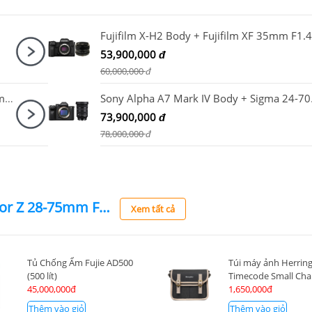
Fujifilm X-H2 Body + Fujifilm XF 35mm F1.4
53,900,000
đ
60,000,000
đ
Canon EOS R6 Mark II Body + Canon RF 85mm F2 Macro IS STM
Sony Alpha
73,900,000
đ
78,000,000
đ
Ống kính Nikon Nikkor Z 28-75mm F2.8 S (Nhập khẩu)
Xem tất cả
Tủ Chống Ẩm Fujie AD500
Túi máy ảnh Herrin
(500 lít)
Timecode Small Cha
45,000,000đ
1,650,000đ
Thêm vào giỏ
Thêm vào giỏ