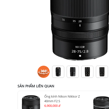
SẢN PHẨM LIÊN QUAN
Ống kính Nikon Nikkor Z
40mm F2 S
6,900,000
đ