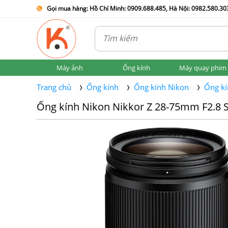
Gọi mua hàng: Hồ Chí Minh: 0909.688.485, Hà Nội: 0982.580.303
Máy ảnh
Ống kính
Máy quay phim
Trang chủ
Ống kính
Ống kính Nikon
Ống kí
Ống kính Nikon Nikkor Z 28-75mm F2.8 