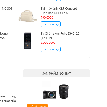
i NC-30S
Túi máy ảnh K&F Concept
Sling Bag KF13.179V3
790,000đ
Thêm vào giỏ
gbone
Tủ Chống Ẩm Fujie DHC120
coal
(120 Lít)
8,900,000đ
Thêm vào giỏ
SẢN PHẨM NỔI BẬT
 suất quang
ệ thuật của
Trả góp online