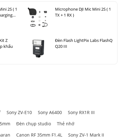
ini 2S ( 1
Microphone DJI Mic Mini 2S ( 1
harging
TX + 1 RX )
it Z
Đèn Flash LightPix Labs FlashQ
ập khẩu
Q20 III
ong cảnh và
ượt trội cho
f
Sony ZV-E10
Sony A6400
Sony RX1R III
 tán xạ cực
85mm
Đèn chụp studio
Thẻ nhớ
phi cầu
giúp
 ảnh gia có
aran
Canon RF 35mm F1.4L
Sony ZV-1 Mark II