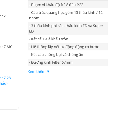
- Phạm vi khẩu độ f/2.8 đến f/22
- Cấu trúc quang học gồm 15 thấu kính / 12
or Z
nhóm
- 3 thấu kính phi cầu, thấu kính ED và Super
ED
- Kết cấu 9 lá khẩu tròn
- Hệ thống lấy nét tự động động cơ bước
or Z MC
- Kết cấu chống bụi và chống ẩm
- Đường kính Filter 67mm
Xem thêm ▼
r Z 28-
hẩu)