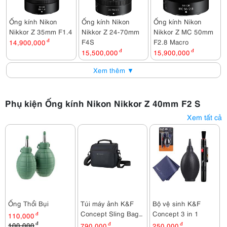
Ống kính Nikon
Ống kính Nikon
Ống kính Nikon
Nikkor Z 35mm F1.4
Nikkor Z 24-70mm
Nikkor Z MC 50mm
F4S
F2.8 Macro
14,900,000
đ
15,500,000
đ
15,900,000
đ
Xem thêm ▼
Phụ kiện Ống kính Nikon Nikkor Z 40mm F2 S
Xem tất cả
Ống Thổi Bụi
Túi máy ảnh K&F
Bộ vệ sinh K&F
Concept Sling Bag
Concept 3 in 1
110,000
đ
KF13.179
100,000
đ
790,000
đ
250,000
đ