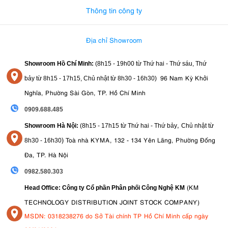
nhịp thở.
Thông tin công ty
Nikon Nikkor Z
Dù bạn là người mới bắt đầu hay chuyên nghiệp,
40mm F2
cân bằng giữa hiệu suất, tính di động và
đều mang đến sự
Địa chỉ Showroom
giá cả phải chăng
. Đây là sự bổ sung hoàn hảo cho hệ thống ngàm Z
của Nikon.
Showroom Hồ Chí Minh:
(8h15 - 19h00 từ
Thứ hai - Thứ sáu, Thứ
96 Nam Kỳ Khởi
bảy từ
8h15 - 17h15,
Chủ nhật từ 8
h30 - 16h30
)
Nghĩa, Phường Sài Gòn, TP. Hồ Chí Minh
0909.688.485
,
Showroom Hà Nội:
(8h15 - 17h15 từ Thứ hai - Thứ bảy
Chủ nhật từ
)
Toà nhà KYMA, 132 - 134 Yên Lãng, Phường Đống
8
h30 - 16h30
Đa, TP. Hà Nội
0982.580.303
(KM
Head Office: Công ty Cổ phần Phân phối Công Nghệ KM
TECHNOLOGY DISTRIBUTION JOINT STOCK COMPANY)
MSDN: 0318238276 do Sở Tài chính TP Hồ Chí Minh cấp ngày