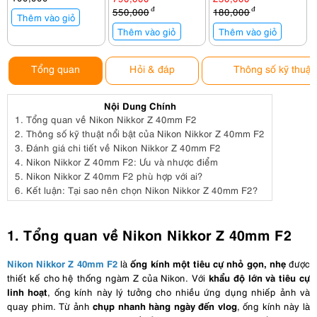
550,000
đ
180,000
đ
Thêm vào giỏ
Thêm vào giỏ
Thêm vào giỏ
Tổng quan
Hỏi & đáp
Thông số kỹ thuật
Nội Dung Chính
1.
Tổng quan về Nikon Nikkor Z 40mm F2
2.
Thông số kỹ thuật nổi bật của Nikon Nikkor Z 40mm F2
3.
Đánh giá chi tiết về Nikon Nikkor Z 40mm F2
4.
Nikon Nikkor Z 40mm F2: Ưu và nhược điểm
5.
Nikon Nikkor Z 40mm F2 phù hợp với ai?
6.
Kết luận: Tại sao nên chọn Nikon Nikkor Z 40mm F2?
1. Tổng quan về Nikon Nikkor Z 40mm F2
Nikon Nikkor Z 40mm F2
ống kính một tiêu cự nhỏ gọn, nhẹ
là
được
khẩu độ lớn và tiêu cự
thiết kế cho hệ thống ngàm Z của Nikon. Với
linh hoạt
, ống kính này lý tưởng cho nhiều ứng dụng nhiếp ảnh và
chụp nhanh hàng ngày đến vlog
quay phim. Từ ảnh
, ống kính này là