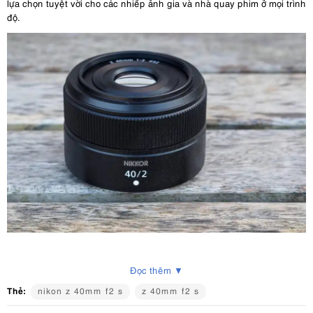
lựa chọn tuyệt vời cho các nhiếp ảnh gia và nhà quay phim ở mọi trình
độ.
2. Thông số kỹ thuật nổi bật của Nikon
Đọc thêm ▼
Nikkor Z 40mm F2
Thẻ:
nikon z 40mm f2 s
z 40mm f2 s
Ngàm
: Nikon Z