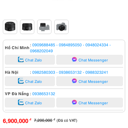
:
0909688485
- 0984895050
- 0948024334
-
Hồ Chí Minh
0968202049
Chat Zalo
Chat Messenger
Hà Nội
:
0982580303
- 0938653132
- 0988323241
Chat Zalo
Chat Messenger
VP Đà Nẵng
:
0938653132
Chat Zalo
Chat Messenger
6,900,000
7,200,000
(Đã có VAT)
đ
đ