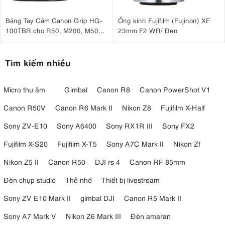
Báng Tay Cầm Canon Grip HG-
Ống kính Fujifilm (Fujinon) XF
100TBR cho R50, M200, M50,
23mm F2 WR/ Đen
G7 X Mark III, G5 X Mark II
Tìm kiếm nhiều
Micro thu âm
Gimbal
Canon R8
Canon PowerShot V1
Canon R50V
Canon R6 Mark II
Nikon Z8
Fujifilm X-Half
Sony ZV-E10
Sony A6400
Sony RX1R III
Sony FX2
Fujifilm X-S20
Fujifilm X-T5
Sony A7C Mark II
Nikon Zf
Nikon Z5 II
Canon R50
DJI rs 4
Canon RF 85mm
3.6. Kết cấu chắc chắn
Đèn chụp studio
Thẻ nhớ
Thiết bị livestream
Mặc dù nhỏ gọn và nhẹ, Nikon Z 40mm f/2.0 vẫn được chế tạo chắc
chắn. Ống kính được thiết kế chống bụi và nước, vì vậy bạn luôn có
Sony ZV E10 Mark II
gimbal DJI
Canon R5 Mark II
thể mang theo bên mình, dù trời mưa hay nắng.
Sony A7 Mark V
Nikon Z6 Mark III
Đèn amaran