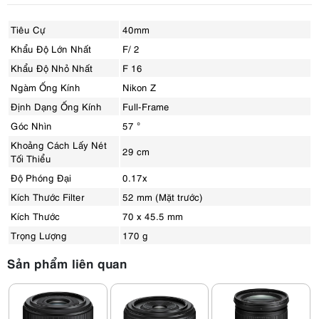
Tiêu Cự
40mm
Khẩu Độ Lớn Nhất
F/ 2
Khẩu Độ Nhỏ Nhất
F 16
Ngàm Ống Kính
Nikon Z
Định Dạng Ống Kính
Full-Frame
Góc Nhìn
57 °
Khoảng Cách Lấy Nét
29 cm
Tối Thiểu
Độ Phóng Đại
0.17x
Kích Thước Filter
52 mm (Mặt trước)
Kích Thước
70 x 45.5 mm
Trọng Lượng
170 g
Sản phẩm liên quan