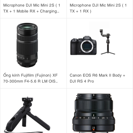
Microphone DJI Mic Mini 2S ( 1
Microphone DJI Mic Mini 2S ( 1
TX + 1 Mobile RX + Charging
TX + 1 RX )
Case )
Ống kính Fujifilm (Fujinon) XF
Canon EOS R6 Mark II Body +
70-300mm F4-5.6 R LM OIS
DJI RS 4 Pro
WR
3.5. Khoảng cách lấy nét tối thiểu chỉ 0,29m
khoảng cách lấy nét tối
Dù bạn chụp chân dung hay cận cảnh, với
thiểu chỉ 0,29m,
bạn vẫn có thể lấy nét sắc nét ngay cả khi ở gần chủ
thể - ghi lại những chi tiết ấn tượng hơn. Vòng điều khiển im lặng
cũng cho phép bạn điều khiển lấy nét, khẩu độ, phơi sáng, ISO hoặc
bù trừ sáng, giúp bạn dễ dàng chụp ảnh theo phong cách riêng.