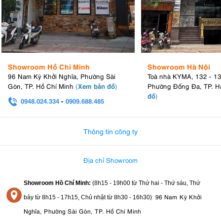
Showroom Hồ Chí Minh
Showroom Hà Nội
96 Nam Kỳ Khởi Nghĩa, Phường Sài
Toà nhà KYMA, 132 - 1
Xem bản đồ
Gòn, TP. Hồ Chí Minh
(
)
Phường Đống Đa, TP. H
đồ
)
0948.024.334
-
0909.688.485
0982.580.303
-
0938
Thông tin công ty
Địa chỉ Showroom
Showroom Hồ Chí Minh:
(8h15 - 19h00 từ
Thứ hai - Thứ sáu, Thứ
96 Nam Kỳ Khởi
bảy từ
8h15 - 17h15,
Chủ nhật từ 8
h30 - 16h30
)
Nghĩa, Phường Sài Gòn, TP. Hồ Chí Minh