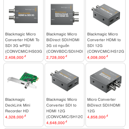
Blackmagic Micro
Blackmagic Micro
Blackmagic Micro
Converter HDMI To
BiDirect SDI/HDMI
Converter HDMI to
SDI 3G wPSU
3G có nguồn
SDI 12G
(CONVCMIC/HS03G/WPSU)
(CONVBDC/SDI/HDMI03G/PS)
(CONVCMIC/HS12G)
2,408,000
đ
2,728,000
đ
4,008,000
đ
Blackmagic
Blackmagic Micro
Micro Converter
DeckLink Mini
Converter SDI to
BiDirect SDI/HDMI
Recorder HD
HDMI 12G
12G
(CONVCMIC/SH12G)
4,328,000
đ
4,858,000
đ
4,648,000
đ