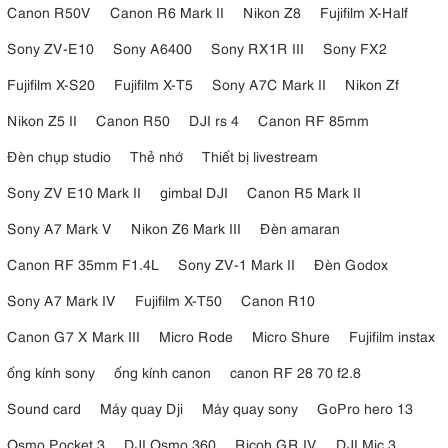
Canon R50V
Canon R6 Mark II
Nikon Z8
Fujifilm X-Half
Sony ZV-E10
Sony A6400
Sony RX1R III
Sony FX2
Fujifilm X-S20
Fujifilm X-T5
Sony A7C Mark II
Nikon Zf
Nikon Z5 II
Canon R50
DJI rs 4
Canon RF 85mm
Đèn chụp studio
Thẻ nhớ
Thiết bị livestream
Sony ZV E10 Mark II
gimbal DJI
Canon R5 Mark II
Sony A7 Mark V
Nikon Z6 Mark III
Đèn amaran
Canon RF 35mm F1.4L
Sony ZV-1 Mark II
Đèn Godox
Sony A7 Mark IV
Fujifilm X-T50
Canon R10
Canon G7 X Mark III
Micro Rode
Micro Shure
Fujifilm instax
ống kính sony
ống kính canon
canon RF 28 70 f2.8
Sound card
Máy quay Dji
Máy quay sony
GoPro hero 13
Osmo Pocket 3
DJI Osmo 360
Ricoh GR IV
DJI Mic 3