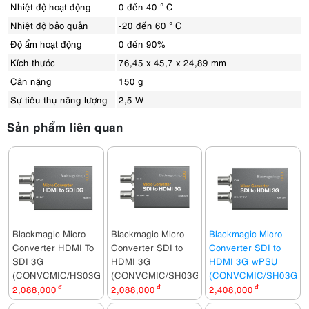
Nhiệt độ hoạt động
0 đến 40 ° C
Nhiệt độ bảo quản
-20 đến 60 ° C
Độ ẩm hoạt động
0 đến 90%
Kích thước
76,45 x 45,7 x 24,89 mm
Cân nặng
150 g
Sự tiêu thụ năng lượng
2,5 W
Sản phẩm liên quan
Blackmagic Micro
Blackmagic Micro
Blackmagic Micro
Converter HDMI To
Converter SDI to
Converter SDI to
SDI 3G
HDMI 3G
HDMI 3G wPSU
(CONVCMIC/HS03G)
(CONVCMIC/SH03G)
(CONVCMIC/SH03G/W
2,088,000
đ
2,088,000
đ
2,408,000
đ