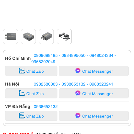
:
0909688485
- 0984895050
- 0948024334
-
Hồ Chí Minh
0968202049
Chat Zalo
Chat Messenger
Hà Nội
:
0982580303
- 0938653132
- 0988323241
Chat Zalo
Chat Messenger
VP Đà Nẵng
:
0938653132
Chat Zalo
Chat Messenger
2,570,000
đ
đ