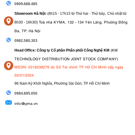
0909.688.485
,
Showroom Hà Nội:
(8h15 - 17h15 từ Thứ hai - Thứ bảy
Chủ nhật từ
)
Toà nhà KYMA, 132 - 134 Yên Lãng, Phường Đống
8
h30 - 16h30
Đa, TP. Hà Nội
0982.580.303
(KM
Head Office: Công ty Cổ phần Phân phối Công Nghệ KM
TECHNOLOGY DISTRIBUTION JOINT STOCK COMPANY)
MSDN: 0318238276 do Sở Tài chính TP Hồ Chí Minh cấp ngày
03/01/2024
96 Nam Kỳ Khởi Nghĩa, Phường Sài Gòn, TP. Hồ Chí Minh
09
84.895.050
info@kyma.vn