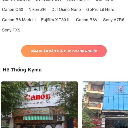
Canon C50
Nikon ZR
DJI Osmo Nano
GoPro Lit Hero
Canon R6 Mark III
Fujifilm X-T30 III
Canon R6V
Sony A7R6
Sony FX5
Hệ Thống Kyma