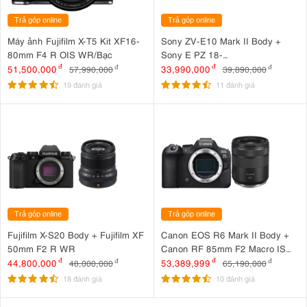
Trả góp online
Trả góp online
Máy ảnh Fujifilm X-T5 Kit XF16-
Sony ZV-E10 Mark II Body +
80mm F4 R OIS WR/Bạc
Sony E PZ 18-
105mm F4 G OSS
51,500,000
đ
33,990,000
đ
57,990,000
đ
39,890,000
đ
19 đánh giá
11 đánh giá
Trả góp online
Trả góp online
Fujifilm X-S20 Body + Fujifilm XF
Canon EOS R6 Mark II Body +
50mm F2 R WR
Canon RF 85mm F2 Macro IS
STM
44,800,000
đ
53,389,999
đ
48,000,000
đ
65,190,000
đ
18 đánh giá
10 đánh giá