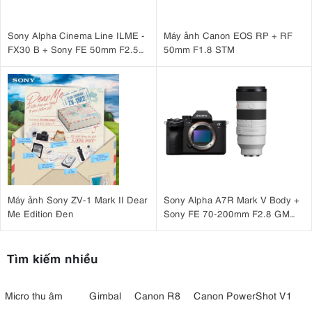
Sony Alpha Cinema Line ILME -
Máy ảnh Canon EOS RP + RF
FX30 B + Sony FE 50mm F2.5
50mm F1.8 STM
G
Máy ảnh Sony ZV-1 Mark II Dear
Sony Alpha A7R Mark V Body +
Me Edition Đen
Sony FE 70-200mm F2.8 GM
OSS II
Tìm kiếm nhiều
Micro thu âm
Gimbal
Canon R8
Canon PowerShot V1