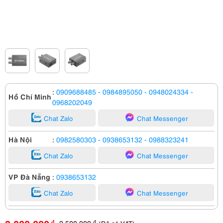
:
0909688485
- 0984895050
- 0948024334
-
Hồ Chí Minh
0968202049
Chat Zalo
Chat Messenger
Hà Nội
:
0982580303
- 0938653132
- 0988323241
Chat Zalo
Chat Messenger
VP Đà Nẵng
:
0938653132
Chat Zalo
Chat Messenger
2,500,000
đ
đ