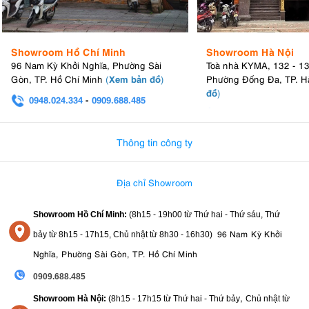
Showroom Hồ Chí Minh
Showroom Hà Nội
96 Nam Kỳ Khởi Nghĩa, Phường Sài
Toà nhà KYMA, 132 - 1
Xem bản đồ
Gòn, TP. Hồ Chí Minh
(
)
Phường Đống Đa, TP. H
đồ
)
0948.024.334
-
0909.688.485
0982.580.303
-
0938
Thông tin công ty
Địa chỉ Showroom
Showroom Hồ Chí Minh:
(8h15 - 19h00 từ
Thứ hai - Thứ sáu, Thứ
96 Nam Kỳ Khởi
bảy từ
8h15 - 17h15,
Chủ nhật từ 8
h30 - 16h30
)
Nghĩa, Phường Sài Gòn, TP. Hồ Chí Minh
0909.688.485
,
Showroom Hà Nội:
(8h15 - 17h15 từ Thứ hai - Thứ bảy
Chủ nhật từ