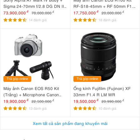
Sigma 24-70mm f/2.8 DG DN II
RF-S18-45mm + RF 50mm F1.8
Art
STM
73,900,000
đ
17,750,000
đ
78,000,000
đ
20,000,000
đ
14 đánh giá
18 đánh giá
Trả góp online
Trả góp online
Máy ảnh Canon EOS R50 Kit
Ống kính Fujifilm (Fujinon) XF
(Trắng) + Microphone Canon
33mm F1.4 R LM WR
DM-E100 + Báng tay cầm Canon
19,900,000
đ
19,500,000
đ
22,500,000
đ
20,990,000
đ
HG-100TBR
13 đánh giá
10 đánh giá
Xem tất cả sản phẩm đang khuyến mãi