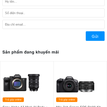
Gửi
Sản phẩm đang khuyến mãi
Trả góp online
Trả góp online
Sony Alpha A7 Mark IV Body +
Máy ảnh Canon EOS R100 Kit