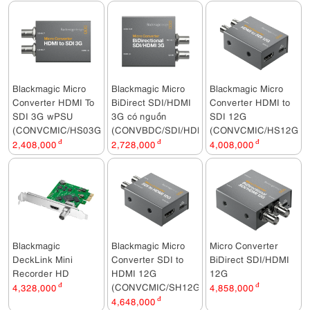
Blackmagic Micro
Blackmagic Micro
Blackmagic Micro
Converter HDMI To
BiDirect SDI/HDMI
Converter HDMI to
SDI 3G wPSU
3G có nguồn
SDI 12G
(CONVCMIC/HS03G/WPSU)
(CONVBDC/SDI/HDMI03G/PS)
(CONVCMIC/HS12G)
2,408,000
đ
2,728,000
đ
4,008,000
đ
Blackmagic
Blackmagic Micro
Micro Converter
DeckLink Mini
Converter SDI to
BiDirect SDI/HDMI
Recorder HD
HDMI 12G
12G
(CONVCMIC/SH12G)
4,328,000
đ
4,858,000
đ
4,648,000
đ