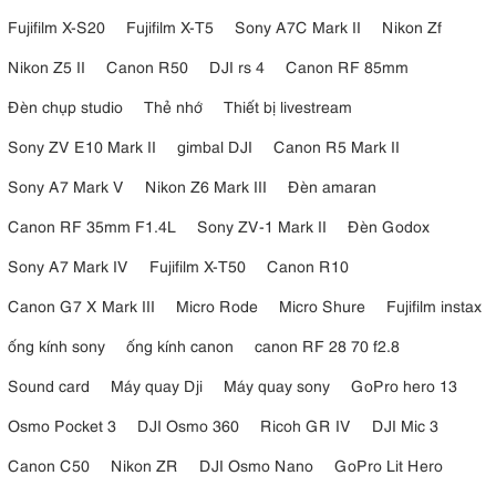
Fujifilm X-S20
Fujifilm X-T5
Sony A7C Mark II
Nikon Zf
Nikon Z5 II
Canon R50
DJI rs 4
Canon RF 85mm
Đèn chụp studio
Thẻ nhớ
Thiết bị livestream
Sony ZV E10 Mark II
gimbal DJI
Canon R5 Mark II
Sony A7 Mark V
Nikon Z6 Mark III
Đèn amaran
Canon RF 35mm F1.4L
Sony ZV-1 Mark II
Đèn Godox
Sony A7 Mark IV
Fujifilm X-T50
Canon R10
Canon G7 X Mark III
Micro Rode
Micro Shure
Fujifilm instax
ống kính sony
ống kính canon
canon RF 28 70 f2.8
Sound card
Máy quay Dji
Máy quay sony
GoPro hero 13
Osmo Pocket 3
DJI Osmo 360
Ricoh GR IV
DJI Mic 3
Canon C50
Nikon ZR
DJI Osmo Nano
GoPro Lit Hero