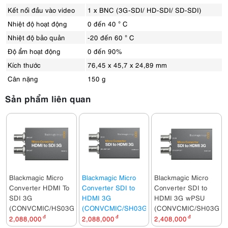
Kết nối đầu vào video
1 x BNC (3G-SDI/ HD-SDI/ SD-SDI)
Nhiệt độ hoạt động
0 đến 40 ° C
Nhiệt độ bảo quản
-20 đến 60 ° C
Độ ẩm hoạt động
0 đến 90%
Kích thước
76,45 x 45,7 x 24,89 mm
Cân nặng
150 g
Sản phẩm liên quan
Blackmagic Micro
Blackmagic Micro
Blackmagic Micro
Converter HDMI To
Converter SDI to
Converter SDI to
SDI 3G
HDMI 3G
HDMI 3G wPSU
(CONVCMIC/HS03G)
(CONVCMIC/SH03G)
(CONVCMIC/SH03G/W
2,088,000
đ
2,088,000
đ
2,408,000
đ