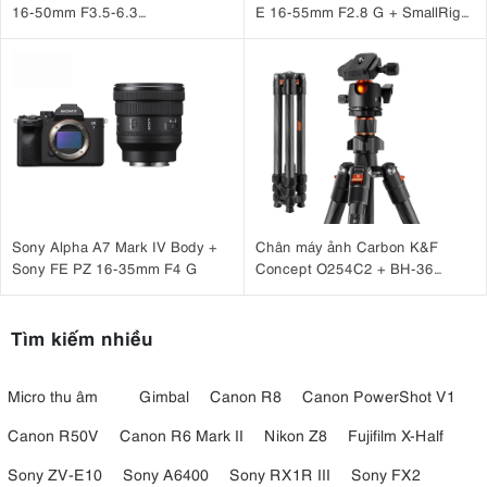
16-50mm F3.5-6.3
E 16-55mm F2.8 G + SmallRig
VR Nhập khẩu
Hawk Lock Cage Kit for Sony
A6700 5060
Sony Alpha A7 Mark IV Body +
Chân máy ảnh Carbon K&F
Sony FE PZ 16-35mm F4 G
Concept O254C2 + BH-36
KF09.123
Tìm kiếm nhiều
Micro thu âm
Gimbal
Canon R8
Canon PowerShot V1
Canon R50V
Canon R6 Mark II
Nikon Z8
Fujifilm X-Half
Sony ZV-E10
Sony A6400
Sony RX1R III
Sony FX2