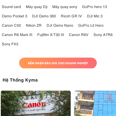
Sound card
Máy quay Dji
Máy quay sony
GoPro hero 13
Osmo Pocket 3
DJI Osmo 360
Ricoh GR IV
DJI Mic 3
Canon C50
Nikon ZR
DJI Osmo Nano
GoPro Lit Hero
Canon R6 Mark III
Fujifilm X-T30 III
Canon R6V
Sony A7R6
Sony FX5
Hệ Thống Kyma