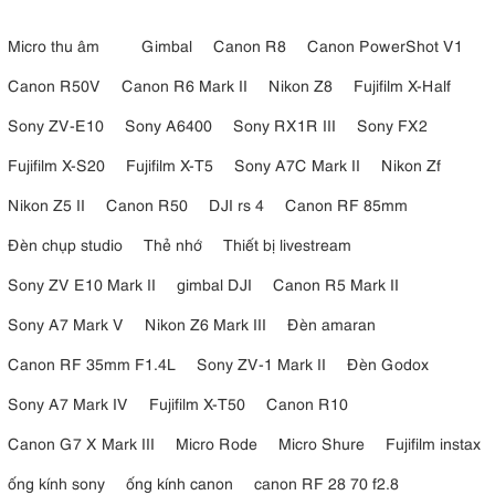
Micro thu âm
Gimbal
Canon R8
Canon PowerShot V1
Canon R50V
Canon R6 Mark II
Nikon Z8
Fujifilm X-Half
Sony ZV-E10
Sony A6400
Sony RX1R III
Sony FX2
Fujifilm X-S20
Fujifilm X-T5
Sony A7C Mark II
Nikon Zf
Nikon Z5 II
Canon R50
DJI rs 4
Canon RF 85mm
Đèn chụp studio
Thẻ nhớ
Thiết bị livestream
Sony ZV E10 Mark II
gimbal DJI
Canon R5 Mark II
Sony A7 Mark V
Nikon Z6 Mark III
Đèn amaran
Canon RF 35mm F1.4L
Sony ZV-1 Mark II
Đèn Godox
Sony A7 Mark IV
Fujifilm X-T50
Canon R10
Canon G7 X Mark III
Micro Rode
Micro Shure
Fujifilm instax
ống kính sony
ống kính canon
canon RF 28 70 f2.8