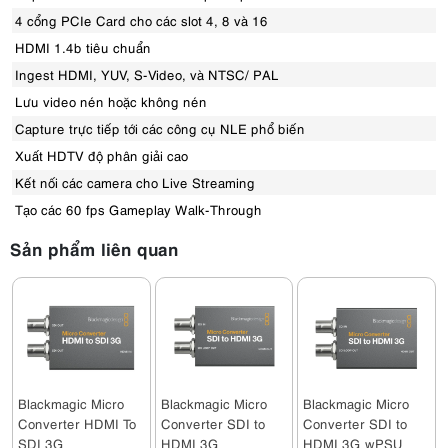
4 cổng PCIe Card cho các slot 4, 8 và 16
HDMI 1.4b tiêu chuẩn
Ingest HDMI, YUV, S-Video, và NTSC/ PAL
Lưu video nén hoặc không nén
Capture trực tiếp tới các công cụ NLE phổ biến
Xuất HDTV độ phân giải cao
Kết nối các camera cho Live Streaming
Tạo các 60 fps Gameplay Walk-Through
Sản phẩm liên quan
Blackmagic Micro
Blackmagic Micro
Blackmagic Micro
Converter HDMI To
Converter SDI to
Converter SDI to
SDI 3G
HDMI 3G
HDMI 3G wPSU