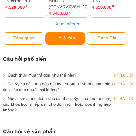
Recorder HD
HDMI 12G
12G
(CONVCMIC/SH12G)
4,328,000
đ
4,858,000
đ
4,648,000
đ
Xem thêm ▼
Tổng quan
Hỏi & đáp
Đánh Giá
Câu hỏi phổ biến
Cách thức mua trả góp như thế nào?
1 TRẢ LỜI
Tại Kyma có cung cấp bất kỳ chương trình đào tạo nhiếp
1 TRẢ LỜI
ảnh nào cho người mới không?
Ngoài khóa học dành cho cá nhân, Kyma có hỗ trợ cung
1 TRẢ LỜI
cấp khóa học nhiếp ảnh cho đội nhóm hoặc doanh nghiệp
không?
Câu hỏi về sản phẩm