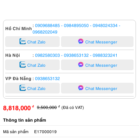
:
0909688485
- 0984895050
- 0948024334
-
Hồ Chí Minh
0968202049
Chat Zalo
Chat Messenger
Hà Nội
:
0982580303
- 0938653132
- 0988323241
Chat Zalo
Chat Messenger
VP Đà Nẵng
:
0938653132
Chat Zalo
Chat Messenger
8,818,000
9,500,000
(Đã có VAT)
đ
đ
Thông tin sản phẩm
Mã sản phẩm
E17000019