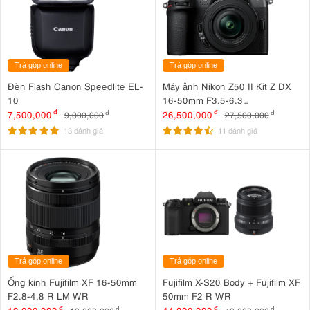
Trả góp online
Trả góp online
Đèn Flash Canon Speedlite EL-
Máy ảnh Nikon Z50 II Kit Z DX
10
16-50mm F3.5-6.3
VR Nhập khẩu
7,500,000
đ
26,500,000
đ
9,000,000
đ
27,500,000
đ
13 đánh giá
11 đánh giá
Trả góp online
Trả góp online
Ống kính Fujifilm XF 16-50mm
Fujifilm X-S20 Body + Fujifilm XF
F2.8-4.8 R LM WR
50mm F2 R WR
đ
đ
đ
đ