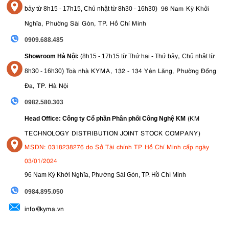
96 Nam Kỳ Khởi
bảy từ
8h15 - 17h15,
Chủ nhật từ 8
h30 - 16h30
)
Nghĩa, Phường Sài Gòn, TP. Hồ Chí Minh
0909.688.485
,
Showroom Hà Nội:
(8h15 - 17h15 từ Thứ hai - Thứ bảy
Chủ nhật từ
)
Toà nhà KYMA, 132 - 134 Yên Lãng, Phường Đống
8
h30 - 16h30
Đa, TP. Hà Nội
0982.580.303
(KM
Head Office: Công ty Cổ phần Phân phối Công Nghệ KM
TECHNOLOGY DISTRIBUTION JOINT STOCK COMPANY)
MSDN: 0318238276 do Sở Tài chính TP Hồ Chí Minh cấp ngày
03/01/2024
96 Nam Kỳ Khởi Nghĩa, Phường Sài Gòn, TP. Hồ Chí Minh
09
84.895.050
info@kyma.vn