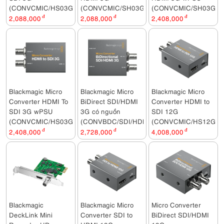
(CONVCMIC/HS03G)
(CONVCMIC/SH03G)
(CONVCMIC/SH03G/W
2,088,000
đ
2,088,000
đ
2,408,000
đ
Blackmagic Micro
Blackmagic Micro
Blackmagic Micro
Converter HDMI To
BiDirect SDI/HDMI
Converter HDMI to
SDI 3G wPSU
3G có nguồn
SDI 12G
(CONVCMIC/HS03G/WPSU)
(CONVBDC/SDI/HDMI03G/PS)
(CONVCMIC/HS12G)
2,408,000
đ
2,728,000
đ
4,008,000
đ
Blackmagic
Blackmagic Micro
Micro Converter
DeckLink Mini
Converter SDI to
BiDirect SDI/HDMI