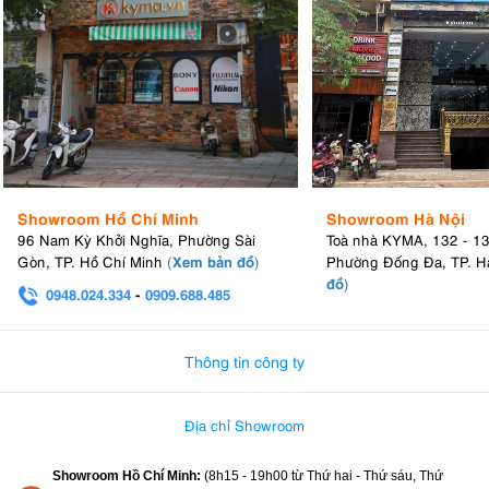
Showroom Hồ Chí Minh
Showroom Hà Nội
96 Nam Kỳ Khởi Nghĩa, Phường Sài
Toà nhà KYMA, 132 - 1
Xem bản đồ
Gòn, TP. Hồ Chí Minh
(
)
Phường Đống Đa, TP. H
đồ
)
0948.024.334
-
0909.688.485
0982.580.303
-
0938
Thông tin công ty
Địa chỉ Showroom
Showroom Hồ Chí Minh:
(8h15 - 19h00 từ
Thứ hai - Thứ sáu, Thứ