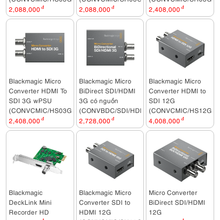
2,088,000
đ
2,088,000
đ
2,408,000
đ
Blackmagic Micro
Blackmagic Micro
Blackmagic Micro
Converter HDMI To
BiDirect SDI/HDMI
Converter HDMI to
SDI 3G wPSU
3G có nguồn
SDI 12G
(CONVCMIC/HS03G/WPSU)
(CONVBDC/SDI/HDMI03G/PS)
(CONVCMIC/HS12G)
2,408,000
đ
2,728,000
đ
4,008,000
đ
Blackmagic
Blackmagic Micro
Micro Converter
DeckLink Mini
Converter SDI to
BiDirect SDI/HDMI
Recorder HD
HDMI 12G
12G