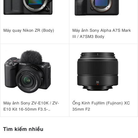
Máy quay Nikon ZR (Body)
Máy ảnh Sony Alpha A7S Mark
III / A7SM3 Body
Máy ảnh Sony ZV-E10K / ZV-
Ống Kính Fujifilm (Fujinon) XC
E10 Kit 16-50mm F3.5-
35mm F2
5.6 OSS II
Tìm kiếm nhiều