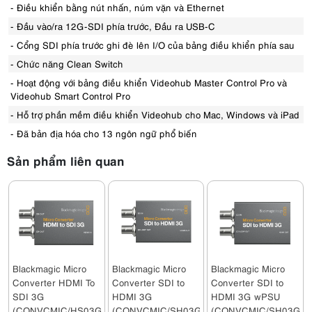
- Điều khiển bằng nút nhấn, núm vặn và Ethernet
- Đầu vào/ra 12G-SDI phía trước, Đầu ra USB-C
- Cổng SDI phía trước ghi đè lên I/O của bảng điều khiển phía sau
- Chức năng Clean Switch
- Hoạt động với bảng điều khiển Videohub Master Control Pro và
Videohub Smart Control Pro
- Hỗ trợ phần mềm điều khiển Videohub cho Mac, Windows và iPad
- Đã bản địa hóa cho 13 ngôn ngữ phổ biến
Sản phẩm liên quan
Blackmagic Micro
Blackmagic Micro
Blackmagic Micro
Converter HDMI To
Converter SDI to
Converter SDI to
SDI 3G
HDMI 3G
HDMI 3G wPSU
(CONVCMIC/HS03G)
(CONVCMIC/SH03G)
(CONVCMIC/SH03G/W