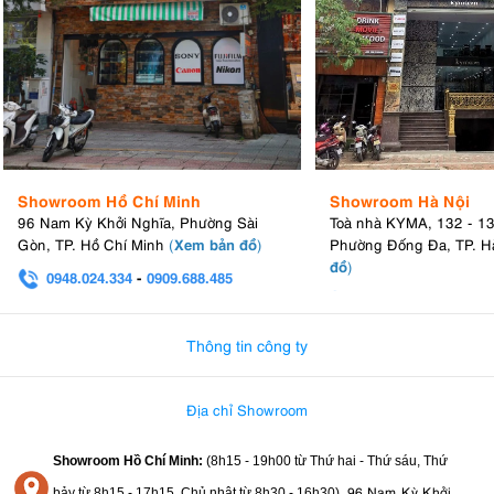
Showroom Hồ Chí Minh
Showroom Hà Nội
96 Nam Kỳ Khởi Nghĩa, Phường Sài
Toà nhà KYMA, 132 - 1
Xem bản đồ
Gòn, TP. Hồ Chí Minh
(
)
Phường Đống Đa, TP. H
đồ
)
0948.024.334
-
0909.688.485
0982.580.303
-
0938
Thông tin công ty
Địa chỉ Showroom
Showroom Hồ Chí Minh:
(8h15 - 19h00 từ
Thứ hai - Thứ sáu, Thứ
96 Nam Kỳ Khởi
bảy từ
8h15 - 17h15,
Chủ nhật từ 8
h30 - 16h30
)