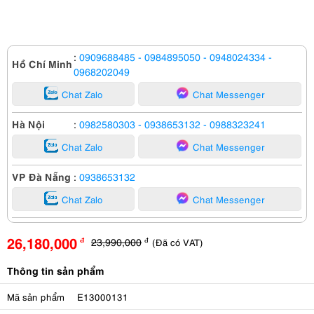
:
0909688485
- 0984895050
- 0948024334
-
Hồ Chí Minh
0968202049
Chat Zalo
Chat Messenger
Hà Nội
:
0982580303
- 0938653132
- 0988323241
Chat Zalo
Chat Messenger
VP Đà Nẵng
:
0938653132
Chat Zalo
Chat Messenger
26,180,000
23,990,000
(Đã có VAT)
đ
đ
Thông tin sản phẩm
Mã sản phẩm
E13000131