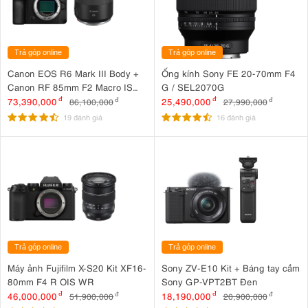
Trả góp online
Trả góp online
Canon EOS R6 Mark III Body +
Ống kính Sony FE 20-70mm F4
Canon RF 85mm F2 Macro IS
G / SEL2070G
STM
73,390,000
đ
25,490,000
đ
86,100,000
đ
27,990,000
đ
19 đánh giá
16 đánh giá
Trả góp online
Trả góp online
Máy ảnh Fujifilm X-S20 Kit XF16-
Sony ZV-E10 Kit + Báng tay cầm
80mm F4 R OIS WR
Sony GP-VPT2BT Đen
46,000,000
đ
18,190,000
đ
51,900,000
đ
20,900,000
đ