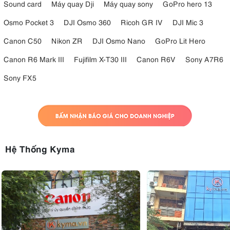
Sound card
Máy quay Dji
Máy quay sony
GoPro hero 13
Osmo Pocket 3
DJI Osmo 360
Ricoh GR IV
DJI Mic 3
Canon C50
Nikon ZR
DJI Osmo Nano
GoPro Lit Hero
Canon R6 Mark III
Fujifilm X-T30 III
Canon R6V
Sony A7R6
Sony FX5
Hệ Thống Kyma