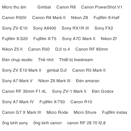
Micro thu âm
Gimbal
Canon R8
Canon PowerShot V1
Canon R50V
Canon R6 Mark II
Nikon Z8
Fujifilm X-Half
Sony ZV-E10
Sony A6400
Sony RX1R III
Sony FX2
Fujifilm X-S20
Fujifilm X-T5
Sony A7C Mark II
Nikon Zf
Nikon Z5 II
Canon R50
DJI rs 4
Canon RF 85mm
Đèn chụp studio
Thẻ nhớ
Thiết bị livestream
Sony ZV E10 Mark II
gimbal DJI
Canon R5 Mark II
Sony A7 Mark V
Nikon Z6 Mark III
Đèn amaran
Canon RF 35mm F1.4L
Sony ZV-1 Mark II
Đèn Godox
Sony A7 Mark IV
Fujifilm X-T50
Canon R10
Canon G7 X Mark III
Micro Rode
Micro Shure
Fujifilm instax
ống kính sony
ống kính canon
canon RF 28 70 f2.8