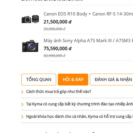
21,500,000
đ
25,000,000
đ
75,590,000
đ
82,990,000
đ
TỔNG QUAN
HỎI & ĐÁP
ĐÁNH GIÁ & NHẬN
Cách thức mua trả góp như thế nào?
Tại Kyma có cung cấp bất kỳ chương trình đào tạo nhiếp ản
Ngoài khóa học dành cho cá nhân, Kyma có hỗ trợ cung cấ