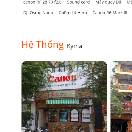
canon RF 28 70 f2.8
Sound card
Máy quay Dji
Má
DJI Osmo Nano
GoPro Lit Hero
Canon R6 Mark III
Hệ Thống
Kyma