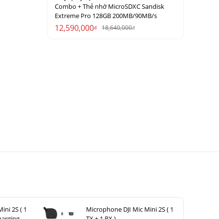
Combo + Thẻ nhớ MicroSDXC Sandisk
Extreme Pro 128GB 200MB/90MB/s
12,590,000
18,640,000
đ
đ
ini 2S ( 1
Microphone DJI Mic Mini 2S ( 1
harging
TX + 1 RX )