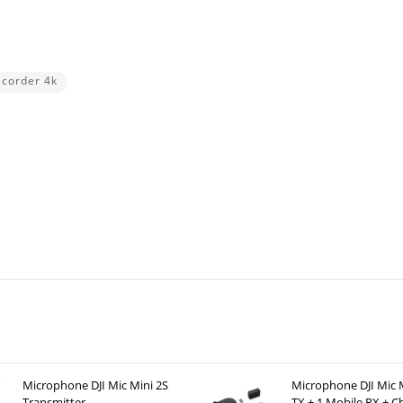
ecorder 4k
Microphone DJI Mic Mini 2S
Microphone DJI Mic M
Transmitter
TX + 1 Mobile RX + C