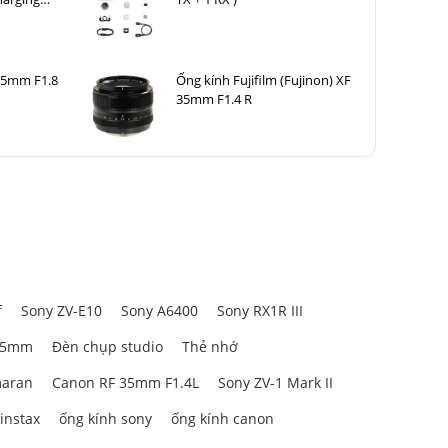
35mm F1.8
Ống kính Fujifilm (Fujinon) XF
35mm F1.4 R
f
Sony ZV-E10
Sony A6400
Sony RX1R III
85mm
Đèn chụp studio
Thẻ nhớ
aran
Canon RF 35mm F1.4L
Sony ZV-1 Mark II
 instax
ống kính sony
ống kính canon