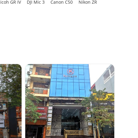
icoh GR IV
DJI Mic 3
Canon C50
Nikon ZR