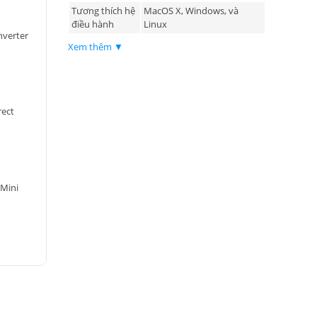
Tương thích hệ
MacOS X, Windows, và
điều hành
Linux
nverter
Xem thêm ▼
rect
 Mini