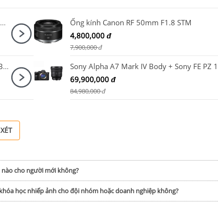
Canon EOS R10 Body + Canon RF-S 14-30mm F4-6.3 IS STM PZ
Ống kính Canon RF 50mm F1.8 STM
4,800,000
đ
7,900,000
đ
Máy ảnh Sony Alpha A7S Mark III / A7SM3 Body
69,900,000
đ
84,980,000
đ
 XÉT
h nào cho người mới không?
p khóa học nhiếp ảnh cho đội nhóm hoặc doanh nghiệp không?