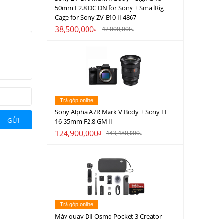
50mm F2.8 DC DN for Sony + SmallRig
Cage for Sony ZV-E10 II 4867
38,500,000
42,000,000
đ
đ
Trả góp online
Sony Alpha A7R Mark V Body + Sony FE
GỬI
16-35mm F2.8 GM II
124,900,000
143,480,000
đ
đ
Trả góp online
Máy quay DJI Osmo Pocket 3 Creator