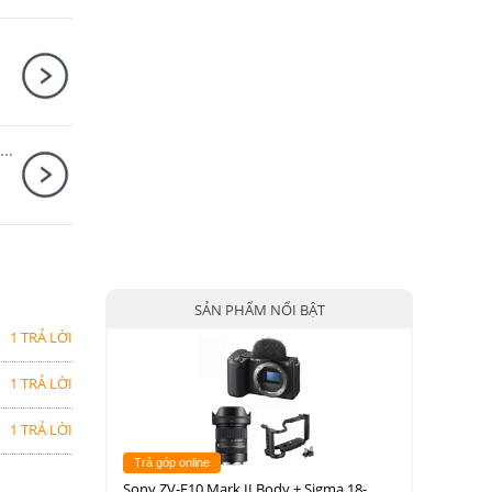
Sony Alpha A7 Mark IV Body + Sony FE PZ 16-35mm F4 G
SẢN PHẨM NỔI BẬT
1 TRẢ LỜI
1 TRẢ LỜI
1 TRẢ LỜI
Trả góp online
Sony ZV-E10 Mark II Body + Sigma 18-