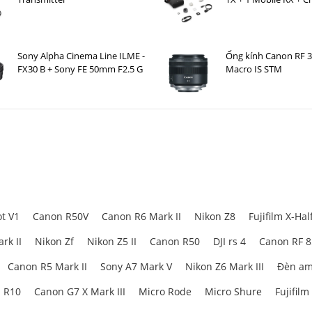
Case )
Sony Alpha Cinema Line ILME -
Ống kính Canon RF 
FX30 B + Sony FE 50mm F2.5 G
Macro IS STM
t V1
Canon R50V
Canon R6 Mark II
Nikon Z8
Fujifilm X-Hal
rk II
Nikon Zf
Nikon Z5 II
Canon R50
DJI rs 4
Canon RF 
Canon R5 Mark II
Sony A7 Mark V
Nikon Z6 Mark III
Đèn am
 R10
Canon G7 X Mark III
Micro Rode
Micro Shure
Fujifilm