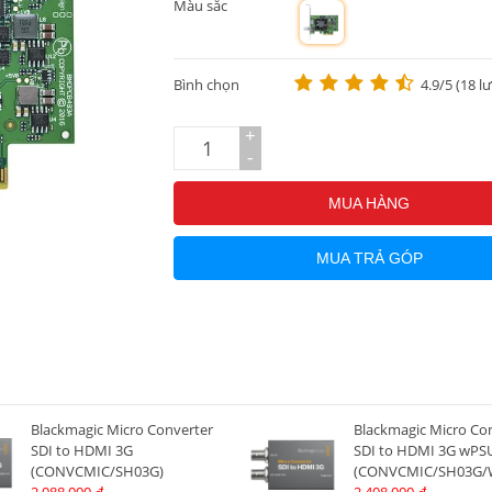
Màu sắc
m
Bình chọn
4.9/5 (18 l
+
-
MUA HÀNG
MUA TRẢ GÓP
Blackmagic Micro Converter
Blackmagic Micro Co
SDI to HDMI 3G
SDI to HDMI 3G wPS
(CONVCMIC/SH03G)
(CONVCMIC/SH03G/