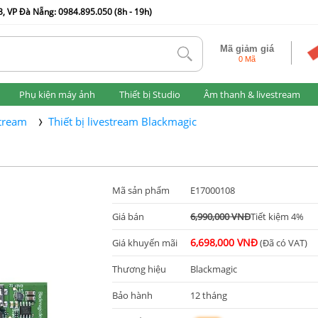
, VP Đà Nẵng: 0984.895.050 (8h - 19h)
Mã giảm giá
tlk
0 Mã
Phụ kiện máy ảnh
Thiết bị Studio
Âm thanh & livestream
stream
Thiết bị livestream Blackmagic
Mã sản phẩm
E17000108
Giá bán
6,990,000 VNĐ
Tiết kiệm 4%
6,698,000 VNĐ
Giá khuyến mãi
(Đã có VAT)
Thương hiệu
Blackmagic
Bảo hành
12 tháng