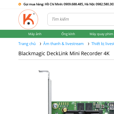
Gọi mua hàng: Hồ Chí Minh: 0909.688.485, Hà Nội: 0982.580.303
Máy ảnh
Ống kính
Máy quay phim
Trang chủ
Âm thanh & livestream
Thiết bị live
Blackmagic DeckLink Mini Recorder 4K