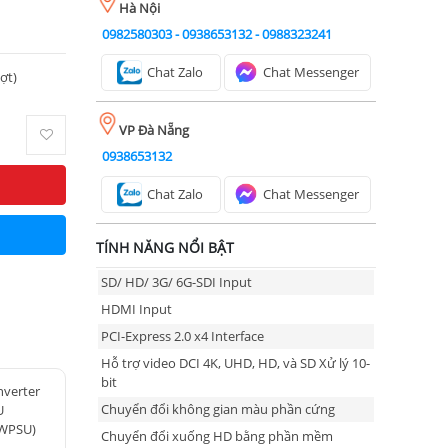
Hà Nội
0982580303
-
0938653132
-
0988323241
Chat Zalo
Chat Messenger
ượt)
VP Đà Nẵng
0938653132
Chat Zalo
Chat Messenger
TÍNH NĂNG NỔI BẬT
SD/ HD/ 3G/ 6G-SDI Input
HDMI Input
PCI-Express 2.0 x4 Interface
Hỗ trợ video DCI 4K, UHD, HD, và SD Xử lý 10-
bit
nverter
Chuyển đổi không gian màu phần cứng
U
WPSU)
Chuyển đổi xuống HD bằng phần mềm