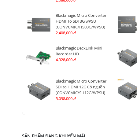
2,088,000
đ
Blackmagic Micro Converter
HDMI To SDI 3G wPSU
(CONVCMIC/HS03G/WPSU)
2,408,000
đ
Blackmagic DeckLink Mini
Recorder HD
4,328,000
đ
Blackmagic Micro Converter
SDI to HDMI 12G Có nguồn
(CONVCMIC/SH12G/WPSU)
5,098,000
đ
SẢN PHẨM ĐANG KHUYẾN MÃI