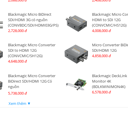
2,088,000
2,408,000
đ
đ
Blackmagic Micro BiDirect
Blackmagic Micro Co
SDI/HDMI 3G có nguồn
HDMI to SDI 12G
(CONVBDC/SDI/HDMI03G/PS)
(CONVCMIC/HS12G)
2,728,000
4,008,000
đ
đ
Blackmagic Micro Converter
Micro Converter BiDi
SDI to HDMI 12G
SDI/HDMI 12G
(CONVCMIC/SH12G)
4,858,000
đ
4,648,000
đ
Blackmagic Micro Converter
Blackmagic DeckLink
BiDirect SDI/HDMI 12G Có
Monitor 4K
nguồn
(BDLKMINIMON4K)
(CONVBDC/SDI/HDMI12G/P)
6,578,000
đ
5,738,000
đ
Xem thêm ▼