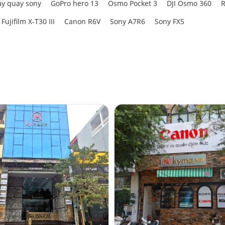
y quay sony
GoPro hero 13
Osmo Pocket 3
DJI Osmo 360
R
Fujifilm X-T30 III
Canon R6V
Sony A7R6
Sony FX5