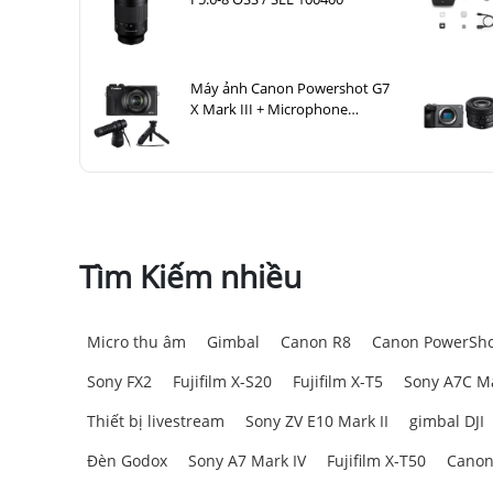
Máy ảnh Canon Powershot G7
X Mark III + Microphone
Canon DM-E100 + Báng tay
cầm Canon HG-100TBR
Tìm Kiếm nhiều
Micro thu âm
Gimbal
Canon R8
Canon PowerSho
Sony FX2
Fujifilm X-S20
Fujifilm X-T5
Sony A7C Ma
Thiết bị livestream
Sony ZV E10 Mark II
gimbal DJI
Đèn Godox
Sony A7 Mark IV
Fujifilm X-T50
Canon