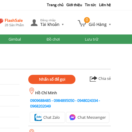
Trang chủ
Giới thiệu
Tin tức
Liên hệ
0
FlashSale
Đăng nhập
Tài khoản
Giỏ Hàng
28 Sản Phẩm
Gimbal
Đồ chơi
Lưu trữ
Chia sẻ
Nhấn số để gọi
Hồ Chí Minh
0909688485
-
0984895050
-
0948024334
-
0968202049
Chat Zalo
Chat Messenger