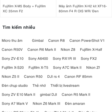
Fujifilm X-M5 Body + Fujifilm
Máy ảnh Fujifilm X-H2 kit XF16-
XC 35mm F2
80mm F4 R OIS WR/ Đen
Tìm kiếm nhiều
Micro thu âm
Gimbal
Canon R8
Canon PowerShot V1
Canon R50V
Canon R6 Mark II
Nikon Z8
Fujifilm X-Half
Sony ZV-E10
Sony A6400
Sony RX1R III
Sony FX2
Fujifilm X-S20
Fujifilm X-T5
Sony A7C Mark II
Nikon Zf
Nikon Z5 II
Canon R50
DJI rs 4
Canon RF 85mm
Đèn chụp studio
Thẻ nhớ
Thiết bị livestream
Sony ZV E10 Mark II
gimbal DJI
Canon R5 Mark II
Sony A7 Mark V
Nikon Z6 Mark III
Đèn amaran