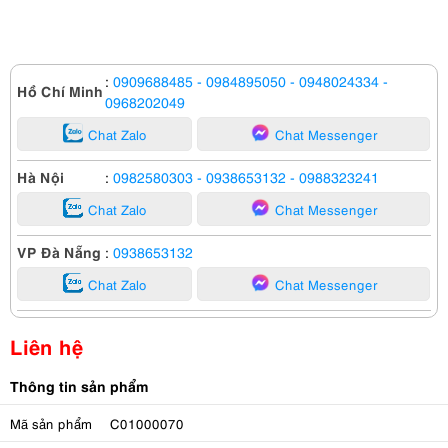
:
0909688485
- 0984895050
- 0948024334
-
Hồ Chí Minh
0968202049
Chat Zalo
Chat Messenger
Hà Nội
:
0982580303
- 0938653132
- 0988323241
Chat Zalo
Chat Messenger
VP Đà Nẵng
:
0938653132
Chat Zalo
Chat Messenger
Liên hệ
Thông tin sản phẩm
Mã sản phẩm
C01000070