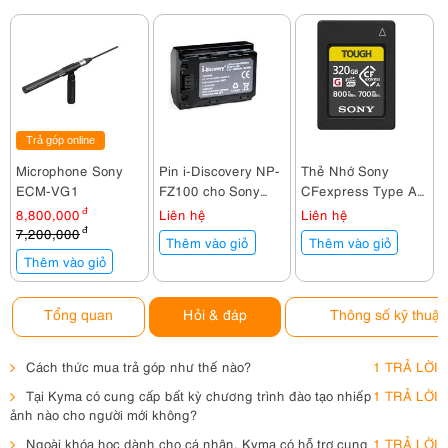
Trả góp online
Microphone Sony
Pin i-Discovery NP-
Thẻ Nhớ Sony
ECM-VG1
FZ100 cho Sony
CFexpress Type A
A6600, A7M3,
CEA-
8,800,000
đ
Liên hệ
Liên hệ
A7RM4
G320T/T SYM 320GB
7,200,000
đ
Thêm vào giỏ
Thêm vào giỏ
Thêm vào giỏ
Tổng quan
Hỏi & đáp
Thông số kỹ thuật
Cách thức mua trả góp như thế nào?
1 TRẢ LỜI
Tại Kyma có cung cấp bất kỳ chương trình đào tạo nhiếp
1 TRẢ LỜI
ảnh nào cho người mới không?
Ngoài khóa học dành cho cá nhân, Kyma có hỗ trợ cung
1 TRẢ LỜI