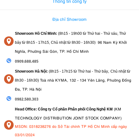
Thông tin công ty
Địa chỉ Showroom
Showroom Hồ Chí Minh:
(8h15 - 19h00 từ
Thứ hai - Thứ sáu, Thứ
96 Nam Kỳ Khởi
bảy từ
8h15 - 17h15,
Chủ nhật từ 8
h30 - 16h30
)
Nghĩa, Phường Sài Gòn, TP. Hồ Chí Minh
0909.688.485
,
Showroom Hà Nội:
(8h15 - 17h15 từ Thứ hai - Thứ bảy
Chủ nhật từ
)
Toà nhà KYMA, 132 - 134 Yên Lãng, Phường Đống
8
h30 - 16h30
Đa, TP. Hà Nội
0982.580.303
(KM
Head Office: Công ty Cổ phần Phân phối Công Nghệ KM
TECHNOLOGY DISTRIBUTION JOINT STOCK COMPANY)
MSDN: 0318238276 do Sở Tài chính TP Hồ Chí Minh cấp ngày
03/01/2024