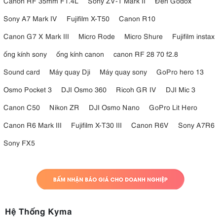
Canon RF 35mm F1.4L
Sony ZV-1 Mark II
Đèn Godox
Sony A7 Mark IV
Fujifilm X-T50
Canon R10
Canon G7 X Mark III
Micro Rode
Micro Shure
Fujifilm instax
ống kính sony
ống kính canon
canon RF 28 70 f2.8
Sound card
Máy quay Dji
Máy quay sony
GoPro hero 13
Osmo Pocket 3
DJI Osmo 360
Ricoh GR IV
DJI Mic 3
Canon C50
Nikon ZR
DJI Osmo Nano
GoPro Lit Hero
Canon R6 Mark III
Fujifilm X-T30 III
Canon R6V
Sony A7R6
Sony FX5
Hệ Thống Kyma