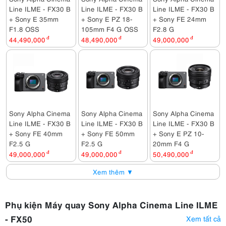
Line ILME - FX30 B
Line ILME - FX30 B
Line ILME - FX30 B
+ Sony E 35mm
+ Sony E PZ 18-
+ Sony FE 24mm
F1.8 OSS
105mm F4 G OSS
F2.8 G
44,490,000
đ
48,490,000
đ
49,000,000
đ
Sony Alpha Cinema
Sony Alpha Cinema
Sony Alpha Cinema
Line ILME - FX30 B
Line ILME - FX30 B
Line ILME - FX30 B
+ Sony FE 40mm
+ Sony FE 50mm
+ Sony E PZ 10-
F2.5 G
F2.5 G
20mm F4 G
49,000,000
đ
49,000,000
đ
50,490,000
đ
Xem thêm ▼
Phụ kiện Máy quay Sony Alpha Cinema Line ILME
- FX50
Xem tất cả