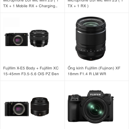
TX + 1 Mobile RX + Charging
TX + 1 RX )
Case )
Fujifilm X-E5 Body + Fujifilm XC
Ống kính Fujifilm (Fujinon) XF
15-45mm F3.5-5.6 OIS PZ Đen
18mm F1.4 R LM WR