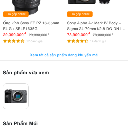
Trả góp online
Trả góp online
Ống kính Sony FE PZ 16-35mm
Sony Alpha A7 Mark IV Body +
F4 G / SELP1635G
Sigma 24-70mm f/2.8 DG DN II
Art
29,390,000
đ
73,900,000
đ
29,990,000
đ
78,000,000
đ
17 đánh giá
14 đánh giá
Xem tất cả sản phẩm đang khuyến mãi
Sản phẩm vừa xem
Sản Phẩm Mới