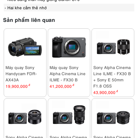
- Hai khe cắm thẻ nhớ
Sản phẩm liên quan
Máy quay Sony
Máy quay Sony
Sony Alpha Cinema
Handycam FDR-
Alpha Cinema Line
Line ILME - FX30 B
AX43A
ILME - FX30 B
+ Sony E 50mm
F1.8 OSS
19,900,000
đ
41,200,000
đ
43,900,000
đ
Sony Alpha Cinema
Sony Alpha Cinema
Sony Alpha Cinema