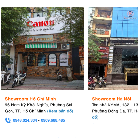
Showroom Hồ Chí Minh
Showroom Hà Nội
96 Nam Kỳ Khởi Nghĩa, Phường Sài
Toà nhà KYMA, 132 - 1
Xem bản đồ
Gòn, TP. Hồ Chí Minh
(
)
Phường Đống Đa, TP. H
đồ
)
0948.024.334
-
0909.688.485
0982.580.303
-
0938