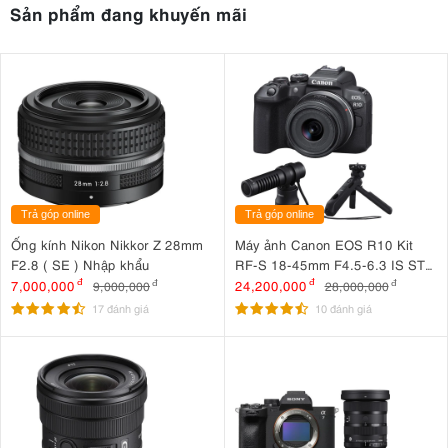
Sản phẩm đang khuyến mãi
Trả góp online
Trả góp online
Ống kính Nikon Nikkor Z 28mm
Máy ảnh Canon EOS R10 Kit
F2.8 ( SE ) Nhập khẩu
RF-S 18-45mm F4.5-6.3 IS STM
+ Microphone Canon DM-E100
7,000,000
đ
24,200,000
đ
9,000,000
đ
28,000,000
đ
+ Báng tay cầm Canon HG-
17 đánh giá
10 đánh giá
100TBR