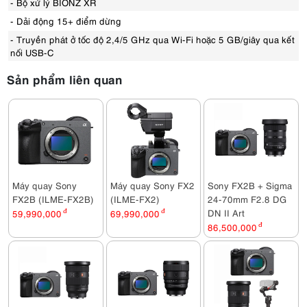
- Bộ xử lý BIONZ XR
- Dải động 15+ điểm dừng
- Truyền phát ở tốc độ 2,4/5 GHz qua Wi-Fi hoặc 5 GB/giây qua kết
nối USB-C
Sản phẩm liên quan
Máy quay Sony
Máy quay Sony FX2
Sony FX2B + Sigma
FX2B (ILME-FX2B)
(ILME-FX2)
24-70mm F2.8 DG
DN II Art
59,990,000
đ
69,990,000
đ
86,500,000
đ