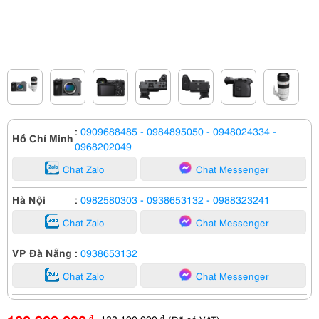
:
0909688485
- 0984895050
- 0948024334
-
Hồ Chí Minh
0968202049
Chat Zalo
Chat Messenger
Hà Nội
:
0982580303
- 0938653132
- 0988323241
Chat Zalo
Chat Messenger
VP Đà Nẵng
:
0938653132
Chat Zalo
Chat Messenger
133,100,000
đ
đ