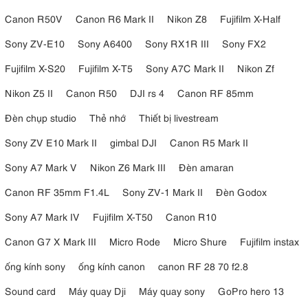
hoặc đảo từ trái sang phải khi cần.
Canon R50V
Canon R6 Mark II
Nikon Z8
Fujifilm X-Half
Sony ZV-E10
Sony A6400
Sony RX1R III
Sony FX2
Fujifilm X-S20
Fujifilm X-T5
Sony A7C Mark II
Nikon Zf
Nikon Z5 II
Canon R50
DJI rs 4
Canon RF 85mm
Đèn chụp studio
Thẻ nhớ
Thiết bị livestream
Sony ZV E10 Mark II
gimbal DJI
Canon R5 Mark II
Sony A7 Mark V
Nikon Z6 Mark III
Đèn amaran
Canon RF 35mm F1.4L
Sony ZV-1 Mark II
Đèn Godox
Sony A7 Mark IV
Fujifilm X-T50
Canon R10
Sony FX2
bao gồm màn hình LCD 3 inch có thể thay đổi góc với độ
Canon G7 X Mark III
Micro Rode
Micro Shure
Fujifilm instax
phân giải 1,03 triệu điểm và điều khiển bằng màn hình cảm ứng.
ống kính sony
ống kính canon
canon RF 28 70 f2.8
Màn hình BIG6 mới được giới thiệu cung cấp quyền truy cập nhanh
vào các cài đặt chụp chính như tốc độ khung hình, ISO, góc màn
Sound card
Máy quay Dji
Máy quay sony
GoPro hero 13
trập, tốc độ màn trập, khẩu độ, Look và cân bằng trắng, giúp đơn