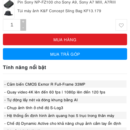
Pin Sony NP-FZ100 cho Sony A9, Sony A7 MIII, A7RIII
Túi máy ảnh K&F Concept Sling Bag KF13.179
+
-
MUA HÀNG
MUA TRẢ GÓP
Tính năng nổi bật
- Cảm biến CMOS Exmor R Full-Frame 33MP
- Quay video 4K lên đến 60 fps | 1080p lên đến 120 fps
- Tự động lấy nét và đóng khung bằng AI
- Chụp ảnh tĩnh ở chế độ S-Log3
- Hệ thống ổn định hình ảnh quang học 5 trục trong thân máy
- Chế độ Dynamic Active cho khả năng chụp ảnh cầm tay ổn định