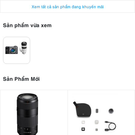
Màn hình LCD cảm ứng góc thay đổi 3.0 inch
Xem tất cả sản phẩm đang khuyến mãi
Màn hình chính “BIG6” có thể tùy chỉnh để truy cập nhanh
vào cài đặt
Hỗ trợ menu dọc cho nội dung truyền thông xã hội
Sản phẩm vừa xem
Hai đầu nối XLR/TRS và giắc cắm mic stereo 3,5 mm cho âm
thanh 4 kênh 24 bit
Đầu ra HDMI Type-A cho 4K 60p 10-bit và 16-bit RAW
Wi-Fi băng tần kép (2,4 GHz và 5 GHz), hỗ trợ mạng LAN có
dây thông qua bộ điều hợp
USB Type-C với tốc độ truyền dữ liệu 10 Gbps và hỗ trợ USB
PD
Sản Phẩm Mới
Khe cắm thẻ kép hỗ trợ thẻ CFexpress Type A và thẻ SD
UHS-II
4. Đánh giá Sony FX2: Khả năng quay
video chất lượng điện ảnh và chụp ảnh độ
phân giải cao
4.1. Cảm biến full-frame 33MP và bộ xử lý BIONZ XR tốc độ