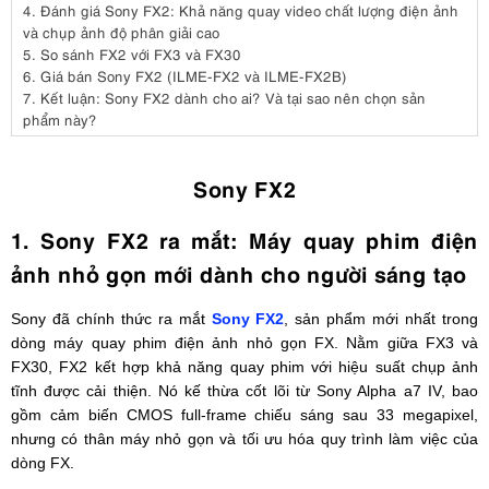
4.
Đánh giá Sony FX2: Khả năng quay video chất lượng điện ảnh
và chụp ảnh độ phân giải cao
5.
So sánh FX2 với FX3 và FX30
6.
Giá bán Sony FX2 (ILME-FX2 và ILME-FX2B)
7.
Kết luận: Sony FX2 dành cho ai? Và tại sao nên chọn sản
phẩm này?
Sony FX2
1. Sony FX2 ra mắt: Máy quay phim điện
ảnh nhỏ gọn mới dành cho người sáng tạo
Sony đã chính thức ra mắt
Sony FX2
, sản phẩm mới nhất trong
dòng máy quay phim điện ảnh nhỏ gọn FX. Nằm giữa FX3 và
FX30, FX2 kết hợp khả năng quay phim với hiệu suất chụp ảnh
tĩnh được cải thiện. Nó kế thừa cốt lõi từ Sony Alpha a7 IV, bao
gồm cảm biến CMOS full-frame chiếu sáng sau 33 megapixel,
nhưng có thân máy nhỏ gọn và tối ưu hóa quy trình làm việc của
dòng FX.