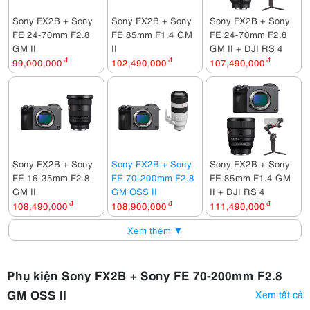
Sony FX2B + Sony
Sony FX2B + Sony
Sony FX2B + Sony
FE 24-70mm F2.8
FE 85mm F1.4 GM
FE 24-70mm F2.8
GM II
II
GM II + DJI RS 4
99,000,000
đ
102,490,000
đ
107,490,000
đ
Sony FX2B + Sony
Sony FX2B + Sony
Sony FX2B + Sony
FE 16-35mm F2.8
FE 70-200mm F2.8
FE 85mm F1.4 GM
GM II
GM OSS II
II + DJI RS 4
108,490,000
đ
108,900,000
đ
111,490,000
đ
Xem thêm ▼
Phụ kiện Sony FX2B + Sony FE 70-200mm F2.8
GM OSS II
Xem tất cả