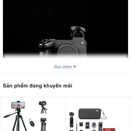
Đọc thêm ▼
Sản phẩm đang khuyến mãi
2. Sony FX2 là gì?
Khi Sony lần đầu công bố FX2, phản ứng đầu tiên của nhiều người
là "tại sao?" Chúng ta đã có FX30 là điểm khởi đầu và FX3 là máy
quay chuyên dụng. Chiếc máy quay này được cho là sẽ lấp đầy
khoảng trống nào?