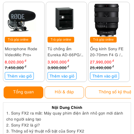
Trả góp online
Trả góp online
Trả góp online
Microphone Rode
Tủ chống ẩm
Ống kính Sony FE
VideoMic Pro+
Eureka AD-66PG/
20-70mm F4 G /
65 lít
SEL2070G
8,020,000
đ
3,900,000
đ
27,990,000
đ
7,450,000
đ
3,900,000
đ
25,490,000
đ
Thêm vào giỏ
Thêm vào giỏ
Thêm vào giỏ
Tổng quan
Hỏi & đáp
Thông số kỹ thuật
Nội Dung Chính
1.
Sony FX2 ra mắt: Máy quay phim điện ảnh nhỏ gọn mới dành
cho người sáng tạo
2.
Sony FX2 là gì?
3.
Thông số kỹ thuật nổi bật của Sony FX2