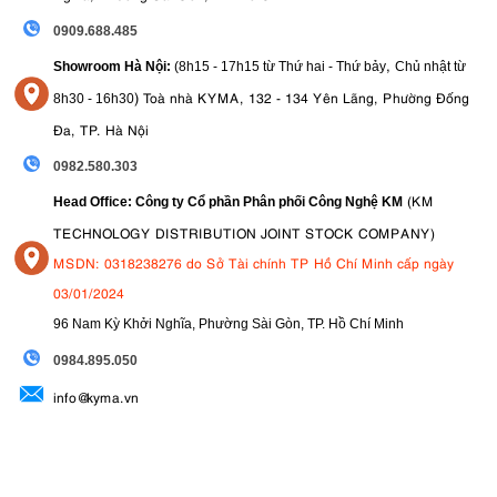
Về mặt thiết kế, FX2 vẫn giữ nguyên kiểu dáng nhỏ gọn, phẳng
0909.688.485
quen thuộc của FX3 và FX30, với ba điểm gắn ¼-20 được tích hợp
,
trực tiếp vào thân máy, loại bỏ nhu cầu sử dụng lồng trong nhiều
Showroom Hà Nội:
(8h15 - 17h15 từ Thứ hai - Thứ bảy
Chủ nhật từ
thiết lập. Thân máy chỉ nặng 549g, giúp dễ dàng mang theo, gắn
)
Toà nhà KYMA, 132 - 134 Yên Lãng, Phường Đống
8
h30 - 16h30
hoặc gắn ở những không gian chật hẹp. Một phụ kiện tay cầm XLR
Đa, TP. Hà Nội
tùy chọn mở rộng khả năng âm thanh của FX2 bằng cách thêm hai
0982.580.303
đầu vào kết hợp XLR/TRS chuyên nghiệp, giắc cắm micrô âm
thanh nổi 3,5 mm và các nút điều khiển vật lý để ghi âm thanh đa
(KM
Head Office: Công ty Cổ phần Phân phối Công Nghệ KM
kênh.
TECHNOLOGY DISTRIBUTION JOINT STOCK COMPANY)
MSDN: 0318238276 do Sở Tài chính TP Hồ Chí Minh cấp ngày
03/01/2024
96 Nam Kỳ Khởi Nghĩa, Phường Sài Gòn, TP. Hồ Chí Minh
09
84.895.050
info@kyma.vn