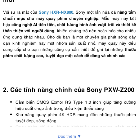
Sony HXR-NX800
nâng tầm
Với sự ra mắt của
, Sony một lần nữa đã
chuẩn mực cho máy quay phim chuyên nghiệp.
Mẫu máy này kết
công nghệ AI tiên tiến, chất lượng hình ảnh vượt trội và thiết kế
hợp
thân thiện với người dùng
, khiến chúng trở nên hoàn hảo cho nhiều
ứng dụng khác nhau. Cho dù bạn là một chuyên gia phát sóng dày
dạn kinh nghiệm hay một nhóm sản xuất nhỏ, máy quay này đều
thước
cung cấp cho bạn những công cụ cần thiết để ghi lại những
phim chất lượng cao, tuyệt đẹp một cách dễ dàng và chính xác
.
2. Các tính năng chính của Sony PXW-Z200
Cảm biến CMOS Exmor RS Type 1.0 inch giúp tăng cường
hiệu suất chụp ảnh trong điều kiện thiếu sáng
Khả năng quay phim 4K HDR mang đến những thước phim
tuyệt đẹp, sống động
Quay phim 4K 120 khung hình/giây cho những cảnh quay
chậm mượt mà
Đọc thêm ▼
Hệ thống lấy nét tự động lai tốc độ cao đảm bảo theo dõi đối