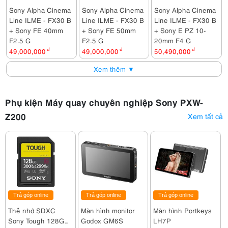
Sony Alpha Cinema
Sony Alpha Cinema
Sony Alpha Cinema
Line ILME - FX30 B
Line ILME - FX30 B
Line ILME - FX30 B
+ Sony FE 40mm
+ Sony FE 50mm
+ Sony E PZ 10-
F2.5 G
F2.5 G
20mm F4 G
49,000,000
đ
49,000,000
đ
50,490,000
đ
Xem thêm ▼
Phụ kiện Máy quay chuyên nghiệp Sony PXW-
Z200
Xem tất cả
Trả góp online
Trả góp online
Trả góp online
Thẻ nhớ SDXC
Màn hình monitor
Màn hình Portkeys
Sony Tough 128GB
Godox GM6S
LH7P