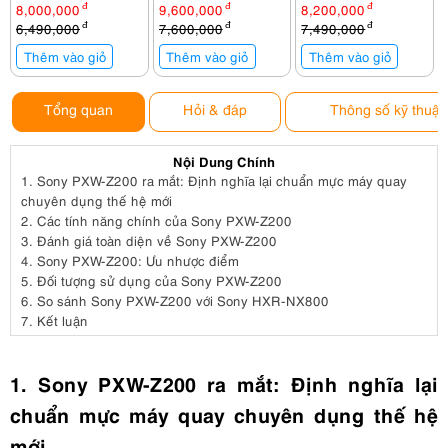
300Mb/299Mb/s
l
8,000,000
đ
9,600,000
đ
8,200,000
đ
(SF-G128T/T1)
6,490,000
đ
7,600,000
đ
7,490,000
đ
Thêm vào giỏ
Thêm vào giỏ
Thêm vào giỏ
Tổng quan
Hỏi & đáp
Thông số kỹ thuật
Nội Dung Chính
1.
Sony PXW-Z200 ra mắt: Định nghĩa lại chuẩn mực máy quay
chuyên dụng thế hệ mới
2.
Các tính năng chính của Sony PXW-Z200
3.
Đánh giá toàn diện về Sony PXW-Z200
4.
Sony PXW-Z200: Ưu nhược điểm
5.
Đối tượng sử dụng của Sony PXW-Z200
6.
So sánh Sony PXW-Z200 với Sony HXR-NX800
7.
Kết luận
1. Sony PXW-Z200 ra mắt: Định nghĩa lại
chuẩn mực máy quay chuyên dụng thế hệ
mới