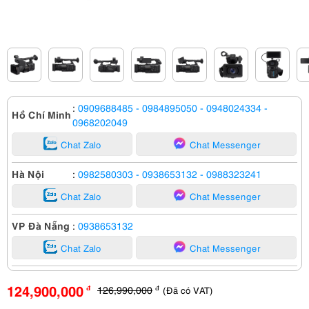
:
0909688485
- 0984895050
- 0948024334
-
Hồ Chí Minh
0968202049
Chat Zalo
Chat Messenger
Hà Nội
:
0982580303
- 0938653132
- 0988323241
Chat Zalo
Chat Messenger
VP Đà Nẵng
:
0938653132
Chat Zalo
Chat Messenger
124,900,000
126,990,000
(Đã có VAT)
đ
đ