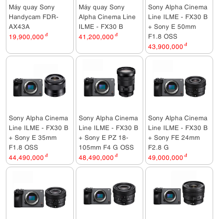
Máy quay Sony
Máy quay Sony
Sony Alpha Cinema
Handycam FDR-
Alpha Cinema Line
Line ILME - FX30 B
AX43A
ILME - FX30 B
+ Sony E 50mm
F1.8 OSS
19,900,000
đ
41,200,000
đ
43,900,000
đ
Sony Alpha Cinema
Sony Alpha Cinema
Sony Alpha Cinema
Line ILME - FX30 B
Line ILME - FX30 B
Line ILME - FX30 B
+ Sony E 35mm
+ Sony E PZ 18-
+ Sony FE 24mm
F1.8 OSS
105mm F4 G OSS
F2.8 G
44,490,000
đ
48,490,000
đ
49,000,000
đ