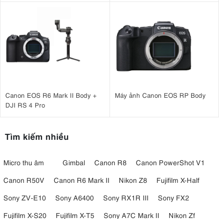
Canon EOS R6 Mark II Body +
Máy ảnh Canon EOS RP Body
DJI RS 4 Pro
Tìm kiếm nhiều
Micro thu âm
Gimbal
Canon R8
Canon PowerShot V1
Canon R50V
Canon R6 Mark II
Nikon Z8
Fujifilm X-Half
Sony ZV-E10
Sony A6400
Sony RX1R III
Sony FX2
Fujifilm X-S20
Fujifilm X-T5
Sony A7C Mark II
Nikon Zf