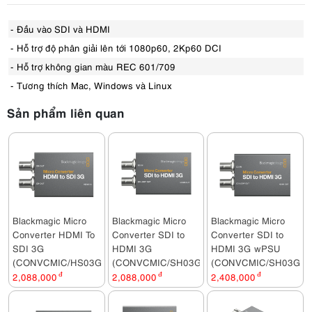
- Đầu vào SDI và HDMI
- Hỗ trợ độ phân giải lên tới 1080p60, 2Kp60 DCI
- Hỗ trợ không gian màu REC 601/709
- Tương thích Mac, Windows và Linux
Sản phẩm liên quan
Blackmagic Micro
Blackmagic Micro
Blackmagic Micro
Converter HDMI To
Converter SDI to
Converter SDI to
SDI 3G
HDMI 3G
HDMI 3G wPSU
(CONVCMIC/HS03G)
(CONVCMIC/SH03G)
(CONVCMIC/SH03G/W
2,088,000
đ
2,088,000
đ
2,408,000
đ