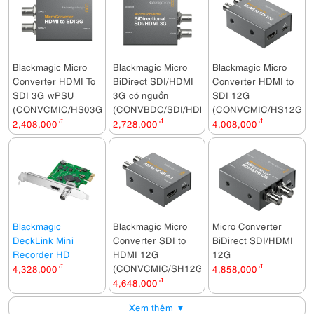
Blackmagic Micro
Blackmagic Micro
Blackmagic Micro
Converter HDMI To
BiDirect SDI/HDMI
Converter HDMI to
SDI 3G wPSU
3G có nguồn
SDI 12G
(CONVCMIC/HS03G/WPSU)
(CONVBDC/SDI/HDMI03G/PS)
(CONVCMIC/HS12G)
2,408,000
đ
2,728,000
đ
4,008,000
đ
Blackmagic
Blackmagic Micro
Micro Converter
DeckLink Mini
Converter SDI to
BiDirect SDI/HDMI
Recorder HD
HDMI 12G
12G
(CONVCMIC/SH12G)
4,328,000
đ
4,858,000
đ
4,648,000
đ
Xem thêm ▼