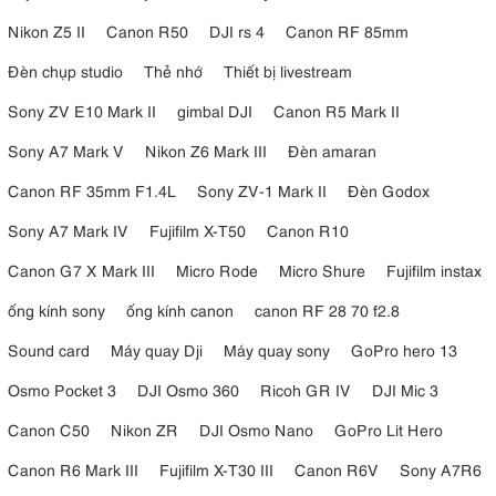
Nikon Z5 II
Canon R50
DJI rs 4
Canon RF 85mm
Đèn chụp studio
Thẻ nhớ
Thiết bị livestream
Sony ZV E10 Mark II
gimbal DJI
Canon R5 Mark II
Sony A7 Mark V
Nikon Z6 Mark III
Đèn amaran
Canon RF 35mm F1.4L
Sony ZV-1 Mark II
Đèn Godox
Sony A7 Mark IV
Fujifilm X-T50
Canon R10
Canon G7 X Mark III
Micro Rode
Micro Shure
Fujifilm instax
ống kính sony
ống kính canon
canon RF 28 70 f2.8
Sound card
Máy quay Dji
Máy quay sony
GoPro hero 13
Osmo Pocket 3
DJI Osmo 360
Ricoh GR IV
DJI Mic 3
Canon C50
Nikon ZR
DJI Osmo Nano
GoPro Lit Hero
Canon R6 Mark III
Fujifilm X-T30 III
Canon R6V
Sony A7R6