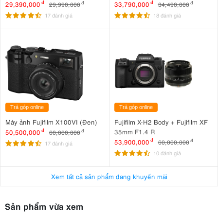
29,390,000
đ
33,790,000
đ
29,990,000
đ
34,490,000
đ
17 đánh giá
18 đánh giá
Trả góp online
Trả góp online
Máy ảnh Fujifilm X100VI (Đen)
Fujifilm X-H2 Body + Fujifilm XF
35mm F1.4 R
50,500,000
đ
60,000,000
đ
53,900,000
đ
60,000,000
đ
17 đánh giá
10 đánh giá
Xem tất cả sản phẩm đang khuyến mãi
Sản phẩm vừa xem