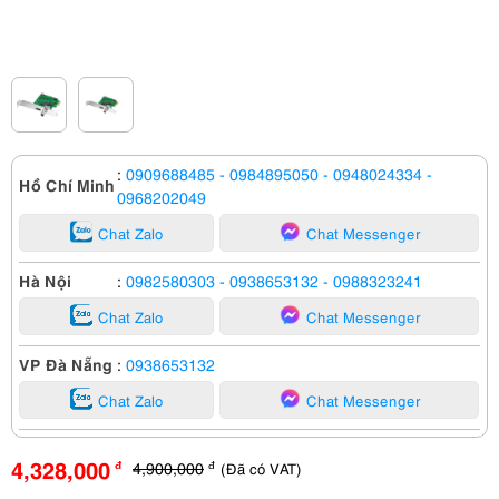
:
0909688485
- 0984895050
- 0948024334
-
Hồ Chí Minh
0968202049
Chat Zalo
Chat Messenger
Hà Nội
:
0982580303
- 0938653132
- 0988323241
Chat Zalo
Chat Messenger
VP Đà Nẵng
:
0938653132
Chat Zalo
Chat Messenger
4,328,000
4,900,000
(Đã có VAT)
đ
đ