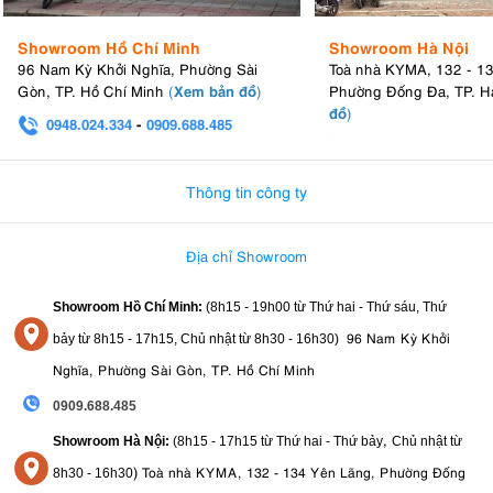
Showroom Hồ Chí Minh
Showroom Hà Nội
96 Nam Kỳ Khởi Nghĩa, Phường Sài
Toà nhà KYMA, 132 - 1
Xem bản đồ
Gòn, TP. Hồ Chí Minh
(
)
Phường Đống Đa, TP. H
đồ
)
0948.024.334
-
0909.688.485
0982.580.303
-
0938
Thông tin công ty
Địa chỉ Showroom
Showroom Hồ Chí Minh:
(8h15 - 19h00 từ
Thứ hai - Thứ sáu, Thứ
96 Nam Kỳ Khởi
bảy từ
8h15 - 17h15,
Chủ nhật từ 8
h30 - 16h30
)
Nghĩa, Phường Sài Gòn, TP. Hồ Chí Minh
0909.688.485
,
Showroom Hà Nội:
(8h15 - 17h15 từ Thứ hai - Thứ bảy
Chủ nhật từ
)
Toà nhà KYMA, 132 - 134 Yên Lãng, Phường Đống
8
h30 - 16h30