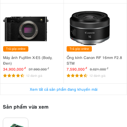
Trả góp online
Trả góp online
Máy ảnh Fujifilm X-E5 (Body,
Ống kính Canon RF 16mm F2.8
Đen)
STM
34,900,000
đ
7,590,000
đ
37,990,000
đ
8,621,000
đ
12 đánh giá
12 đánh giá
Xem tất cả sản phẩm đang khuyến mãi
Sản phẩm vừa xem