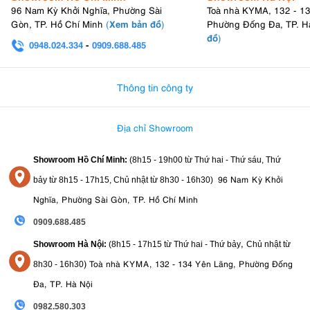
96 Nam Kỳ Khởi Nghĩa, Phường Sài
Toà nhà KYMA, 132 - 1
Xem bản đồ
Gòn, TP. Hồ Chí Minh
(
)
Phường Đống Đa, TP. H
đồ
)
0948.024.334
-
0909.688.485
0982.580.303
-
0938
Thông tin công ty
Địa chỉ Showroom
Showroom Hồ Chí Minh:
(8h15 - 19h00 từ
Thứ hai - Thứ sáu, Thứ
96 Nam Kỳ Khởi
bảy từ
8h15 - 17h15,
Chủ nhật từ 8
h30 - 16h30
)
Nghĩa, Phường Sài Gòn, TP. Hồ Chí Minh
0909.688.485
,
Showroom Hà Nội:
(8h15 - 17h15 từ Thứ hai - Thứ bảy
Chủ nhật từ
)
Toà nhà KYMA, 132 - 134 Yên Lãng, Phường Đống
8
h30 - 16h30
Đa, TP. Hà Nội
0982.580.303