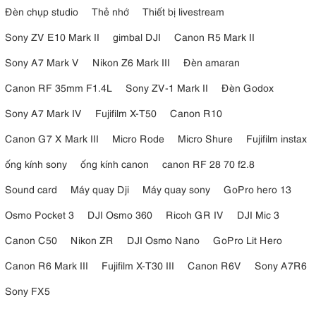
Đèn chụp studio
Thẻ nhớ
Thiết bị livestream
Sony ZV E10 Mark II
gimbal DJI
Canon R5 Mark II
Sony A7 Mark V
Nikon Z6 Mark III
Đèn amaran
Canon RF 35mm F1.4L
Sony ZV-1 Mark II
Đèn Godox
Sony A7 Mark IV
Fujifilm X-T50
Canon R10
Canon G7 X Mark III
Micro Rode
Micro Shure
Fujifilm instax
ống kính sony
ống kính canon
canon RF 28 70 f2.8
Sound card
Máy quay Dji
Máy quay sony
GoPro hero 13
Osmo Pocket 3
DJI Osmo 360
Ricoh GR IV
DJI Mic 3
Canon C50
Nikon ZR
DJI Osmo Nano
GoPro Lit Hero
Canon R6 Mark III
Fujifilm X-T30 III
Canon R6V
Sony A7R6
Sony FX5