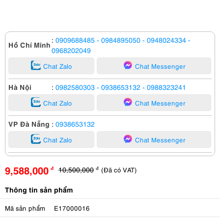
:
0909688485
- 0984895050
- 0948024334
-
Hồ Chí Minh
0968202049
Chat Zalo
Chat Messenger
Hà Nội
:
0982580303
- 0938653132
- 0988323241
Chat Zalo
Chat Messenger
VP Đà Nẵng
:
0938653132
Chat Zalo
Chat Messenger
9,588,000
10,500,000
(Đã có VAT)
đ
đ
Thông tin sản phẩm
Mã sản phẩm
E17000016