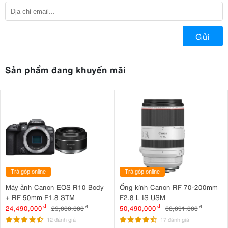
Gửi
Sản phẩm đang khuyến mãi
Trả góp online
Trả góp online
Máy ảnh Canon EOS R10 Body
Ống kính Canon RF 70-200mm
+ RF 50mm F1.8 STM
F2.8 L IS USM
24,490,000
đ
50,490,000
đ
29,000,000
đ
68,091,000
đ
12 đánh giá
17 đánh giá