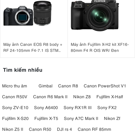
Máy ảnh Canon EOS R8 body +
Máy ảnh Fujifilm X-H2 kit XF16-
RF 24-105mm F4-7.1 IS STM
80mm F4 R OIS WR/ Đen
Nhập khẩu
Tìm kiếm nhiều
Micro thu âm
Gimbal
Canon R8
Canon PowerShot V1
Canon R50V
Canon R6 Mark II
Nikon Z8
Fujifilm X-Half
Sony ZV-E10
Sony A6400
Sony RX1R III
Sony FX2
Fujifilm X-S20
Fujifilm X-T5
Sony A7C Mark II
Nikon Zf
Nikon Z5 II
Canon R50
DJI rs 4
Canon RF 85mm