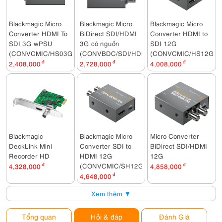
Blackmagic Micro
Blackmagic Micro
Blackmagic Micro
Converter HDMI To
BiDirect SDI/HDMI
Converter HDMI to
SDI 3G wPSU
3G có nguồn
SDI 12G
(CONVCMIC/HS03G/WPSU)
(CONVBDC/SDI/HDMI03G/PS)
(CONVCMIC/HS12G)
2,408,000
đ
2,728,000
đ
4,008,000
đ
Blackmagic
Blackmagic Micro
Micro Converter
DeckLink Mini
Converter SDI to
BiDirect SDI/HDMI
Recorder HD
HDMI 12G
12G
(CONVCMIC/SH12G)
4,328,000
đ
4,858,000
đ
4,648,000
đ
Xem thêm ▼
Tổng quan
Hỏi & đáp
Đánh Giá