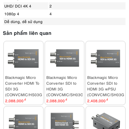
UHD/ DCI 4K 4
2
1080p 4
4
Dễ dùng, dễ sử dụng
Sản phẩm liên quan
Blackmagic Micro
Blackmagic Micro
Blackmagic Micro
Converter HDMI To
Converter SDI to
Converter SDI to
SDI 3G
HDMI 3G
HDMI 3G wPSU
(CONVCMIC/HS03G)
(CONVCMIC/SH03G)
(CONVCMIC/SH03G/W
2,088,000
đ
2,088,000
đ
2,408,000
đ