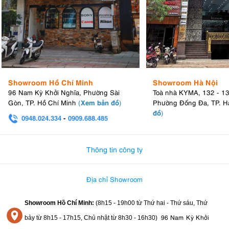
Showroom Hồ Chí Minh
Showroom Hà Nội
96 Nam Kỳ Khởi Nghĩa, Phường Sài
Toà nhà KYMA, 132 - 1
Xem bản đồ
Gòn, TP. Hồ Chí Minh
(
)
Phường Đống Đa, TP. H
đồ
)
0948.024.334
-
0909.688.485
0982.580.303
-
0938
Thông tin công ty
Địa chỉ Showroom
Showroom Hồ Chí Minh:
(8h15 - 19h00 từ
Thứ hai - Thứ sáu, Thứ
96 Nam Kỳ Khởi
bảy từ
8h15 - 17h15,
Chủ nhật từ 8
h30 - 16h30
)