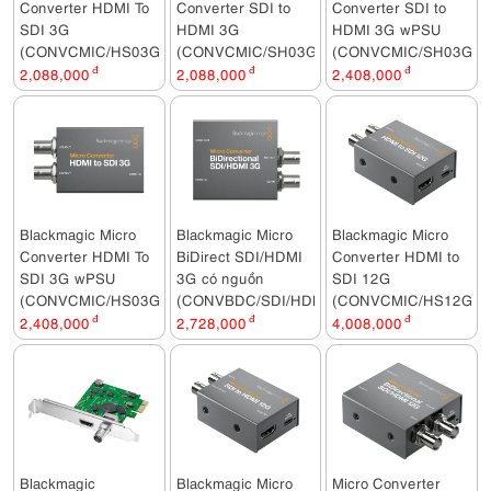
Converter HDMI To
Converter SDI to
Converter SDI to
SDI 3G
HDMI 3G
HDMI 3G wPSU
(CONVCMIC/HS03G)
(CONVCMIC/SH03G)
(CONVCMIC/SH03G/W
2,088,000
đ
2,088,000
đ
2,408,000
đ
Blackmagic Micro
Blackmagic Micro
Blackmagic Micro
Converter HDMI To
BiDirect SDI/HDMI
Converter HDMI to
SDI 3G wPSU
3G có nguồn
SDI 12G
(CONVCMIC/HS03G/WPSU)
(CONVBDC/SDI/HDMI03G/PS)
(CONVCMIC/HS12G)
2,408,000
đ
2,728,000
đ
4,008,000
đ
Blackmagic
Blackmagic Micro
Micro Converter