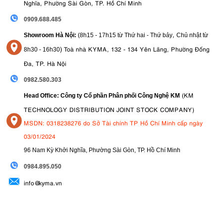
Nghĩa, Phường Sài Gòn, TP. Hồ Chí Minh
0909.688.485
,
Showroom Hà Nội:
(8h15 - 17h15 từ Thứ hai - Thứ bảy
Chủ nhật từ
)
Toà nhà KYMA, 132 - 134 Yên Lãng, Phường Đống
8
h30 - 16h30
Đa, TP. Hà Nội
0982.580.303
(KM
Head Office: Công ty Cổ phần Phân phối Công Nghệ KM
TECHNOLOGY DISTRIBUTION JOINT STOCK COMPANY)
MSDN: 0318238276 do Sở Tài chính TP Hồ Chí Minh cấp ngày
03/01/2024
96 Nam Kỳ Khởi Nghĩa, Phường Sài Gòn, TP. Hồ Chí Minh
09
84.895.050
info@kyma.vn