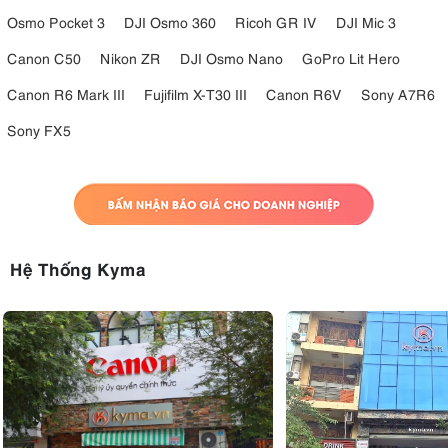
Osmo Pocket 3
DJI Osmo 360
Ricoh GR IV
DJI Mic 3
Canon C50
Nikon ZR
DJI Osmo Nano
GoPro Lit Hero
Canon R6 Mark III
Fujifilm X-T30 III
Canon R6V
Sony A7R6
Sony FX5
Hệ Thống Kyma