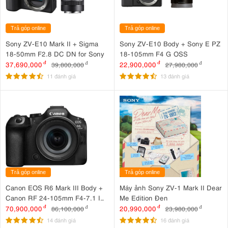
Trả góp online
Trả góp online
Sony ZV-E10 Mark II + Sigma
Sony ZV-E10 Body + Sony E PZ
18-50mm F2.8 DC DN for Sony
18-105mm F4 G OSS
37,690,000
đ
22,900,000
đ
39,800,000
đ
27,980,000
đ
11 đánh giá
13 đánh giá
Trả góp online
Trả góp online
Canon EOS R6 Mark III Body +
Máy ảnh Sony ZV-1 Mark II Dear
Canon RF 24-105mm F4-7.1 IS
Me Edition Đen
STM
70,900,000
đ
20,990,000
đ
86,100,000
đ
23,980,000
đ
14 đánh giá
16 đánh giá