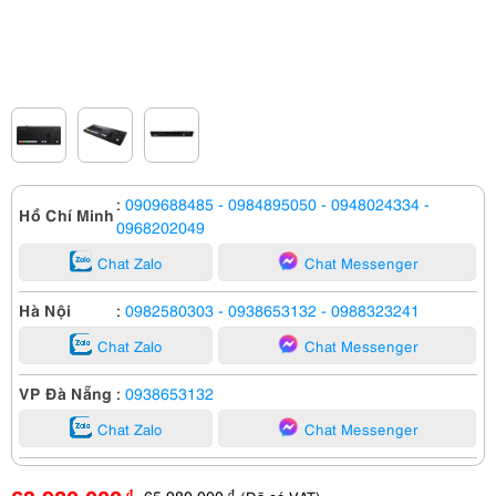
:
0909688485
- 0984895050
- 0948024334
-
Hồ Chí Minh
0968202049
Chat Zalo
Chat Messenger
Hà Nội
:
0982580303
- 0938653132
- 0988323241
Chat Zalo
Chat Messenger
VP Đà Nẵng
:
0938653132
Chat Zalo
Chat Messenger
65,980,000
đ
đ