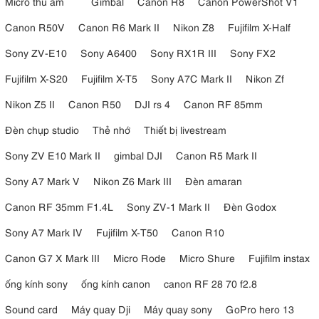
Micro thu âm
Gimbal
Canon R8
Canon PowerShot V1
Canon R50V
Canon R6 Mark II
Nikon Z8
Fujifilm X-Half
Sony ZV-E10
Sony A6400
Sony RX1R III
Sony FX2
Fujifilm X-S20
Fujifilm X-T5
Sony A7C Mark II
Nikon Zf
Nikon Z5 II
Canon R50
DJI rs 4
Canon RF 85mm
Đèn chụp studio
Thẻ nhớ
Thiết bị livestream
Sony ZV E10 Mark II
gimbal DJI
Canon R5 Mark II
Sony A7 Mark V
Nikon Z6 Mark III
Đèn amaran
Canon RF 35mm F1.4L
Sony ZV-1 Mark II
Đèn Godox
Sony A7 Mark IV
Fujifilm X-T50
Canon R10
Canon G7 X Mark III
Micro Rode
Micro Shure
Fujifilm instax
ống kính sony
ống kính canon
canon RF 28 70 f2.8
Sound card
Máy quay Dji
Máy quay sony
GoPro hero 13