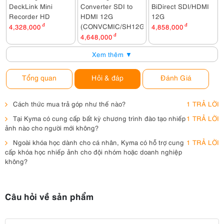
DeckLink Mini
Converter SDI to
BiDirect SDI/HDMI
Recorder HD
HDMI 12G
12G
(CONVCMIC/SH12G)
4,328,000
đ
4,858,000
đ
4,648,000
đ
Xem thêm ▼
Tổng quan
Hỏi & đáp
Đánh Giá
Cách thức mua trả góp như thế nào?
1 TRẢ LỜI
Tại Kyma có cung cấp bất kỳ chương trình đào tạo nhiếp
1 TRẢ LỜI
ảnh nào cho người mới không?
Ngoài khóa học dành cho cá nhân, Kyma có hỗ trợ cung
1 TRẢ LỜI
cấp khóa học nhiếp ảnh cho đội nhóm hoặc doanh nghiệp
không?
Câu hỏi về sản phẩm