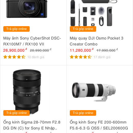
Trả góp online
Trả góp online
Máy ảnh Sony CyberShot DSC-
Máy quay DJI Osmo Pocket 3
RX100M7 / RX100 VII
Creator Combo
26,900,000
đ
11,280,000
đ
28,990,000
đ
17,990,000
đ
10 đánh giá
17 đánh giá
Trả góp online
Trả góp online
Ống kính Sigma 28-70mm F2.8
Ống kính Sony FE 200-600mm
DG DN (C) for Sony E Nhập
F5.6-6.3 G OSS / SEL200600G
đ
đ