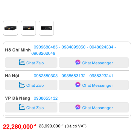
:
0909688485
- 0984895050
- 0948024334
-
Hồ Chí Minh
0968202049
Chat Zalo
Chat Messenger
Hà Nội
:
0982580303
- 0938653132
- 0988323241
Chat Zalo
Chat Messenger
VP Đà Nẵng
:
0938653132
Chat Zalo
Chat Messenger
22,280,000
23,990,000
(Đã có VAT)
đ
đ