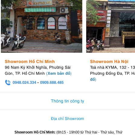
Showroom Hồ Chí Minh
Showroom Hà Nội
96 Nam Kỳ Khởi Nghĩa, Phường Sài
Toà nhà KYMA, 132 - 1
Xem bản đồ
Gòn, TP. Hồ Chí Minh
(
)
Phường Đống Đa, TP. H
đồ
)
0948.024.334
-
0909.688.485
0982.580.303
-
0938
Thông tin công ty
Địa chỉ Showroom
Showroom Hồ Chí Minh:
(8h15 - 19h00 từ
Thứ hai - Thứ sáu, Thứ