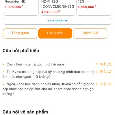
Recorder HD
HDMI 12G
12G
(CONVCMIC/SH12G)
4,328,000
đ
4,858,000
đ
4,648,000
đ
Xem thêm ▼
Tổng quan
Hỏi & đáp
Đánh Giá
Câu hỏi phổ biến
Cách thức mua trả góp như thế nào?
1 TRẢ LỜI
Tại Kyma có cung cấp bất kỳ chương trình đào tạo nhiếp
1 TRẢ LỜI
ảnh nào cho người mới không?
Ngoài khóa học dành cho cá nhân, Kyma có hỗ trợ cung
1 TRẢ LỜI
cấp khóa học nhiếp ảnh cho đội nhóm hoặc doanh nghiệp
không?
Câu hỏi về sản phẩm