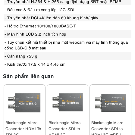
- Truyền phát H.264 & H.265 sang định dạng SRT hoặc RTMP
- Đầu vào & Đầu ra vòng lặp 12G-SDI
- Truyền phát DCI 4K lên đến 60 khung hình/ giây
- Hỗ trợ Ethernet 10/100/1000BASE-T
- Màn hình LCD 2,2 inch tích hợp
- Tùy chọn kết nối thiết bị như một webcam với máy tính thông qua
cổng USB-C ở mặt sau
- Cân nặng 753 g
- Kích thước 17,5 x 14 x 4,45 cm
Sản phẩm liên quan
Blackmagic Micro
Blackmagic Micro
Blackmagic Micro
Converter HDMI To
Converter SDI to
Converter SDI to
SDI 3G
HDMI 3G
HDMI 3G wPSU