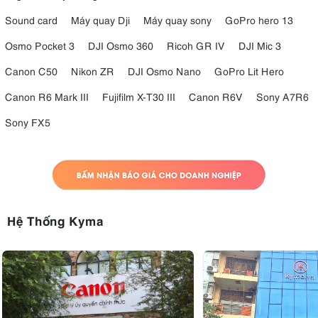
Sound card
Máy quay Dji
Máy quay sony
GoPro hero 13
Osmo Pocket 3
DJI Osmo 360
Ricoh GR IV
DJI Mic 3
Canon C50
Nikon ZR
DJI Osmo Nano
GoPro Lit Hero
Canon R6 Mark III
Fujifilm X-T30 III
Canon R6V
Sony A7R6
Sony FX5
Hệ Thống Kyma