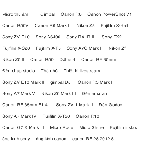
Micro thu âm
Gimbal
Canon R8
Canon PowerShot V1
Canon R50V
Canon R6 Mark II
Nikon Z8
Fujifilm X-Half
Sony ZV-E10
Sony A6400
Sony RX1R III
Sony FX2
Fujifilm X-S20
Fujifilm X-T5
Sony A7C Mark II
Nikon Zf
Nikon Z5 II
Canon R50
DJI rs 4
Canon RF 85mm
Đèn chụp studio
Thẻ nhớ
Thiết bị livestream
Sony ZV E10 Mark II
gimbal DJI
Canon R5 Mark II
Sony A7 Mark V
Nikon Z6 Mark III
Đèn amaran
Canon RF 35mm F1.4L
Sony ZV-1 Mark II
Đèn Godox
Sony A7 Mark IV
Fujifilm X-T50
Canon R10
Canon G7 X Mark III
Micro Rode
Micro Shure
Fujifilm instax
ống kính sony
ống kính canon
canon RF 28 70 f2.8