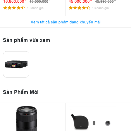
khẩu
16,800,000
45,000,000
18,000,000
đ
45,990,000
đ
10 đánh giá
13 đánh giá
Xem tất cả sản phẩm đang khuyến mãi
Sản phẩm vừa xem
Sản Phẩm Mới