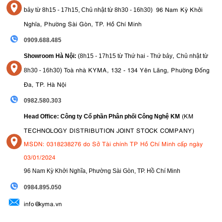
96 Nam Kỳ Khởi
bảy từ
8h15 - 17h15,
Chủ nhật từ 8
h30 - 16h30
)
Nghĩa, Phường Sài Gòn, TP. Hồ Chí Minh
0909.688.485
,
Showroom Hà Nội:
(8h15 - 17h15 từ Thứ hai - Thứ bảy
Chủ nhật từ
)
Toà nhà KYMA, 132 - 134 Yên Lãng, Phường Đống
8
h30 - 16h30
Đa, TP. Hà Nội
0982.580.303
(KM
Head Office: Công ty Cổ phần Phân phối Công Nghệ KM
TECHNOLOGY DISTRIBUTION JOINT STOCK COMPANY)
MSDN: 0318238276 do Sở Tài chính TP Hồ Chí Minh cấp ngày
03/01/2024
96 Nam Kỳ Khởi Nghĩa, Phường Sài Gòn, TP. Hồ Chí Minh
09
84.895.050
info@kyma.vn