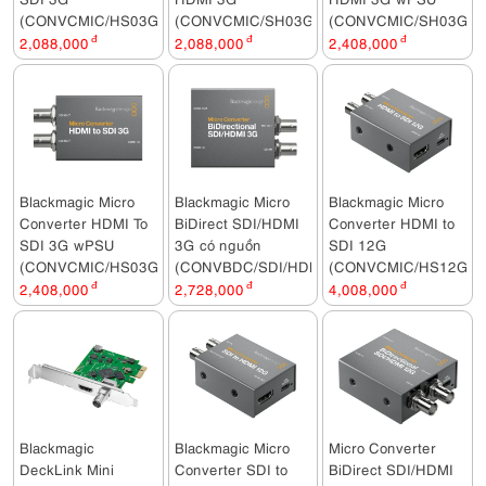
(CONVCMIC/HS03G)
(CONVCMIC/SH03G)
(CONVCMIC/SH03G/W
2,088,000
đ
2,088,000
đ
2,408,000
đ
Blackmagic Micro
Blackmagic Micro
Blackmagic Micro
Converter HDMI To
BiDirect SDI/HDMI
Converter HDMI to
SDI 3G wPSU
3G có nguồn
SDI 12G
(CONVCMIC/HS03G/WPSU)
(CONVBDC/SDI/HDMI03G/PS)
(CONVCMIC/HS12G)
2,408,000
đ
2,728,000
đ
4,008,000
đ
Blackmagic
Blackmagic Micro
Micro Converter
DeckLink Mini
Converter SDI to
BiDirect SDI/HDMI