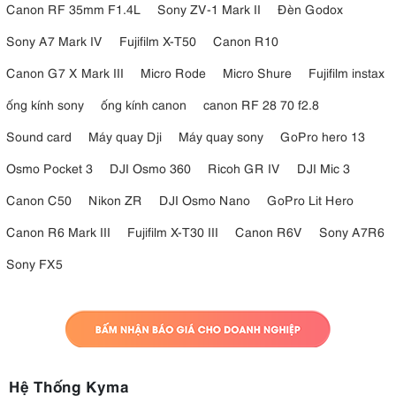
Canon RF 35mm F1.4L
Sony ZV-1 Mark II
Đèn Godox
Sony A7 Mark IV
Fujifilm X-T50
Canon R10
Canon G7 X Mark III
Micro Rode
Micro Shure
Fujifilm instax
ống kính sony
ống kính canon
canon RF 28 70 f2.8
Sound card
Máy quay Dji
Máy quay sony
GoPro hero 13
Osmo Pocket 3
DJI Osmo 360
Ricoh GR IV
DJI Mic 3
7. Chế độ Wireless ID chống nhiễu hiệu quả
Canon C50
Nikon ZR
DJI Osmo Nano
GoPro Lit Hero
Để giảm thiểu tình trạng nhiễu sóng trong môi trường có nhiều nhiếp
ảnh gia sử dụng thiết bị không dây, Godox DP600III-V được trang bị
Canon R6 Mark III
Fujifilm X-T30 III
Canon R6V
Sony A7R6
tới 99 mã ID RF riêng biệt. Hệ thống chỉ nhận tín hiệu từ các bộ phát
Sony FX5
có cùng ID, đảm bảo khả năng hoạt động ổn định và chính xác trong
các studio đông người hoặc sự kiện lớn.
8. Tương thích ngàm Bowens S-Type phổ
biến
Sử dụng ngàm Bowens S-Type tiêu chuẩn, DP600III-V tương thích
Hệ Thống Kyma