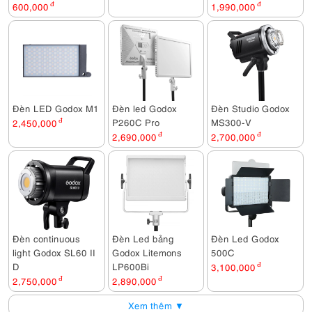
600,000
đ
1,990,000
đ
Đèn LED Godox M1
Đèn led Godox
Đèn Studio Godox
P260C Pro
MS300-V
2,450,000
đ
2,690,000
đ
2,700,000
đ
Đèn continuous
Đèn Led bảng
Đèn Led Godox
light Godox SL60 II
Godox Litemons
500C
D
LP600Bi
3,100,000
đ
2,750,000
đ
2,890,000
đ
Xem thêm ▼