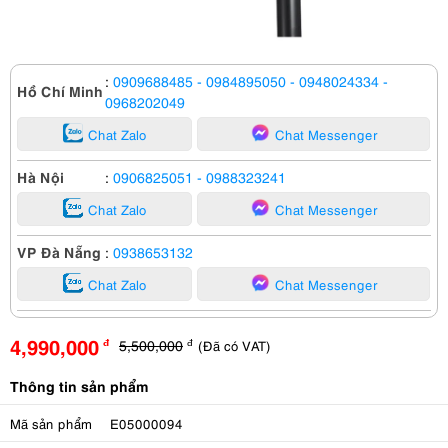
:
0909688485
- 0984895050
- 0948024334
-
Hồ Chí Minh
0968202049
Chat Zalo
Chat Messenger
Hà Nội
:
0906825051
- 0988323241
Chat Zalo
Chat Messenger
VP Đà Nẵng
:
0938653132
Chat Zalo
Chat Messenger
4,990,000
5,500,000
(Đã có VAT)
đ
đ
Thông tin sản phẩm
Mã sản phẩm
E05000094