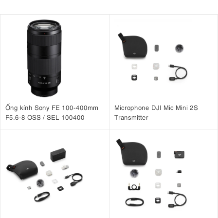
nhiệt trong quá trình làm việc kéo dài.
Ống kính Sony FE 100-400mm
Microphone DJI Mic Mini 2S
F5.6-8 OSS / SEL 100400
Transmitter
3. Thời lượng flash ngắn giúp đóng băng
chuyển động
Godox DP600III-V sở hữu thời lượng flash từ 1/800 giây đến 1/2000
giây, cho phép ghi lại các chuyển động nhanh với độ sắc nét cao. Đây
là ưu điểm quan trọng khi chụp chân dung động, thời trang, trẻ em,
thú cưng hoặc các chủ thể đang chuyển động, giúp giảm thiểu hiện