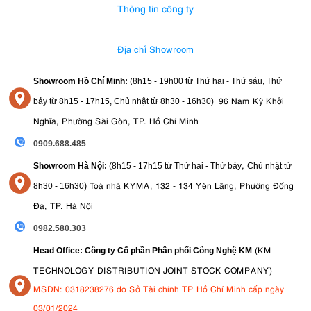
Chụp chân dung chuyên nghiệp
Thông tin công ty
Chụp thời trang và lookbook
Chụp ảnh nhóm đông người
Chụp thú cưng
Địa chỉ Showroom
Chụp ảnh trường học và sự kiện
Chụp sản phẩm thương mại
Showroom Hồ Chí Minh:
(8h15 - 19h00 từ
Thứ hai - Thứ sáu, Thứ
Studio quy mô lớn cần nguồn sáng công suất cao
96 Nam Kỳ Khởi
bảy từ
8h15 - 17h15,
Chủ nhật từ 8
h30 - 16h30
)
10. Kết luận
Nghĩa, Phường Sài Gòn, TP. Hồ Chí Minh
0909.688.485
Godox DP600III-V
Tổng kết lại,
là lựa chọn lý tưởng dành cho những
nhiếp ảnh gia và studio cần một hệ thống flash mạnh mẽ, ổn định và
,
Showroom Hà Nội:
(8h15 - 17h15 từ Thứ hai - Thứ bảy
Chủ nhật từ
linh hoạt. Với công suất 600Ws, đèn LED modeling 30W hiện đại,
)
Toà nhà KYMA, 132 - 134 Yên Lãng, Phường Đống
8
h30 - 16h30
thời gian hồi đèn nhanh, khả năng điều khiển không dây thông minh
cùng ngàm Bowens phổ biến, sản phẩm đáp ứng hiệu quả hầu hết
Đa, TP. Hà Nội
các nhu cầu chụp ảnh chuyên nghiệp hiện nay. Đây là giải pháp ánh
0982.580.303
sáng đáng đầu tư cho các studio muốn nâng cao chất lượng hình ảnh
và tối ưu quy trình làm việc.
(KM
Head Office: Công ty Cổ phần Phân phối Công Nghệ KM
TECHNOLOGY DISTRIBUTION JOINT STOCK COMPANY)
MSDN: 0318238276 do Sở Tài chính TP Hồ Chí Minh cấp ngày
03/01/2024