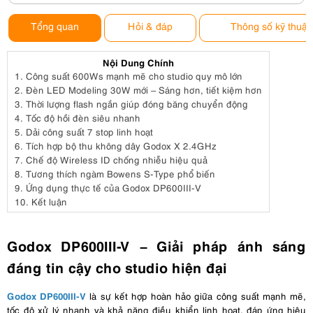
Tổng quan
Hỏi & đáp
Thông số kỹ thuật
Nội Dung Chính
1.
Công suất 600Ws mạnh mẽ cho studio quy mô lớn
2.
Đèn LED Modeling 30W mới – Sáng hơn, tiết kiệm hơn
3.
Thời lượng flash ngắn giúp đóng băng chuyển động
4.
Tốc độ hồi đèn siêu nhanh
5.
Dải công suất 7 stop linh hoạt
6.
Tích hợp bộ thu không dây Godox X 2.4GHz
7.
Chế độ Wireless ID chống nhiễu hiệu quả
8.
Tương thích ngàm Bowens S-Type phổ biến
9.
Ứng dụng thực tế của Godox DP600III-V
10.
Kết luận
Godox DP600III-V – Giải pháp ánh sáng
đáng tin cậy cho studio hiện đại
Godox DP600III-V
là sự kết hợp hoàn hảo giữa công suất mạnh mẽ,
tốc độ xử lý nhanh và khả năng điều khiển linh hoạt, đáp ứng hiệu