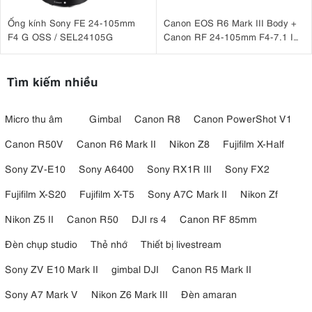
2.4GHz
Ống kính Sony FE 24-105mm
Canon EOS R6 Mark III Body +
F4 G OSS / SEL24105G
Canon RF 24-105mm F4-7.1 IS
Godox DP600III-V được tích hợp sẵn bộ thu sóng 2.4GHz, tương
STM
thích hoàn toàn với hệ sinh thái Godox X System. Khi kết hợp cùng
các bộ phát như XPro, XPro II hoặc X2T, người dùng có thể:
Tìm kiếm nhiều
Kích hoạt đèn từ xa
Điều chỉnh công suất flash
Micro thu âm
Gimbal
Canon R8
Canon PowerShot V1
Bật hoặc tắt đèn modeling
Quản lý nhiều nhóm đèn cùng lúc
Canon R50V
Canon R6 Mark II
Nikon Z8
Fujifilm X-Half
Đặc biệt, sản phẩm còn hỗ trợ điều khiển thông qua ứng dụng Godox
Sony ZV-E10
Sony A6400
Sony RX1R III
Sony FX2
Flash App khi kết hợp với các trigger tương thích.
Fujifilm X-S20
Fujifilm X-T5
Sony A7C Mark II
Nikon Zf
Nikon Z5 II
Canon R50
DJI rs 4
Canon RF 85mm
Đèn chụp studio
Thẻ nhớ
Thiết bị livestream
Sony ZV E10 Mark II
gimbal DJI
Canon R5 Mark II
Sony A7 Mark V
Nikon Z6 Mark III
Đèn amaran