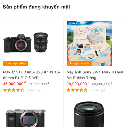
Sản phẩm đang khuyến mãi
1. Công suất 600Ws mạnh mẽ cho studio
quy mô lớn
Đèn chụp Godox
DP600III-V được trang bị công suất flash lên tới
600Ws, đáp ứng tốt nhu cầu chiếu sáng trong các studio lớn hoặc khi
sử dụng với những phụ kiện tạo sáng kích thước lớn như softbox cỡ
đại, parabolic hay beauty dish. Nguồn sáng mạnh giúp người dùng
dễ dàng kiểm soát ánh sáng, tạo chiều sâu và duy trì chất lượng hình
ảnh sắc nét ngay cả trong những điều kiện chụp phức tạp.
Trả góp online
Trả góp online
Máy ảnh Fujifilm X-S20 Kit XF16-
Máy ảnh Sony ZV-1 Mark II Dear
80mm F4 R OIS WR
Me Edition Trắng
46,000,000
đ
20,990,000
đ
51,900,000
đ
23,980,000
đ
14 đánh giá
11 đánh giá