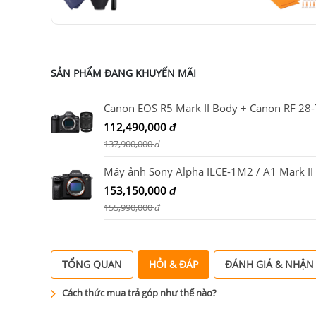
SẢN PHẨM ĐANG KHUYẾN MÃI
112,490,000
đ
137,900,000
đ
153,150,000
đ
155,990,000
đ
TỔNG QUAN
HỎI & ĐÁP
ĐÁNH GIÁ & NHẬN
Cách thức mua trả góp như thế nào?