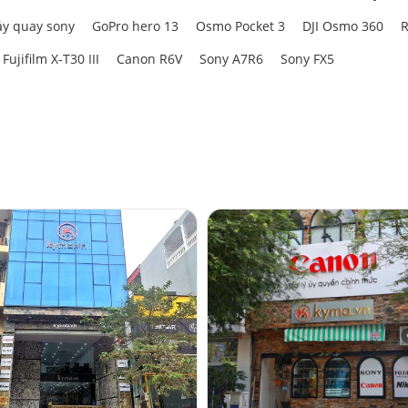
y quay sony
GoPro hero 13
Osmo Pocket 3
DJI Osmo 360
R
Fujifilm X-T30 III
Canon R6V
Sony A7R6
Sony FX5