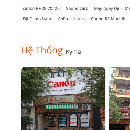
canon RF 28 70 f2.8
Sound card
Máy quay Dji
Má
DJI Osmo Nano
GoPro Lit Hero
Canon R6 Mark III
Hệ Thống
Kyma