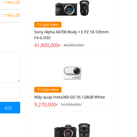
1 TRẢ LỜI
1 TRẢ LỜI
Trả góp online
Sony Alpha A6700 Body + E PZ 18-105mm
F4 G OSS
41,800,000
48,000,000
đ
đ
Trả góp online
Máy quay Insta360 GO 3S 128GB White
9,270,000
12,500,000
đ
đ
GỬI