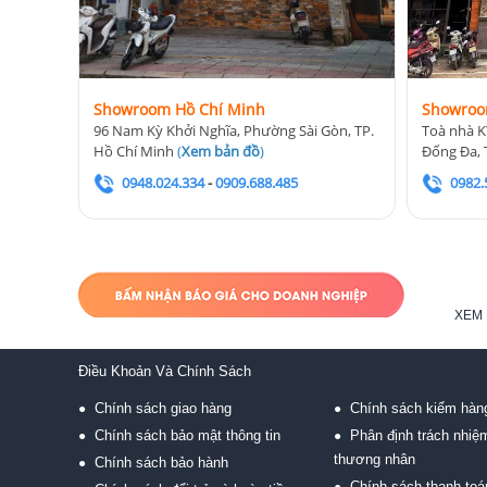
Showroom Hồ Chí Minh
Showroo
96 Nam Kỳ Khởi Nghĩa, Phường Sài Gòn, TP.
Toà nhà K
Hồ Chí Minh
(
Xem bản đồ
)
Đống Đa, 
0948.024.334
-
0909.688.485
0982.
XEM 
Điều Khoản Và Chính Sách
Chính sách giao hàng
Chính sách kiểm hàn
●
●
Chính sách bảo mật thông tin
Phân định trách nhiệ
●
●
thương nhân
Chính sách bảo hành
●
Chính sách thanh toá
●