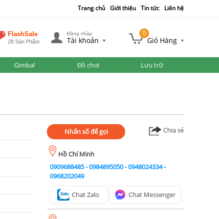
Trang chủ
Giới thiệu
Tin tức
Liên hệ
0
FlashSale
Đăng nhập
Tài khoản
Giỏ Hàng
28 Sản Phẩm
Gimbal
Đồ chơi
Lưu trữ
Chia sẻ
Nhấn số để gọi
Hồ Chí Minh
0909688485
-
0984895050
-
0948024334
-
0968202049
Chat Zalo
Chat Messenger