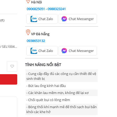
Hà Nội
0906825051
-
0988323241
Chat Zalo
Chat Messenger
ượt)
VP Đà Nẵng
0938653132
Ống kính Sony FE 100-400mm F4.5 GM OSS/ SEL100400MC
Chat Zalo
Chat Messenger
TÍNH NĂNG NỔI BẬT
- Cung cấp đầy đủ các công cụ cần thiết để vệ
sinh thiết bị
- Bút lau ống kính hai đầu
- Các khăn lau mềm mịn, không để lại xơ
- Chổi quét bụi có lông mềm
- Bóng thổi khí mạnh mẽ để thổi sạch bụi bẩn
khỏi các khe hở