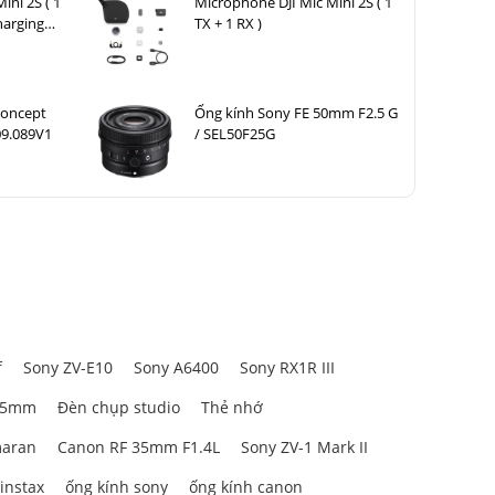
ini 2S ( 1
Microphone DJI Mic Mini 2S ( 1
harging
TX + 1 RX )
Concept
Ống kính Sony FE 50mm F2.5 G
09.089V1
/ SEL50F25G
f
Sony ZV-E10
Sony A6400
Sony RX1R III
85mm
Đèn chụp studio
Thẻ nhớ
aran
Canon RF 35mm F1.4L
Sony ZV-1 Mark II
 instax
ống kính sony
ống kính canon