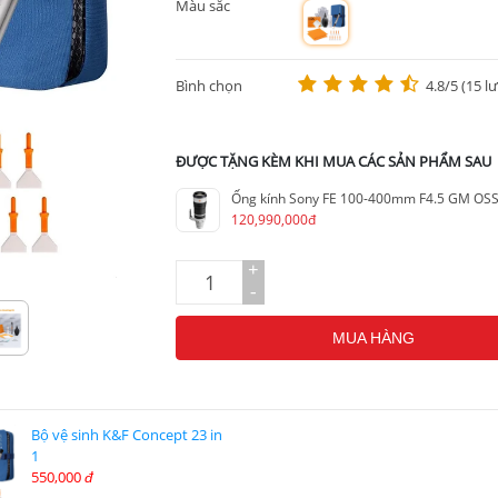
Màu sắc
m
Bình chọn
4.8/5 (15 l
ĐƯỢC TẶNG KÈM KHI MUA CÁC SẢN PHẨM SAU
120,990,000đ
+
-
MUA HÀNG
Bộ vệ sinh K&F Concept 23 in
1
550,000
đ