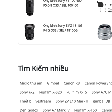
Ống kính Sony FE 100-400mm
F5.6-8 OSS / SEL 100400
Ống kính Sony E PZ 18-105mm
F4 G OSS / SELP18105G
Tìm Kiếm nhiều
Micro thu âm
Gimbal
Canon R8
Canon PowerSho
Sony FX2
Fujifilm X-S20
Fujifilm X-T5
Sony A7C Ma
Thiết bị livestream
Sony ZV E10 Mark II
gimbal DJI
Đèn Godox
Sony A7 Mark IV
Fujifilm X-T50
Canon