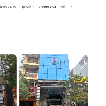
icoh GR IV
DJI Mic 3
Canon C50
Nikon ZR