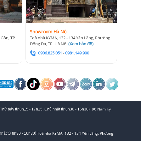
Showroom Hà Nội
 Gòn, TP.
Toà nhà KYMA, 132 - 134 Yên Lãng, Phường
Đống Đa, TP. Hà Nội
(
Xem bản đồ
)
0906.825.051
-
0981.149.900
96 Nam Kỳ
 Thứ bảy từ
8h15 - 17h15,
Chủ nhật từ 8
h30 - 16h30
)
)
Toà nhà KYMA, 132 - 134 Yên Lãng, Phường
hật từ 8
h30 - 16h30