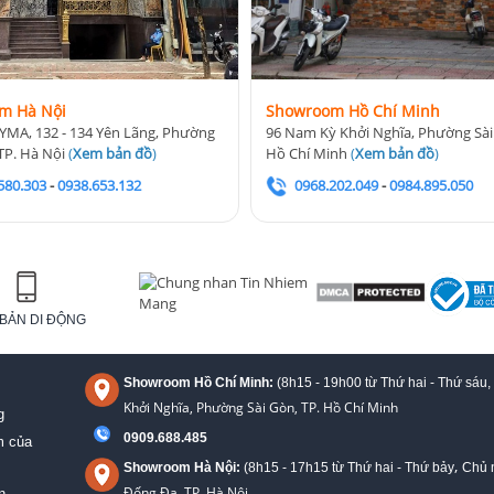
m Hà Nội
Showroom Hồ Chí Minh
YMA, 132 - 134 Yên Lãng, Phường
96 Nam Kỳ Khởi Nghĩa, Phường Sài
TP. Hà Nội
(
Xem bản đồ
)
Hồ Chí Minh
(
Xem bản đồ
)
580.303
-
0938.653.132
0968.202.049
-
0984.895.050
BẢN DI ĐỘNG
Showroom Hồ Chí Minh:
(8h15 - 19h00 từ
Thứ hai - Thứ sáu,
Khởi Nghĩa, Phường Sài Gòn, TP. Hồ Chí Minh
g
0909.688.485
m của
,
Showroom Hà Nội:
(8h15 - 17h15 từ Thứ hai - Thứ bảy
Chủ n
Đống Đa, TP. Hà Nội
n