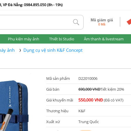
, VP Đà Nẵng: 0984.895.050 (8h - 19h)
Mã giảm giá
tlk
0 Mã
Phụ kiện máy ảnh
Thiết bị Studio
Âm thanh & livestream
máy ảnh
Dụng cụ vệ sinh K&F Concept
Mã sản phẩm
D22010006
Giá bán
690,000 VNĐ
Tiết kiệm 20%
550,000 VNĐ
Giá khuyến mãi
(Đã có VAT)
Thương hiệu
K&F
Xuất xứ
Trung Quốc