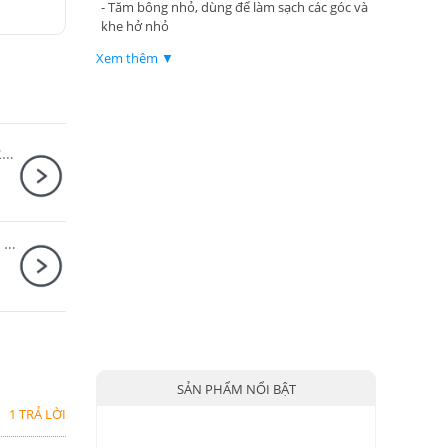
- Tăm bông nhỏ, dùng để làm sạch các góc và
khe hở nhỏ
Xem thêm ▼
Chân máy ảnh Carbon K&F Concept O254C2 + BH-36 KF09.123
Ống kính Canon RF-S 18-150mm F3.5-6.3 IS STM
SẢN PHẨM NỔI BẬT
1 TRẢ LỜI