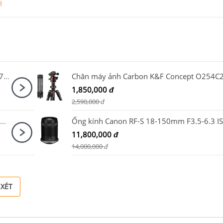
Canon EOS R5 Mark II Body + Canon RF 28-70mm F2.8 IS STM
1,850,000
đ
2,590,000
đ
Máy ảnh Sony Alpha ILCE-1M2 / A1 Mark II Body
11,800,000
đ
14,000,000
đ
 XÉT