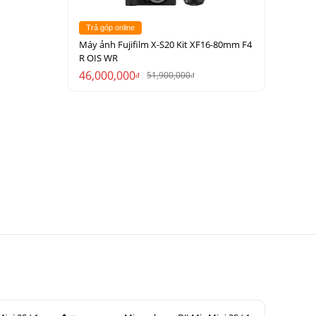
Trả góp online
Máy ảnh Fujifilm X-S20 Kit XF16-80mm F4
R OIS WR
46,000,000
51,900,000
đ
đ