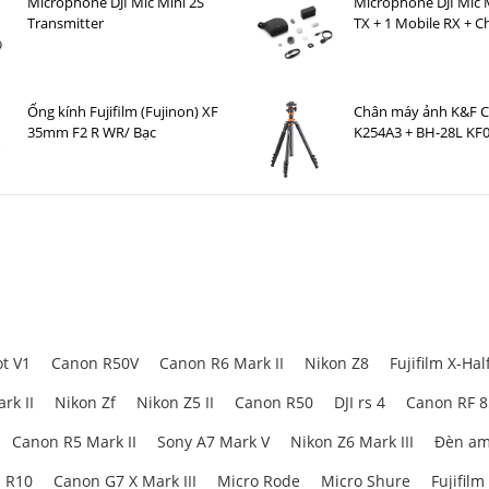
Microphone DJI Mic Mini 2S
Microphone DJI Mic M
Transmitter
TX + 1 Mobile RX + C
Case )
Ống kính Fujifilm (Fujinon) XF
Chân máy ảnh K&F 
35mm F2 R WR/ Bạc
K254A3 + BH-28L KF
t V1
Canon R50V
Canon R6 Mark II
Nikon Z8
Fujifilm X-Hal
rk II
Nikon Zf
Nikon Z5 II
Canon R50
DJI rs 4
Canon RF 
Canon R5 Mark II
Sony A7 Mark V
Nikon Z6 Mark III
Đèn am
 R10
Canon G7 X Mark III
Micro Rode
Micro Shure
Fujifilm