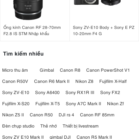
Ống kính Canon RF 28-70mm
Sony ZV-E10 Body + Sony E PZ
F2.8 IS STM Nhập khẩu
10-20mm F4 G
Tìm kiếm nhiều
Micro thu âm
Gimbal
Canon R8
Canon PowerShot V1
Canon R50V
Canon R6 Mark II
Nikon Z8
Fujifilm X-Half
Sony ZV-E10
Sony A6400
Sony RX1R III
Sony FX2
Fujifilm X-S20
Fujifilm X-T5
Sony A7C Mark II
Nikon Zf
Nikon Z5 II
Canon R50
DJI rs 4
Canon RF 85mm
Đèn chụp studio
Thẻ nhớ
Thiết bị livestream
Sony ZV E10 Mark II
gimbal DJI
Canon R5 Mark II