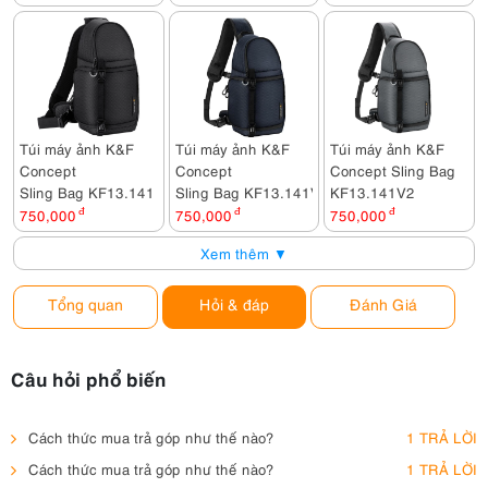
Sony Alpha A7 Mark IV Body + Sony FE 20-70mm F4 G
82,980,000đ
Sony Alpha A7 Mark IV Body + Sony FE 50mm F2.5 G
69,980,000đ
Sony Alpha A7 Mark IV Body + Sony FE PZ 16-35mm F4 G
84,980,000đ
Túi máy ảnh K&F
Túi máy ảnh K&F
Túi máy ảnh K&F
Sony Alpha A7 Mark IV Body + Sony FE 90mm F2.8 Macro G OSS
Concept
Concept
Concept Sling Bag
78,980,000đ
Sling Bag KF13.141
Sling Bag KF13.141V4
KF13.141V2
750,000
đ
750,000
đ
750,000
đ
Sony Alpha A7 Mark IV Body + Tamron 28-75mm F2.8 Di III VXD G2
73,500,000đ
Xem thêm ▼
Sony Alpha A7 Mark IV Body + Sony FE 24-70mm F2.8 GM II + DJI RS 4 Pro Combo
115,000,000đ
Tổng quan
Hỏi & đáp
Đánh Giá
Sony Alpha A7 Mark IV Body + Sony FE 70-200mm F2.8 GM OSS II + SmallRig Cage 3667B + SmallRig ARRI Locating Top Handle 3765
105,000,000đ
Câu hỏi phổ biến
Sony Alpha A7 Mark IV Body + Sony FE 24-70mm F2.8 GM II + SmallRig Cage 3667B + SmallRig ARRI Locating Top Handle 3765
95,300,000đ
Sony Alpha A7 Mark IV Body + DJI RS 4 Pro
Cách thức mua trả góp như thế nào?
1 TRẢ LỜI
73,180,000đ
Cách thức mua trả góp như thế nào?
1 TRẢ LỜI
Sony A7 Mark IV + Sony FE 24-70mm F2.8 GM II + Combo SmallRig Fullset quay phim