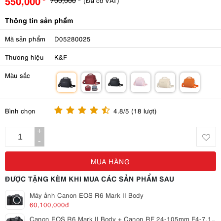
550,000
(Đã có VAT)
Thông tin sản phẩm
Mã sản phẩm
D05280025
Thương hiệu
K&F
Màu sắc
m
m
m
m
m
m
Bình chọn
4.8/5 (18 lượt)
+
-
MUA HÀNG
ĐƯỢC TẶNG KÈM KHI MUA CÁC SẢN PHẨM SAU
Máy ảnh Canon EOS R6 Mark II Body
60,100,000đ
Canon EOS R6 Mark II Body + Canon RF 24-105mm F4-7.1 IS STM