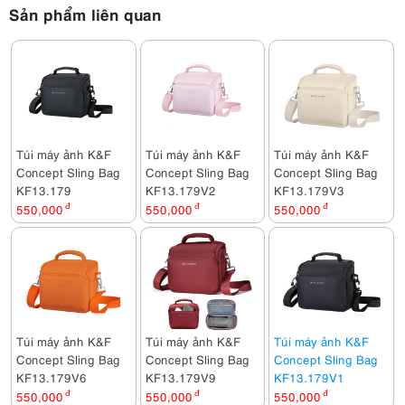
Sản phẩm liên quan
Sony Alpha A7 Mark IV Body + Sony FE 50mm F1.4 GM
84,980,000đ
Sony Alpha A7 Mark IV Body + Sony FE 70-200mm F2.8 GM OSS II
102,000,000đ
Sony Alpha A7 Mark IV Body + Sony FE 135mm F1.8 GM
95,480,000đ
Túi máy ảnh K&F
Túi máy ảnh K&F
Túi máy ảnh K&F
Sony Alpha A7 Mark IV Body + Sony FE 16-35mm F2.8 GM II
Concept Sling Bag
101,390,000đ
Concept Sling Bag
Concept Sling Bag
KF13.179
KF13.179V2
KF13.179V3
Sony Alpha A7 Mark IV Body + Sony FE 85mm F1.4 GM II
550,000
đ
550,000
đ
550,000
đ
102,480,000đ
Sony Alpha A7 Mark IV Body + Sony FE 85mm F1.8
67,980,000đ
Sony Alpha A7 Mark IV Body + Sony FE 24-50mm F2.8 G
84,980,000đ
Sony Alpha A7 Mark IV Body + Sony FE 35mm F1.8
Túi máy ảnh K&F
Túi máy ảnh K&F
Túi máy ảnh K&F
70,480,000đ
Concept Sling Bag
Concept Sling Bag
Concept Sling Bag
Sony Alpha A7 Mark IV Body + Sony FE 16-25mm F2.8 G
KF13.179V6
KF13.179V9
KF13.179V1
87,980,000đ
550,000
đ
550,000
đ
550,000
đ