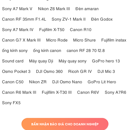
Sony A7 Mark V
Nikon Z6 Mark III
Đèn amaran
Canon RF 35mm F1.4L
Sony ZV-1 Mark II
Đèn Godox
Sony A7 Mark IV
Fujifilm X-T50
Canon R10
Canon G7 X Mark III
Micro Rode
Micro Shure
Fujifilm instax
ống kính sony
ống kính canon
canon RF 28 70 f2.8
Sound card
Máy quay Dji
Máy quay sony
GoPro hero 13
Osmo Pocket 3
DJI Osmo 360
Ricoh GR IV
DJI Mic 3
Canon C50
Nikon ZR
DJI Osmo Nano
GoPro Lit Hero
Canon R6 Mark III
Fujifilm X-T30 III
Canon R6V
Sony A7R6
Sony FX5