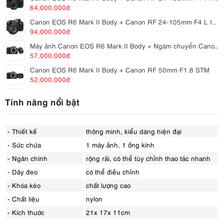
64,000,000đ
Canon EOS R6 Mark II Body + Canon RF 24-105mm F4 L IS USM
94,000,000đ
Máy ảnh Canon EOS R6 Mark II Body + Ngàm chuyển Canon EF sang EOS R (EF-EOS R)
57,000,000đ
Canon EOS R6 Mark II Body + Canon RF 50mm F1.8 STM
52,000,000đ
Canon EOS R6 Mark II Body + Canon RF 28-70mm F2.8 IS STM
Tính năng nổi bật
80,000,000đ
Canon EOS R6 Mark II Body + Canon RF 24-70mm F2.8 L IS USM
98,000,000đ
- Thiết kế
thông minh, kiểu dáng hiện đại
Canon EOS R6 Mark II Body + Canon RF 85mm F2 Macro IS STM
- Sức chứa
1 máy ảnh, 1 ống kính
65,190,000đ
- Ngăn chính
rộng rãi, có thể tùy chỉnh thao tác nhanh
Máy ảnh Sony Alpha A7 Mark IV / A7M4 Body
- Dây đeo
có thể điều chỉnh
54,990,000đ
- Khóa kéo
chất lượng cao
Máy ảnh Sony Alpha A7 Mark IV / A7M4M Kit FE 28-70mm F3.5-5.6 OSS II
- Chất liệu
nylon
58,899,273đ
- Kích thước
21x 17x 11cm
Sony Alpha A7 Mark IV Body + Sony FE 24mm F1.4 GM
84,480,000đ