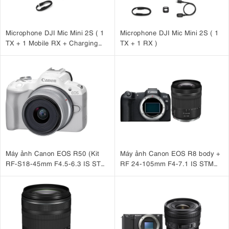
Microphone DJI Mic Mini 2S ( 1
Microphone DJI Mic Mini 2S ( 1
TX + 1 Mobile RX + Charging
TX + 1 RX )
Case )
Máy ảnh Canon EOS R50 (Kit
Máy ảnh Canon EOS R8 body +
RF-S18-45mm F4.5-6.3 IS STM
RF 24-105mm F4-7.1 IS STM
Trắng)
Nhập khẩu