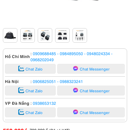
:
0909688485
- 0984895050
- 0948024334
-
Hồ Chí Minh
0968202049
Chat Zalo
Chat Messenger
Hà Nội
:
0906825051
- 0988323241
Chat Zalo
Chat Messenger
VP Đà Nẵng
:
0938653132
Chat Zalo
Chat Messenger
700,000
đ
đ