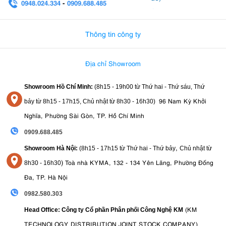
0948.024.334
-
0909.688.485
0982.580.303
-
0938
Thông tin công ty
Địa chỉ Showroom
Showroom Hồ Chí Minh:
(8h15 - 19h00 từ
Thứ hai - Thứ sáu, Thứ
96 Nam Kỳ Khởi
bảy từ
8h15 - 17h15,
Chủ nhật từ 8
h30 - 16h30
)
Nghĩa, Phường Sài Gòn, TP. Hồ Chí Minh
0909.688.485
,
Showroom Hà Nội:
(8h15 - 17h15 từ Thứ hai - Thứ bảy
Chủ nhật từ
)
Toà nhà KYMA, 132 - 134 Yên Lãng, Phường Đống
8
h30 - 16h30
Đa, TP. Hà Nội
0982.580.303
(KM
Head Office: Công ty Cổ phần Phân phối Công Nghệ KM
TECHNOLOGY DISTRIBUTION JOINT STOCK COMPANY)