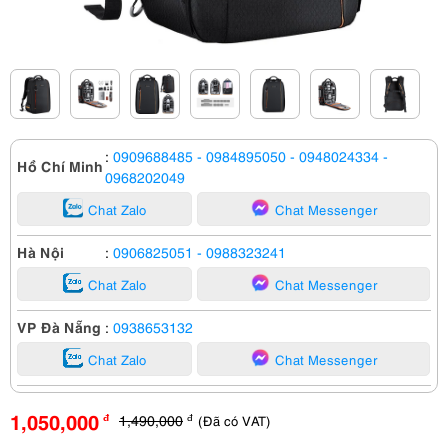
:
0909688485
- 0984895050
- 0948024334
-
Hồ Chí Minh
0968202049
Chat Zalo
Chat Messenger
Hà Nội
:
0906825051
- 0988323241
Chat Zalo
Chat Messenger
VP Đà Nẵng
:
0938653132
Chat Zalo
Chat Messenger
1,050,000
1,490,000
(Đã có VAT)
đ
đ