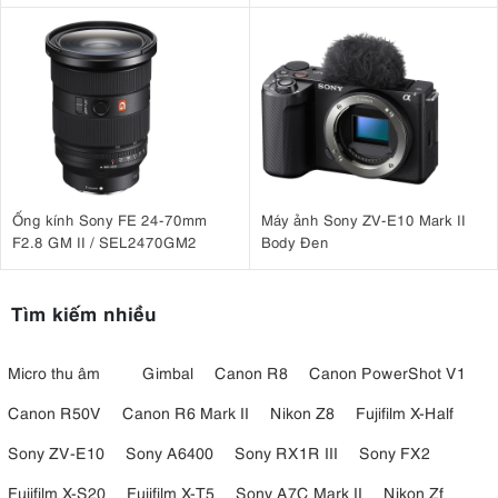
Mini
Ống kính Sony FE 24-70mm
Máy ảnh Sony ZV-E10 Mark II
F2.8 GM II / SEL2470GM2
Body Đen
Tìm kiếm nhiều
Micro thu âm
Gimbal
Canon R8
Canon PowerShot V1
Canon R50V
Canon R6 Mark II
Nikon Z8
Fujifilm X-Half
Sony ZV-E10
Sony A6400
Sony RX1R III
Sony FX2
Fujifilm X-S20
Fujifilm X-T5
Sony A7C Mark II
Nikon Zf