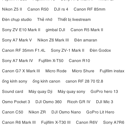
Nikon Z5 II
Canon R50
DJI rs 4
Canon RF 85mm
Đèn chụp studio
Thẻ nhớ
Thiết bị livestream
Sony ZV E10 Mark II
gimbal DJI
Canon R5 Mark II
Sony A7 Mark V
Nikon Z6 Mark III
Đèn amaran
Canon RF 35mm F1.4L
Sony ZV-1 Mark II
Đèn Godox
Sony A7 Mark IV
Fujifilm X-T50
Canon R10
Canon G7 X Mark III
Micro Rode
Micro Shure
Fujifilm instax
ống kính sony
ống kính canon
canon RF 28 70 f2.8
Sound card
Máy quay Dji
Máy quay sony
GoPro hero 13
Osmo Pocket 3
DJI Osmo 360
Ricoh GR IV
DJI Mic 3
Canon C50
Nikon ZR
DJI Osmo Nano
GoPro Lit Hero
Canon R6 Mark III
Fujifilm X-T30 III
Canon R6V
Sony A7R6