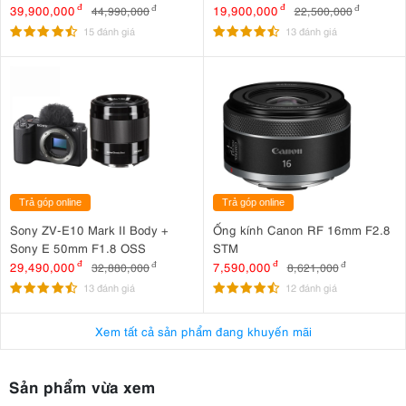
DM-E100 + Báng tay cầm Canon
39,900,000
đ
19,900,000
đ
44,990,000
đ
22,500,000
đ
HG-100TBR
15 đánh giá
13 đánh giá
Trả góp online
Trả góp online
Sony ZV-E10 Mark II Body +
Ống kính Canon RF 16mm F2.8
Sony E 50mm F1.8 OSS
STM
29,490,000
đ
7,590,000
đ
32,880,000
đ
8,621,000
đ
13 đánh giá
12 đánh giá
Xem tất cả sản phẩm đang khuyến mãi
Sản phẩm vừa xem