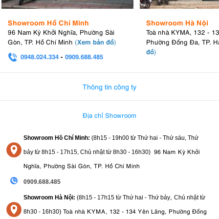
Showroom Hồ Chí Minh
Showroom Hà Nội
96 Nam Kỳ Khởi Nghĩa, Phường Sài
Toà nhà KYMA, 132 - 1
Xem bản đồ
Gòn, TP. Hồ Chí Minh
(
)
Phường Đống Đa, TP. H
đồ
)
0948.024.334
-
0909.688.485
0982.580.303
-
0938
Thông tin công ty
Địa chỉ Showroom
Showroom Hồ Chí Minh:
(8h15 - 19h00 từ
Thứ hai - Thứ sáu, Thứ
96 Nam Kỳ Khởi
bảy từ
8h15 - 17h15,
Chủ nhật từ 8
h30 - 16h30
)
Nghĩa, Phường Sài Gòn, TP. Hồ Chí Minh
0909.688.485
,
Showroom Hà Nội:
(8h15 - 17h15 từ Thứ hai - Thứ bảy
Chủ nhật từ
)
Toà nhà KYMA, 132 - 134 Yên Lãng, Phường Đống
8
h30 - 16h30