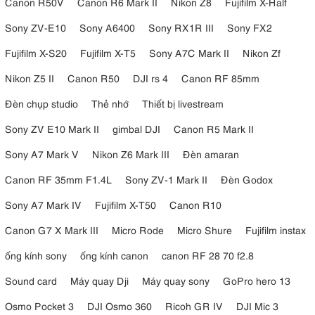
Canon R50V
Canon R6 Mark II
Nikon Z8
Fujifilm X-Half
Sony ZV-E10
Sony A6400
Sony RX1R III
Sony FX2
Fujifilm X-S20
Fujifilm X-T5
Sony A7C Mark II
Nikon Zf
Nikon Z5 II
Canon R50
DJI rs 4
Canon RF 85mm
Đèn chụp studio
Thẻ nhớ
Thiết bị livestream
Sony ZV E10 Mark II
gimbal DJI
Canon R5 Mark II
Sony A7 Mark V
Nikon Z6 Mark III
Đèn amaran
Canon RF 35mm F1.4L
Sony ZV-1 Mark II
Đèn Godox
Sony A7 Mark IV
Fujifilm X-T50
Canon R10
Canon G7 X Mark III
Micro Rode
Micro Shure
Fujifilm instax
ống kính sony
ống kính canon
canon RF 28 70 f2.8
Sound card
Máy quay Dji
Máy quay sony
GoPro hero 13
Osmo Pocket 3
DJI Osmo 360
Ricoh GR IV
DJI Mic 3