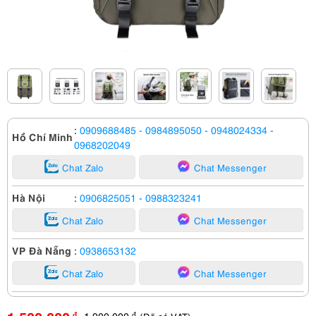
:
0909688485
- 0984895050
- 0948024334
-
Hồ Chí Minh
0968202049
Chat Zalo
Chat Messenger
Hà Nội
:
0906825051
- 0988323241
Chat Zalo
Chat Messenger
VP Đà Nẵng
:
0938653132
Chat Zalo
Chat Messenger
1,900,000
đ
đ