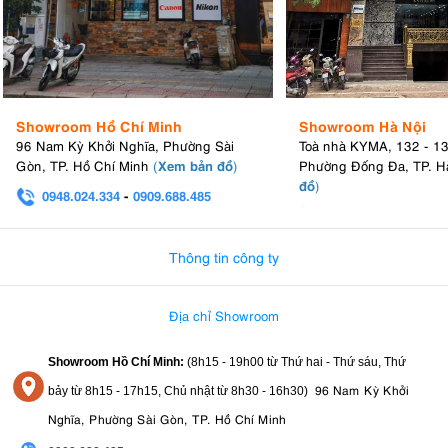
Showroom Hồ Chí Minh
Showroom Hà Nội
96 Nam Kỳ Khởi Nghĩa, Phường Sài
Toà nhà KYMA, 132 - 1
Xem bản đồ
Gòn, TP. Hồ Chí Minh
(
)
Phường Đống Đa, TP. H
đồ
)
0948.024.334
-
0909.688.485
0982.580.303
-
0938
Thông tin công ty
Địa chỉ Showroom
Showroom Hồ Chí Minh:
(8h15 - 19h00 từ
Thứ hai - Thứ sáu, Thứ
96 Nam Kỳ Khởi
bảy từ
8h15 - 17h15,
Chủ nhật từ 8
h30 - 16h30
)
Nghĩa, Phường Sài Gòn, TP. Hồ Chí Minh