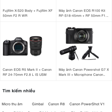
Fujifilm X-S20 Body + Fujifilm XF
Máy ảnh Canon EOS R100 Kit
50mm F2 R WR
RF-S18-45mm + RF 50mm F1.8
STM
Canon EOS R5 Mark II + Canon
Máy ảnh Canon Powershot G7 X
RF 24-70mm F2.8 L IS USM
Mark III + Microphone Canon
DM-E100 + Báng tay cầm Canon
HG-100TBR
Tìm kiếm nhiều
Micro thu âm
Gimbal
Canon R8
Canon PowerShot V1