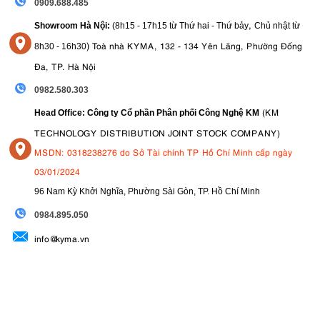
0909.688.485
,
Showroom Hà Nội:
(8h15 - 17h15 từ Thứ hai - Thứ bảy
Chủ nhật từ
)
Toà nhà KYMA, 132 - 134 Yên Lãng, Phường Đống
8
h30 - 16h30
Đa, TP. Hà Nội
0982.580.303
(KM
Head Office: Công ty Cổ phần Phân phối Công Nghệ KM
TECHNOLOGY DISTRIBUTION JOINT STOCK COMPANY)
MSDN: 0318238276 do Sở Tài chính TP Hồ Chí Minh cấp ngày
03/01/2024
96 Nam Kỳ Khởi Nghĩa, Phường Sài Gòn, TP. Hồ Chí Minh
09
84.895.050
info@kyma.vn