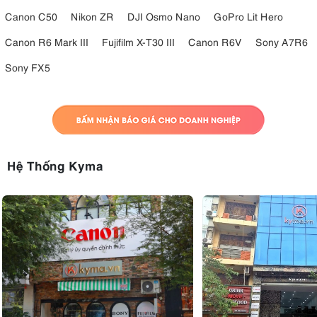
Canon C50
Nikon ZR
DJI Osmo Nano
GoPro Lit Hero
Canon R6 Mark III
Fujifilm X-T30 III
Canon R6V
Sony A7R6
Sony FX5
Hệ Thống Kyma