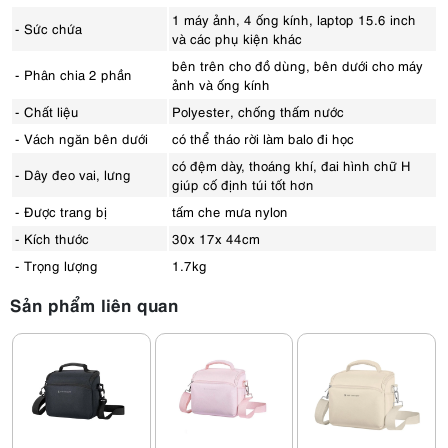
1 máy ảnh, 4 ống kính, laptop 15.6 inch
- Sức chứa
và các phụ kiện khác
bên trên cho đồ dùng, bên dưới cho máy
- Phân chia 2 phần
ảnh và ống kính
- Chất liệu
Polyester, chống thấm nước
- Vách ngăn bên dưới
có thể tháo rời làm balo đi học
có đệm dày, thoáng khí, đai hình chữ H
- Dây đeo vai, lưng
giúp cố định túi tốt hơn
- Được trang bị
tấm che mưa nylon
- Kích thước
30x 17x 44cm
- Trọng lượng
1.7kg
Sản phẩm liên quan