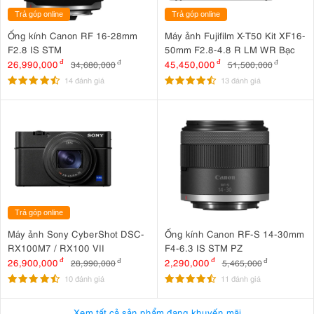
Trả góp online
Trả góp online
Ống kính Canon RF 16-28mm
Máy ảnh Fujifilm X-T50 Kit XF16-
F2.8 IS STM
50mm F2.8-4.8 R LM WR Bạc
26,990,000
đ
45,450,000
đ
34,680,000
đ
51,500,000
đ
14 đánh giá
13 đánh giá
Trả góp online
Máy ảnh Sony CyberShot DSC-
Ống kính Canon RF-S 14-30mm
RX100M7 / RX100 VII
F4-6.3 IS STM PZ
26,900,000
đ
2,290,000
đ
28,990,000
đ
5,465,000
đ
10 đánh giá
11 đánh giá
Xem tất cả sản phẩm đang khuyến mãi