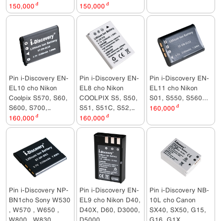
Ricoh CX1...
150,000
đ
150,000
đ
Pin i-Discovery EN-
Pin i-Discovery EN-
Pin i-Discovery EN-
EL10 cho Nikon
EL8 cho Nikon
EL11 cho Nikon
Coolpix S570, S60,
COOLPIX S5, S50,
S01, S550, S560...
S600, S700,
S51, S51C, S52,
160,000
đ
S3000, S4000,
S52C, S6, S7C, S9
160,000
đ
160,000
đ
S5100
Pin i-Discovery NP-
Pin i-Discovery EN-
Pin i-Discovery NB-
BN1cho Sony W530
EL9 cho Nikon D40,
10L cho Canon
, W570 , W650 ,
D40X, D60, D3000,
SX40, SX50, G15,
W800 , W830 ,...
D5000
G16, G1X