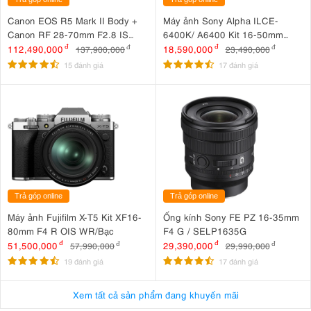
Canon EOS R5 Mark II Body +
Máy ảnh Sony Alpha ILCE-
Canon RF 28-70mm F2.8 IS
6400K/ A6400 Kit 16-50mm
STM
F3.5-5.6 OSS II
112,490,000
đ
18,590,000
đ
137,900,000
đ
23,490,000
đ
15 đánh giá
17 đánh giá
Trả góp online
Trả góp online
Máy ảnh Fujifilm X-T5 Kit XF16-
Ống kính Sony FE PZ 16-35mm
80mm F4 R OIS WR/Bạc
F4 G / SELP1635G
51,500,000
đ
29,390,000
đ
57,990,000
đ
29,990,000
đ
19 đánh giá
17 đánh giá
Xem tất cả sản phẩm đang khuyến mãi