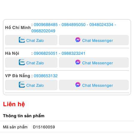
:
0909688485
- 0984895050
- 0948024334
-
Hồ Chí Minh
0968202049
Chat Zalo
Chat Messenger
Hà Nội
:
0906825051
- 0988323241
Chat Zalo
Chat Messenger
VP Đà Nẵng
:
0938653132
Chat Zalo
Chat Messenger
Liên hệ
Thông tin sản phẩm
Mã sản phẩm
D15160059