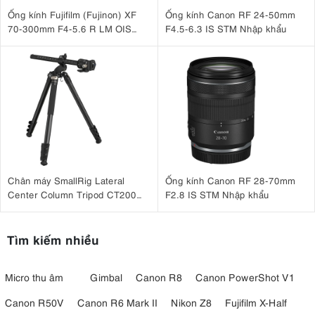
Ống kính Fujifilm (Fujinon) XF
Ống kính Canon RF 24-50mm
70-300mm F4-5.6 R LM OIS
F4.5-6.3 IS STM Nhập khẩu
WR
Chân máy SmallRig Lateral
Ống kính Canon RF 28-70mm
Center Column Tripod CT200
F2.8 IS STM Nhập khẩu
4288
Tìm kiếm nhiều
Micro thu âm
Gimbal
Canon R8
Canon PowerShot V1
Canon R50V
Canon R6 Mark II
Nikon Z8
Fujifilm X-Half