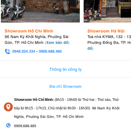
Showroom Hồ Chí Minh
Showroom Hà Nội
96 Nam Kỳ Khởi Nghĩa, Phường Sài
Toà nhà KYMA, 132 - 1
Xem bản đồ
Gòn, TP. Hồ Chí Minh
(
)
Phường Đống Đa, TP. H
đồ
)
0948.024.334
-
0909.688.485
0982.580.303
-
0938
Thông tin công ty
Địa chỉ Showroom
Showroom Hồ Chí Minh:
(8h15 - 19h00 từ
Thứ hai - Thứ sáu, Thứ
96 Nam Kỳ Khởi
bảy từ
8h15 - 17h15,
Chủ nhật từ 8
h30 - 16h30
)
Nghĩa, Phường Sài Gòn, TP. Hồ Chí Minh
0909.688.485