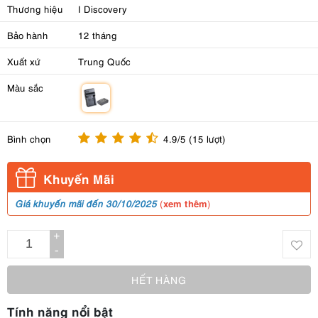
Thương hiệu
I Discovery
Bảo hành
12 tháng
Xuất xứ
Trung Quốc
Màu sắc
m
Bình chọn
4.9/5 (15 lượt)
Khuyến Mãi
xem thêm
Giá khuyến mãi đến 30/10/2025
(
)
+
-
HẾT HÀNG
Tính năng nổi bật