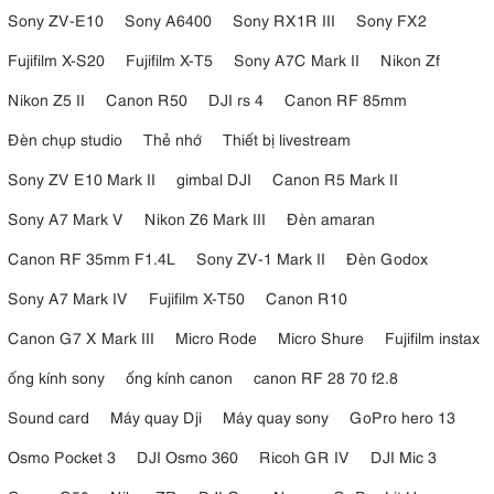
Sony ZV-E10
Sony A6400
Sony RX1R III
Sony FX2
Fujifilm X-S20
Fujifilm X-T5
Sony A7C Mark II
Nikon Zf
Nikon Z5 II
Canon R50
DJI rs 4
Canon RF 85mm
Đèn chụp studio
Thẻ nhớ
Thiết bị livestream
Sony ZV E10 Mark II
gimbal DJI
Canon R5 Mark II
Sony A7 Mark V
Nikon Z6 Mark III
Đèn amaran
Canon RF 35mm F1.4L
Sony ZV-1 Mark II
Đèn Godox
Sony A7 Mark IV
Fujifilm X-T50
Canon R10
Canon G7 X Mark III
Micro Rode
Micro Shure
Fujifilm instax
ống kính sony
ống kính canon
canon RF 28 70 f2.8
Sound card
Máy quay Dji
Máy quay sony
GoPro hero 13
Osmo Pocket 3
DJI Osmo 360
Ricoh GR IV
DJI Mic 3