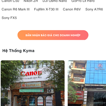
Canon C50
Nikon ZR
DJI Osmo Nano
GoPro Lit Hero
Canon R6 Mark III
Fujifilm X-T30 III
Canon R6V
Sony A7R6
Sony FX5
Hệ Thống Kyma