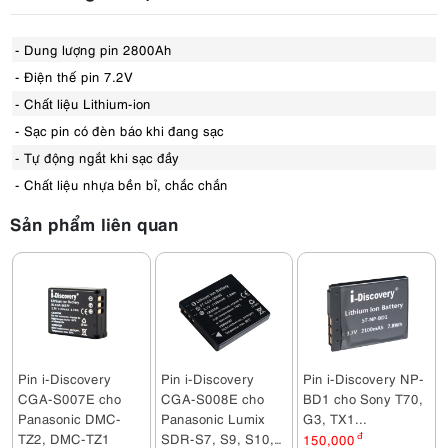
- Dung lượng pin 2800Ah
- Điện thế pin 7.2V
- Chất liệu Lithium-ion
- Sạc pin có đèn báo khi đang sạc
- Tự động ngắt khi sạc đầy
- Chất liệu nhựa bền bỉ, chắc chắn
Sản phẩm liên quan
Pin i-Discovery
Pin i-Discovery
Pin i-Discovery NP-
CGA-S007E cho
CGA-S008E cho
BD1 cho Sony T70,
Panasonic DMC-
Panasonic Lumix
G3, TX1...
TZ2, DMC-TZ1
SDR-S7, S9, S10,
150,000
đ