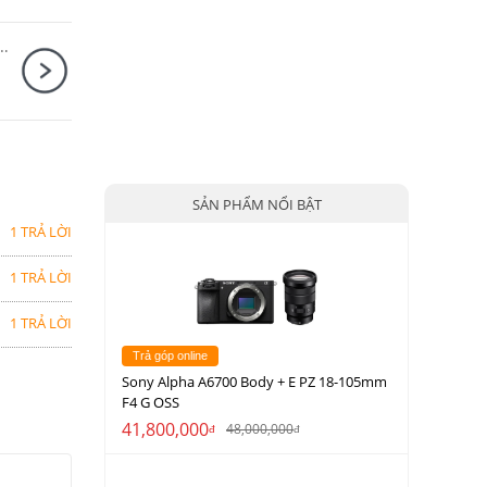
y + Canon RF-S 18-45mm F4.5-6.3 IS STM
SẢN PHẨM NỔI BẬT
1 TRẢ LỜI
1 TRẢ LỜI
1 TRẢ LỜI
Trả góp online
Sony Alpha A6700 Body + E PZ 18-105mm
F4 G OSS
41,800,000
48,000,000
đ
đ