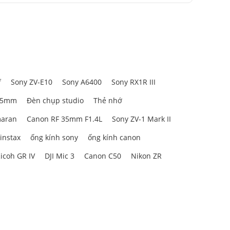
f
Sony ZV-E10
Sony A6400
Sony RX1R III
85mm
Đèn chụp studio
Thẻ nhớ
aran
Canon RF 35mm F1.4L
Sony ZV-1 Mark II
 instax
ống kính sony
ống kính canon
icoh GR IV
DJI Mic 3
Canon C50
Nikon ZR