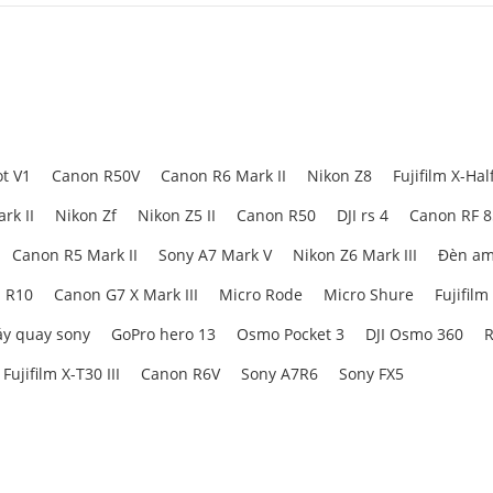
t V1
Canon R50V
Canon R6 Mark II
Nikon Z8
Fujifilm X-Hal
rk II
Nikon Zf
Nikon Z5 II
Canon R50
DJI rs 4
Canon RF 
Canon R5 Mark II
Sony A7 Mark V
Nikon Z6 Mark III
Đèn am
 R10
Canon G7 X Mark III
Micro Rode
Micro Shure
Fujifilm
y quay sony
GoPro hero 13
Osmo Pocket 3
DJI Osmo 360
R
Fujifilm X-T30 III
Canon R6V
Sony A7R6
Sony FX5