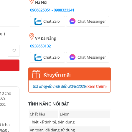
Hà Nội
0906825051
-
0988323241
Chat Zalo
Chat Messenger
ượt)
VP Đà Nẵng
0938653132
Chat Zalo
Chat Messenger
Khuyến mãi
Giá khuyến mãi đến 30/8/2026
(
xem thêm
)
L10 cho
S60,
TÍNH NĂNG NỔI BẬT
000,
Chất liệu
Li-ion
Thiết kế tinh tế, tiện dụng
BN1cho
An toàn, dễ dàng sử dụng
650 ,