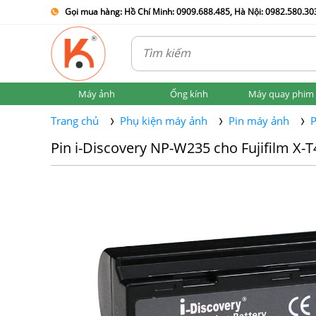
Gọi mua hàng: Hồ Chí Minh: 0909.688.485, Hà Nội: 0982.580.303
Máy ảnh
Ống kính
Máy quay phim
Trang chủ
Phụ kiện máy ảnh
Pin máy ảnh
P
Pin i-Discovery NP-W235 cho Fujifilm X-T