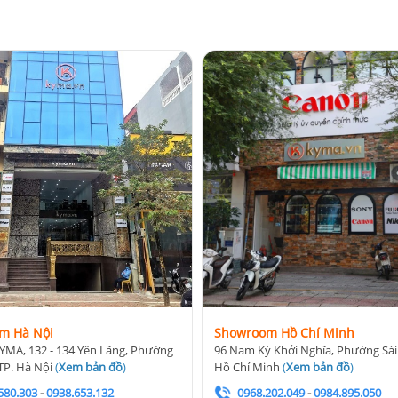
m Hà Nội
Showroom Hồ Chí Minh
YMA, 132 - 134 Yên Lãng, Phường
96 Nam Kỳ Khởi Nghĩa, Phường Sài
TP. Hà Nội
(
Xem bản đồ
)
Hồ Chí Minh
(
Xem bản đồ
)
580.303
-
0938.653.132
0968.202.049
-
0984.895.050