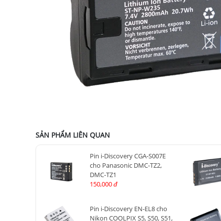
SẢN PHẨM LIÊN QUAN
Pin i-Discovery CGA-S007E
cho Panasonic DMC-TZ2,
DMC-TZ1
150,000
đ
Pin i-Discovery EN-EL8 cho
Nikon COOLPIX S5, S50, S51,