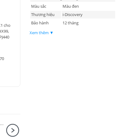
Màu sắc
Màu đen
Thương hiệu
i-Discovery
Bảo hành
12 tháng
X1 cho
HX99,
Xem thêm ▼
PJ440
570
Sony Alpha A7 Mark IV Body + Sony FE PZ 16-35mm F4 G