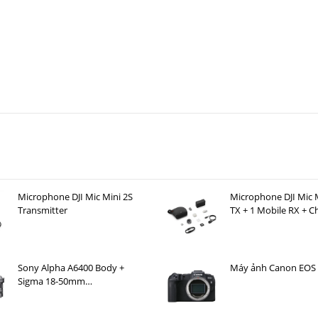
Microphone DJI Mic Mini 2S
Microphone DJI Mic M
Transmitter
TX + 1 Mobile RX + C
Case )
Sony Alpha A6400 Body +
Máy ảnh Canon EOS
Sigma 18-50mm
F2.8 DC DN for Sony