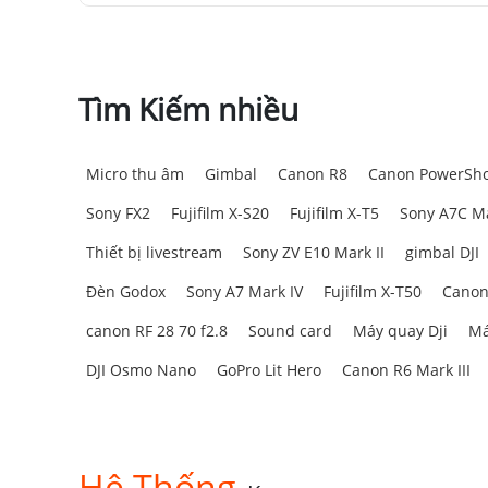
Tìm Kiếm nhiều
Micro thu âm
Gimbal
Canon R8
Canon PowerSho
Sony FX2
Fujifilm X-S20
Fujifilm X-T5
Sony A7C Ma
Thiết bị livestream
Sony ZV E10 Mark II
gimbal DJI
Đèn Godox
Sony A7 Mark IV
Fujifilm X-T50
Canon
canon RF 28 70 f2.8
Sound card
Máy quay Dji
Má
DJI Osmo Nano
GoPro Lit Hero
Canon R6 Mark III
Hệ Thống