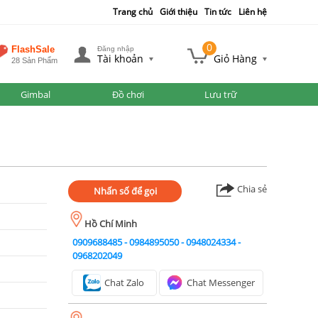
Trang chủ
Giới thiệu
Tin tức
Liên hệ
0
FlashSale
Đăng nhập
Tài khoản
Giỏ Hàng
28 Sản Phẩm
Gimbal
Đồ chơi
Lưu trữ
Chia sẻ
Nhấn số để gọi
Hồ Chí Minh
0909688485
-
0984895050
-
0948024334
-
0968202049
Chat Zalo
Chat Messenger