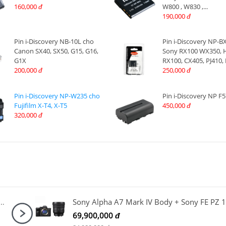
160,000
W800 , W830 ,...
đ
190,000
đ
Pin i-Discovery NB-10L cho
Pin i-Discovery NP-B
Canon SX40, SX50, G15, G16,
Sony RX100 WX350, 
G1X
RX100, CX405, PJ410, 
200,000
250,000
đ
đ
Pin i-Discovery NP-W235 cho
Pin i-Discovery NP F
Fujifilm X-T4, X-T5
450,000
đ
320,000
đ
+ Microphone Canon DM-E100 + Báng tay cầm Canon HG-100TBR
69,900,000
đ