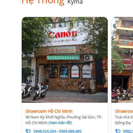
Kyma
Showroom Hồ Chí Minh
Showroo
96 Nam Kỳ Khởi Nghĩa, Phường Sài Gòn, TP.
Toà nhà K
Hồ Chí Minh
(
Xem bản đồ
)
Đống Đa, 
0948.024.334
-
0909.688.485
0982.