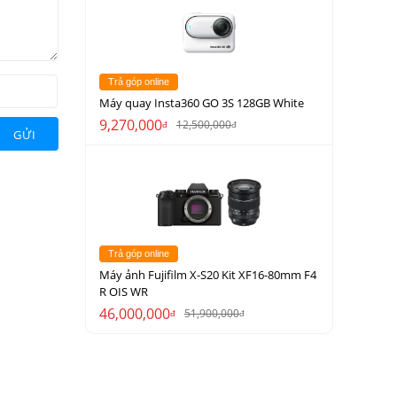
Trả góp online
Máy quay Insta360 GO 3S 128GB White
9,270,000
12,500,000
đ
đ
GỬI
Trả góp online
Máy ảnh Fujifilm X-S20 Kit XF16-80mm F4
R OIS WR
46,000,000
51,900,000
đ
đ