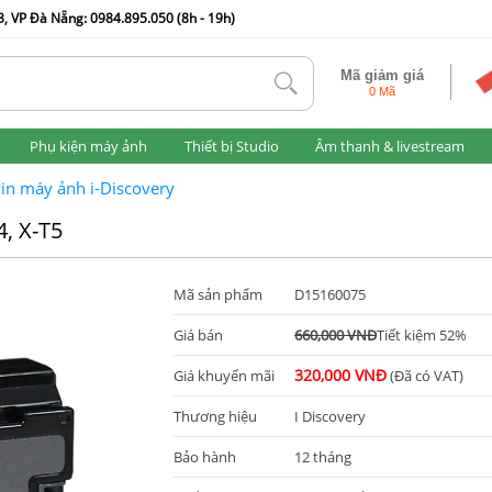
, VP Đà Nẵng: 0984.895.050 (8h - 19h)
Mã giảm giá
tlk
0 Mã
Phụ kiện máy ảnh
Thiết bị Studio
Âm thanh & livestream
in máy ảnh i-Discovery
4, X-T5
Mã sản phẩm
D15160075
Giá bán
660,000 VNĐ
Tiết kiệm 52%
320,000 VNĐ
Giá khuyến mãi
(Đã có VAT)
Thương hiệu
I Discovery
Bảo hành
12 tháng