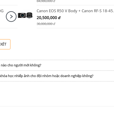
84,980,000
đ
0G
Canon EOS R50 V Bod
20,500,000
đ
30,000,000
đ
 XÉT
h nào cho người mới không?
p khóa học nhiếp ảnh cho đội nhóm hoặc doanh nghiệp không?