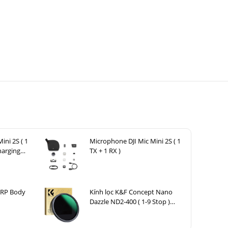
ini 2S ( 1
Microphone DJI Mic Mini 2S ( 1
harging
TX + 1 RX )
 RP Body
Kính lọc K&F Concept Nano
Dazzle ND2-400 ( 1-9 Stop )
67mm KF01.2360