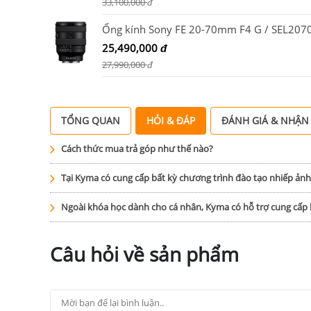
33,100,000
đ
Ống kính Sony FE 20-70mm F4 G / SEL207
25,490,000
đ
27,990,000
đ
TỔNG QUAN
HỎI & ĐÁP
ĐÁNH GIÁ & NHẬN
Cách thức mua trả góp như thế nào?
Tại Kyma có cung cấp bất kỳ chương trình đào tạo nhiếp ản
Ngoài khóa học dành cho cá nhân, Kyma có hỗ trợ cung cấ
Câu hỏi về sản phẩm