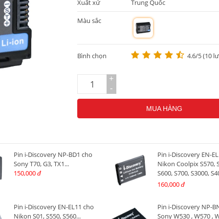
Xuất xứ
Trung Quốc
Màu sắc
m
Bình chọn
4.6/5 (10 l
+
-
MUA HÀNG
Pin i-Discovery NP-BD1 cho
Pin i-Discovery EN-E
Sony T70, G3, TX1...
Nikon Coolpix S570, 
150,000
S600, S700, S3000, S4
đ
S5100
160,000
đ
Pin i-Discovery EN-EL11 cho
Pin i-Discovery NP-
Nikon S01, S550, S560...
Sony W530 , W570 , W