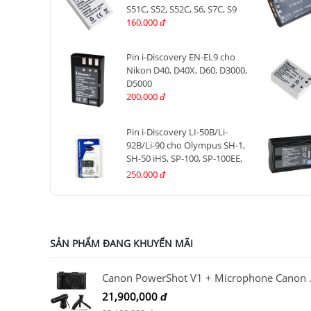
S51C, S52, S52C, S6, S7C, S9
160,000
đ
Pin i-Discovery EN-EL9 cho
Nikon D40, D40X, D60, D3000,
D5000
200,000
đ
Pin i-Discovery LI-50B/Li-
92B/Li-90 cho Olympus SH-1,
SH-50 iHS, SP-100, SP-100EE,
Tough TG-1 iHS, Tough TG-2,
250,000
đ
TG-4, TG-5, TG-6
SẢN PHẨM ĐANG KHUYẾN MÃI
Canon PowerShot V1 
21,900,000
đ