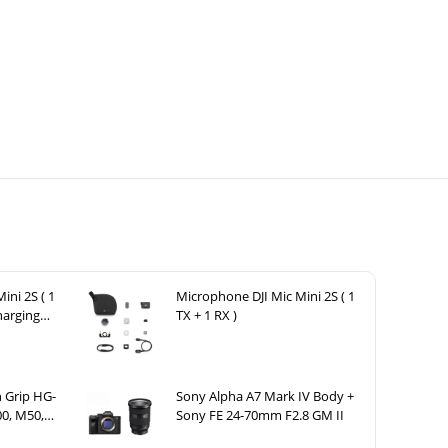
ini 2S ( 1
Microphone DJI Mic Mini 2S ( 1
harging
TX + 1 RX )
 Grip HG-
Sony Alpha A7 Mark IV Body +
0, M50,
Sony FE 24-70mm F2.8 GM II
ark II