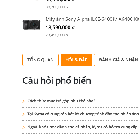
38,280,000
đ
18,590,000
đ
23,490,000
đ
TỔNG QUAN
HỎI & ĐÁP
ĐÁNH GIÁ & NHẬN
Câu hỏi phổ biến
Cách thức mua trả góp như thế nào?
Tại Kyma có cung cấp bất kỳ chương trình đào tạo nhiếp ản
Ngoài khóa học dành cho cá nhân, Kyma có hỗ trợ cung cấ