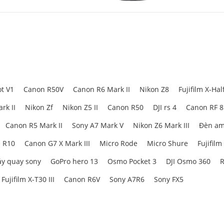
ARRI Locating Top Handle
3765
t V1
Canon R50V
Canon R6 Mark II
Nikon Z8
Fujifilm X-Hal
rk II
Nikon Zf
Nikon Z5 II
Canon R50
DJI rs 4
Canon RF 
Canon R5 Mark II
Sony A7 Mark V
Nikon Z6 Mark III
Đèn am
 R10
Canon G7 X Mark III
Micro Rode
Micro Shure
Fujifilm
y quay sony
GoPro hero 13
Osmo Pocket 3
DJI Osmo 360
R
Fujifilm X-T30 III
Canon R6V
Sony A7R6
Sony FX5