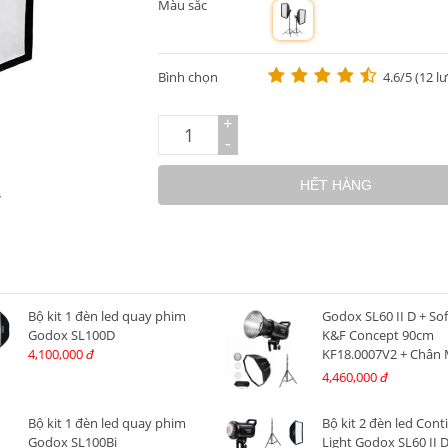
Màu sắc
m
Bình chọn
4.6/5 (12 l
+
-
HẾT HÀNG
Bộ kit 1 đèn led quay phim
Godox SL60 II D + So
Godox SL100D
K&F Concept 90cm
4,100,000
KF18.0007V2 + Chân 
đ
240A
4,460,000
đ
Bộ kit 1 đèn led quay phim
Bộ kit 2 đèn led Con
Godox SL100Bi
Light Godox SL60 II 