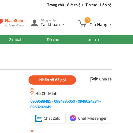
Trang chủ
Giới thiệu
Tin tức
Liên hệ
0
FlashSale
Đăng nhập
Tài khoản
Giỏ Hàng
26 Sản Phẩm
Gimbal
Đồ chơi
Lưu trữ
Chia sẻ
Nhấn số để gọi
Hồ Chí Minh
0909688485
-
0984895050
-
0948024334
-
0968202049
Chat Zalo
Chat Messenger