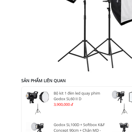
SẢN PHẨM LIÊN QUAN
Bộ kit 1 đèn led quay phim
Godox SL60 II D
3,900,000
đ
Godox SL100D + Softbox K&F
Concept 90cm + Chân MD -