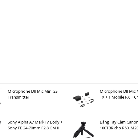
Microphone DJI Mic Mini 2S
Microphone DJI Mic M
Transmitter
TX + 1 Mobile RX + C
Case )
Sony Alpha A7 Mark IV Body +
Báng Tay Cầm Canon
Sony FE 24-70mm F2.8 GM II +
100TBR cho R50, M20
SmallRig Cage 3667B + SmallRig
G7 X Mark III, G5 X M