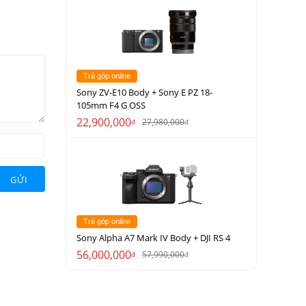
Trả góp online
Sony ZV-E10 Body + Sony E PZ 18-
105mm F4 G OSS
22,900,000
27,980,000
đ
đ
GỬI
Trả góp online
Sony Alpha A7 Mark IV Body + DJI RS 4
56,000,000
57,990,000
đ
đ