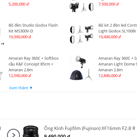
5,200,000
7,500,000
đ
đ
Bộ đèn Studio Godox Flash
Bộ kit 2 đèn led Con
Kit MS300V-D
Light Godox SL100Bi
10,390,000
10,490,000
đ
đ
Amaran Ray 360C + Softbox
Amaran Ray 360C + S
cầu K&F Concept 85cm +
Amaran Light Dome 9
Amaran 2.8m
Amaran 2.8m
12,590,000
12,890,000
đ
đ
Xem thêm ▼
8
Ống Kính
9,490,000
đ