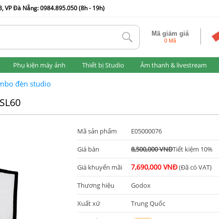
, VP Đà Nẵng: 0984.895.050 (8h - 19h)
Mã giảm giá
tlk
0 Mã
Phụ kiện máy ảnh
Thiết bị Studio
Âm thanh & livestream
mbo đèn studio
 SL60
Mã sản phẩm
E05000076
Giá bán
8,500,000 VNĐ
Tiết kiệm 10%
7,690,000 VNĐ
Giá khuyến mãi
(Đã có VAT)
Thương hiệu
Godox
Xuất xứ
Trung Quốc