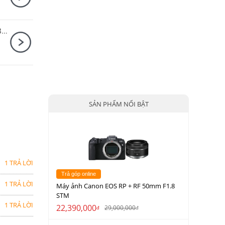
Máy ảnh Sony Alpha A7S Mark III / A7SM3 Body
SẢN PHẨM NỔI BẬT
1 TRẢ LỜI
Trả góp online
1 TRẢ LỜI
Máy ảnh Canon EOS RP + RF 50mm F1.8
STM
1 TRẢ LỜI
22,390,000
29,000,000
đ
đ