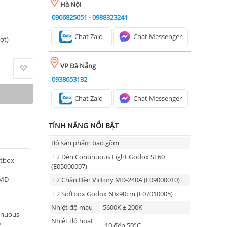
Hà Nội
0906825051
-
0988323241
Chat Zalo
Chat Messenger
ượt)
VP Đà Nẵng
0938653132
Chat Zalo
Chat Messenger
TÍNH NĂNG NỔI BẬT
Bộ sản phẩm bao gồm
+ 2 Đèn Continuous Light Godox SL60
ftbox
(E05000007)
MD -
+ 2 Chân Đèn Victory MD-240A (E09000010)
+ 2 Softbox Godox 60x90cm (E07010005)
Nhiệt độ màu
5600K ± 200K
tinuous
Nhiệt độ hoạt
D
-10 đến 50°C