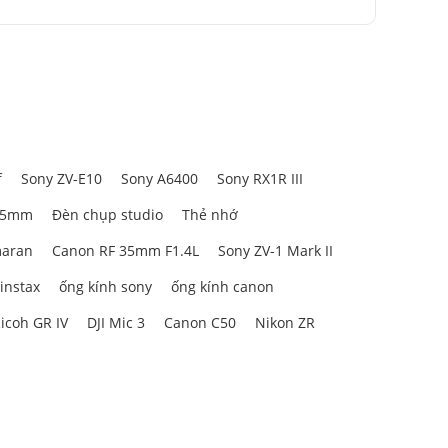
f
Sony ZV-E10
Sony A6400
Sony RX1R III
85mm
Đèn chụp studio
Thẻ nhớ
aran
Canon RF 35mm F1.4L
Sony ZV-1 Mark II
 instax
ống kính sony
ống kính canon
icoh GR IV
DJI Mic 3
Canon C50
Nikon ZR