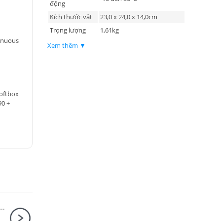
động
Kích thước vật
23,0 x 24,0 x 14,0cm
Trọng lượng
1,61kg
tinuous
Xem thêm ▼
oftbox
0 +
 Fujifilm (Fujinon) XF16mm F2.8 R WR Đen