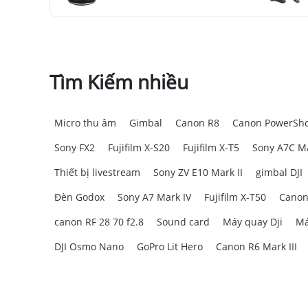
Tìm Kiếm nhiều
Micro thu âm
Gimbal
Canon R8
Canon PowerSho
Sony FX2
Fujifilm X-S20
Fujifilm X-T5
Sony A7C Ma
Thiết bị livestream
Sony ZV E10 Mark II
gimbal DJI
Đèn Godox
Sony A7 Mark IV
Fujifilm X-T50
Canon
canon RF 28 70 f2.8
Sound card
Máy quay Dji
Má
DJI Osmo Nano
GoPro Lit Hero
Canon R6 Mark III