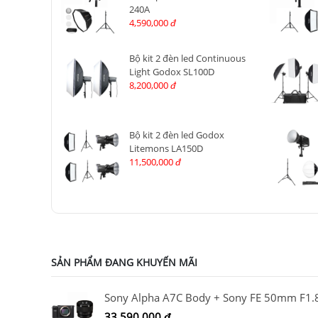
240A
4,590,000
đ
Bộ kit 2 đèn led Continuous
Light Godox SL100D
8,200,000
đ
Bộ kit 2 đèn led Godox
Litemons LA150D
11,500,000
đ
SẢN PHẨM ĐANG KHUYẾN MÃI
Sony Alpha A7C Body + Sony FE 50mm F1.
33,590,000
đ