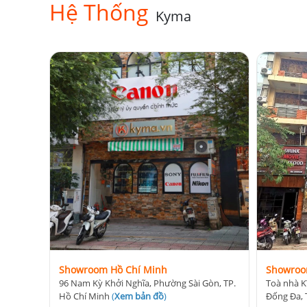
Hệ Thống
Kyma
Showroom Hồ Chí Minh
Showroo
96 Nam Kỳ Khởi Nghĩa, Phường Sài Gòn, TP.
Toà nhà K
Hồ Chí Minh
(
Xem bản đồ
)
Đống Đa, 