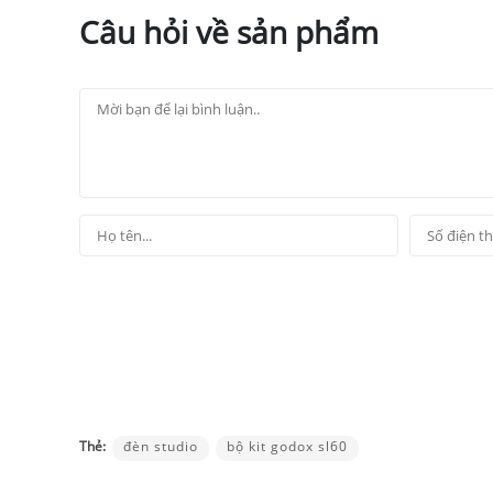
Câu hỏi về sản phẩm
Thẻ:
đèn studio
bộ kit godox sl60