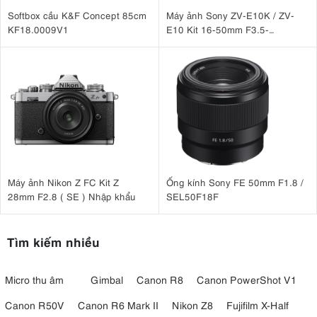
F-Log2
micrô/tai nghe 3,5 mm
năng như
và giắc cắm
giúp nâng cao
Softbox cầu K&F Concept 85cm
Máy ảnh Sony ZV-E10K / ZV-
quay video
hơn nữa khả năng
của máy ảnh, mang lại sự linh hoạt và
KF18.0009V1
E10 Kit 16-50mm F3.5-
vlogger
nhà làm phim
kiểm soát việc ghi âm. Dù bạn là một
,
hay
5.6 OSS II
người tạo nội dung
X-S20
,
cung cấp một bộ công cụ mạnh mẽ để
biến tầm nhìn của bạn thành hiện thực.
bộ xử lý
X-S20
quay video 6.2K 30P
Nhờ
mới,
có thể
4:2:2 10-bit bên
chức năng video mở rộng
trong và hỗ trợ các
khác.
Máy ảnh Nikon Z FC Kit Z
Ống kính Sony FE 50mm F1.8 /
28mm F2.8 ( SE ) Nhập khẩu
SEL50F18F
Tìm kiếm nhiều
Micro thu âm
Gimbal
Canon R8
Canon PowerShot V1
Canon R50V
Canon R6 Mark II
Nikon Z8
Fujifilm X-Half
Nhờ bộ xử lý mới, X-S20 có thể quay video 6,2K 30P 4:2:2 10-bit