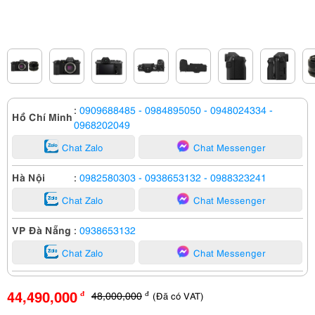
:
0909688485
- 0984895050
- 0948024334
-
Hồ Chí Minh
0968202049
Chat Zalo
Chat Messenger
Hà Nội
:
0982580303
- 0938653132
- 0988323241
Chat Zalo
Chat Messenger
VP Đà Nẵng
:
0938653132
Chat Zalo
Chat Messenger
44,490,000
48,000,000
(Đã có VAT)
đ
đ