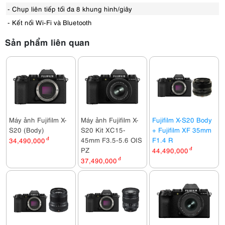
- Chụp liên tiếp tối đa 8 khung hình/giây
- Kết nối Wi-Fi và Bluetooth
Sản phẩm liên quan
Máy ảnh Fujifilm X-
Máy ảnh Fujifilm X-
Fujifilm X-S20 Body
S20 (Body)
S20 Kit XC15-
+ Fujifilm XF 35mm
45mm F3.5-5.6 OIS
F1.4 R
34,490,000
đ
PZ
44,490,000
đ
37,490,000
đ