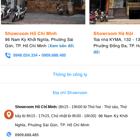
Showroom Hồ Chí Minh
Showroom Hà Nội
96 Nam Kỳ Khởi Nghĩa, Phường Sài
Toà nhà KYMA, 132 - 1
Fujifilm X-S20 với pin mới lớn hơn
Xem bản đồ
Gòn, TP. Hồ Chí Minh
(
)
Phường Đống Đa, TP. H
đồ
)
8. Fujifilm XS20: Tạo hình ảnh sáng tạo với
0948.024.334
-
0909.688.485
0982.580.303
-
0938
các chế độ mô phỏng phim
Thông tin công ty
Máy ảnh Fujifilm X-S20
19 chế độ mô phỏng phim
cung cấp
khác
Nostalgic Neg
chế độ
nhau, bao gồm cả chế độ "
". Các
này mang đến
sáng tạo
cho người dùng nhiều tùy chọn
để tăng cường vẻ đẹp cho
Địa chỉ Showroom
ảnh
chế độ
của họ với những phong cách đặc trưng. Mỗi
được thiết
phim chụp ảnh
kế để mô phỏng giao diện của các loại
truyền thống,
Showroom Hồ Chí Minh:
(8h15 - 19h00 từ
Thứ hai - Thứ sáu, Thứ
cho phép người dùng dễ dàng đạt được các hiệu ứng và không khí
khác nhau cho các đối tượng và cảnh khác nhau.
96 Nam Kỳ Khởi
bảy từ
8h15 - 17h15,
Chủ nhật từ 8
h30 - 16h30
)
Nghĩa, Phường Sài Gòn, TP. Hồ Chí Minh
9. Máy ảnh Fujifilm X-S20: Thiết kế và khả
0909.688.485
năng xử lý