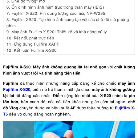
5.
Chế độ “Vlog” mới
6.
Ổn định hình ảnh năm trục trong thân máy (IBIS)
7.
Fujifilm X-S20: Pin dung lượng cao mới, NP-W235
8.
Fujifilm XS20: Tạo hình ảnh sáng tạo với các chế độ mô phỏng
phim
9.
Máy ảnh Fujifilm X-S20: Thiết kế và khả năng xử lý
10.
Кết nốі, рhát trựс tіếр
11.
Ứng dụng Fujifilm XAPP
12.
Kết luận Fujifilm X-S20
Fujifilm X-S20
Máy ảnh không gương lật
lai
nhỏ gọn
chất lượng
:
với
hình ảnh vượt trội
tính năng tiên tiến
và
Fujifilm
máy ảnh
đã thực hiện những nâng cấp đáng kể cho chiếc
Fujifilm X-S20
máy ảnh không gương
, biến nó trở thành một lựa chọn
lật lai
X-S20
pin
rất đáng cân nhắc. Điểm cộng lớn nhất của
chính là
lớn hơn
chế
, bên cạnh đó, các cải tiến khác như giắc cắm tai nghe,
độ Vlog
AF
Fujifilm X-
chuyên dụng và hiệu suất
được thừa hưởng từ
T5
đều vô cùng đáng hoan nghênh.