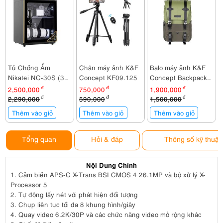
Tủ Chống Ẩm
Chân máy ảnh K&F
Balo máy ảnh K&F
Nikatei NC-30S (30
Concept KF09.125
Concept Backpack
lít)
KF13.087AV2
2,500,000
đ
750,000
đ
1,900,000
đ
2,290,000
đ
590,000
đ
1,500,000
đ
Thêm vào giỏ
Thêm vào giỏ
Thêm vào giỏ
Tổng quan
Hỏi & đáp
Thông số kỹ thuật
Nội Dung Chính
1.
Cảm biến APS-C X-Trans BSI CMOS 4 26.1MP và bộ xử lý X-
Processor 5
2.
Tự động lấy nét với phát hiện đối tượng
3.
Chụp liên tục tối đa 8 khung hình/giây
4.
Quay video 6.2K/30P và các chức năng video mở rộng khác