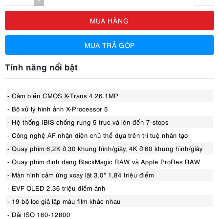
-
MUA HÀNG
MUA TRẢ GÓP
Tính năng nổi bật
- Cảm biến CMOS X-Trans 4 26.1MP
- Bộ xử lý hình ảnh X-Processor 5
- Hệ thống IBIS chống rung 5 trục và lên đến 7-stops
- Công nghệ AF nhận diện chủ thể dựa trên trí tuệ nhân tạo
- Quay phim 6,2K ở 30 khung hình/giây, 4K ở 60 khung hình/giây
- Quay phim định dạng BlackMagic RAW và Apple ProRes RAW
- Màn hình cảm ứng xoay lật 3.0" 1,84 triệu điểm
- EVF OLED 2,36 triệu điểm ảnh
- 19 bộ lọc giả lập màu film khác nhau
- Dải ISO 160-12800