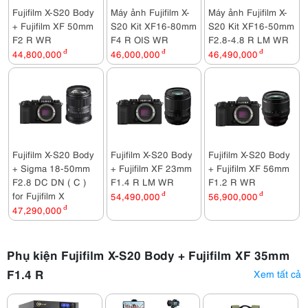
Fujifilm X-S20 Body
Máy ảnh Fujifilm X-
Máy ảnh Fujifilm X-
+ Fujifilm XF 50mm
S20 Kit XF16-80mm
S20 Kit XF16-50mm
F2 R WR
F4 R OIS WR
F2.8-4.8 R LM WR
44,800,000
đ
46,000,000
đ
46,490,000
đ
Fujifilm X-S20 Body
Fujifilm X-S20 Body
Fujifilm X-S20 Body
+ Sigma 18-50mm
+ Fujifilm XF 23mm
+ Fujifilm XF 56mm
F2.8 DC DN ( C )
F1.4 R LM WR
F1.2 R WR
for Fujifilm X
54,490,000
đ
56,900,000
đ
47,290,000
đ
Phụ kiện Fujifilm X-S20 Body + Fujifilm XF 35mm
F1.4 R
Xem tất cả