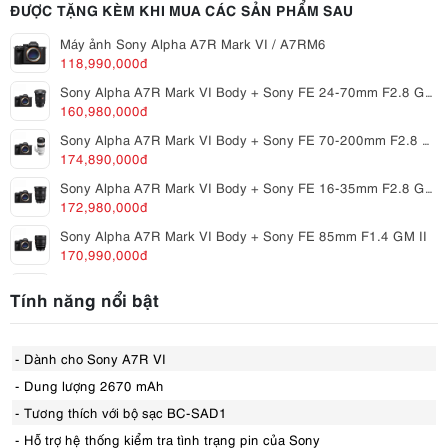
ĐƯỢC TẶNG KÈM KHI MUA CÁC SẢN PHẨM SAU
Máy ảnh Sony Alpha A7R Mark VI / A7RM6
118,990,000đ
Sony Alpha A7R Mark VI Body + Sony FE 24-70mm F2.8 GM II
160,980,000đ
Sony Alpha A7R Mark VI Body + Sony FE 70-200mm F2.8 GM OSS II
174,890,000đ
Sony Alpha A7R Mark VI Body + Sony FE 16-35mm F2.8 GM II
172,980,000đ
Sony Alpha A7R Mark VI Body + Sony FE 85mm F1.4 GM II
170,990,000đ
Sony Alpha A7R Mark VI Body + Sony FE 50mm F1.4 GM
Tính năng nổi bật
152,780,000đ
Sony Alpha A7R Mark VI Body + Sony FE 85mm F1.8
130,990,000đ
- Dành cho Sony A7R VI
Sony Alpha A7R Mark VI Body + Sony FE PZ 16-35mm F4 G
- Dung lượng 2670 mAh
150,380,000đ
- Tương thích với bộ sạc BC-SAD1
Sony Alpha A7R Mark VI Body + Sony FE 90mm F2.8 Macro G OSS
- Hỗ trợ hệ thống kiểm tra tình trạng pin của Sony
145,480,000đ