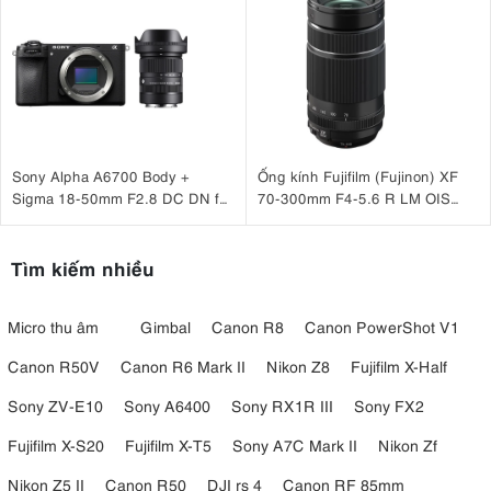
Sony Alpha A6700 Body +
Ống kính Fujifilm (Fujinon) XF
Sigma 18-50mm F2.8 DC DN for
70-300mm F4-5.6 R LM OIS
Sony
WR
Tìm kiếm nhiều
Micro thu âm
Gimbal
Canon R8
Canon PowerShot V1
Canon R50V
Canon R6 Mark II
Nikon Z8
Fujifilm X-Half
Sony ZV-E10
Sony A6400
Sony RX1R III
Sony FX2
Fujifilm X-S20
Fujifilm X-T5
Sony A7C Mark II
Nikon Zf
Nikon Z5 II
Canon R50
DJI rs 4
Canon RF 85mm