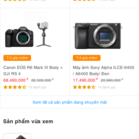
Trả góp online
Trả góp online
Canon EOS R6 Mark III Body +
Máy ảnh Sony Alpha ILCE-6400
DJI RS 4
/ A6400 Body/ Đen
68,490,000
đ
17,490,000
đ
82,500,000
đ
20,990,000
đ
18 đánh giá
14 đánh giá
Xem tất cả sản phẩm đang khuyến mãi
Sản phẩm vừa xem