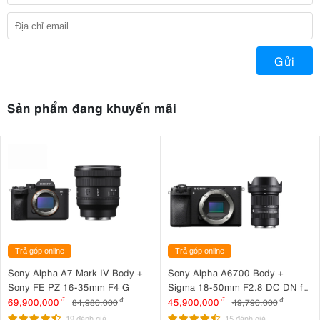
Gửi
Sản phẩm đang khuyến mãi
Trả góp online
Trả góp online
Sony Alpha A7 Mark IV Body +
Sony Alpha A6700 Body +
Sony FE PZ 16-35mm F4 G
Sigma 18-50mm F2.8 DC DN for
Sony
69,900,000
đ
45,900,000
đ
84,980,000
đ
49,790,000
đ
19 đánh giá
15 đánh giá