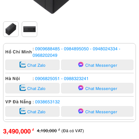
:
0909688485
- 0984895050
- 0948024334
-
Hồ Chí Minh
0968202049
Chat Zalo
Chat Messenger
Hà Nội
:
0906825051
- 0988323241
Chat Zalo
Chat Messenger
VP Đà Nẵng
:
0938653132
Chat Zalo
Chat Messenger
3,490,000
4,190,000
(Đã có VAT)
đ
đ