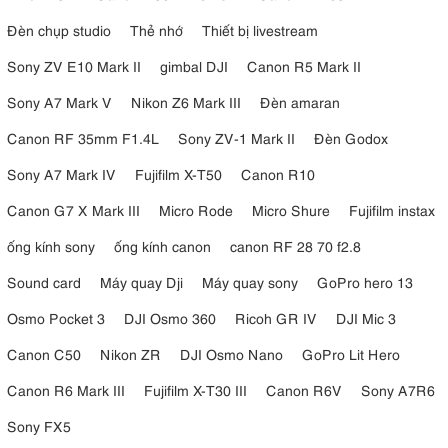
Đèn chụp studio
Thẻ nhớ
Thiết bị livestream
Sony ZV E10 Mark II
gimbal DJI
Canon R5 Mark II
Sony A7 Mark V
Nikon Z6 Mark III
Đèn amaran
Canon RF 35mm F1.4L
Sony ZV-1 Mark II
Đèn Godox
Sony A7 Mark IV
Fujifilm X-T50
Canon R10
Canon G7 X Mark III
Micro Rode
Micro Shure
Fujifilm instax
ống kính sony
ống kính canon
canon RF 28 70 f2.8
Sound card
Máy quay Dji
Máy quay sony
GoPro hero 13
Osmo Pocket 3
DJI Osmo 360
Ricoh GR IV
DJI Mic 3
Canon C50
Nikon ZR
DJI Osmo Nano
GoPro Lit Hero
Canon R6 Mark III
Fujifilm X-T30 III
Canon R6V
Sony A7R6
Sony FX5