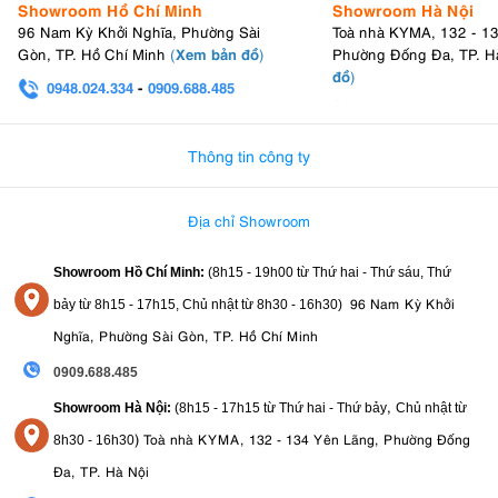
Showroom Hồ Chí Minh
Showroom Hà Nội
96 Nam Kỳ Khởi Nghĩa, Phường Sài
Toà nhà KYMA, 132 - 1
Xem bản đồ
Gòn, TP. Hồ Chí Minh
(
)
Phường Đống Đa, TP. H
đồ
)
0948.024.334
-
0909.688.485
0982.580.303
-
0938
Thông tin công ty
Địa chỉ Showroom
Showroom Hồ Chí Minh:
(8h15 - 19h00 từ
Thứ hai - Thứ sáu, Thứ
96 Nam Kỳ Khởi
bảy từ
8h15 - 17h15,
Chủ nhật từ 8
h30 - 16h30
)
Nghĩa, Phường Sài Gòn, TP. Hồ Chí Minh
0909.688.485
,
Showroom Hà Nội:
(8h15 - 17h15 từ Thứ hai - Thứ bảy
Chủ nhật từ
)
Toà nhà KYMA, 132 - 134 Yên Lãng, Phường Đống
8
h30 - 16h30
Đa, TP. Hà Nội