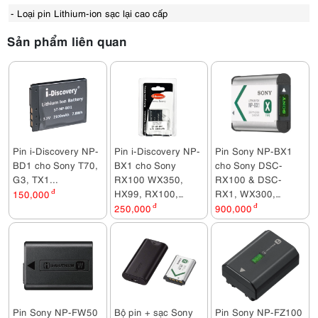
- Loại pin Lithium-ion sạc lại cao cấp
Sony Alpha A7R Mark VI Body + Sony FE 50mm F2.5 G
134,480,000đ
Sản phẩm liên quan
Sony Alpha A7R Mark VI Body + Sony FE 50mm F1.2 GM
169,080,000đ
Sony Alpha A7R Mark VI Body + Sony FE 24mm F1.4 GM
156,280,000đ
Sony Alpha A7R Mark VI Body + Sony FE 35mm F1.4 GM
156,280,000đ
Pin i-Discovery NP-
Pin i-Discovery NP-
Pin Sony NP-BX1
Máy quay Sony FX5 B
BD1 cho Sony T70,
BX1 cho Sony
cho Sony DSC-
140,990,000đ
G3, TX1...
RX100 WX350,
RX100 & DSC-
Máy quay Sony FX5
HX99, RX100,
RX1, WX300,
150,000
đ
155,990,000đ
CX405, PJ410,
HX300..
250,000
đ
900,000
đ
PJ440
Pin Sony NP-FW50
Bộ pin + sạc Sony
Pin Sony NP-FZ100