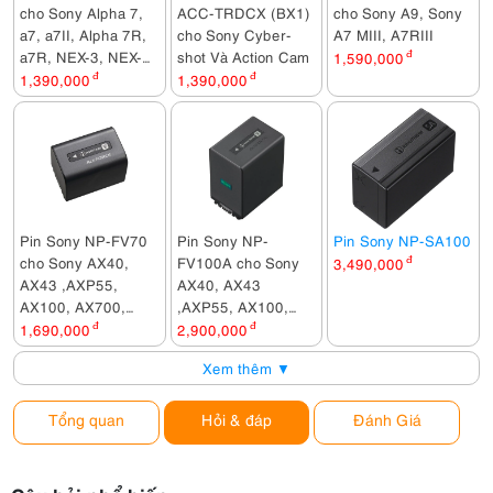
cho Sony Alpha 7,
ACC-TRDCX (BX1)
cho Sony A9, Sony
a7, a7II, Alpha 7R,
cho Sony Cyber-
A7 MIII, A7RIII
a7R, NEX‐3, NEX‐
shot Và Action Cam
1,590,000
đ
3N, Cyber‐shot
1,390,000
đ
1,390,000
đ
DSC‐RX10, RX10 II
Pin Sony NP-FV70
Pin Sony NP-
Pin Sony NP-SA100
cho Sony AX40,
FV100A cho Sony
3,490,000
đ
AX43 ,AXP55,
AX40, AX43
AX100, AX700,
,AXP55, AX100,
Z90, X70
AX700, Z90, X70
1,690,000
đ
2,900,000
đ
Xem thêm ▼
Tổng quan
Hỏi & đáp
Đánh Giá