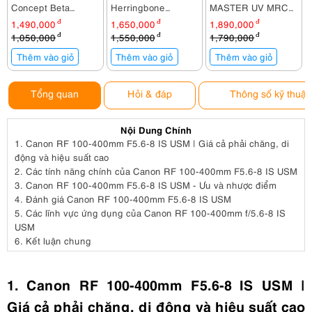
Concept Beta
Herringbone
MASTER UV MRC
KF13.140
Timecode Small
Nano 67mm
1,490,000
đ
1,650,000
đ
1,890,000
đ
Charcoal
1,050,000
đ
1,550,000
đ
1,790,000
đ
Thêm vào giỏ
Thêm vào giỏ
Thêm vào giỏ
Tổng quan
Hỏi & đáp
Thông số kỹ thuật
Nội Dung Chính
1.
Canon RF 100-400mm F5.6-8 IS USM | Giá cả phải chăng, di
động và hiệu suất cao
2.
Các tính năng chính của Canon RF 100-400mm F5.6-8 IS USM
3.
Canon RF 100-400mm F5.6-8 IS USM - Ưu và nhược điểm
4.
Đánh giá Canon RF 100-400mm F5.6-8 IS USM
5.
Các lĩnh vực ứng dụng của Canon RF 100-400mm f/5.6-8 IS
USM
6.
Kết luận chung
1. Canon RF 100-400mm F5.6-8 IS USM |
Giá cả phải chăng, di động và hiệu suất cao