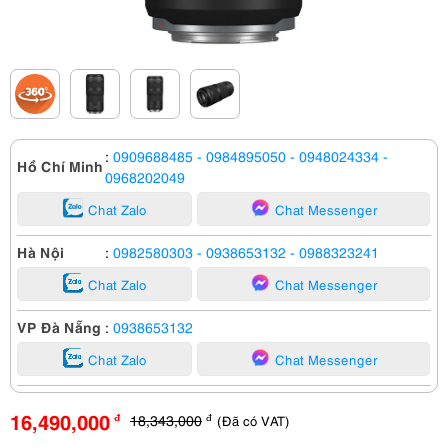
:
0909688485
- 0984895050
- 0948024334
-
Hồ Chí Minh
0968202049
Chat Zalo
Chat Messenger
Hà Nội
:
0982580303
- 0938653132
- 0988323241
Chat Zalo
Chat Messenger
VP Đà Nẵng
:
0938653132
Chat Zalo
Chat Messenger
16,490,000
18,343,000
(Đã có VAT)
đ
đ