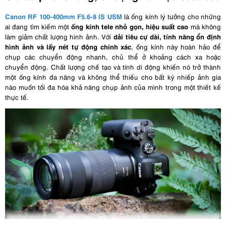
Canon RF 100-400mm F5.6-8 IS USM
là ống kính lý tưởng cho những
ống kính tele nhỏ gọn, hiệu suất cao
ai đang tìm kiếm một
mà không
dải tiêu cự dài, tính năng ổn định
làm giảm chất lượng hình ảnh. Với
hình ảnh và lấy nét tự động chính xác
, ống kính này hoàn hảo để
chụp các chuyển động nhanh, chủ thể ở khoảng cách xa hoặc
chuyển động. Chất lượng chế tạo và tính di động khiến nó trở thành
một ống kính đa năng và không thể thiếu cho bất kỳ nhiếp ảnh gia
nào muốn tối đa hóa khả năng chụp ảnh của mình trong một thiết kế
thực tế.