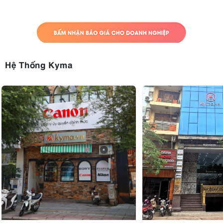
bằng tốt trên bất kỳ máy ảnh nào, ngay cả khi mở rộng hết cỡ. Với
kích thước nhỏ gọn, nó cũng có thể dễ dàng bỏ vào túi đựng đồ nghề
để bạn có thể mang theo trong những chuyến phiêu lưu.
Hệ Thống Kyma
4.7 Tương thích với các bộ mở rộng Canon RF1.4x và
RF2x
Bộ mở rộng RF của Canon kết nối liền mạch với chức năng đo sáng