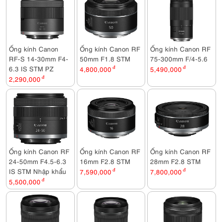
Ống kính Canon
Ống kính Canon RF
Ống kính Canon RF
RF-S 14-30mm F4-
50mm F1.8 STM
75-300mm F/4-5.6
6.3 IS STM PZ
4,800,000
đ
5,490,000
đ
2,290,000
đ
Ống kính Canon RF
Ống kính Canon RF
Ống kính Canon RF
24-50mm F4.5-6.3
16mm F2.8 STM
28mm F2.8 STM
IS STM Nhập khẩu
7,590,000
đ
7,800,000
đ
5,500,000
đ