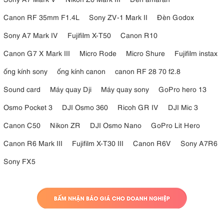
Canon RF 35mm F1.4L
Sony ZV-1 Mark II
Đèn Godox
Sony A7 Mark IV
Fujifilm X-T50
Canon R10
Canon G7 X Mark III
Micro Rode
Micro Shure
Fujifilm instax
ống kính sony
ống kính canon
canon RF 28 70 f2.8
Sound card
Máy quay Dji
Máy quay sony
GoPro hero 13
Osmo Pocket 3
DJI Osmo 360
Ricoh GR IV
DJI Mic 3
Canon C50
Nikon ZR
DJI Osmo Nano
GoPro Lit Hero
Canon R6 Mark III
Fujifilm X-T30 III
Canon R6V
Sony A7R6
Sony FX5