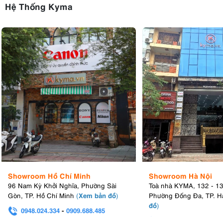
Hệ Thống Kyma
Showroom Hồ Chí Minh
Showroom Hà Nội
96 Nam Kỳ Khởi Nghĩa, Phường Sài
Toà nhà KYMA, 132 - 1
Xem bản đồ
Gòn, TP. Hồ Chí Minh
(
)
Phường Đống Đa, TP. H
đồ
)
0948.024.334
-
0909.688.485
0982.580.303
-
0938