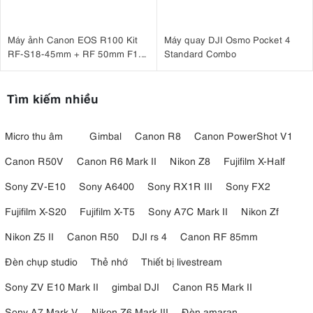
Máy ảnh Canon EOS R100 Kit
Máy quay DJI Osmo Pocket 4
RF-S18-45mm + RF 50mm F1.8
Standard Combo
STM
Tìm kiếm nhiều
Micro thu âm
Gimbal
Canon R8
Canon PowerShot V1
Canon R50V
Canon R6 Mark II
Nikon Z8
Fujifilm X-Half
Sony ZV-E10
Sony A6400
Sony RX1R III
Sony FX2
Fujifilm X-S20
Fujifilm X-T5
Sony A7C Mark II
Nikon Zf
Nikon Z5 II
Canon R50
DJI rs 4
Canon RF 85mm
Đèn chụp studio
Thẻ nhớ
Thiết bị livestream
Sony ZV E10 Mark II
gimbal DJI
Canon R5 Mark II
Sony A7 Mark V
Nikon Z6 Mark III
Đèn amaran