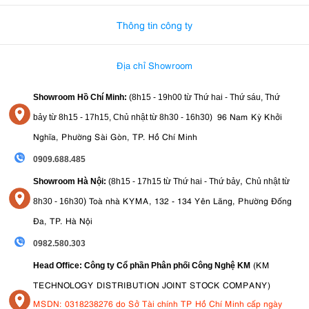
Thông tin công ty
Địa chỉ Showroom
Showroom Hồ Chí Minh:
(8h15 - 19h00 từ
Thứ hai - Thứ sáu, Thứ
96 Nam Kỳ Khởi
bảy từ
8h15 - 17h15,
Chủ nhật từ 8
h30 - 16h30
)
Nghĩa, Phường Sài Gòn, TP. Hồ Chí Minh
0909.688.485
,
Showroom Hà Nội:
(8h15 - 17h15 từ Thứ hai - Thứ bảy
Chủ nhật từ
)
Toà nhà KYMA, 132 - 134 Yên Lãng, Phường Đống
8
h30 - 16h30
Đa, TP. Hà Nội
0982.580.303
(KM
Head Office: Công ty Cổ phần Phân phối Công Nghệ KM
TECHNOLOGY DISTRIBUTION JOINT STOCK COMPANY)
MSDN: 0318238276 do Sở Tài chính TP Hồ Chí Minh cấp ngày