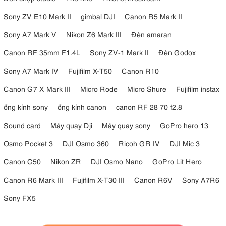
Sony ZV E10 Mark II
gimbal DJI
Canon R5 Mark II
Sony A7 Mark V
Nikon Z6 Mark III
Đèn amaran
Canon RF 35mm F1.4L
Sony ZV-1 Mark II
Đèn Godox
Sony A7 Mark IV
Fujifilm X-T50
Canon R10
Canon G7 X Mark III
Micro Rode
Micro Shure
Fujifilm instax
ống kính sony
ống kính canon
canon RF 28 70 f2.8
Sound card
Máy quay Dji
Máy quay sony
GoPro hero 13
Osmo Pocket 3
DJI Osmo 360
Ricoh GR IV
DJI Mic 3
Canon C50
Nikon ZR
DJI Osmo Nano
GoPro Lit Hero
Canon R6 Mark III
Fujifilm X-T30 III
Canon R6V
Sony A7R6
Sony FX5