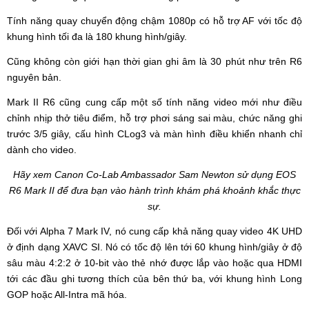
Tính năng quay chuyển động chậm 1080p có hỗ trợ AF với tốc độ
khung hình tối đa là 180 khung hình/giây.
Cũng không còn giới hạn thời gian ghi âm là 30 phút như trên R6
nguyên bản.
Mark II R6 cũng cung cấp một số tính năng video mới như điều
chỉnh nhịp thở tiêu điểm, hỗ trợ phơi sáng sai màu, chức năng ghi
trước 3/5 giây, cấu hình CLog3 và màn hình điều khiển nhanh chỉ
dành cho video.
Hãy xem Canon Co-Lab Ambassador Sam Newton sử dụng EOS
R6 Mark II để đưa bạn vào hành trình khám phá khoảnh khắc thực
sự.
Đối với Alpha 7 Mark IV, nó cung cấp khả năng quay video 4K UHD
ở định dạng XAVC SI. Nó có tốc độ lên tới 60 khung hình/giây ở độ
sâu màu 4:2:2 ở 10-bit vào thẻ nhớ được lắp vào hoặc qua HDMI
tới các đầu ghi tương thích của bên thứ ba, với khung hình Long
GOP hoặc All-Intra mã hóa.