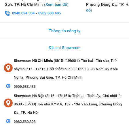
Xem bản đồ
Gòn, TP. Hồ Chí Minh
(
)
Phường Đống Đa, TP. H
đồ
)
0948.024.334
-
0909.688.485
0982.580.303
-
0938
Thông tin công ty
Địa chỉ Showroom
Showroom Hồ Chí Minh:
(8h15 - 19h00 từ
Thứ hai - Thứ sáu, Thứ
96 Nam Kỳ Khởi
bảy từ
8h15 - 17h15,
Chủ nhật từ 8
h30 - 16h30
)
Nghĩa, Phường Sài Gòn, TP. Hồ Chí Minh
0909.688.485
,
Showroom Hà Nội:
(8h15 - 17h15 từ Thứ hai - Thứ bảy
Chủ nhật từ
)
Toà nhà KYMA, 132 - 134 Yên Lãng, Phường Đống
8
h30 - 16h30
Đa, TP. Hà Nội
0982.580.303