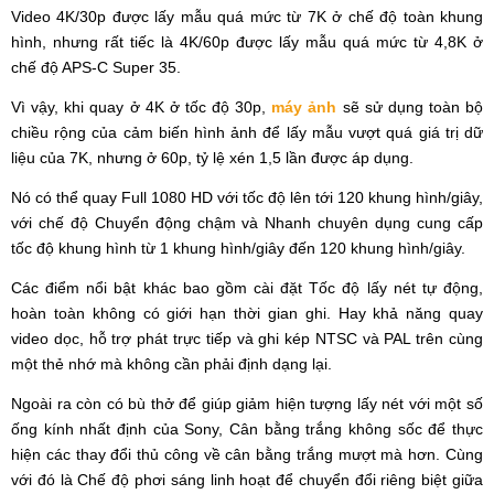
Video 4K/30p được lấy mẫu quá mức từ 7K ở chế độ toàn khung
hình, nhưng rất tiếc là 4K/60p được lấy mẫu quá mức từ 4,8K ở
chế độ APS-C Super 35.
Vì vậy, khi quay ở 4K ở tốc độ 30p,
máy ảnh
sẽ sử dụng toàn bộ
chiều rộng của cảm biến hình ảnh để lấy mẫu vượt quá giá trị dữ
liệu của 7K, nhưng ở 60p, tỷ lệ xén 1,5 lần được áp dụng.
Nó có thể quay Full 1080 HD với tốc độ lên tới 120 khung hình/giây,
với chế độ Chuyển động chậm và Nhanh chuyên dụng cung cấp
tốc độ khung hình từ 1 khung hình/giây đến 120 khung hình/giây.
Các điểm nổi bật khác bao gồm cài đặt Tốc độ lấy nét tự động,
hoàn toàn không có giới hạn thời gian ghi. Hay khả năng quay
video dọc, hỗ trợ phát trực tiếp và ghi kép NTSC và PAL trên cùng
một thẻ nhớ mà không cần phải định dạng lại.
Ngoài ra còn có bù thở để giúp giảm hiện tượng lấy nét với một số
ống kính nhất định của Sony, Cân bằng trắng không sốc để thực
hiện các thay đổi thủ công về cân bằng trắng mượt mà hơn. Cùng
với đó là Chế độ phơi sáng linh hoạt để chuyển đổi riêng biệt giữa