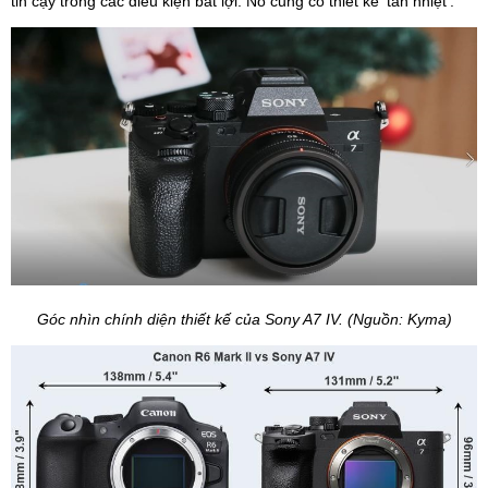
tin cậy trong các điều kiện bất lợi. Nó cũng có thiết kế 'tản nhiệt'.
Góc nhìn chính diện thiết kế của Sony A7 IV. (Nguồn: Kyma)