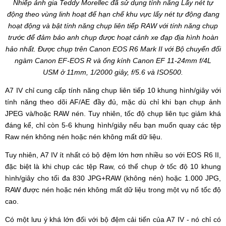
Nhiếp ảnh gia Teddy Morellec đã sử dụng tính năng Lấy nét tự
động theo vùng linh hoạt để hạn chế khu vực lấy nét tự động đang
hoạt động và bật tính năng chụp liên tiếp RAW với tính năng chụp
trước để đảm bảo anh chụp được hoạt cảnh xe đạp địa hình hoàn
hảo nhất. Được chụp trên Canon EOS R6 Mark II với Bộ chuyển đổi
ngàm Canon EF-EOS R và ống kính Canon EF 11-24mm f/4L
USM ở 11mm, 1/2000 giây, f/5.6 và ISO500.
A7 IV chỉ cung cấp tính năng chụp liên tiếp 10 khung hình/giây với
tính năng theo dõi AF/AE đầy đủ, mặc dù chỉ khi bạn chụp ảnh
JPEG và/hoặc RAW nén. Tuy nhiên, tốc độ chụp liên tục giảm khá
đáng kể, chỉ còn 5-6 khung hình/giây nếu bạn muốn quay các tệp
Raw nén không nén hoặc nén không mất dữ liệu.
Tuy nhiên, A7 IV ít nhất có bộ đệm lớn hơn nhiều so với EOS R6 II,
đặc biệt là khi chụp các tệp Raw, có thể chụp ở tốc độ 10 khung
hình/giây cho tối đa 830 JPG+RAW (không nén) hoặc 1.000 JPG,
RAW được nén hoặc nén không mất dữ liệu trong một vụ nổ tốc độ
cao.
Có một lưu ý khá lớn đối với bộ đệm cải tiến của A7 IV - nó chỉ có