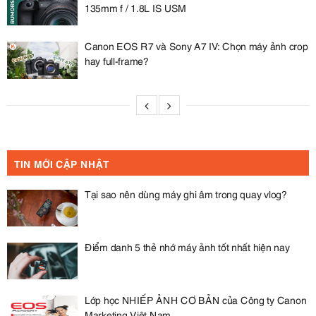
135mm f / 1.8L IS USM
Canon EOS R7 và Sony A7 IV: Chọn máy ảnh crop
hay full-frame?
TIN MỚI CẬP NHẬT
Tại sao nên dùng máy ghi âm trong quay vlog?
Điểm danh 5 thẻ nhớ máy ảnh tốt nhất hiện nay
Lớp học NHIẾP ẢNH CƠ BẢN của Công ty Canon
Marketing Việt Nam