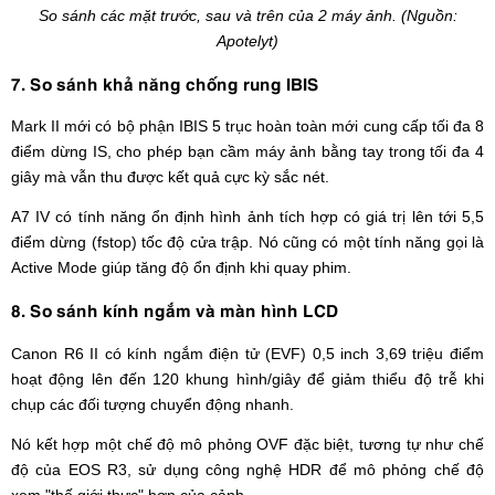
So sánh các mặt trước, sau và trên của 2 máy ảnh. (Nguồn:
Apotelyt)
7. So sánh khả năng chống rung IBIS
Mark II mới có bộ phận IBIS 5 trục hoàn toàn mới cung cấp tối đa 8
điểm dừng IS, cho phép bạn cầm máy ảnh bằng tay trong tối đa 4
giây mà vẫn thu được kết quả cực kỳ sắc nét.
A7 IV có tính năng ổn định hình ảnh tích hợp có giá trị lên tới 5,5
điểm dừng (fstop) tốc độ cửa trập. Nó cũng có một tính năng gọi là
Active Mode giúp tăng độ ổn định khi quay phim.
8. So sánh kính ngắm và màn hình LCD
Canon R6 II có kính ngắm điện tử (EVF) 0,5 inch 3,69 triệu điểm
hoạt động lên đến 120 khung hình/giây để giảm thiểu độ trễ khi
chụp các đối tượng chuyển động nhanh.
Nó kết hợp một chế độ mô phỏng OVF đặc biệt, tương tự như chế
độ của EOS R3, sử dụng công nghệ HDR để mô phỏng chế độ
xem "thế giới thực" hơn của cảnh.