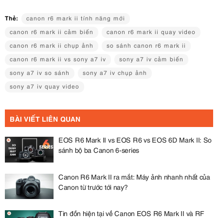
Thẻ:
canon r6 mark ii tính năng mới
canon r6 mark ii cảm biến
canon r6 mark ii quay video
canon r6 mark ii chụp ảnh
so sánh canon r6 mark ii
canon r6 mark ii vs sony a7 iv
sony a7 iv cảm biến
sony a7 iv so sánh
sony a7 iv chụp ảnh
sony a7 iv quay video
BÀI VIẾT LIÊN QUAN
EOS R6 Mark II vs EOS R6 vs EOS 6D Mark II: So
sánh bộ ba Canon 6-series
Canon R6 Mark II ra mắt: Máy ảnh nhanh nhất của
Canon từ trước tới nay?
Tin đồn hiện tại về Canon EOS R6 Mark II và RF