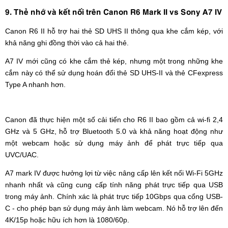
9. Thẻ nhớ và kết nối trên Canon R6 Mark II vs Sony A7 IV
Canon R6 II hỗ trợ hai thẻ SD UHS II thông qua khe cắm kép, với
khả năng ghi đồng thời vào cả hai thẻ.
A7 IV mới cũng có khe cắm thẻ kép, nhưng một trong những khe
cắm này có thể sử dụng hoán đổi thẻ SD UHS-II và thẻ CFexpress
Type A nhanh hơn.
Canon đã thực hiện một số cải tiến cho R6 II bao gồm cả wi-fi 2,4
GHz và 5 GHz, hỗ trợ Bluetooth 5.0 và khả năng hoạt động như
một webcam hoặc sử dụng máy ảnh để phát trực tiếp qua
UVC/UAC.
A7 mark IV được hưởng lợi từ việc nâng cấp lên kết nối Wi-Fi 5GHz
nhanh nhất và cũng cung cấp tính năng phát trực tiếp qua USB
trong máy ảnh. Chính xác là phát trực tiếp 10Gbps qua cổng USB-
C - cho phép bạn sử dụng máy ảnh làm webcam. Nó hỗ trợ lên đến
4K/15p hoặc hữu ích hơn là 1080/60p.