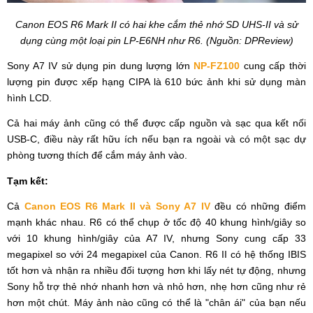
Canon EOS R6 Mark II có hai khe cắm thẻ nhớ SD UHS-II và sử
dụng cùng một loại pin LP-E6NH như R6. (Nguồn: DPReview)
Sony A7 IV sử dụng pin dung lượng lớn
NP-FZ100
cung cấp thời
lượng pin được xếp hạng CIPA là 610 bức ảnh khi sử dụng màn
hình LCD.
Cả hai máy ảnh cũng có thể được cấp nguồn và sạc qua kết nối
USB-C, điều này rất hữu ích nếu bạn ra ngoài và có một sạc dự
phòng tương thích để cắm máy ảnh vào.
Tạm kết:
Cả
Canon EOS R6 Mark II và Sony A7 IV
đều có những điểm
mạnh khác nhau. R6 có thể chụp ở tốc độ 40 khung hình/giây so
với 10 khung hình/giây của A7 IV, nhưng Sony cung cấp 33
megapixel so với 24 megapixel của Canon. R6 II có hệ thống IBIS
tốt hơn và nhận ra nhiều đối tượng hơn khi lấy nét tự động, nhưng
Sony hỗ trợ thẻ nhớ nhanh hơn và nhỏ hơn, nhẹ hơn cũng như rẻ
hơn một chút. Máy ảnh nào cũng có thể là "chân ái" của bạn nếu