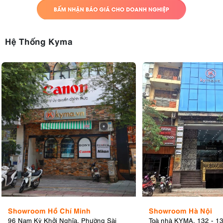
Hệ Thống Kyma
Showroom Hồ Chí Minh
Showroom Hà Nội
96 Nam Kỳ Khởi Nghĩa, Phường Sài
Toà nhà KYMA, 132 - 1