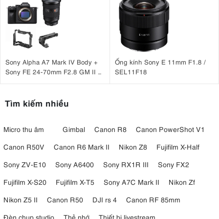
Sony Alpha A7 Mark IV Body +
Ống kính Sony E 11mm F1.8 /
Sony FE 24-70mm F2.8 GM II +
SEL11F18
SmallRig Cage 3667B +
SmallRig ARRI Locating Top
Handle 3765
Tìm kiếm nhiều
Micro thu âm
Gimbal
Canon R8
Canon PowerShot V1
Canon R50V
Canon R6 Mark II
Nikon Z8
Fujifilm X-Half
Sony ZV-E10
Sony A6400
Sony RX1R III
Sony FX2
Fujifilm X-S20
Fujifilm X-T5
Sony A7C Mark II
Nikon Zf
Nikon Z5 II
Canon R50
DJI rs 4
Canon RF 85mm
Đèn chụp studio
Thẻ nhớ
Thiết bị livestream