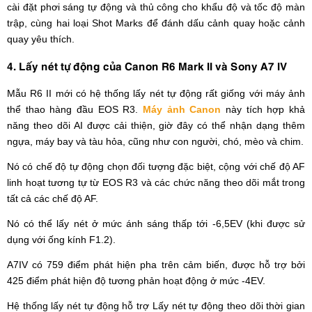
cài đặt phơi sáng tự động và thủ công cho khẩu độ và tốc độ màn
trập, cùng hai loại Shot Marks để đánh dấu cảnh quay hoặc cảnh
quay yêu thích.
4. Lấy nét tự động của Canon R6 Mark II và Sony A7 IV
Mẫu R6 II mới có hệ thống lấy nét tự động rất giống với máy ảnh
thể thao hàng đầu EOS R3.
Máy ảnh Canon
này tích hợp khả
năng theo dõi AI được cải thiện, giờ đây có thể nhận dạng thêm
ngựa, máy bay và tàu hỏa, cũng như con người, chó, mèo và chim.
Nó có chế độ tự động chọn đối tượng đặc biệt, cộng với chế độ AF
linh hoạt tương tự từ EOS R3 và các chức năng theo dõi mắt trong
tất cả các chế độ AF.
Nó có thể lấy nét ở mức ánh sáng thấp tới -6,5EV (khi được sử
dụng với ống kính F1.2).
A7IV có 759 điểm phát hiện pha trên cảm biến, được hỗ trợ bởi
425 điểm phát hiện độ tương phản hoạt động ở mức -4EV.
Hệ thống lấy nét tự động hỗ trợ Lấy nét tự động theo dõi thời gian