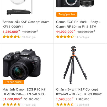
Trả góp online
Softbox cầu K&F Concept 85cm
Canon EOS R6 Mark II Body +
KF18.0009V1
Canon RF 50mm F1.8 STM
1,250,000
đ
44,900,000
đ
1,590,000
đ
52,000,000
đ
19 đánh giá
11 đánh giá
Trả góp online
Máy ảnh Canon EOS R10 Kit
Chân máy ảnh K&F Concept
RF-S18-150mm F3.5-6.3 IS
K254A3 + BH-28L KF09.089V1
STM
31,000,000
đ
1,590,000
đ
36,380,000
đ
1,990,000
đ
17 đánh giá
12 đánh giá