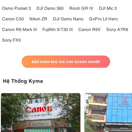
Osmo Pocket 3
DJI Osmo 360
Ricoh GR IV
DJI Mic 3
Canon C50
Nikon ZR
DJI Osmo Nano
GoPro Lit Hero
Canon R6 Mark III
Fujifilm X-T30 III
Canon R6V
Sony A7R6
Sony FX5
Hệ Thống Kyma