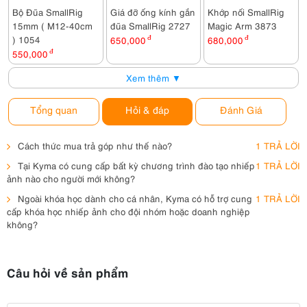
Bộ Đũa SmallRig
Giá đỡ ống kính gắn
Khớp nối SmallRig
15mm ( M12-40cm
đũa SmallRig 2727
Magic Arm 3873
) 1054
650,000
đ
680,000
đ
550,000
đ
Xem thêm ▼
Tổng quan
Hỏi & đáp
Đánh Giá
Cách thức mua trả góp như thế nào?
1 TRẢ LỜI
Tại Kyma có cung cấp bất kỳ chương trình đào tạo nhiếp
1 TRẢ LỜI
ảnh nào cho người mới không?
Ngoài khóa học dành cho cá nhân, Kyma có hỗ trợ cung
1 TRẢ LỜI
cấp khóa học nhiếp ảnh cho đội nhóm hoặc doanh nghiệp
không?
Câu hỏi về sản phẩm