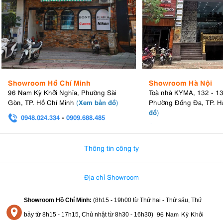
Showroom Hồ Chí Minh
Showroom Hà Nội
96 Nam Kỳ Khởi Nghĩa, Phường Sài
Toà nhà KYMA, 132 - 1
Xem bản đồ
Gòn, TP. Hồ Chí Minh
(
)
Phường Đống Đa, TP. H
đồ
)
0948.024.334
-
0909.688.485
0982.580.303
-
0938
Thông tin công ty
Địa chỉ Showroom
Showroom Hồ Chí Minh:
(8h15 - 19h00 từ
Thứ hai - Thứ sáu, Thứ
96 Nam Kỳ Khởi
bảy từ
8h15 - 17h15,
Chủ nhật từ 8
h30 - 16h30
)