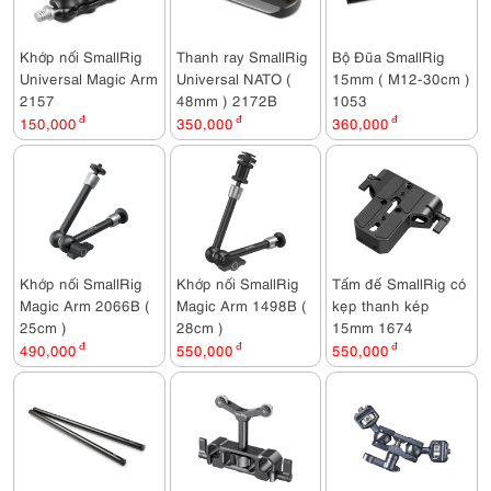
Khớp nối SmallRig
Thanh ray SmallRig
Bộ Đũa SmallRig
Universal Magic Arm
Universal NATO (
15mm ( M12-30cm )
2157
48mm ) 2172B
1053
150,000
đ
350,000
đ
360,000
đ
Khớp nối SmallRig
Khớp nối SmallRig
Tấm đế SmallRig có
Magic Arm 2066B (
Magic Arm 1498B (
kẹp thanh kép
25cm )
28cm )
15mm 1674
490,000
đ
550,000
đ
550,000
đ