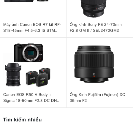
Máy ảnh Canon EOS R7 kit RF-
Ống kính Sony FE 24-70mm
S18-45mm F4.5-6.3 IS STM
F2.8 GM II / SEL2470GM2
(Nhập khẩu)
Canon EOS R50 V Body +
Ống Kính Fujifilm (Fujinon) XC
Sigma 18-50mm F2.8 DC DN
35mm F2
(C) + Rode Wireless Go III
Tìm kiếm nhiều