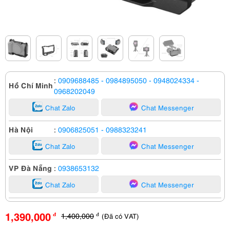
:
0909688485
- 0984895050
- 0948024334
-
Hồ Chí Minh
0968202049
Chat Zalo
Chat Messenger
Hà Nội
:
0906825051
- 0988323241
Chat Zalo
Chat Messenger
VP Đà Nẵng
:
0938653132
Chat Zalo
Chat Messenger
1,390,000
1,400,000
(Đã có VAT)
đ
đ