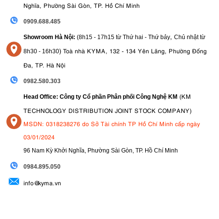
Nghĩa, Phường Sài Gòn, TP. Hồ Chí Minh
0909.688.485
,
Showroom Hà Nội:
(8h15 - 17h15 từ Thứ hai - Thứ bảy
Chủ nhật từ
)
Toà nhà KYMA, 132 - 134 Yên Lãng, Phường Đống
8
h30 - 16h30
Đa, TP. Hà Nội
0982.580.303
(KM
Head Office: Công ty Cổ phần Phân phối Công Nghệ KM
TECHNOLOGY DISTRIBUTION JOINT STOCK COMPANY)
MSDN: 0318238276 do Sở Tài chính TP Hồ Chí Minh cấp ngày
03/01/2024
96 Nam Kỳ Khởi Nghĩa, Phường Sài Gòn, TP. Hồ Chí Minh
09
84.895.050
info@kyma.vn