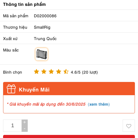
Thông tin sản phẩm
Mã sản phẩm
D02000086
Thương hiệu
SmallRig
Xuất xứ
Trung Quốc
Màu sắc
m
Bình chọn
4.6/5 (20 lượt)
Khuyến Mãi
xem thêm
* Giá khuyến mãi áp dụng đến 30/6/2025
(
)
+
-