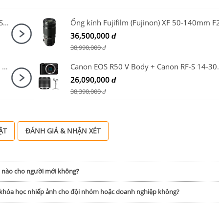
Ống kính Sony E PZ 18-105mm F4 G OSS / SELP18105G
36,500,000
đ
38,990,000
đ
Ống kính Fujifilm (Fujinon) XF 33mm F1.4 R LM WR
Canon EOS R50 V Body + C
26,090,000
đ
38,390,000
đ
ẬT
ĐÁNH GIÁ & NHẬN XÉT
h nào cho người mới không?
p khóa học nhiếp ảnh cho đội nhóm hoặc doanh nghiệp không?