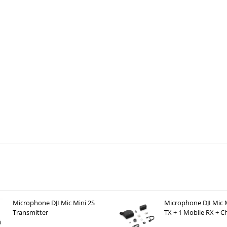
Microphone DJI Mic Mini 2S
Microphone DJI Mic M
Transmitter
TX + 1 Mobile RX + C
Case )