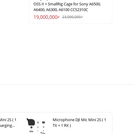
OSS II + SmallRig Cage for Sony A6500,
A6400, A6300, A6100 CCS2310C
19,000,000
23,000,000
đ
đ
ini 2S ( 1
Microphone DJI Mic Mini 2S ( 1
harging
TX + 1 RX )