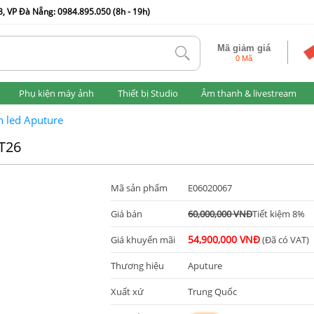
, VP Đà Nẵng: 0984.895.050 (8h - 19h)
Mã giảm giá
tlk
0 Mã
Phụ kiện máy ảnh
Thiết bị Studio
Âm thanh & livestream
 led Aputure
T26
Mã sản phẩm
E06020067
Giá bán
60,000,000 VNĐ
Tiết kiệm 8%
54,900,000 VNĐ
Giá khuyến mãi
(Đã có VAT)
Thương hiệu
Aputure
Xuất xứ
Trung Quốc