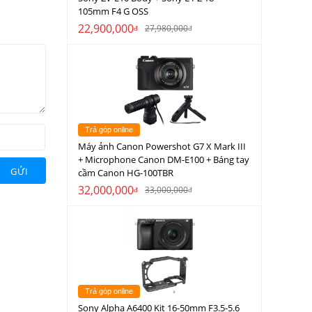
105mm F4 G OSS
22,900,000
27,980,000
đ
đ
Trả góp online
Máy ảnh Canon Powershot G7 X Mark III
+ Microphone Canon DM-E100 + Báng tay
GỬI
cầm Canon HG-100TBR
32,000,000
33,000,000
đ
đ
Trả góp online
Sony Alpha A6400 Kit 16-50mm F3.5-5.6