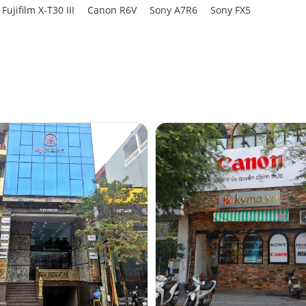
Fujifilm X-T30 III
Canon R6V
Sony A7R6
Sony FX5