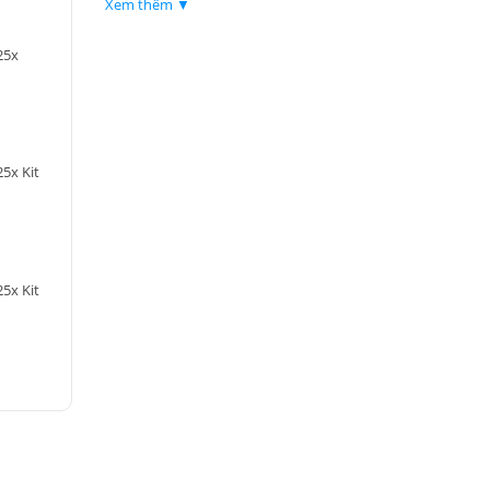
Xem thêm ▼
25x
5x Kit
5x Kit