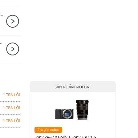
Ống kính Fujifilm (Fujinon) XF 50-140mm F2.8 R LM OIS WR
anon RF-S 14-30mm F4-6.3 IS STM PZ + DJI RS 4 Mini
SẢN PHẨM NỔI BẬT
1 TRẢ LỜI
1 TRẢ LỜI
1 TRẢ LỜI
Trả góp online
Sony ZV-E10 Body + Sony E PZ 18-