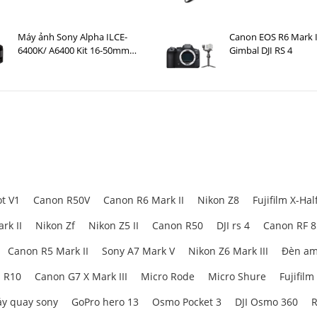
Máy ảnh Sony Alpha ILCE-
Canon EOS R6 Mark I
6400K/ A6400 Kit 16-50mm
Gimbal DJI RS 4
+ E 50mm F1.8 OSS
t V1
Canon R50V
Canon R6 Mark II
Nikon Z8
Fujifilm X-Hal
rk II
Nikon Zf
Nikon Z5 II
Canon R50
DJI rs 4
Canon RF 
Canon R5 Mark II
Sony A7 Mark V
Nikon Z6 Mark III
Đèn am
 R10
Canon G7 X Mark III
Micro Rode
Micro Shure
Fujifilm
y quay sony
GoPro hero 13
Osmo Pocket 3
DJI Osmo 360
R