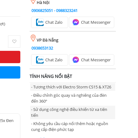
Hà Nội
0906825051
-
0988323241
Chat Zalo
Chat Messenger
ượt)
VP Đà Nẵng
0938653132
Chat Zalo
Chat Messenger
TÍNH NĂNG NỔI BẬT
- Tương thích với Electro Storm CS15 & XT26
- Điều chỉnh góc quay và nghiêng của đèn
đến 360º
- Sử dụng công nghệ điều khiển từ xa tiên
tiến
25x Đen
- Không yêu cầu cáp nối thêm hoặc nguồn
cung cấp điện phức tạp