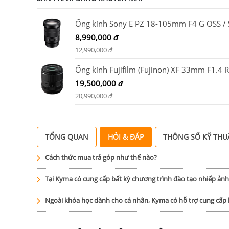
8,990,000
đ
12,990,000
đ
19,500,000
đ
20,990,000
đ
TỔNG QUAN
HỎI & ĐÁP
THÔNG SỐ KỸ THU
Cách thức mua trả góp như thế nào?
Tại Kyma có cung cấp bất kỳ chương trình đào tạo nhiếp ản
Ngoài khóa học dành cho cá nhân, Kyma có hỗ trợ cung cấ