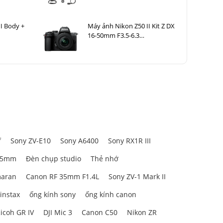
I Body +
Máy ảnh Nikon Z50 II Kit Z DX
16-50mm F3.5-6.3
VR Nhập khẩu
f
Sony ZV-E10
Sony A6400
Sony RX1R III
85mm
Đèn chụp studio
Thẻ nhớ
aran
Canon RF 35mm F1.4L
Sony ZV-1 Mark II
 instax
ống kính sony
ống kính canon
icoh GR IV
DJI Mic 3
Canon C50
Nikon ZR