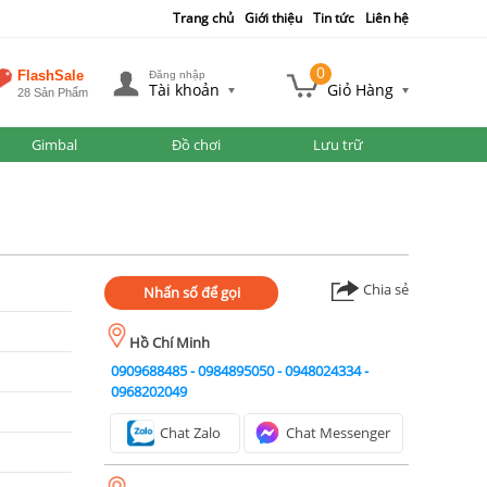
Trang chủ
Giới thiệu
Tin tức
Liên hệ
0
FlashSale
Đăng nhập
Tài khoản
Giỏ Hàng
28 Sản Phẩm
Gimbal
Đồ chơi
Lưu trữ
Chia sẻ
Nhấn số để gọi
Hồ Chí Minh
0909688485
-
0984895050
-
0948024334
-
0968202049
Chat Zalo
Chat Messenger