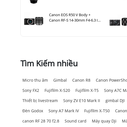
Canon EOS R50 V Body +
Canon RF-S 14-30mm F4-6.3 IS
STM PZ
Tìm Kiếm nhiều
Micro thu âm
Gimbal
Canon R8
Canon PowerSho
Sony FX2
Fujifilm X-S20
Fujifilm X-T5
Sony A7C Ma
Thiết bị livestream
Sony ZV E10 Mark II
gimbal DJI
Đèn Godox
Sony A7 Mark IV
Fujifilm X-T50
Canon
canon RF 28 70 f2.8
Sound card
Máy quay Dji
Má