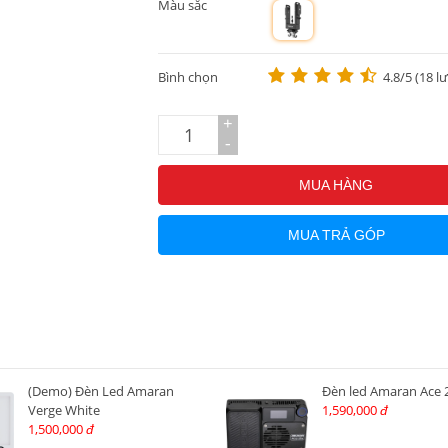
Màu sắc
m
Bình chọn
4.8/5 (18 l
+
-
MUA HÀNG
MUA TRẢ GÓP
(Demo) Đèn Led Amaran
Đèn led Amaran Ace 
Verge White
1,590,000
đ
1,500,000
đ