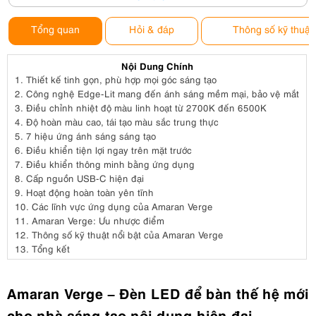
Tổng quan
Hỏi & đáp
Thông số kỹ thuật
Nội Dung Chính
1.
Thiết kế tinh gọn, phù hợp mọi góc sáng tạo
2.
Công nghệ Edge-Lit mang đến ánh sáng mềm mại, bảo vệ mắt
3.
Điều chỉnh nhiệt độ màu linh hoạt từ 2700K đến 6500K
4.
Độ hoàn màu cao, tái tạo màu sắc trung thực
5.
7 hiệu ứng ánh sáng sáng tạo
6.
Điều khiển tiện lợi ngay trên mặt trước
7.
Điều khiển thông minh bằng ứng dụng
8.
Cấp nguồn USB-C hiện đại
9.
Hoạt động hoàn toàn yên tĩnh
10.
Các lĩnh vực ứng dụng của Amaran Verge
11.
Amaran Verge: Ưu nhược điểm
12.
Thông số kỹ thuật nổi bật của Amaran Verge
13.
Tổng kết
Amaran Verge – Đèn LED để bàn thế hệ mới
cho nhà sáng tạo nội dung hiện đại