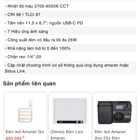
- Nhiệt độ màu 2700-6500K CCT
- CRI 96 | TLCI 97
- Tấm nền 11,5 x 8,7"; nguồn USB-C PD
- 7 Hiệu ứng ánh sáng
- Công suất đèn có đầu ra tối đa 26W
- Khả năng làm mờ từ 0 đến 100%
- Chân ren 1/4″-20
- Cập nhật chương trình cơ sở thông qua ứng dụng amaran hoặc
Sidus Link
Sản phẩm liên quan
Đèn led Amaran Go
(Demo) Đèn Led
Đèn led Amaran
Amaran
Ace 25x Đen
950,000
đ