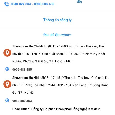
đồ
trong đó amaran khuyến nghị sử dụng bộ nguồn USB-C PD 30W đi
)
0948.024.334
-
0909.688.485
kèm để đảm bảo hiệu suất tối ưu.
0982.580.303
-
0938
Thông tin công ty
Địa chỉ Showroom
Showroom Hồ Chí Minh:
(8h15 - 19h00 từ
Thứ hai - Thứ sáu, Thứ
96 Nam Kỳ Khởi
bảy từ
8h15 - 17h15,
Chủ nhật từ 8
h30 - 16h30
)
Nghĩa, Phường Sài Gòn, TP. Hồ Chí Minh
0909.688.485
,
Showroom Hà Nội:
(8h15 - 17h15 từ Thứ hai - Thứ bảy
Chủ nhật từ
)
Toà nhà KYMA, 132 - 134 Yên Lãng, Phường Đống
8
h30 - 16h30
Đa, TP. Hà Nội
0982.580.303
(KM
Head Office: Công ty Cổ phần Phân phối Công Nghệ KM