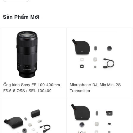
phân bố ánh sáng đồng đều trên toàn bộ bề mặt đèn. Không cần gắn
thêm softbox hay diffuser, người dùng vẫn có được nguồn sáng mềm
mại, hạn chế bóng gắt và giảm hiện tượng chói sáng.
Sản Phẩm Mới
đèn led Amaran
RG0 Eye Safety
Đặc biệt,
này đạt chứng nhận
, loại
bỏ tia UV và giảm đáng kể ánh sáng xanh có hại, giúp hạn chế tình
trạng mỏi mắt khi livestream, họp trực tuyến hoặc làm việc trước màn
hình trong thời gian dài. Đây là ưu điểm rất đáng giá đối với những
người thường xuyên sáng tạo nội dung hàng giờ liên tục.
Ống kính Sony FE 100-400mm
Microphone DJI Mic Mini 2S
F5.6-8 OSS / SEL 100400
Transmitter