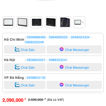
:
0909688485
- 0984895050
- 0948024334
-
Hồ Chí Minh
0968202049
Chat Zalo
Chat Messenger
Hà Nội
:
0906825051
- 0988323241
Chat Zalo
Chat Messenger
VP Đà Nẵng
:
0938653132
Chat Zalo
Chat Messenger
2,090,000
2,590,000
(Đã có VAT)
đ
đ