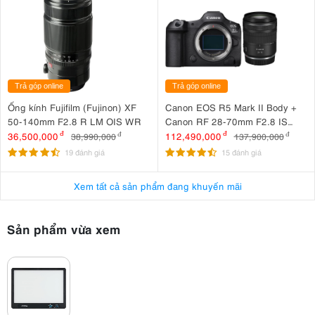
Trả góp online
Trả góp online
Ống kính Fujifilm (Fujinon) XF
Canon EOS R5 Mark II Body +
50-140mm F2.8 R LM OIS WR
Canon RF 28-70mm F2.8 IS
STM
36,500,000
đ
112,490,000
đ
38,990,000
đ
137,900,000
đ
19 đánh giá
15 đánh giá
Xem tất cả sản phẩm đang khuyến mãi
Sản phẩm vừa xem
2. Công nghệ Edge-Lit mang đến ánh sáng
mềm mại, bảo vệ mắt
Edge-Lit
Điểm nổi bật của Amaran Verge nằm ở công nghệ
giúp