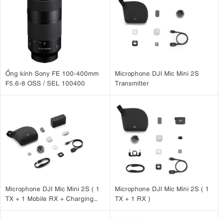
năng chiếu sáng vượt trội trong nhiều bối cảnh khác nhau. Thiết bị có
độ sáng lên đến 38.500 lux
91.600
thể đạt
tại 1m và tăng mạnh lên
lux
khi sử dụng reflector đi kèm.
Nhờ hiệu suất cao, đèn dễ dàng đáp ứng các nhu cầu từ studio lớn,
quay phim quảng cáo đến các set quay yêu cầu nguồn sáng key light
mạnh, ổn định và đồng đều.
Ống kính Sony FE 100-400mm
Microphone DJI Mic Mini 2S
F5.6-8 OSS / SEL 100400
Transmitter
Microphone DJI Mic Mini 2S ( 1
Microphone DJI Mic Mini 2S ( 1
TX + 1 Mobile RX + Charging
TX + 1 RX )
Case )