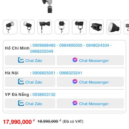
:
0909688485
- 0984895050
- 0948024334
-
Hồ Chí Minh
0968202049
Chat Zalo
Chat Messenger
Hà Nội
:
0906825051
- 0988323241
Chat Zalo
Chat Messenger
VP Đà Nẵng
:
0938653132
Chat Zalo
Chat Messenger
17,990,000
18,990,000
(Đã có VAT)
đ
đ