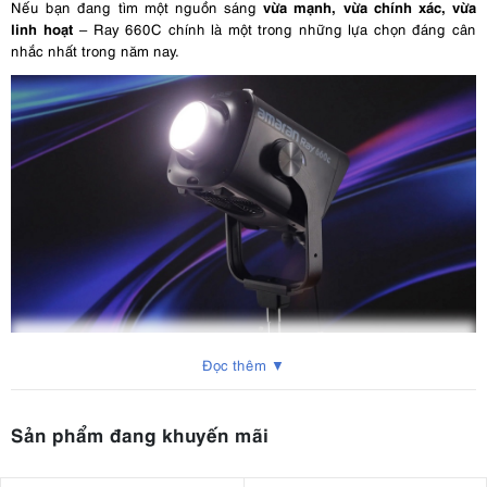
vừa mạnh, vừa chính xác, vừa
Nếu bạn đang tìm một nguồn sáng
linh hoạt
– Ray 660C chính là một trong những lựa chọn đáng cân
nhắc nhất trong năm nay.
Đọc thêm ▼
2. Thông số kỹ thuật nổi bật của Amaran
Ray 660C
Sản phẩm đang khuyến mãi
Công suất
: 660W