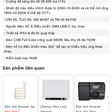
- Cường độ sáng lên tới 38.500 lux (1m)
- Nhiệt độ màu điều chỉnh được từ 2300-10.000K và có thể mở rộng
1800-20.000K ở chế độ CCT+
- CRI 95, TLCI 95, SSI 80/87 và TM-30 94/100
- Nguồn điện AC & Điều khiển DMX USB-C tùy chọn
- Thiết kế IP54 & độ ồn quạt thấp
- Đèn COB Full-Color công suất 660W, tiêu thụ tối đa 750W
- Đèn hỗ trợ điều khiển màu 360° để tạo ra nhiều hiệu ứng khác
nhau
- Kiểm soát màu RGB
Sản phẩm liên quan
Đèn led Amaran Go
(Demo) Đèn Led
Đèn led Amaran
Amaran
Ace 25x Đen
950,000
đ