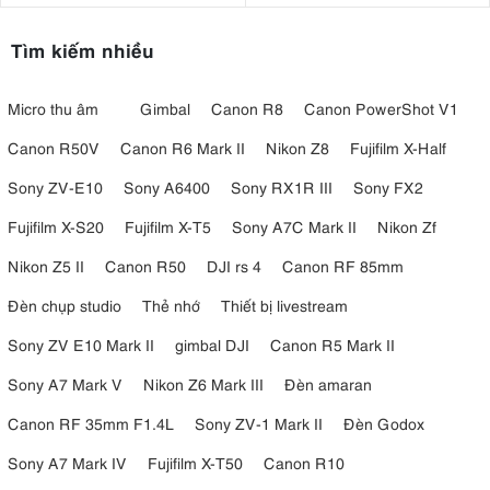
Canon HG-100TBR
Tìm kiếm nhiều
Micro thu âm
Gimbal
Canon R8
Canon PowerShot V1
Canon R50V
Canon R6 Mark II
Nikon Z8
Fujifilm X-Half
Sony ZV-E10
Sony A6400
Sony RX1R III
Sony FX2
Fujifilm X-S20
Fujifilm X-T5
Sony A7C Mark II
Nikon Zf
Nikon Z5 II
Canon R50
DJI rs 4
Canon RF 85mm
Đèn chụp studio
Thẻ nhớ
Thiết bị livestream
Sony ZV E10 Mark II
gimbal DJI
Canon R5 Mark II
4.3. Dải màu cực rộng 1800K – 20.000K
Sony A7 Mark V
Nikon Z6 Mark III
Đèn amaran
nhiệt độ màu cực rộng từ 1800K đến
Amaran Ray 660C sở hữu dải
Canon RF 35mm F1.4L
Sony ZV-1 Mark II
Đèn Godox
20.000K
, cho phép người dùng linh hoạt kiểm soát ánh sáng trong
mọi bối cảnh quay chụp. Từ ánh sáng ấm mang sắc vàng nhẹ cho
Sony A7 Mark IV
Fujifilm X-T50
Canon R10
không gian điện ảnh, đến ánh sáng trắng lạnh hiện đại, Ray 660C