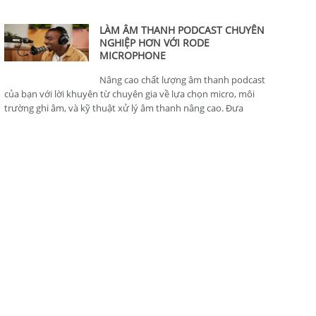
thông minh, hoàn hảo cho nhà sản xuất nội dung.
LÀM ÂM THANH PODCAST CHUYÊN
NGHIỆP HƠN VỚI RODE
MICROPHONE
Nâng cao chất lượng âm thanh podcast
của bạn với lời khuyên từ chuyên gia về lựa chọn micro, môi
trường ghi âm, và kỹ thuật xử lý âm thanh nâng cao. Đưa
podcast của bạn lên tiêu chuẩn chuyên nghiệp.