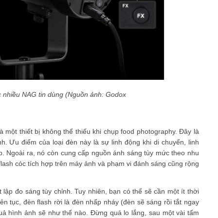
 nhiều NAG tin dùng (Nguồn ảnh: Godox
 một thiết bị không thể thiếu khi chụp food photography. Đây là
. Ưu điểm của loại đèn này là sự linh động khi di chuyển, linh
p. Ngoài ra, nó còn cung cấp nguồn ánh sáng tùy mức theo nhu
flash cóc tích hợp trên máy ảnh và phạm vi đánh sáng cũng rộng
 lập đo sáng tùy chỉnh. Tuy nhiên, bạn có thể sẽ cần một ít thời
iên tục, đèn flash rời là đèn nhấp nháy (đèn sẽ sáng rồi tắt ngay
uả hình ảnh sẽ như thế nào. Đừng quá lo lắng, sau một vài tấm