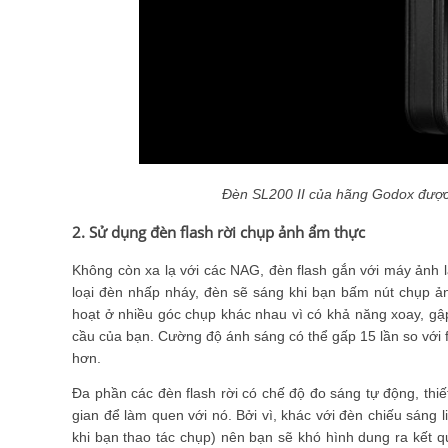
Đèn SL200 II của hãng Godox được
2. Sử dụng đèn flash rời chụp ảnh ẩm thực
Không còn xa lạ với các NAG, đèn flash gắn với máy ảnh là
loại đèn nhấp nháy, đèn sẽ sáng khi bạn bấm nút chụp ảnh
hoạt ở nhiều góc chụp khác nhau vì có khả năng xoay, gậ
cầu của bạn. Cường độ ánh sáng có thể gấp 15 lần so với 
hơn.
Đa phần các đèn flash rời có chế độ đo sáng tự động, thiết
gian để làm quen với nó. Bởi vì, khác với đèn chiếu sáng l
khi bạn thao tác chụp) nên bạn sẽ khó hình dung ra kết q