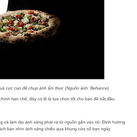
 quả cực cao để chụp ảnh ẩm thực (Nguồn ảnh: Behance)
hính hạn chế, đây có lẽ là lựa chọn tốt cho bạn để bắt đầu.
áng và làm dịu ánh sáng phát ra từ nguồn gắn vào nó. Định hướng
cách bạn nhìn ảnh sáng chiếu qua khung cửa sổ ban ngày.