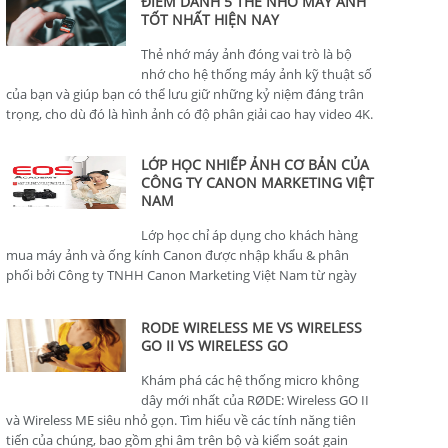
ĐIỂM DANH 5 THẺ NHỚ MÁY ẢNH
TỐT NHẤT HIỆN NAY
Thẻ nhớ máy ảnh đóng vai trò là bộ
nhớ cho hệ thống máy ảnh kỹ thuật số
của bạn và giúp bạn có thể lưu giữ những kỷ niệm đáng trân
trọng, cho dù đó là hình ảnh có độ phân giải cao hay video 4K.
LỚP HỌC NHIẾP ẢNH CƠ BẢN CỦA
CÔNG TY CANON MARKETING VIỆT
NAM
Lớp học chỉ áp dụng cho khách hàng
mua máy ảnh và ống kính Canon được nhập khẩu & phân
phối bởi Công ty TNHH Canon Marketing Việt Nam từ ngày
01/01/2024.
RODE WIRELESS ME VS WIRELESS
GO II VS WIRELESS GO
Khám phá các hệ thống micro không
dây mới nhất của RØDE: Wireless GO II
và Wireless ME siêu nhỏ gọn. Tìm hiểu về các tính năng tiên
tiến của chúng, bao gồm ghi âm trên bộ và kiểm soát gain