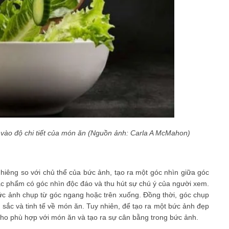
 vào độ chi tiết của món ăn (Nguồn ảnh: Carla A McMahon)
ghiêng so với chủ thể của bức ảnh, tạo ra một góc nhìn giữa góc
ác phẩm có góc nhìn độc đáo và thu hút sự chú ý của người xem.
bức ảnh chụp từ góc ngang hoặc trên xuống. Đồng thời, góc chụp
 sắc và tinh tế về món ăn. Tuy nhiên, để tạo ra một bức ảnh đẹp
cho phù hợp với món ăn và tạo ra sự cân bằng trong bức ảnh.