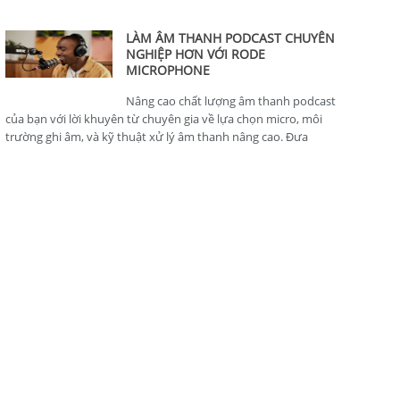
thông minh, hoàn hảo cho nhà sản xuất nội dung.
LÀM ÂM THANH PODCAST CHUYÊN
NGHIỆP HƠN VỚI RODE
MICROPHONE
Nâng cao chất lượng âm thanh podcast
của bạn với lời khuyên từ chuyên gia về lựa chọn micro, môi
trường ghi âm, và kỹ thuật xử lý âm thanh nâng cao. Đưa
podcast của bạn lên tiêu chuẩn chuyên nghiệp.