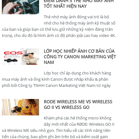
ĐIỂM DANH 5 THẺ NHỚ MÁY ẢNH
TỐT NHẤT HIỆN NAY
Thẻ nhớ máy ảnh đóng vai trò là bộ
nhớ cho hệ thống máy ảnh kỹ thuật số
của bạn và giúp bạn có thể lưu giữ những kỷ niệm đáng trân
trọng, cho dù đó là hình ảnh có độ phân giải cao hay video 4K.
LỚP HỌC NHIẾP ẢNH CƠ BẢN CỦA
CÔNG TY CANON MARKETING VIỆT
NAM
Lớp học chỉ áp dụng cho khách hàng
mua máy ảnh và ống kính Canon được nhập khẩu & phân
phối bởi Công ty TNHH Canon Marketing Việt Nam từ ngày
01/01/2024.
RODE WIRELESS ME VS WIRELESS
GO II VS WIRELESS GO
Khám phá các hệ thống micro không
dây mới nhất của RØDE: Wireless GO II
và Wireless ME siêu nhỏ gọn. Tìm hiểu về các tính năng tiên
tiến của chúng, bao gồm ghi âm trên bộ và kiểm soát gain