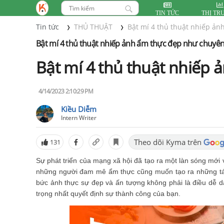
TIN TỨC
THỊ TR
Tin tức
THỦ THUẬT
Bật mí 4 thủ thuật nhiếp ản
Bật mí 4 thủ thuật nhiếp ảnh ẩm thực đẹp như chuyên
Bật mí 4 thủ thuật nhiếp
4/14/2023 2:10:29 PM
Kiều Diễm
Intern Writer
Theo dõi Kyma trên
131
Sự phát triển của mạng xã hội đã tạo ra một làn sóng mới
những người đam mê ẩm thực cũng muốn tạo ra những tác
bức ảnh thực sự đẹp và ấn tượng không phải là điều dễ 
trọng nhất quyết định sự thành công của bạn.