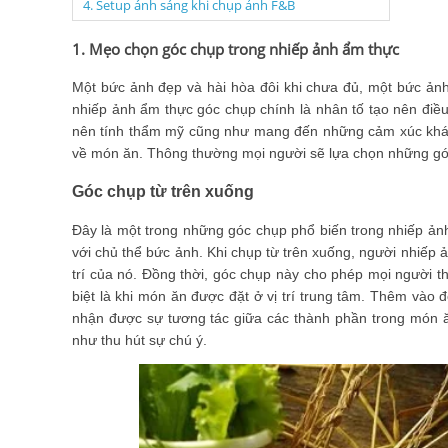
4. Setup ánh sáng khi chụp ảnh F&B
1. Mẹo chọn góc chụp trong nhiếp ảnh ẩm thực
Một bức ảnh đẹp và hài hòa đôi khi chưa đủ, một bức ảnh 
nhiếp ảnh ẩm thực góc chụp chính là nhân tố tạo nên điề
nên tính thẩm mỹ cũng như mang đến những cảm xúc khá
về món ăn. Thông thường mọi người sẽ lựa chọn những gó
Góc chụp từ trên xuống
Đây là một trong những góc chụp phổ biến trong nhiếp ản
với chủ thể bức ảnh. Khi chụp từ trên xuống, người nhiếp
trí của nó. Đồng thời, góc chụp này cho phép mọi người t
biệt là khi món ăn được đặt ở vị trí trung tâm. Thêm vào
nhận được sự tương tác giữa các thành phần trong món ă
như thu hút sự chú ý.