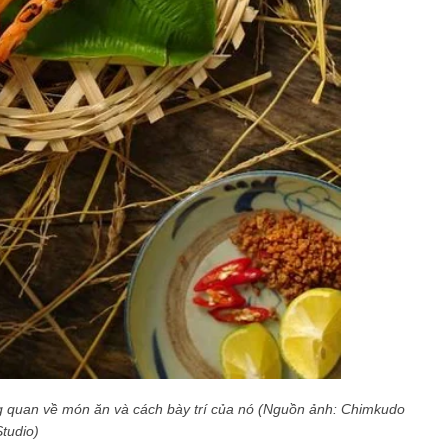
ng quan về món ăn và cách bày trí của nó (Nguồn ảnh: Chimkudo
Studio)