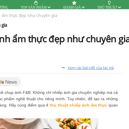
ƯỜNG
TOP SẢN PHẨM
ĐÁNH GIÁ
THỦ THUẬT
h ẩm thực đẹp như chuyên gia
 gia
 ảnh ẩm thực đẹp như chuyên gi
Xem các bài viết của tác giả
 về chụp ảnh F&B. Không chỉ nhiếp ảnh gia chuyên nghiệp mà cả
 phẩm nghệ thuật cho riêng mình. Tuy nhiên, để tạo ra những
dàng. Hãy cùng điểm qua 4
thủ thuật nhiếp ảnh ẩm thực
quan