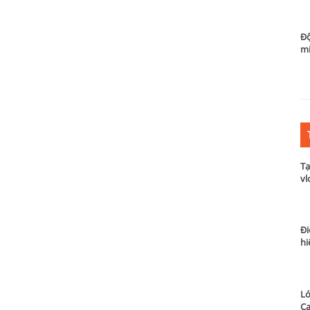
Độ
m
Tạ
vl
Đi
hi
Lớ
Ca