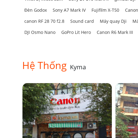
Đèn Godox
Sony A7 Mark IV
Fujifilm X-T50
Canon
canon RF 28 70 f2.8
Sound card
Máy quay Dji
Má
DJI Osmo Nano
GoPro Lit Hero
Canon R6 Mark III
Hệ Thống
Kyma