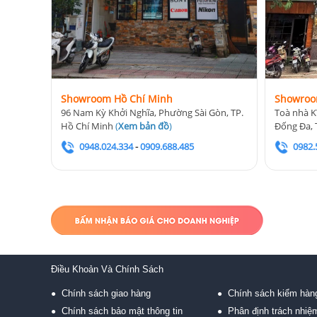
Showroom Hồ Chí Minh
Showroo
96 Nam Kỳ Khởi Nghĩa, Phường Sài Gòn, TP.
Toà nhà K
Hồ Chí Minh
(
Xem bản đồ
)
Đống Đa, 
0948.024.334
-
0909.688.485
0982.
Điều Khoản Và Chính Sách
Chính sách giao hàng
Chính sách kiểm hàn
●
●
Chính sách bảo mật thông tin
Phân định trách nhiệ
●
●