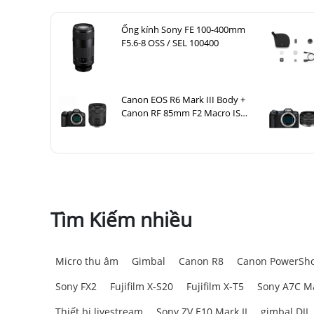
Ống kính Sony FE 100-400mm
F5.6-8 OSS / SEL 100400
Canon EOS R6 Mark III Body +
Canon RF 85mm F2 Macro IS
STM
Tìm Kiếm nhiều
Micro thu âm
Gimbal
Canon R8
Canon PowerSho
Sony FX2
Fujifilm X-S20
Fujifilm X-T5
Sony A7C Ma
Thiết bị livestream
Sony ZV E10 Mark II
gimbal DJI