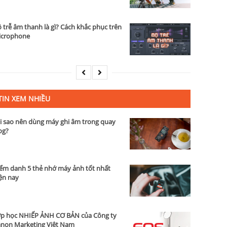
 trễ âm thanh là gì? Cách khắc phục trên
icrophone
TIN XEM NHIỀU
i sao nên dùng máy ghi âm trong quay
og?
ểm danh 5 thẻ nhớ máy ảnh tốt nhất
ện nay
p học NHIẾP ẢNH CƠ BẢN của Công ty
non Marketing Việt Nam