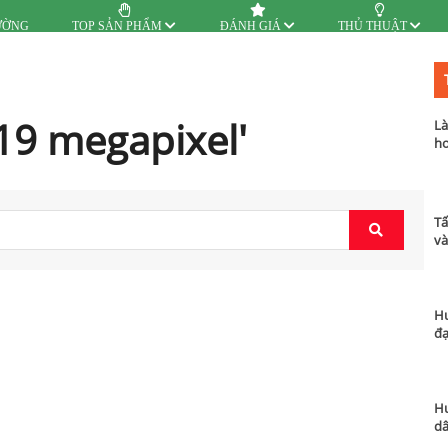
ƯỜNG
TOP SẢN PHẨM
ĐÁNH GIÁ
THỦ THUẬT
19 megapixel'
Là
hơ
Tấ
và
Hư
đạ
Hư
dâ