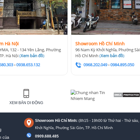
m Hà Nội
Showroom Hồ Chí Minh
YMA, 132 - 134 Yên Lãng, Phường
96 Nam Kỳ Khởi Nghĩa, Phường Sài
TP. Hà Nội
(
Xem bản đồ
)
Hồ Chí Minh
(
Xem bản đồ
)
580.303
-
0938.653.132
0968.202.049
-
0984.895.050
XEM BẢN DI ĐỘNG
Showroom Hồ Chí Minh:
(8h15 - 19h00 từ
Thứ hai - Thứ sáu,
Khởi Nghĩa, Phường Sài Gòn, TP. Hồ Chí Minh
g
0909.688.485
m của