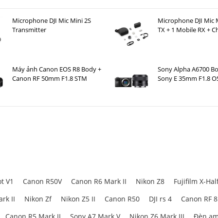
Microphone DJI Mic Mini 2S
Microphone DJI Mic M
Transmitter
TX + 1 Mobile RX + C
Case )
Máy ảnh Canon EOS R8 Body +
Sony Alpha A6700 Bo
Canon RF 50mm F1.8 STM
Sony E 35mm F1.8 O
t V1
Canon R50V
Canon R6 Mark II
Nikon Z8
Fujifilm X-Hal
rk II
Nikon Zf
Nikon Z5 II
Canon R50
DJI rs 4
Canon RF 
Canon R5 Mark II
Sony A7 Mark V
Nikon Z6 Mark III
Đèn am