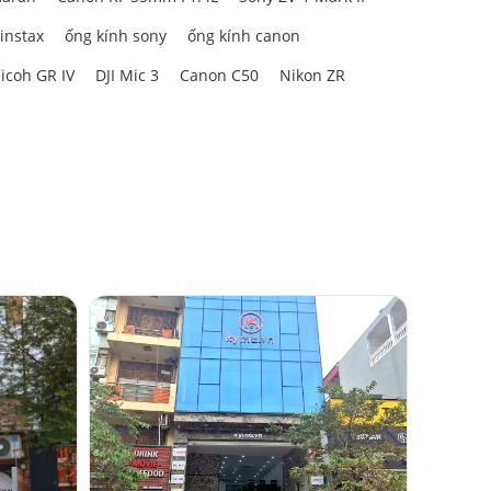
 instax
ống kính sony
ống kính canon
icoh GR IV
DJI Mic 3
Canon C50
Nikon ZR