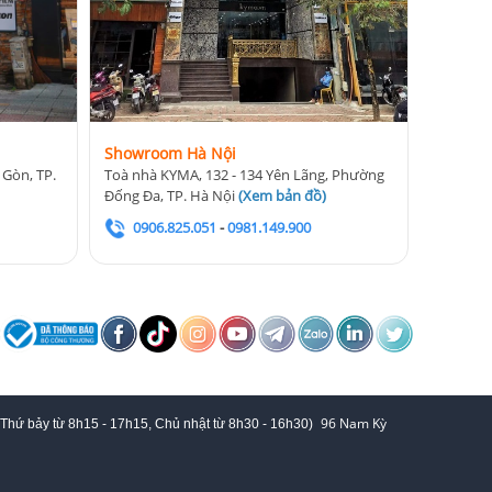
Showroom Hà Nội
 Gòn, TP.
Toà nhà KYMA, 132 - 134 Yên Lãng, Phường
Đống Đa, TP. Hà Nội
(
Xem bản đồ
)
0906.825.051
-
0981.149.900
96 Nam Kỳ
 Thứ bảy từ
8h15 - 17h15,
Chủ nhật từ 8
h30 - 16h30
)