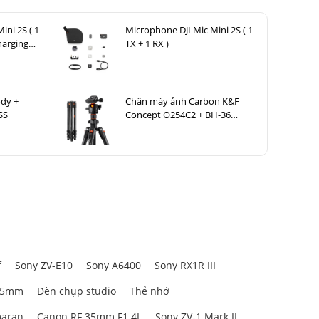
ini 2S ( 1
Microphone DJI Mic Mini 2S ( 1
harging
TX + 1 RX )
dy +
Chân máy ảnh Carbon K&F
SS
Concept O254C2 + BH-36
KF09.123
f
Sony ZV-E10
Sony A6400
Sony RX1R III
85mm
Đèn chụp studio
Thẻ nhớ
aran
Canon RF 35mm F1.4L
Sony ZV-1 Mark II