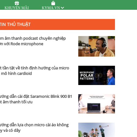
KHUYẾN MÃI
KYMA.VN
TIN THỦ THUẬT
m âm thanh podcast chuyên nghiệp
n với Rode microphone
t tần tật về tính định hướng của micro
 mô hình cardioid
ớng dẫn cài đặt Saramonic Blink 900 B1
t âm thanh tối ưu
ớng dẫn lựa chọn micro cài áo không
y và có dây