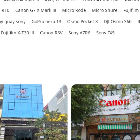
 R10
Canon G7 X Mark III
Micro Rode
Micro Shure
Fujifilm
y quay sony
GoPro hero 13
Osmo Pocket 3
DJI Osmo 360
R
Fujifilm X-T30 III
Canon R6V
Sony A7R6
Sony FX5