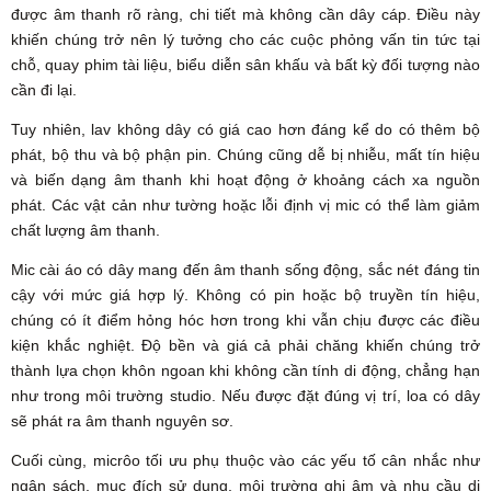
được âm thanh rõ ràng, chi tiết mà không cần dây cáp. Điều này
khiến chúng trở nên lý tưởng cho các cuộc phỏng vấn tin tức tại
chỗ, quay phim tài liệu, biểu diễn sân khấu và bất kỳ đối tượng nào
cần đi lại.
Tuy nhiên, lav không dây có giá cao hơn đáng kể do có thêm bộ
phát, bộ thu và bộ phận pin. Chúng cũng dễ bị nhiễu, mất tín hiệu
và biến dạng âm thanh khi hoạt động ở khoảng cách xa nguồn
phát. Các vật cản như tường hoặc lỗi định vị mic có thể làm giảm
chất lượng âm thanh.
Mic cài áo có dây mang đến âm thanh sống động, sắc nét đáng tin
cậy với mức giá hợp lý. Không có pin hoặc bộ truyền tín hiệu,
chúng có ít điểm hỏng hóc hơn trong khi vẫn chịu được các điều
kiện khắc nghiệt. Độ bền và giá cả phải chăng khiến chúng trở
thành lựa chọn khôn ngoan khi không cần tính di động, chẳng hạn
như trong môi trường studio. Nếu được đặt đúng vị trí, loa có dây
sẽ phát ra âm thanh nguyên sơ.
Cuối cùng, micrôo tối ưu phụ thuộc vào các yếu tố cân nhắc như
ngân sách, mục đích sử dụng, môi trường ghi âm và nhu cầu di