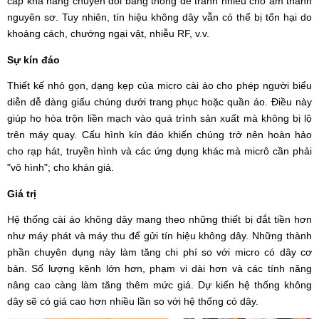
cấp khả năng chuyển đổi băng thông để tránh nhiễu cho âm thanh
nguyên sơ. Tuy nhiên, tín hiệu không dây vẫn có thể bị tổn hại do
khoảng cách, chướng ngại vật, nhiễu RF, v.v.
Sự kín đáo
Thiết kế nhỏ gọn, dạng kẹp của micro cài áo cho phép người biểu
diễn dễ dàng giấu chúng dưới trang phục hoặc quần áo. Điều này
giúp họ hòa trộn liền mạch vào quá trình sản xuất mà không bị lộ
trên máy quay. Cấu hình kín đáo khiến chúng trở nên hoàn hảo
cho rạp hát, truyền hình và các ứng dụng khác mà micrô cần phải
"vô hình"; cho khán giả.
Giá trị
Hệ thống cài áo không dây mang theo những thiết bị đắt tiền hơn
như máy phát và máy thu để gửi tín hiệu không dây. Những thành
phần chuyên dụng này làm tăng chi phí so với micro có dây cơ
bản. Số lượng kênh lớn hơn, phạm vi dài hơn và các tính năng
nâng cao càng làm tăng thêm mức giá. Dự kiến ​​hệ thống không
dây sẽ có giá cao hơn nhiều lần so với hệ thống có dây.