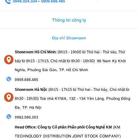
0948.024.334
-
0909.688.485
0982.580.303
-
0938
Thông tin công ty
Địa chỉ Showroom
Showroom Hồ Chí Minh:
(8h15 - 19h00 từ
Thứ hai - Thứ sáu, Thứ
96 Nam Kỳ Khởi
bảy từ
8h15 - 17h15,
Chủ nhật từ 8
h30 - 16h30
)
Nghĩa, Phường Sài Gòn, TP. Hồ Chí Minh
0909.688.485
,
Showroom Hà Nội:
(8h15 - 17h15 từ Thứ hai - Thứ bảy
Chủ nhật từ
)
Toà nhà KYMA, 132 - 134 Yên Lãng, Phường Đống
8
h30 - 16h30
Đa, TP. Hà Nội
0982.580.303
(KM
Head Office: Công ty Cổ phần Phân phối Công Nghệ KM
TECHNOLOGY DISTRIBUTION JOINT STOCK COMPANY)