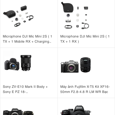
Microphone DJI Mic Mini 2S ( 1
Microphone DJI Mic Mini 2S ( 1
TX + 1 Mobile RX + Charging
TX + 1 RX )
Case )
Sony ZV-E10 Mark II Body +
Máy ảnh Fujifilm X-T5 Kit XF16-
Sony E PZ 18-
50mm F2.8-4.8 R LM WR Bạc
105mm F4 G OSS