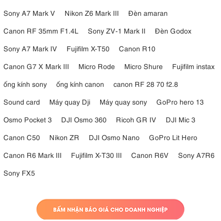
Sony A7 Mark V
Nikon Z6 Mark III
Đèn amaran
Canon RF 35mm F1.4L
Sony ZV-1 Mark II
Đèn Godox
Sony A7 Mark IV
Fujifilm X-T50
Canon R10
Canon G7 X Mark III
Micro Rode
Micro Shure
Fujifilm instax
ống kính sony
ống kính canon
canon RF 28 70 f2.8
Sound card
Máy quay Dji
Máy quay sony
GoPro hero 13
Osmo Pocket 3
DJI Osmo 360
Ricoh GR IV
DJI Mic 3
Canon C50
Nikon ZR
DJI Osmo Nano
GoPro Lit Hero
Canon R6 Mark III
Fujifilm X-T30 III
Canon R6V
Sony A7R6
Sony FX5