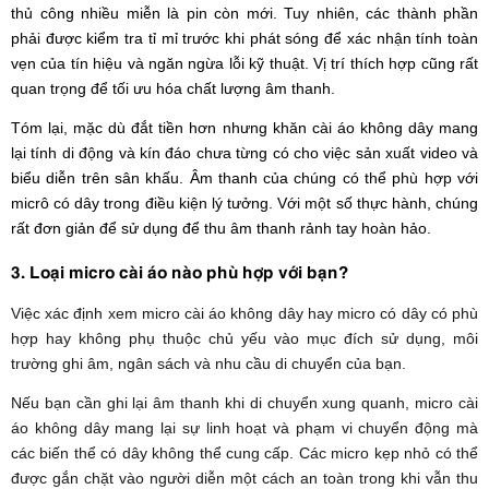
thủ công nhiều miễn là pin còn mới. Tuy nhiên, các thành phần
phải được kiểm tra tỉ mỉ trước khi phát sóng để xác nhận tính toàn
vẹn của tín hiệu và ngăn ngừa lỗi kỹ thuật. Vị trí thích hợp cũng rất
quan trọng để tối ưu hóa chất lượng âm thanh.
Tóm lại, mặc dù đắt tiền hơn nhưng khăn cài áo không dây mang
lại tính di động và kín đáo chưa từng có cho việc sản xuất video và
biểu diễn trên sân khấu. Âm thanh của chúng có thể phù hợp với
micrô có dây trong điều kiện lý tưởng. Với một số thực hành, chúng
rất đơn giản để sử dụng để thu âm thanh rảnh tay hoàn hảo.
3. Loại micro cài áo nào phù hợp với bạn?
Việc xác định xem micro cài áo không dây hay micro có dây có phù
hợp hay không phụ thuộc chủ yếu vào mục đích sử dụng, môi
trường ghi âm, ngân sách và nhu cầu di chuyển của bạn.
Nếu bạn cần ghi lại âm thanh khi di chuyển xung quanh, micro cài
áo không dây mang lại sự linh hoạt và phạm vi chuyển động mà
các biến thể có dây không thể cung cấp. Các micro kẹp nhỏ có thể
được gắn chặt vào người diễn một cách an toàn trong khi vẫn thu