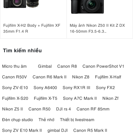
Fujifilm X-H2 Body + Fujifilm XF
Máy ảnh Nikon Z50 II Kit Z DX
35mm F1.4 R
16-50mm F3.5-6.3
VR Nhập khẩu
Tìm kiếm nhiều
Micro thu âm
Gimbal
Canon R8
Canon PowerShot V1
Canon R50V
Canon R6 Mark II
Nikon Z8
Fujifilm X-Half
Sony ZV-E10
Sony A6400
Sony RX1R III
Sony FX2
Fujifilm X-S20
Fujifilm X-T5
Sony A7C Mark II
Nikon Zf
Nikon Z5 II
Canon R50
DJI rs 4
Canon RF 85mm
Đèn chụp studio
Thẻ nhớ
Thiết bị livestream
Sony ZV E10 Mark II
gimbal DJI
Canon R5 Mark II