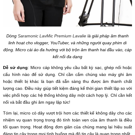
Dòng
Saramonic LavMic Premium Lavalie l
à giải pháp âm thanh
linh hoạt cho vlogger, YouTuber, và những người quay phim di
động. Micro cài áo đa hướng với bộ trộn âm thanh hai đầu vào, cáp
kết nối đa dạng
Dễ sử dụng
: Micro cáp không yêu cầu bất kỳ sạc, ghép nối hoặc
cấu hình nào để sử dụng. Chỉ cần cắm chúng vào máy ghi âm
hoặc thiết bị khác là bạn đã sẵn sàng thu được âm thanh chất
lượng cao. Điều này giúp tiết kiệm đáng kể thời gian thiết lập so với
việc phối hợp các hệ thống không dây một cách hợp lý. Chỉ cần kết
nối và bắt đầu ghi âm ngay lập tức!
Tóm lại, micro có dây vượt trội hơn các thiết kế không dây cho các
nhiệm vụ quan trọng trong đó tính toàn vẹn của âm thanh là điều
tối quan trọng. Hoạt động đơn giản của chúng mang lại hiệu suất
đáng tin cậy trong mọi tình huống mà độ tin cậy là quan trọng nhất.