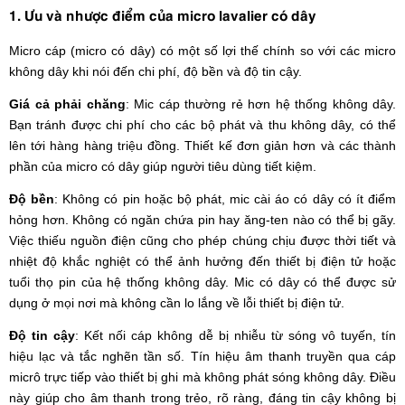
1. Ưu và nhược điểm của micro lavalier có dây
Micro cáp (micro có dây) có một số lợi thế chính so với các micro
không dây khi nói đến chi phí, độ bền và độ tin cậy.
Giá cả phải chăng
: Mic cáp thường rẻ hơn hệ thống không dây.
Bạn tránh được chi phí cho các bộ phát và thu không dây, có thể
lên tới hàng hàng triệu đồng. Thiết kế đơn giản hơn và các thành
phần của micro có dây giúp người tiêu dùng tiết kiệm.
Độ bền
: Không có pin hoặc bộ phát, mic cài áo có dây có ít điểm
hỏng hơn. Không có ngăn chứa pin hay ăng-ten nào có thể bị gãy.
Việc thiếu nguồn điện cũng cho phép chúng chịu được thời tiết và
nhiệt độ khắc nghiệt có thể ảnh hưởng đến thiết bị điện tử hoặc
tuổi thọ pin của hệ thống không dây. Mic có dây có thể được sử
dụng ở mọi nơi mà không cần lo lắng về lỗi thiết bị điện tử.
Độ tin cậy
: Kết nối cáp không dễ bị nhiễu từ sóng vô tuyến, tín
hiệu lạc và tắc nghẽn tần số. Tín hiệu âm thanh truyền qua cáp
micrô trực tiếp vào thiết bị ghi mà không phát sóng không dây. Điều
này giúp cho âm thanh trong trẻo, rõ ràng, đáng tin cậy không bị