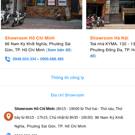
Showroom Hồ Chí Minh
Showroom Hà Nội
96 Nam Kỳ Khởi Nghĩa, Phường Sài
Toà nhà KYMA, 132 - 1
Xem bản đồ
Gòn, TP. Hồ Chí Minh
(
)
Phường Đống Đa, TP. H
đồ
)
0948.024.334
-
0909.688.485
0982.580.303
-
0938
Thông tin công ty
Địa chỉ Showroom
Showroom Hồ Chí Minh:
(8h15 - 19h00 từ
Thứ hai - Thứ sáu, Thứ
96 Nam Kỳ Khởi
bảy từ
8h15 - 17h15,
Chủ nhật từ 8
h30 - 16h30
)
Nghĩa, Phường Sài Gòn, TP. Hồ Chí Minh