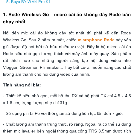
5. Boya BY-WM4 Pro K1
1. Rode Wireless Go – micro cài áo không dây Rode bán
chạy nhất
Nói đến mic cài áo không dây tốt nhất thì phải kể đến Rode
Wireless Go. Sau 2 năm ra mắt, chiếc
microphone Rode
này vẫn
giữ được độ hot bởi sở hữu nhiều ưu việt. Đây là bộ micro cài áo
Rode siêu nhỏ gọn tương thích với máy ảnh máy quay. Sản phẩm
rất thích hợp cho những người sáng tạo nội dung video như
Vlogger, Streamer, Filmmaker... Hay bất cứ ai muốn nâng cao chất
lượng âm thanh cho nội dung video của mình.
Tính năng nổi bật:
- Thiết kế siêu nhỏ gọn, mỗi bộ thu RX và bộ phát TX chỉ 4.5 x 4.5
x 1.8 cm, trọng lượng nhẹ chỉ 31g.
- Sử dụng pin Li-Po với thời gian sử dụng liên tục lên đến 7 giờ.
- Chất lượng âm thanh trung thực, rõ ràng. Ngoài ra có thể sử dụng
thêm mic lavalier bên ngoài thông qua cổng TRS 3.5mm được tích