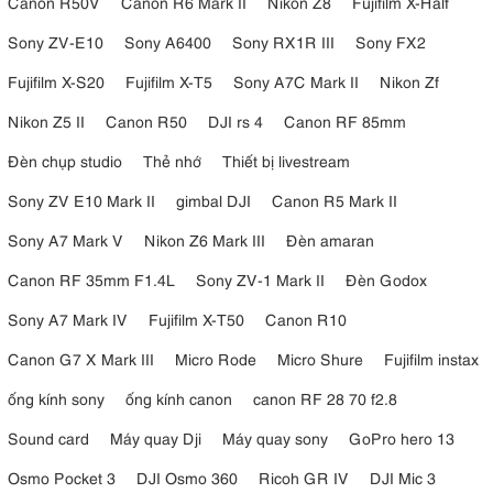
Canon R50V
Canon R6 Mark II
Nikon Z8
Fujifilm X-Half
Sony ZV-E10
Sony A6400
Sony RX1R III
Sony FX2
Fujifilm X-S20
Fujifilm X-T5
Sony A7C Mark II
Nikon Zf
Nikon Z5 II
Canon R50
DJI rs 4
Canon RF 85mm
Đèn chụp studio
Thẻ nhớ
Thiết bị livestream
Sony ZV E10 Mark II
gimbal DJI
Canon R5 Mark II
Sony A7 Mark V
Nikon Z6 Mark III
Đèn amaran
Canon RF 35mm F1.4L
Sony ZV-1 Mark II
Đèn Godox
Sony A7 Mark IV
Fujifilm X-T50
Canon R10
Canon G7 X Mark III
Micro Rode
Micro Shure
Fujifilm instax
ống kính sony
ống kính canon
canon RF 28 70 f2.8
Sound card
Máy quay Dji
Máy quay sony
GoPro hero 13
Osmo Pocket 3
DJI Osmo 360
Ricoh GR IV
DJI Mic 3