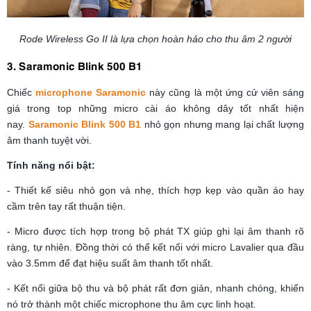
Rode Wireless Go II là lựa chọn hoàn hảo cho thu âm 2 người
3. Saramonic Blink 500 B1
Chiếc
microphone Saramonic
này cũng là một ứng cử viên sáng
giá trong top những micro cài áo không dây tốt nhất hiện
nay.
Saramonic Blink 500 B1
nhỏ gọn nhưng mang lại chất lượng
âm thanh tuyệt vời.
Tính năng nổi bật:
- Thiết kế siêu nhỏ gọn và nhẹ, thích hợp kẹp vào quần áo hay
cầm trên tay rất thuận tiện.
- Micro được tích hợp trong bộ phát TX giúp ghi lại âm thanh rõ
ràng, tự nhiên. Đồng thời có thể kết nối với micro Lavalier qua đầu
vào 3.5mm để đạt hiệu suất âm thanh tốt nhất.
- Kết nối giữa bộ thu và bộ phát rất đơn giản, nhanh chóng, khiến
nó trở thành một chiếc microphone thu âm cực linh hoạt.