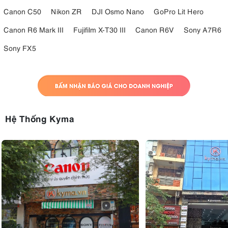
Canon C50
Nikon ZR
DJI Osmo Nano
GoPro Lit Hero
Canon R6 Mark III
Fujifilm X-T30 III
Canon R6V
Sony A7R6
Sony FX5
Hệ Thống Kyma