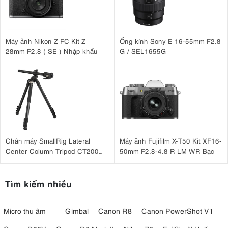
Máy ảnh Nikon Z FC Kit Z
Ống kính Sony E 16-55mm F2.8
28mm F2.8 ( SE ) Nhập khẩu
G / SEL1655G
Chân máy SmallRig Lateral
Máy ảnh Fujifilm X-T50 Kit XF16-
Center Column Tripod CT200
50mm F2.8-4.8 R LM WR Bạc
4288
Tìm kiếm nhiều
Micro thu âm
Gimbal
Canon R8
Canon PowerShot V1