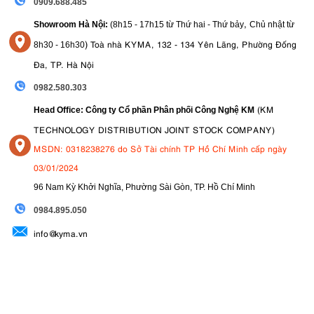
0909.688.485
,
Showroom Hà Nội:
(8h15 - 17h15 từ Thứ hai - Thứ bảy
Chủ nhật từ
)
Toà nhà KYMA, 132 - 134 Yên Lãng, Phường Đống
8
h30 - 16h30
Đa, TP. Hà Nội
0982.580.303
(KM
Head Office: Công ty Cổ phần Phân phối Công Nghệ KM
TECHNOLOGY DISTRIBUTION JOINT STOCK COMPANY)
MSDN: 0318238276 do Sở Tài chính TP Hồ Chí Minh cấp ngày
03/01/2024
96 Nam Kỳ Khởi Nghĩa, Phường Sài Gòn, TP. Hồ Chí Minh
09
84.895.050
info@kyma.vn