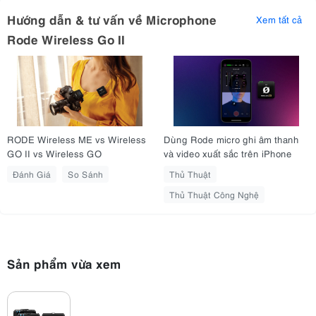
Hướng dẫn & tư vấn về Microphone
Xem tất cả
Rode Wireless Go II
RODE Wireless ME vs Wireless
Dùng Rode micro ghi âm thanh
GO II vs Wireless GO
và video xuất sắc trên iPhone
Đánh Giá
So Sánh
Thủ Thuật
Thủ Thuật Công Nghệ
Trọng lượng cho mỗi bộ thu/phát chỉ khoảng 30g
Thiết kế kẹp độc đáo của Rode Wireless Go II giúp bạn nhanh
Sản phẩm vừa xem
chóng và dễ dàng gắn vào quần áo, ngàm máy ảnh, khung máy
ảnh di động. Hoặc bất kỳ phụ kiện nào một cách tiện lợi, dễ dàng.