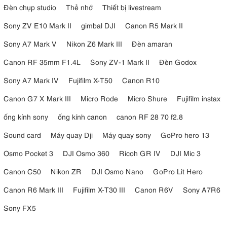
Đèn chụp studio
Thẻ nhớ
Thiết bị livestream
4. Ứng dụng Rode Central
Sony ZV E10 Mark II
gimbal DJI
Canon R5 Mark II
Mở khóa các tính năng tiên tiến cho Wireless GO II với RØDE
Sony A7 Mark V
Nikon Z6 Mark III
Đèn amaran
Central. Thông qua ứng dụng Rode Central, bạn có thể tiến hành
tinh chỉnh nhiều chế độ cho cả bộ thu và phát thông với nhiều tính
Canon RF 35mm F1.4L
Sony ZV-1 Mark II
Đèn Godox
năng thú vị. Như truy cập, tối ưu hóa và xuất các bản ghi, kích hoạt
Sony A7 Mark IV
Fujifilm X-T50
Canon R10
và hủy kích hoạt các chức năng cũng như cập nhật firmware…
Canon G7 X Mark III
Micro Rode
Micro Shure
Fujifilm instax
5. Thông số kỹ thuật chi tiết của micro
không dây Rode Wireless Go II
ống kính sony
ống kính canon
canon RF 28 70 f2.8
Sound card
Máy quay Dji
Máy quay sony
GoPro hero 13
- Loại truyền: Tần số kỹ thuật số 2,4GHz với mã hóa 128-bit
Osmo Pocket 3
DJI Osmo 360
Ricoh GR IV
DJI Mic 3
- Dải tần số: 50Hz - 20kHz
Canon C50
Nikon ZR
DJI Osmo Nano
GoPro Lit Hero
- SPL tối đa (Mic): 100dB
Canon R6 Mark III
Fujifilm X-T30 III
Canon R6V
Sony A7R6
- Mức đầu vào tối đa (3,5 mm): -20dBV
Sony FX5
- Mức ồn tương đương: 22dBA