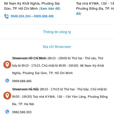
96 Nam Kỳ Khởi Nghĩa, Phường Sài
Toà nhà KYMA, 132 - 1
Xem bản đồ
Gòn, TP. Hồ Chí Minh
(
)
Phường Đống Đa, TP. H
đồ
)
0948.024.334
-
0909.688.485
0982.580.303
-
0938
Thông tin công ty
Địa chỉ Showroom
Showroom Hồ Chí Minh:
(8h15 - 19h00 từ
Thứ hai - Thứ sáu, Thứ
96 Nam Kỳ Khởi
bảy từ
8h15 - 17h15,
Chủ nhật từ 8
h30 - 16h30
)
Nghĩa, Phường Sài Gòn, TP. Hồ Chí Minh
0909.688.485
,
Showroom Hà Nội:
(8h15 - 17h15 từ Thứ hai - Thứ bảy
Chủ nhật từ
)
Toà nhà KYMA, 132 - 134 Yên Lãng, Phường Đống
8
h30 - 16h30
Đa, TP. Hà Nội
0982.580.303