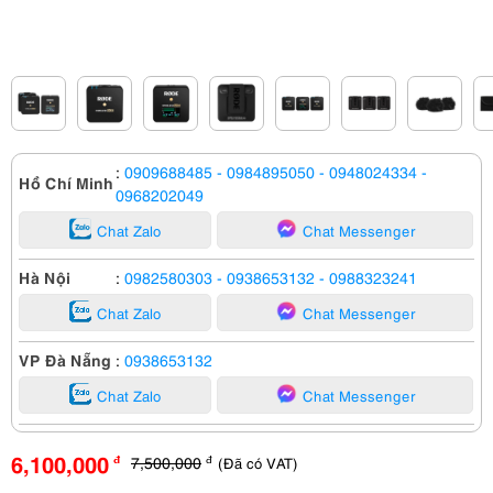
:
0909688485
- 0984895050
- 0948024334
-
Hồ Chí Minh
0968202049
Chat Zalo
Chat Messenger
Hà Nội
:
0982580303
- 0938653132
- 0988323241
Chat Zalo
Chat Messenger
VP Đà Nẵng
:
0938653132
Chat Zalo
Chat Messenger
6,100,000
7,500,000
(Đã có VAT)
đ
đ