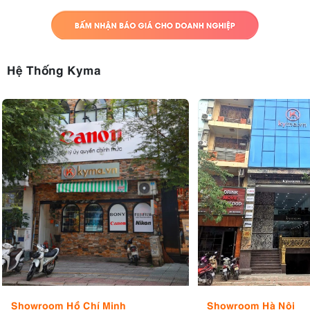
- Độ lợi tiền khuếch đại Micro: 20dB
- Thời gian hoạt động: 7 giờ
- Thời gian sạc: 2 giờ
Hệ Thống Kyma
- Phạm vi truyền: 200m
6. Tiểu kết
Là thế hệ micro không dây cao cấp tiếp theo của Wireless GO
trước đó,
microphone Rode Wireless Go II
đã có nhiều những
nâng cấp và cải tiến thú vị và do đó tăng đáng kể sức hấp dẫn của
nó. Và so với mọi hệ thống micro không dây nhỏ gọn có trên thị
trường, Go II mang đến trải nghiệm hoàn chỉnh, dễ sử dụng và
đáng tin cậy nhất. Đây hứa hẹn sẽ là chiếc micro không dây đáp
ứng được những yêu cầu khắt khe nhất của người dùng.
Showroom Hồ Chí Minh
Showroom Hà Nội