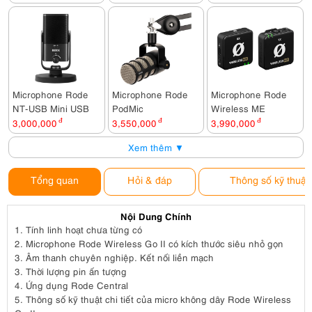
Microphone Rode
Microphone Rode
Microphone Rode
NT-USB Mini USB
PodMic
Wireless ME
3,000,000
đ
3,550,000
đ
3,990,000
đ
Xem thêm ▼
Tổng quan
Hỏi & đáp
Thông số kỹ thuật
Nội Dung Chính
1.
Tính linh hoạt chưa từng có
2.
Microphone Rode Wireless Go II có kích thước siêu nhỏ gọn
3.
Âm thanh chuyên nghiệp. Kết nối liền mạch
3.
Thời lượng pin ấn tượng
4.
Ứng dụng Rode Central
5.
Thông số kỹ thuật chi tiết của micro không dây Rode Wireless