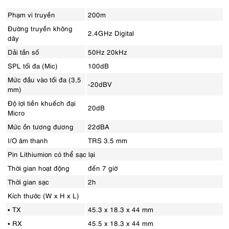
Phạm vi truyền
200m
Đường truyền không
2.4GHz Digital
dây
Dải tần số
50Hz 20kHz
SPL tối đa (Mic)
100dB
Mức đầu vào tối đa (3,5
-20dBV
mm)
Độ lợi tiền khuếch đại
20dB
Micro
Mức ồn tương đương
22dBA
I/O âm thanh
TRS 3.5 mm
Pin Lithiumion có thể sạc lại
Thời gian hoạt động
đến 7 giờ
Thời gian sạc
2h
Kích thước (W x H x L)
• TX
45.3 x 18.3 x 44 mm
• RX
45.5 x 18.3 x 44 mm