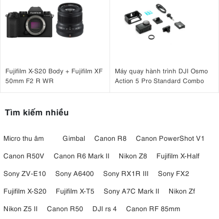
người dùng có thể thoải mái ghi âm mà không lo lắng gặp bất kì sự
gián đoạn nào trong quá trình truyền dữ liệu.
Fujifilm X-S20 Body + Fujifilm XF
Máy quay hành trình DJI Osmo
50mm F2 R WR
Action 5 Pro Standard Combo
Tìm kiếm nhiều
Micro thu âm
Gimbal
Canon R8
Canon PowerShot V1
Canon R50V
Canon R6 Mark II
Nikon Z8
Fujifilm X-Half
Sony ZV-E10
Sony A6400
Sony RX1R III
Sony FX2
Fujifilm X-S20
Fujifilm X-T5
Sony A7C Mark II
Nikon Zf
Nikon Z5 II
Canon R50
DJI rs 4
Canon RF 85mm
Pin lithium-ion có thể sạc lại cho thời lượng pin lên đến 7 giờ