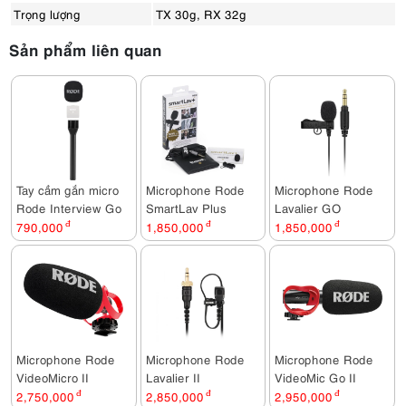
Trọng lượng
TX 30g, RX 32g
Sản phẩm liên quan
Tay cầm gắn micro
Microphone Rode
Microphone Rode
Rode Interview Go
SmartLav Plus
Lavalier GO
790,000
đ
1,850,000
đ
1,850,000
đ
Microphone Rode
Microphone Rode
Microphone Rode
VideoMicro II
Lavalier II
VideoMic Go II
2,750,000
đ
2,850,000
đ
2,950,000
đ