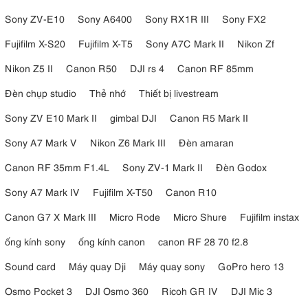
Sony ZV-E10
Sony A6400
Sony RX1R III
Sony FX2
Fujifilm X-S20
Fujifilm X-T5
Sony A7C Mark II
Nikon Zf
Tạm kết
Nikon Z5 II
Canon R50
DJI rs 4
Canon RF 85mm
Tổng cộng, bộ chuyển đổi cầm tay RODE Interview GO không chỉ
Đèn chụp studio
Thẻ nhớ
Thiết bị livestream
đáp ứng mà còn vượt qua kỳ vọng với cài đặt dễ dàng, xử lý thân
thiện với người dùng và đầu ra âm thanh đáng tin cậy. Sự tích hợp
Sony ZV E10 Mark II
gimbal DJI
Canon R5 Mark II
mượt mà với Wireless GO là một ưu điểm lớn, cùng với màu đen
sang trọng. Chúng tôi khuyến khích RODE Interview GO đối với
Sony A7 Mark V
Nikon Z6 Mark III
Đèn amaran
những người cần một giải pháp đáng tin cậy, thực tế và chức năng
Canon RF 35mm F1.4L
Sony ZV-1 Mark II
Đèn Godox
cho các bản ghi và phỏng vấn chuyên nghiệp.
Sony A7 Mark IV
Fujifilm X-T50
Canon R10
Canon G7 X Mark III
Micro Rode
Micro Shure
Fujifilm instax
ống kính sony
ống kính canon
canon RF 28 70 f2.8
Sound card
Máy quay Dji
Máy quay sony
GoPro hero 13
Osmo Pocket 3
DJI Osmo 360
Ricoh GR IV
DJI Mic 3