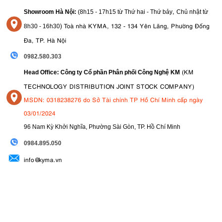
,
Showroom Hà Nội:
(8h15 - 17h15 từ Thứ hai - Thứ bảy
Chủ nhật từ
)
Toà nhà KYMA, 132 - 134 Yên Lãng, Phường Đống
8
h30 - 16h30
Đa, TP. Hà Nội
0982.580.303
(KM
Head Office: Công ty Cổ phần Phân phối Công Nghệ KM
TECHNOLOGY DISTRIBUTION JOINT STOCK COMPANY)
MSDN: 0318238276 do Sở Tài chính TP Hồ Chí Minh cấp ngày
03/01/2024
96 Nam Kỳ Khởi Nghĩa, Phường Sài Gòn, TP. Hồ Chí Minh
09
84.895.050
info@kyma.vn