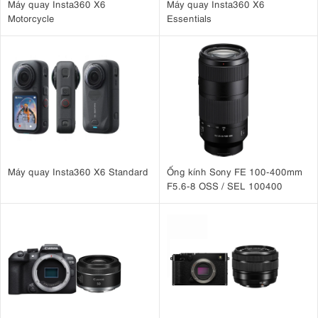
Máy quay Insta360 X6
Máy quay Insta360 X6
Motorcycle
Essentials
Interview GO sở hữu một số tính năng quan trọng, bao gồm khả
năng biến truyền Wireless GO thành micro cầm tay. Tay cầm và
tấm chắn gió có thể tháo rời giảm hiệu ứng âm thanh plosive và
tiếng gió, làm cho nó phù hợp cho các buổi ghi âm ngoại ô. Hoạt
động hoàn hảo với Wireless GO và GO II, Interview GO hoạt động
mượt mà với các hệ thống micro này, cung cấp một hình dạng độc
đáo, công nghệ độc quyền và chất lượng âm thanh cao cấp.
Trong một tuần sử dụng, RODE Interview GO đã chứng minh giá trị
của mình, cung cấp âm thanh rõ ràng và giọng nói sắc nét với chất
Máy quay Insta360 X6 Standard
Ống kính Sony FE 100-400mm
lượng âm thanh xuất sắc. Mặc dù không vượt qua các micro
F5.6-8 OSS / SEL 100400
chuyên dụng như micro Reporter, Wireless GO vẫn là một lựa chọn
thay thế giá trị. Khi kết hợp với Wireless GO, Interview GO xuất sắc
trong việc cung cấp truyền thông rõ ràng, phù hợp cho các nhiệm
vụ chuyên nghiệp và các hoạt động quan trọng.
5. Kết nối và tiện lợi
Việc sử dụng adapter mang lại sự thuận tiện xuất sắc, với các điều