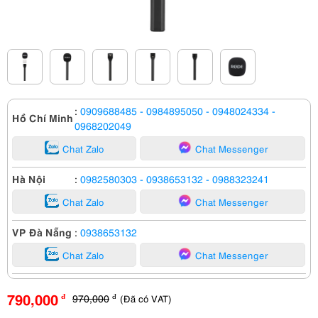
:
0909688485
- 0984895050
- 0948024334
-
Hồ Chí Minh
0968202049
Chat Zalo
Chat Messenger
Hà Nội
:
0982580303
- 0938653132
- 0988323241
Chat Zalo
Chat Messenger
VP Đà Nẵng
:
0938653132
Chat Zalo
Chat Messenger
790,000
970,000
(Đã có VAT)
đ
đ