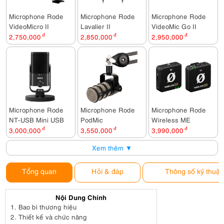
Microphone Rode
Microphone Rode
Microphone Rode
VideoMicro II
Lavalier II
VideoMic Go II
2,750,000
đ
2,850,000
đ
2,950,000
đ
Microphone Rode
Microphone Rode
Microphone Rode
NT-USB Mini USB
PodMic
Wireless ME
3,000,000
đ
3,550,000
đ
3,990,000
đ
Xem thêm ▼
Tổng quan
Hỏi & đáp
Thông số kỹ thuật
Nội Dung Chính
1.
Bao bì thương hiệu
2.
Thiết kế và chức năng