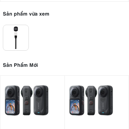
cầu người dùng đặt truyền máy phát vào adapter trước khi gắn tấm
chắn gió. Rãnh cho clip Wireless GO giúp xây dựng một kết nối an
Sản phẩm vừa xem
toàn, quan trọng để ngăn chặn việc thu âm giữa các chuyển động.
Sản Phẩm Mới
4. Những tính năng quan trọng và trải
nghiệm