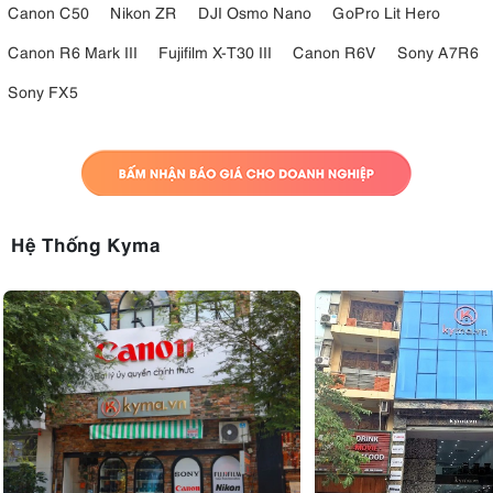
Canon C50
Nikon ZR
DJI Osmo Nano
GoPro Lit Hero
Canon R6 Mark III
Fujifilm X-T30 III
Canon R6V
Sony A7R6
Sony FX5
Hệ Thống Kyma