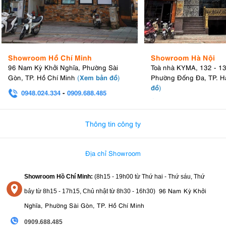
Showroom Hồ Chí Minh
Showroom Hà Nội
96 Nam Kỳ Khởi Nghĩa, Phường Sài
Toà nhà KYMA, 132 - 1
Xem bản đồ
Gòn, TP. Hồ Chí Minh
(
)
Phường Đống Đa, TP. H
đồ
)
0948.024.334
-
0909.688.485
0982.580.303
-
0938
Thông tin công ty
Địa chỉ Showroom
Showroom Hồ Chí Minh:
(8h15 - 19h00 từ
Thứ hai - Thứ sáu, Thứ
96 Nam Kỳ Khởi
bảy từ
8h15 - 17h15,
Chủ nhật từ 8
h30 - 16h30
)
Nghĩa, Phường Sài Gòn, TP. Hồ Chí Minh
0909.688.485