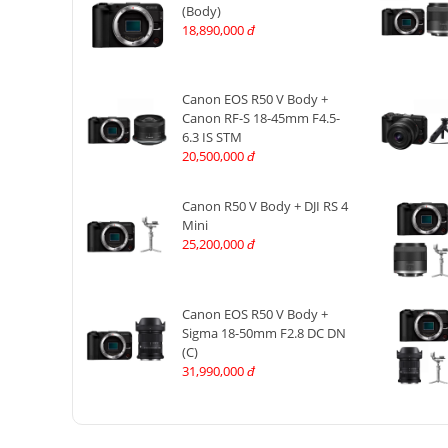
(Body)
18,890,000
đ
Canon EOS R50 V Body +
Canon RF-S 18-45mm F4.5-
6.3 IS STM
20,500,000
đ
Canon R50 V Body + DJI RS 4
Mini
25,200,000
đ
Canon EOS R50 V Body +
Sigma 18-50mm F2.8 DC DN
(C)
31,990,000
đ