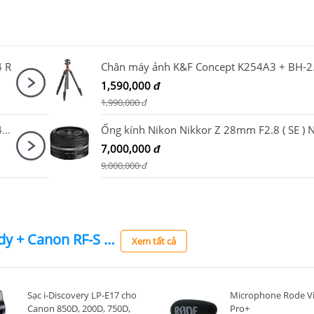
4 R
Chân máy
1,590,000
đ
1,990,000
đ
Máy ảnh Canon EOS RP Kit RF24-105mm F4-7.1 IS STM
7,000,000
đ
9,000,000
đ
Canon EOS R50 V Body + Canon RF-S 14-30mm F4-6.3 IS STM PZ + DJI RS 4 Mini
Xem tất cả
Sạc i-Discovery LP-E17 cho
Microphone Rode V
Canon 850D, 200D, 750D,
Pro+