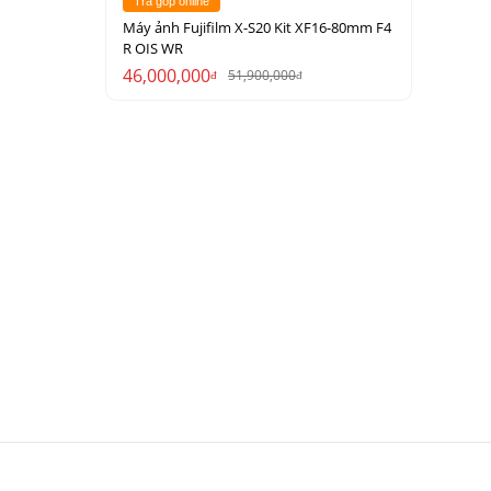
Trả góp online
Máy ảnh Fujifilm X-S20 Kit XF16-80mm F4
R OIS WR
46,000,000
51,900,000
đ
đ