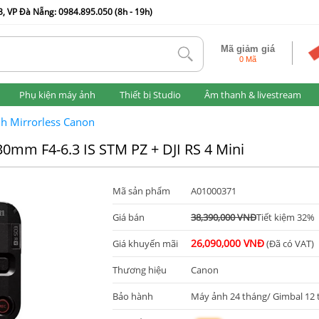
, VP Đà Nẵng: 0984.895.050 (8h - 19h)
Mã giảm giá
tlk
0 Mã
Phụ kiện máy ảnh
Thiết bị Studio
Âm thanh & livestream
h Mirrorless Canon
0mm F4-6.3 IS STM PZ + DJI RS 4 Mini
Mã sản phẩm
A01000371
Giá bán
38,390,000 VNĐ
Tiết kiệm 32%
26,090,000 VNĐ
Giá khuyến mãi
(Đã có VAT)
Thương hiệu
Canon
Bảo hành
Máy ảnh 24 tháng/ Gimbal 12 