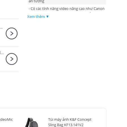
ấn tượng
- Có các tính năng video nâng cao như Canon
Log 3, HLG, PQ, Ghi hình 709, Màu giả và
Xem thêm ▼
Zebras
 ảnh K&F Concept K254A3 + BH-28L KF09.089V1
- Nhiều chế độ chụp tùy chỉnh hơn như chế
độ làm mịn da, chế độ phim demo cận cảnh,
chế độ ổn định hình ảnh phim...
- Tên viết tắt của Canon EOS R50 V là Canon
R50V
Ống kính Nikon Nikkor Z 28mm F2.8 ( SE ) Nhập khẩu
ideoMic
Túi máy ảnh K&F Concept
Sling Bag KF13.141V2