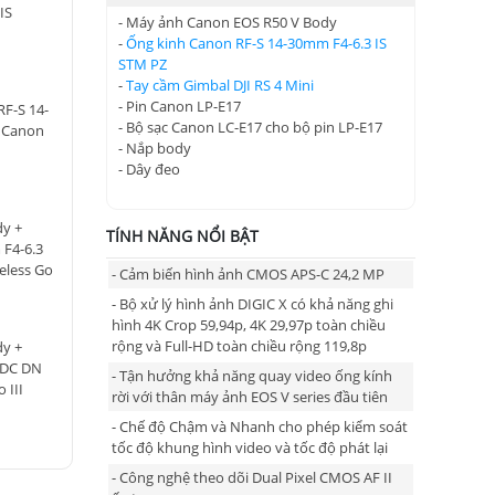
IS
- Máy ảnh Canon EOS R50 V Body
-
Ống kinh Canon RF-S 14-30mm F4-6.3 IS
STM PZ
-
Tay cầm Gimbal DJI RS 4 Mini
- Pin Canon LP-E17
RF-S 14-
- Bộ sạc Canon LC-E17 cho bộ pin LP-E17
 Canon
- Nắp body
- Dây đeo
BR
y +
TÍNH NĂNG NỔI BẬT
F4-6.3
eless Go
- Cảm biến hình ảnh CMOS APS-C 24,2 MP
- Bộ xử lý hình ảnh DIGIC X có khả năng ghi
hình 4K Crop 59,94p, 4K 29,97p toàn chiều
rộng và Full-HD toàn chiều rộng 119,8p
y +
 DC DN
- Tận hưởng khả năng quay video ống kính
 III
rời với thân máy ảnh EOS V series đầu tiên
- Chế độ Chậm và Nhanh cho phép kiểm soát
tốc độ khung hình video và tốc độ phát lại
- Công nghệ theo dõi Dual Pixel CMOS AF II