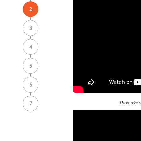
2
3
4
5
6
7
Thỏa sức s