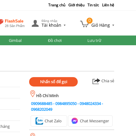
Trang chủ
Giới thiệu
Tin tức
Liên hệ
0
FlashSale
Đăng nhập
Tài khoản
Giỏ Hàng
28 Sản Phẩm
Gimbal
Đồ chơi
Lưu trữ
Chia sẻ
Nhấn số để gọi
Hồ Chí Minh
0909688485
-
0984895050
-
0948024334
-
0968202049
Chat Zalo
Chat Messenger
tháng