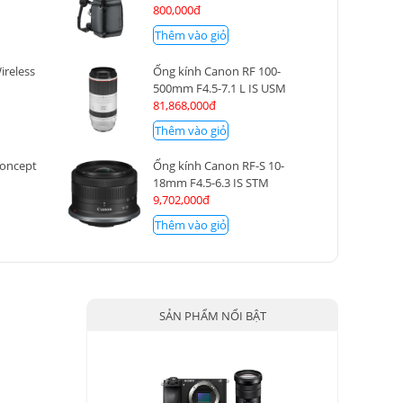
800,000đ
Thêm vào giỏ
reless
Ống kính Canon RF 100-
500mm F4.5-7.1 L IS USM
81,868,000đ
Thêm vào giỏ
Concept
Ống kính Canon RF-S 10-
18mm F4.5-6.3 IS STM
9,702,000đ
Thêm vào giỏ
SẢN PHẨM NỔI BẬT