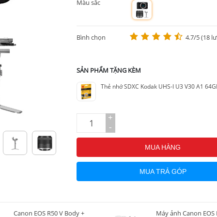
Màu sắc
m
Bình chọn
4.7/5 (18 l
SẢN PHẨM TẶNG KÈM
Thẻ nhớ SDXC Kodak UHS-I U3 V30 A1 64G
+
-
MUA HÀNG
MUA TRẢ GÓP
Canon EOS R50 V Body +
Máy ảnh Canon EOS R