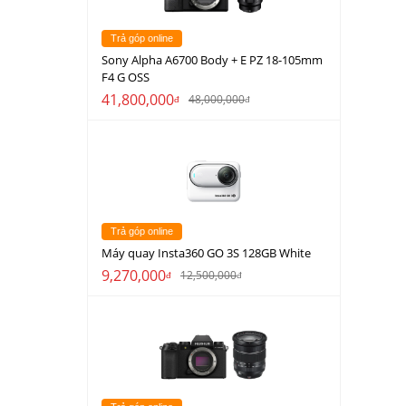
Trả góp online
Sony Alpha A6700 Body + E PZ 18-105mm
F4 G OSS
41,800,000
48,000,000
đ
đ
Trả góp online
Máy quay Insta360 GO 3S 128GB White
9,270,000
12,500,000
đ
đ