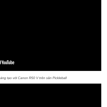
áng tạo với Canon R50 V trên sân Pickleball