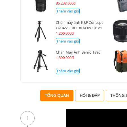
35,238,000đ
Thêm vào giỏ
Chân máy ảnh K&F Concept
O234A1+ BH-36 KF09.101V1
1,200,000đ
Thêm vào giỏ
Chân Máy Ảnh Benro T890
1,390,000đ
Thêm vào giỏ
TỔNG QUAN
HỎI & ĐÁP
THÔNG S
1