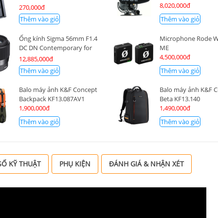
800D, 77D, M6M2, M5, M6
8,020,000đ
270,000đ
Thêm vào giỏ
Thêm vào giỏ
Ống kính Sigma 56mm F1.4
Microphone Rode Wi
DC DN Contemporary for
ME
Canon RF-S
4,500,000đ
12,885,000đ
Thêm vào giỏ
Thêm vào giỏ
Balo máy ảnh K&F Concept
Balo máy ảnh K&F 
Backpack KF13.087AV1
Beta KF13.140
1,900,000đ
1,490,000đ
Thêm vào giỏ
Thêm vào giỏ
Ố KỸ THUẬT
PHỤ KIỆN
ĐÁNH GIÁ & NHẬN XÉT