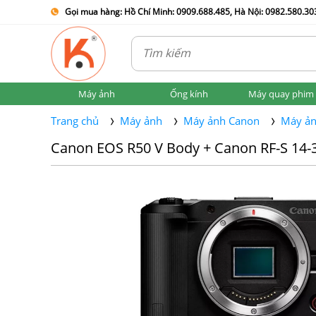
Gọi mua hàng: Hồ Chí Minh: 0909.688.485, Hà Nội: 0982.580.303
Máy ảnh
Ống kính
Máy quay phim
Trang chủ
Máy ảnh
Máy ảnh Canon
Máy ản
Canon EOS R50 V Body + Canon RF-S 14-3