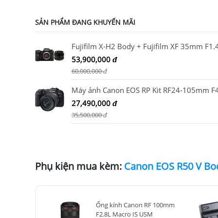
SẢN PHẨM ĐANG KHUYẾN MÃI
Fujifilm X-H2 Body + Fujifilm XF 35mm F1.
53,900,000
đ
60,000,000
đ
27,490,000
đ
35,500,000
đ
Phụ kiện mua kèm:
Ống kính Canon RF 100mm
F2.8L Macro IS USM