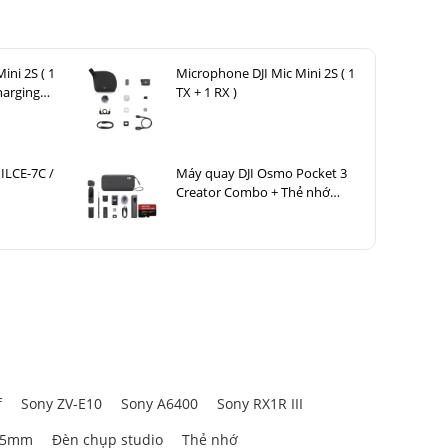
ini 2S ( 1
Microphone DJI Mic Mini 2S ( 1
harging
TX + 1 RX )
ILCE-7C /
Máy quay DJI Osmo Pocket 3
Creator Combo + Thẻ nhớ
MicroSDXC Sandisk Extreme
Pro 256GB 200MB/140MB/s
f
Sony ZV-E10
Sony A6400
Sony RX1R III
gger và nhà
ho những ai
85mm
Đèn chụp studio
Thẻ nhớ