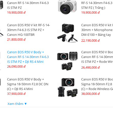
Canon RF-S 14-30mm F4-6.3
RF-S 14-30mm F4-6.3 
IS STM PZ
STM PZ ( Trắng )
19,900,000
19,900,000
đ
đ
Canon EOS R50 V kit RF-S 14-
Canon EOS R50 V kit 
30mm F4-6.3 IS STM PZ +
30mm + Microphone
Canon HG-100TBR
DM-E100 + Báng tay
21,800,000
cầm Canon HG-100T
đ
22,190,000
đ
Canon EOS R50 V Body +
Canon EOS R50 V Bod
Canon RF-S 14-30mm F4-6.3
Canon RF-S 14-30mm 
IS STM PZ + DJI RS 4 Mini
IS STM PZ + Rode Wir
26,090,000
III
đ
26,490,000
đ
Canon EOS R50 V Body +
Canon EOS R50 V Bod
Sigma 18-50mm F2.8 DC DN
Sigma 18-50mm F2.8
(C) + DJI RS 4 Mini
(C) + Rode Wireless Go
37,900,000
38,000,000
đ
đ
Xem thêm ▼