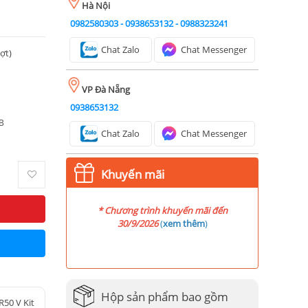
Hà Nội
0982580303
-
0938653132
-
0988323241
Chat Zalo
Chat Messenger
ượt)
VP Đà Nẵng
0938653132
B
Chat Zalo
Chat Messenger
Khuyến mãi
* Chương trình khuyến mãi đến
30/9/2026
(
xem thêm
)
Hộp sản phẩm bao gồm
50 V Kit