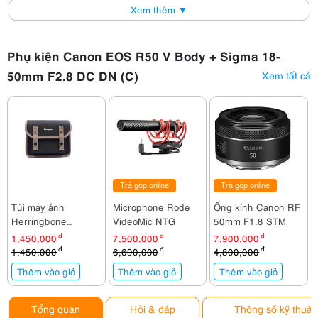
Xem thêm ▼
Phụ kiện Canon EOS R50 V Body + Sigma 18-
50mm F2.8 DC DN (C)
Xem tất cả
Trả góp online
Trả góp online
Túi máy ảnh
Microphone Rode
Ống kính Canon RF
Herringbone
VideoMic NTG
50mm F1.8 STM
Timecode Mini
1,450,000
đ
7,500,000
đ
7,900,000
đ
Charcoal
1,450,000
đ
6,690,000
đ
4,800,000
đ
Thêm vào giỏ
Thêm vào giỏ
Thêm vào giỏ
Tổng quan
Hỏi & đáp
Thông số kỹ thuật