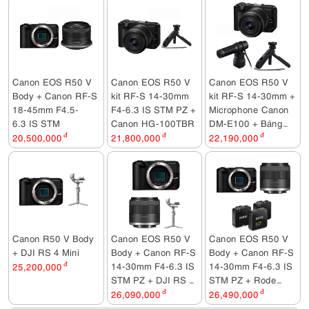
Canon EOS R50 V
Canon EOS R50 V
Canon EOS R50 V
Body + Canon RF-S
kit RF-S 14-30mm
kit RF-S 14-30mm +
18-45mm F4.5-
F4-6.3 IS STM PZ +
Microphone Canon
6.3 IS STM
Canon HG-100TBR
DM-E100 + Báng
tay cầm Canon HG-
20,500,000
đ
21,800,000
đ
22,190,000
đ
100TBR
Canon R50 V Body
Canon EOS R50 V
Canon EOS R50 V
+ DJI RS 4 Mini
Body + Canon RF-S
Body + Canon RF-S
14-30mm F4-6.3 IS
14-30mm F4-6.3 IS
25,200,000
đ
STM PZ + DJI RS 4
STM PZ + Rode
Mini
Wireless Go III
26,090,000
đ
26,490,000
đ