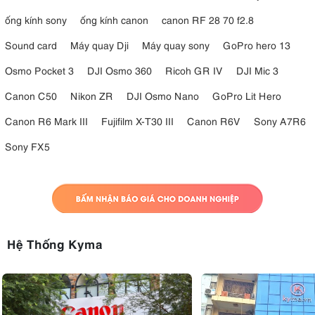
ống kính sony
ống kính canon
canon RF 28 70 f2.8
Sound card
Máy quay Dji
Máy quay sony
GoPro hero 13
Osmo Pocket 3
DJI Osmo 360
Ricoh GR IV
DJI Mic 3
Canon C50
Nikon ZR
DJI Osmo Nano
GoPro Lit Hero
Canon R6 Mark III
Fujifilm X-T30 III
Canon R6V
Sony A7R6
Sony FX5
Các yếu tố thiết kế đặc biệt:
Canon đã tích hợp một số yếu tố thiết kế đặc biệt vào
EOS
R50 V
để tối ưu hóa trải nghiệm của người dùng. Nút quay
phim được đặt ở phía trước máy ảnh, giúp việc bắt đầu và
Hệ Thống Kyma
dừng quay trở nên thuận tiện hơn khi selfie hoặc quay dọc.
Máy ảnh cũng có chân gắn tripod dọc, cho phép người dùng
gắn máy ảnh lên tripod grip một cách cân bằng hơn khi quay
dọc. Cần gạt zoom điện tử (trên ống kính kit) mang lại khả