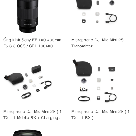
Ống kính Sony FE 100-400mm
Microphone DJI Mic Mini 2S
F5.6-8 OSS / SEL 100400
Transmitter
2. Thông Số Kỹ Thuật Nổi Bật Canon R50V
Cảm biến:
APS-C CMOS 24.2MP
Bộ xử lý:
DIGIC X
Microphone DJI Mic Mini 2S ( 1
Microphone DJI Mic Mini 2S ( 1
ISO:
100-32.000 (mở rộng đến 51.200)
TX + 1 Mobile RX + Charging
TX + 1 RX )
Case )
Chụp liên tiếp:
15 khung hình/giây (màn trập điện tử)
Quay video:
4K 60fps