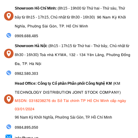
Showroom Hồ Chí Minh:
(8h15 - 19h00 từ
Thứ hai - Thứ sáu, Thứ
96 Nam Kỳ Khởi
bảy từ
8h15 - 17h15,
Chủ nhật từ 8
h30 - 16h30
)
Nghĩa, Phường Sài Gòn, TP. Hồ Chí Minh
0909.688.485
,
Showroom Hà Nội:
(8h15 - 17h15 từ Thứ hai - Thứ bảy
Chủ nhật từ
)
Toà nhà KYMA, 132 - 134 Yên Lãng, Phường Đống
8
h30 - 16h30
Dải ISO:
Đa, TP. Hà Nội
Máy ảnh có dải ISO rộng, từ 100 đến 32000 (mở rộng lên
0982.580.303
đến 51200 cho ảnh tĩnh). Điều này cho phép người dùng
(KM
Head Office: Công ty Cổ phần Phân phối Công Nghệ KM
chụp ảnh và quay phim trong nhiều điều kiện ánh sáng khác
nhau, ngay cả trong môi trường thiếu sáng. Khả năng kiểm
TECHNOLOGY DISTRIBUTION JOINT STOCK COMPANY)
soát nhiễu tốt ở ISO cao giúp đảm bảo hình ảnh và video
MSDN: 0318238276 do Sở Tài chính TP Hồ Chí Minh cấp ngày
luôn rõ ràng và sắc nét.
03/01/2024
Chất lượng hình ảnh:
96 Nam Kỳ Khởi Nghĩa, Phường Sài Gòn, TP. Hồ Chí Minh
Chất lượng hình ảnh của Canon EOS
R50 V
rất ấn tượng,
09
84.895.050
với độ sắc nét cao, chi tiết phong phú và màu sắc trung thực.
info@kyma.vn