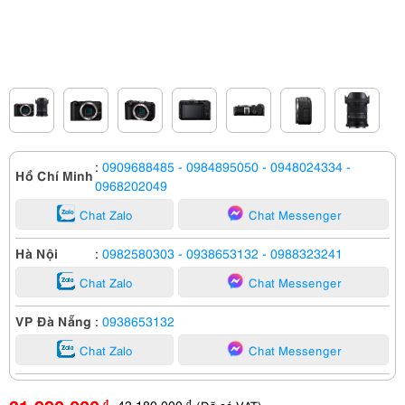
:
0909688485
- 0984895050
- 0948024334
-
Hồ Chí Minh
0968202049
Chat Zalo
Chat Messenger
Hà Nội
:
0982580303
- 0938653132
- 0988323241
Chat Zalo
Chat Messenger
VP Đà Nẵng
:
0938653132
Chat Zalo
Chat Messenger
43,180,000
đ
đ