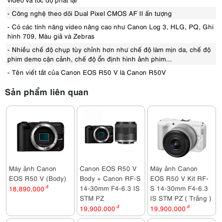
- Công nghệ theo dõi Dual Pixel CMOS AF II ấn tượng
- Có các tính năng video nâng cao như Canon Log 3, HLG, PQ, Ghi
hình 709, Màu giả và Zebras
- Nhiều chế độ chụp tùy chỉnh hơn như chế độ làm mịn da, chế độ
phim demo cận cảnh, chế độ ổn định hình ảnh phim...
- Tên viết tắt của Canon EOS R50 V là Canon R50V
Sản phẩm liên quan
Máy ảnh Canon
Canon EOS R50 V
Máy ảnh Canon
EOS R50 V (Body)
Body + Canon RF-S
EOS R50 V Kit RF-
14-30mm F4-6.3 IS
S 14-30mm F4-6.3
18,890,000
đ
STM PZ
IS STM PZ ( Trắng )
19,900,000
đ
19,900,000
đ