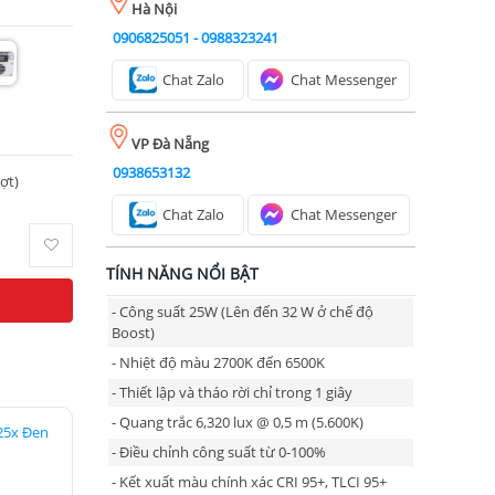
Hà Nội
0906825051
-
0988323241
Chat Zalo
Chat Messenger
VP Đà Nẵng
0938653132
ượt)
Chat Zalo
Chat Messenger
TÍNH NĂNG NỔI BẬT
- Công suất 25W (Lên đến 32 W ở chế độ
Boost)
- Nhiệt độ màu 2700K đến 6500K
- Thiết lập và tháo rời chỉ trong 1 giây
- Quang trắc 6,320 lux @ 0,5 m (5.600K)
25x Đen
- Điều chỉnh công suất từ 0-100%
- Kết xuất màu chính xác CRI 95+, TLCI 95+