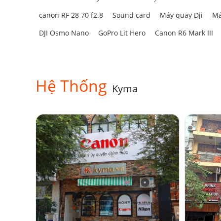
canon RF 28 70 f2.8
Sound card
Máy quay Dji
Má
DJI Osmo Nano
GoPro Lit Hero
Canon R6 Mark III
Hệ Thống
Kyma
3. Độ sáng vượt trội trong phân 
Dù sở hữu kích thước nhỏ gọn, Amaran Ace 25x lại 
Ở chế độ
Boost Mode
, đèn đạt công suất tối đa
32
cao đối với một mẫu đèn LED on-camera, giúp ngư
điều kiện ánh sáng khác nhau.
Nhờ hệ thống quang học được tối ưu, ánh sáng ph
hơn khi ghi hình.
4. Dải nhiệt độ màu linh hoạt 2