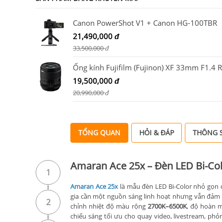
Canon PowerShot V1 + Canon HG-100TBR
21,490,000
đ
33,500,000
đ
19,500,000
đ
20,990,000
đ
TỔNG QUAN
HỎI & ĐÁP
THÔNG S
Amaran Ace 25x – Đèn LED Bi-C
1
Amaran Ace 25x
là mẫu đèn LED Bi-Color nhỏ gọn đ
gia cần một nguồn sáng linh hoạt nhưng vẫn đảm 
2
chỉnh nhiệt độ màu rộng
2700K–6500K
, độ hoàn 
chiếu sáng tối ưu cho quay video, livestream, ph