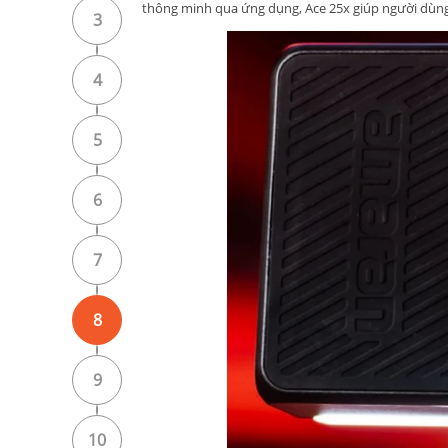
thông minh qua ứng dụng, Ace 25x giúp người dùng
3
4
5
6
7
8
9
10