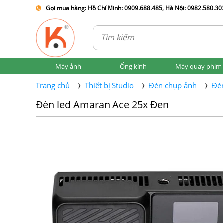
Gọi mua hàng: Hồ Chí Minh: 0909.688.485, Hà Nội: 0982.580.303
Máy ảnh
Ống kính
Máy quay phim
Trang chủ
Thiết bị Studio
Đèn chụp ảnh
Đèn
Đèn led Amaran Ace 25x Đen