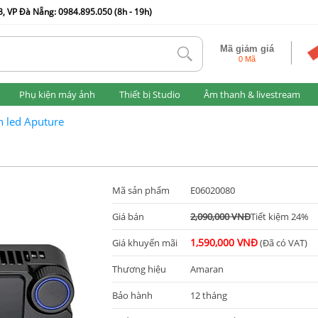
, VP Đà Nẵng: 0984.895.050 (8h - 19h)
Mã giảm giá
tlk
0 Mã
Phụ kiện máy ảnh
Thiết bị Studio
Âm thanh & livestream
 led Aputure
Mã sản phẩm
E06020080
Giá bán
2,090,000 VNĐ
Tiết kiệm 24%
1,590,000 VNĐ
Giá khuyến mãi
(Đã có VAT)
Thương hiệu
Amaran
Bảo hành
12 tháng