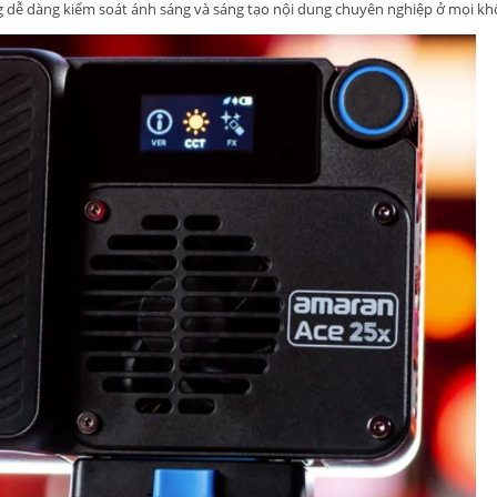
 dễ dàng kiểm soát ánh sáng và sáng tạo nội dung chuyên nghiệp ở mọi kh