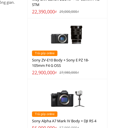
ông gian.
STM
22,390,000
29,000,000
đ
đ
Trả góp online
Sony ZV-E10 Body + Sony E PZ 18-
105mm F4 G OSS
22,900,000
27,980,000
đ
đ
Trả góp online
Sony Alpha A7 Mark IV Body + DJI RS 4
56,000,000
57,990,000
đ
đ