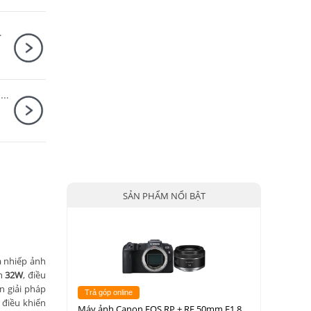
S STM (nhập khẩu)
Máy ảnh Nikon Z50 II Kit Z DX 16-50mm F3.5-6.3 VR Nhập khẩu
SẢN PHẨM NỔI BẬT
à nhiếp ảnh
ến
32W
, điều
n giải pháp
Trả góp online
 điều khiển
Máy ảnh Canon EOS RP + RF 50mm F1.8