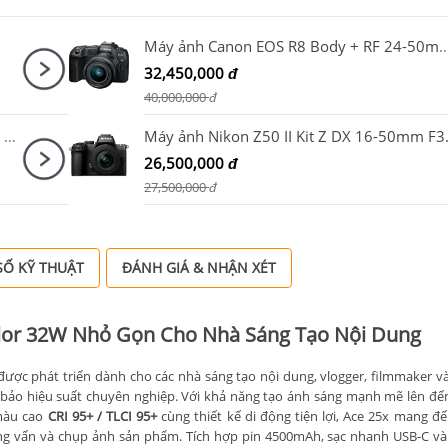
Máy ảnh Canon EOS R8 Body + RF 24-50mm F4.5-6.3 I
32,450,000
đ
40,000,000
đ
Ống kính Fujifilm (Fujinon) XF 33mm F1.4 R LM WR
26,500,000
đ
27,500,000
đ
Ố KỸ THUẬT
ĐÁNH GIÁ & NHẬN XÉT
olor 32W Nhỏ Gọn Cho Nhà Sáng Tạo Nội Dung
ược phát triển dành cho các nhà sáng tạo nội dung, vlogger, filmmaker v
bảo hiệu suất chuyên nghiệp. Với khả năng tạo ánh sáng mạnh mẽ lên đ
màu cao
CRI 95+ / TLCI 95+
cùng thiết kế di động tiện lợi, Ace 25x mang đế
ỏng vấn và chụp ảnh sản phẩm. Tích hợp pin 4500mAh, sạc nhanh USB-C và