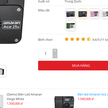
Xuất xứ
Trung Quốc
Màu sắc
m
m
m
m
m
Bình chọn
4.6/5 (11 l
+
-
MUA HÀNG
(Demo) Đèn Led Amaran
Đèn led Amaran Ace 
Verge White
1,590,000
đ
1,500,000
đ