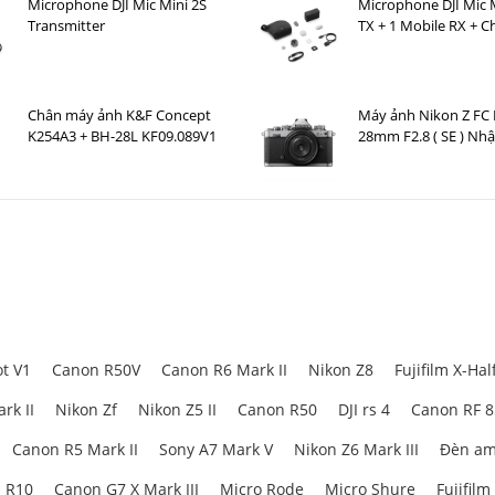
Microphone DJI Mic Mini 2S
Microphone DJI Mic M
Transmitter
TX + 1 Mobile RX + C
Case )
Chân máy ảnh K&F Concept
Máy ảnh Nikon Z FC K
K254A3 + BH-28L KF09.089V1
28mm F2.8 ( SE ) Nh
t V1
Canon R50V
Canon R6 Mark II
Nikon Z8
Fujifilm X-Hal
rk II
Nikon Zf
Nikon Z5 II
Canon R50
DJI rs 4
Canon RF 
Canon R5 Mark II
Sony A7 Mark V
Nikon Z6 Mark III
Đèn am
 R10
Canon G7 X Mark III
Micro Rode
Micro Shure
Fujifilm