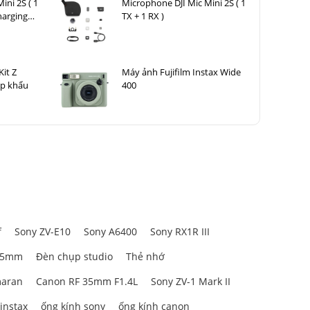
ini 2S ( 1
Microphone DJI Mic Mini 2S ( 1
harging
TX + 1 RX )
it Z
Máy ảnh Fujifilm Instax Wide
ập khẩu
400
f
Sony ZV-E10
Sony A6400
Sony RX1R III
85mm
Đèn chụp studio
Thẻ nhớ
aran
Canon RF 35mm F1.4L
Sony ZV-1 Mark II
 instax
ống kính sony
ống kính canon