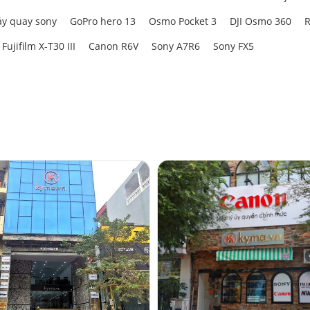
y quay sony
GoPro hero 13
Osmo Pocket 3
DJI Osmo 360
R
Fujifilm X-T30 III
Canon R6V
Sony A7R6
Sony FX5
khúc
mang đến hiệu suất chiếu sáng ấn tượng.
W
, tạo ra độ rọi lên tới
6.320 lux tại khoảng cách 0,5m (5600K)
. Đây là mức h
ời dùng dễ dàng chiếu sáng khuôn mặt, sản phẩm hoặc không gian quay 
át ra vừa mạnh vừa mềm mại, hạn chế hiện tượng chói gắt và tạo cảm gi
700K–6500K