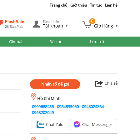
Trang chủ
Giới thiệu
Tin tức
Liên hệ
0
FlashSale
Đăng nhập
Tài khoản
Giỏ Hàng
26 Sản Phẩm
Gimbal
Đồ chơi
Lưu trữ
Chia sẻ
Nhấn số để gọi
Hồ Chí Minh
0909688485
-
0984895050
-
0948024334
-
0968202049
Chat Zalo
Chat Messenger