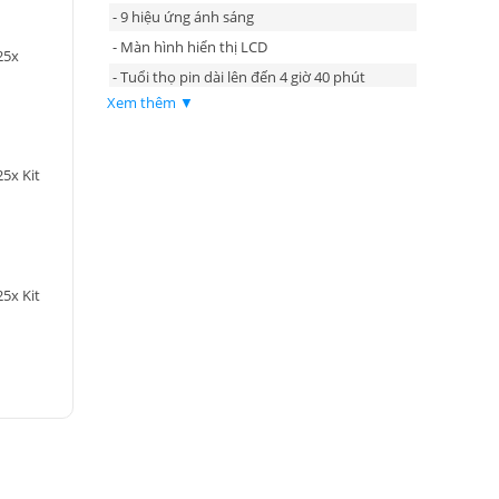
- 9 hiệu ứng ánh sáng
- Màn hình hiển thị LCD
25x
- Tuổi thọ pin dài lên đến 4 giờ 40 phút
Xem thêm ▼
- Sạc ngược cho các thiết bị khác qua cổng
USB-C (max.5V/2A)
5x Kit
5x Kit