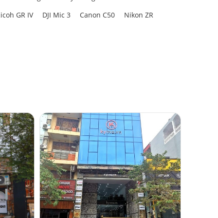
icoh GR IV
DJI Mic 3
Canon C50
Nikon ZR
iệu năng rất
trong nhiều
ác tự nhiên