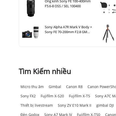
Ống kính Sony FE 100-400mm
F5.6-8 OSS / SEL 100400
Sony Alpha A7R Mark V Body +
Sony FE 70-200mm F2.8 GM
OSS II
Tìm Kiếm nhiều
Micro thu âm
Gimbal
Canon R8
Canon PowerSho
Sony FX2
Fujifilm X-S20
Fujifilm X-T5
Sony A7C Ma
Thiết bị livestream
Sony ZV E10 Mark II
gimbal DJI
Đèn Godox
Sony A7 Mark IV
Fujifilm X-T50
Canon