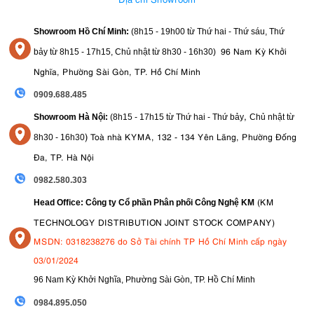
Nguồn AC 100–240V
Pin block chuyên dụng
Showroom Hồ Chí Minh:
(8h15 - 19h00 từ
Thứ hai - Thứ sáu, Thứ
Hệ thống pin di động 48V
96 Nam Kỳ Khởi
Trạm nguồn như Aputure Battery Power Station
bảy từ
8h15 - 17h15,
Chủ nhật từ 8
h30 - 16h30
)
Nghĩa, Phường Sài Gòn, TP. Hồ Chí Minh
Nhờ khả năng cấp nguồn linh hoạt, Nova P300c có thể đồng hành
trong nhiều bối cảnh quay khác nhau, từ studio cố định đến các dự
0909.688.485
án ngoài trời.
,
Showroom Hà Nội:
(8h15 - 17h15 từ Thứ hai - Thứ bảy
Chủ nhật từ
3.8. Thiết kế chuyên nghiệp, sẵn sàng cho phim trường
)
Toà nhà KYMA, 132 - 134 Yên Lãng, Phường Đống
8
h30 - 16h30
Sở hữu thiết kế chuyên nghiệp, Nova P300c mang lại sự ổn định
Đa, TP. Hà Nội
trong quá trình vận hành lâu dài. Đèn hỗ trợ nhiều chuẩn gắn phổ
0982.580.303
biến:
(KM
Head Office: Công ty Cổ phần Phân phối Công Nghệ KM
Baby Pin 5/8 inch
Junior Pin 1.125 inch
TECHNOLOGY DISTRIBUTION JOINT STOCK COMPANY)
Hệ thống phụ kiện Nova Drop-in
MSDN: 0318238276 do Sở Tài chính TP Hồ Chí Minh cấp ngày
Nhờ đó, thiết bị có thể dễ dàng kết hợp với chân đèn, hệ thống rig và
03/01/2024
các phụ kiện tạo sáng khác trong môi trường sản xuất chuyên
96 Nam Kỳ Khởi Nghĩa, Phường Sài Gòn, TP. Hồ Chí Minh
nghiệp.
09
84.895.050