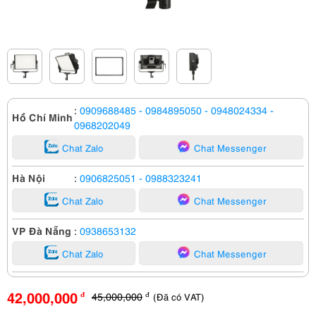
:
0909688485
- 0984895050
- 0948024334
-
Hồ Chí Minh
0968202049
Chat Zalo
Chat Messenger
Hà Nội
:
0906825051
- 0988323241
Chat Zalo
Chat Messenger
VP Đà Nẵng
:
0938653132
Chat Zalo
Chat Messenger
42,000,000
45,000,000
(Đã có VAT)
đ
đ