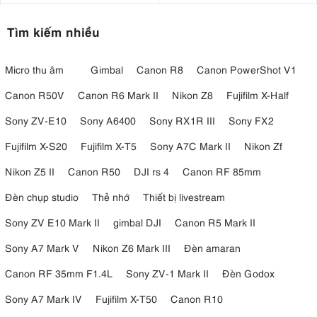
Để tăng khả năng sáng tạo, Aputure Nova P300c được trang bị sẵn
Tìm kiếm nhiều
15 hiệu ứng ánh sáng tích hợp
, hỗ trợ mô phỏng nhiều tình huống
thực tế như:
Micro thu âm
Gimbal
Canon R8
Canon PowerShot V1
Fireworks
Lightning
Canon R50V
Canon R6 Mark II
Nikon Z8
Fujifilm X-Half
TV
Candle
Sony ZV-E10
Sony A6400
Sony RX1R III
Sony FX2
Fire
Fujifilm X-S20
Fujifilm X-T5
Sony A7C Mark II
Nikon Zf
Strobe
Party Lights
Nikon Z5 II
Canon R50
DJI rs 4
Canon RF 85mm
Color Chase
Đèn chụp studio
Thẻ nhớ
Thiết bị livestream
Những hiệu ứng này giúp nhà làm phim nhanh chóng tạo ra bầu
không khí điện ảnh mà không cần thêm nhiều thiết bị phụ trợ.
Sony ZV E10 Mark II
gimbal DJI
Canon R5 Mark II
Sony A7 Mark V
Nikon Z6 Mark III
Đèn amaran
Canon RF 35mm F1.4L
Sony ZV-1 Mark II
Đèn Godox
Sony A7 Mark IV
Fujifilm X-T50
Canon R10