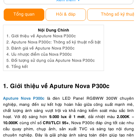
Tổng quan
Hỏi & đáp
Thông số kỹ thuật
Nội Dung Chính
1.
Giới thiệu về Aputure Nova P300c
2.
Aputure Nova P300c: Thông số kỹ thuật nổi bật
3.
Đánh giá về Aputure Nova P300c
4.
Ưu nhược điểm của Nova P300c
5.
Đối tượng sử dụng của Aputure Nova P300c
6.
Tổng kết
1. Giới thiệu về Aputure Nova P300c
Aputure Nova P300c
là đèn LED Panel RGBWW 300W chuyên
nghiệp, mang đến sự kết hợp hoàn hảo giữa công suất mạnh mẽ,
chất lượng ánh sáng vượt trội và khả năng kiểm soát màu sắc linh
9.000 lux ở 1 mét
2.000K –
hoạt. Với độ sáng hơn
, dải nhiệt màu
10.000K
CRI/TLCI 95+
cùng chỉ số
, Nova P300c đáp ứng tốt các nhu
cầu quay phim, chụp ảnh, sản xuất TVC và sáng tạo nội dung
chuyên nghiệp. Đây là giải pháp ánh sáng toàn diện giúp tạo nên