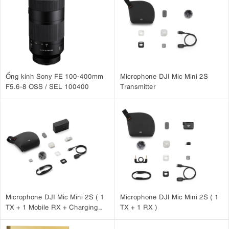
Ống kính Sony FE 100-400mm
Microphone DJI Mic Mini 2S
F5.6-8 OSS / SEL 100400
Transmitter
3.3. Độ chính xác màu chuyên nghiệp cho hình ảnh chân
thực
Một trong những yếu tố quan trọng nhất của đèn LED chuyên nghiệp
là khả năng tái tạo màu sắc. Aputure Nova P300c đạt chỉ số:
Microphone DJI Mic Mini 2S ( 1
Microphone DJI Mic Mini 2S ( 1
CRI: 95+
TX + 1 Mobile RX + Charging
TX + 1 RX )
TLCI: 95+
Case )
SSI Tungsten: 85