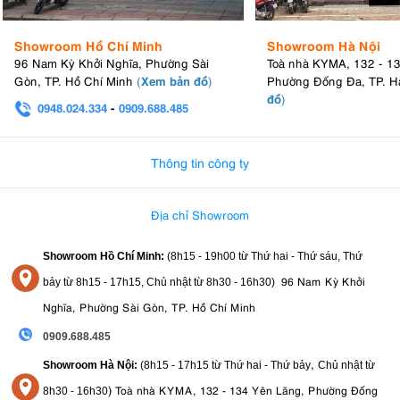
Showroom Hồ Chí Minh
Showroom Hà Nội
96 Nam Kỳ Khởi Nghĩa, Phường Sài
Toà nhà KYMA, 132 - 1
Xem bản đồ
Gòn, TP. Hồ Chí Minh
(
)
Phường Đống Đa, TP. H
đồ
)
0948.024.334
-
0909.688.485
0982.580.303
-
0938
Thông tin công ty
Địa chỉ Showroom
Showroom Hồ Chí Minh:
(8h15 - 19h00 từ
Thứ hai - Thứ sáu, Thứ
96 Nam Kỳ Khởi
bảy từ
8h15 - 17h15,
Chủ nhật từ 8
h30 - 16h30
)
Nghĩa, Phường Sài Gòn, TP. Hồ Chí Minh
0909.688.485
,
Showroom Hà Nội:
(8h15 - 17h15 từ Thứ hai - Thứ bảy
Chủ nhật từ
)
Toà nhà KYMA, 132 - 134 Yên Lãng, Phường Đống
8
h30 - 16h30