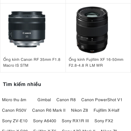
Ống kính Canon RF 35mm F1.8
Ống kính Fujifilm XF 16-50mm
Macro IS STM
F2.8-4.8 R LM WR
Tìm kiếm nhiều
Micro thu âm
Gimbal
Canon R8
Canon PowerShot V1
Canon R50V
Canon R6 Mark II
Nikon Z8
Fujifilm X-Half
Sony ZV-E10
Sony A6400
Sony RX1R III
Sony FX2
Fujifilm X-S20
Fujifilm X-T5
Sony A7C Mark II
Nikon Zf