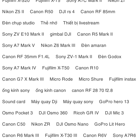
Nikon Z5 II
Canon R50
DJI rs 4
Canon RF 85mm
Đèn chụp studio
Thẻ nhớ
Thiết bị livestream
Sony ZV E10 Mark II
gimbal DJI
Canon R5 Mark II
Sony A7 Mark V
Nikon Z6 Mark III
Đèn amaran
Canon RF 35mm F1.4L
Sony ZV-1 Mark II
Đèn Godox
Sony A7 Mark IV
Fujifilm X-T50
Canon R10
Canon G7 X Mark III
Micro Rode
Micro Shure
Fujifilm instax
ống kính sony
ống kính canon
canon RF 28 70 f2.8
Sound card
Máy quay Dji
Máy quay sony
GoPro hero 13
Osmo Pocket 3
DJI Osmo 360
Ricoh GR IV
DJI Mic 3
Canon C50
Nikon ZR
DJI Osmo Nano
GoPro Lit Hero
Canon R6 Mark III
Fujifilm X-T30 III
Canon R6V
Sony A7R6