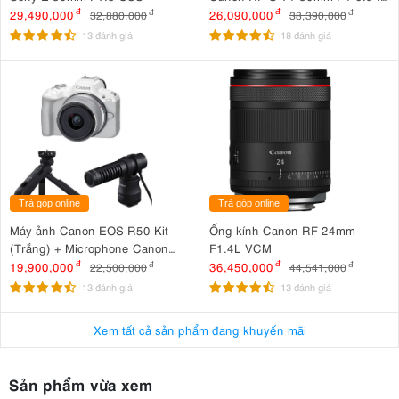
STM PZ + DJI RS 4 Mini
29,490,000
đ
26,090,000
đ
32,880,000
đ
38,390,000
đ
13 đánh giá
18 đánh giá
Trả góp online
Trả góp online
Máy ảnh Canon EOS R50 Kit
Ống kính Canon RF 24mm
(Trắng) + Microphone Canon
F1.4L VCM
DM-E100 + Báng tay cầm Canon
19,900,000
đ
36,450,000
đ
22,500,000
đ
44,541,000
đ
HG-100TBR
13 đánh giá
13 đánh giá
Xem tất cả sản phẩm đang khuyến mãi
Sản phẩm vừa xem