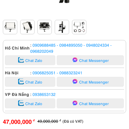
:
0909688485
- 0984895050
- 0948024334
-
Hồ Chí Minh
0968202049
Chat Zalo
Chat Messenger
Hà Nội
:
0906825051
- 0988323241
Chat Zalo
Chat Messenger
VP Đà Nẵng
:
0938653132
Chat Zalo
Chat Messenger
47,000,000
49,000,000
(Đã có VAT)
đ
đ