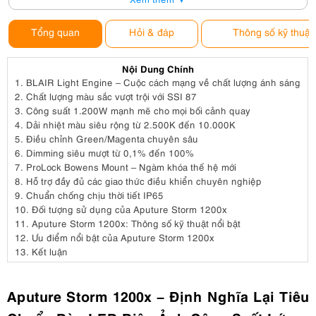
Tổng quan
Hỏi & đáp
Thông số kỹ thuật
Nội Dung Chính
1.
BLAIR Light Engine – Cuộc cách mạng về chất lượng ánh sáng
2.
Chất lượng màu sắc vượt trội với SSI 87
3.
Công suất 1.200W mạnh mẽ cho mọi bối cảnh quay
4.
Dải nhiệt màu siêu rộng từ 2.500K đến 10.000K
5.
Điều chỉnh Green/Magenta chuyên sâu
6.
Dimming siêu mượt từ 0,1% đến 100%
7.
ProLock Bowens Mount – Ngàm khóa thế hệ mới
8.
Hỗ trợ đầy đủ các giao thức điều khiển chuyên nghiệp
9.
Chuẩn chống chịu thời tiết IP65
10.
Đối tượng sử dụng của Aputure Storm 1200x
11.
Aputure Storm 1200x: Thông số kỹ thuật nổi bật
12.
Ưu điểm nổi bật của Aputure Storm 1200x
13.
Kết luận
Aputure Storm 1200x – Định Nghĩa Lại Tiêu