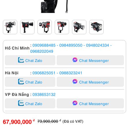
:
0909688485
- 0984895050
- 0948024334
-
Hồ Chí Minh
0968202049
Chat Zalo
Chat Messenger
Hà Nội
:
0906825051
- 0988323241
Chat Zalo
Chat Messenger
VP Đà Nẵng
:
0938653132
Chat Zalo
Chat Messenger
67,900,000
73,900,000
(Đã có VAT)
đ
đ