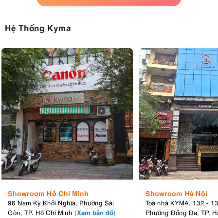
8. Hỗ trợ đầy đủ các giao thức điều khiển
chuyên nghiệp
Hệ Thống Kyma
Aputure Storm 1200x được trang bị gần như mọi chuẩn kết nối hiện
đại dành cho ngành công nghiệp ánh sáng chuyên nghiệp. Đèn hỗ
trợ CRMX không dây, DMX512 In/Out, Art-Net, sACN qua cổng
etherCON cùng hệ sinh thái Sidus Mesh độc quyền của Aputure.
Nhờ đó, Storm 1200x dễ dàng tích hợp vào các hệ thống ánh sáng
quy mô lớn từ studio, truyền hình cho đến các dự án điện ảnh quốc
tế.
9. Chuẩn chống chịu thời tiết IP65
Được thiết kế dành cho môi trường làm việc khắc nghiệt, Aputure
Storm 1200x sở hữu khả năng chống bụi và chống nước chuẩn IP65
trên toàn bộ hệ thống gồm đầu đèn, bộ điều khiển và dây cáp kết
nối. Người dùng có thể yên tâm vận hành đèn ngoài trời dưới mưa
nhẹ, môi trường nhiều bụi hoặc điều kiện sản xuất khắc nghiệt mà
không ảnh hưởng đến hiệu suất hoạt động.
Showroom Hồ Chí Minh
Showroom Hà Nội
96 Nam Kỳ Khởi Nghĩa, Phường Sài
Toà nhà KYMA, 132 - 1
Xem bản đồ
Gòn, TP. Hồ Chí Minh
(
)
Phường Đống Đa, TP. H