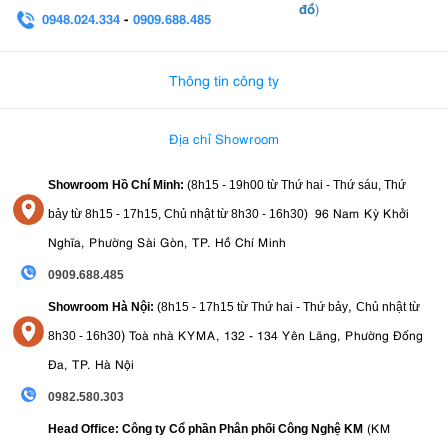
đồ
)
0948.024.334
-
0909.688.485
0982.580.303
-
0938
Thông tin công ty
Địa chỉ Showroom
Showroom Hồ Chí Minh:
(8h15 - 19h00 từ
Thứ hai - Thứ sáu, Thứ
96 Nam Kỳ Khởi
bảy từ
8h15 - 17h15,
Chủ nhật từ 8
h30 - 16h30
)
Nghĩa, Phường Sài Gòn, TP. Hồ Chí Minh
10. Đối tượng sử dụng của Aputure Storm
0909.688.485
1200x
,
Showroom Hà Nội:
(8h15 - 17h15 từ Thứ hai - Thứ bảy
Chủ nhật từ
)
Toà nhà KYMA, 132 - 134 Yên Lãng, Phường Đống
8
h30 - 16h30
Aputure Storm 1200x được thiết kế dành cho các chuyên gia và đơn
Đa, TP. Hà Nội
vị sản xuất hình ảnh cần một nguồn sáng công suất lớn, chất lượng
cao và khả năng kiểm soát màu sắc chính xác. Sản phẩm đặc biệt
0982.580.303
phù hợp với:
(KM
Head Office: Công ty Cổ phần Phân phối Công Nghệ KM
Đoàn làm phim điện ảnh và truyền hình chuyên nghiệp.