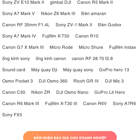
Sony ZV E10 Mark II
gimbal DJI
Canon R5 Mark II
Storm 1200x được trang bị hệ thống ProLock Bowens Mount mới giúp
Sony A7 Mark V
Nikon Z6 Mark III
Đèn amaran
việc lắp đặt phụ kiện nhanh chóng và chắc chắn hơn. Thiết kế này
đặc biệt hữu ích khi sử dụng các modifier kích thước lớn như Fresnel,
Canon RF 35mm F1.4L
Sony ZV-1 Mark II
Đèn Godox
Spotlight hoặc Softbox cỡ đại.
Sony A7 Mark IV
Fujifilm X-T50
Canon R10
Ngàm ProLock không chỉ đảm bảo độ an toàn mà còn giúp căn chỉnh
quang học chính xác hơn, mang lại hiệu quả ánh sáng tối ưu cho
Canon G7 X Mark III
Micro Rode
Micro Shure
Fujifilm instax
từng thiết lập quay.
ống kính sony
ống kính canon
canon RF 28 70 f2.8
Sound card
Máy quay Dji
Máy quay sony
GoPro hero 13
Osmo Pocket 3
DJI Osmo 360
Ricoh GR IV
DJI Mic 3
Canon C50
Nikon ZR
DJI Osmo Nano
GoPro Lit Hero
Canon R6 Mark III
Fujifilm X-T30 III
Canon R6V
Sony A7R6
Sony FX5