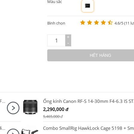
Màu sắc
m
Bình chọn
4.6/5 (11 l
+
-
HẾT HÀNG
Máy ảnh Canon EOS R10 kit RF-S18-45mm F4.5-6.3 IS STM
Ống kín
2,290,000
đ
5,465,000
đ
Ống kính Fujifilm (Fujinon) XF 70-300mm F4-5.6 R LM OIS WR