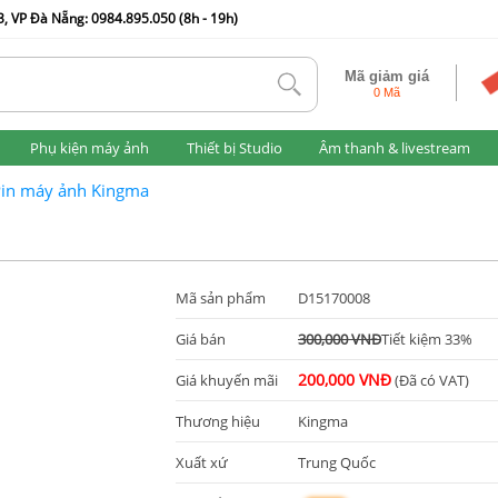
, VP Đà Nẵng: 0984.895.050 (8h - 19h)
Mã giảm giá
tlk
0 Mã
Phụ kiện máy ảnh
Thiết bị Studio
Âm thanh & livestream
in máy ảnh Kingma
Mã sản phẩm
D15170008
Giá bán
300,000 VNĐ
Tiết kiệm 33%
200,000 VNĐ
Giá khuyến mãi
(Đã có VAT)
Thương hiệu
Kingma
Xuất xứ
Trung Quốc