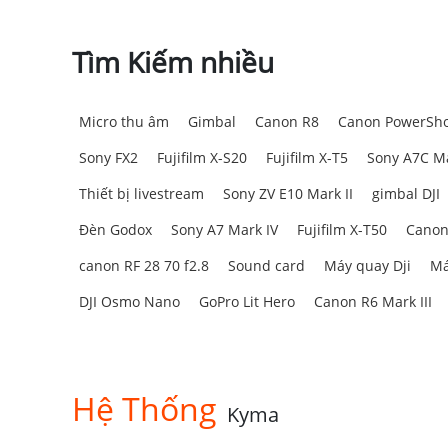
Tìm Kiếm nhiều
Micro thu âm
Gimbal
Canon R8
Canon PowerSho
Sony FX2
Fujifilm X-S20
Fujifilm X-T5
Sony A7C Ma
Thiết bị livestream
Sony ZV E10 Mark II
gimbal DJI
Đèn Godox
Sony A7 Mark IV
Fujifilm X-T50
Canon
canon RF 28 70 f2.8
Sound card
Máy quay Dji
Má
DJI Osmo Nano
GoPro Lit Hero
Canon R6 Mark III
Hệ Thống
Kyma