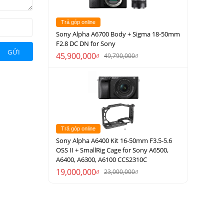
Trả góp online
Sony Alpha A6700 Body + Sigma 18-50mm
F2.8 DC DN for Sony
GỬI
45,900,000
49,790,000
đ
đ
Trả góp online
Sony Alpha A6400 Kit 16-50mm F3.5-5.6
OSS II + SmallRig Cage for Sony A6500,
A6400, A6300, A6100 CCS2310C
19,000,000
23,000,000
đ
đ