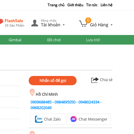
Trang chủ
Giới thiệu
Tin tức
Liên hệ
0
FlashSale
Đăng nhập
Tài khoản
Giỏ Hàng
29 Sản Phẩm
Gimbal
Đồ chơi
Lưu trữ
Chia sẻ
Nhấn số để gọi
Hồ Chí Minh
0909688485
-
0984895050
-
0948024334
-
0968202049
Chat Zalo
Chat Messenger