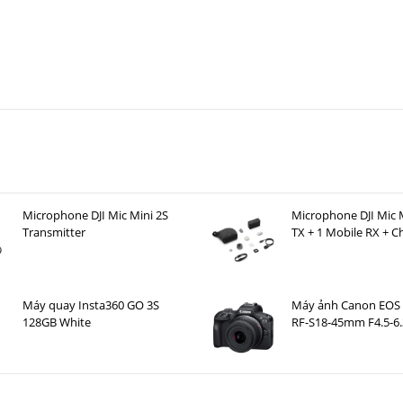
Microphone DJI Mic Mini 2S
Microphone DJI Mic M
Transmitter
TX + 1 Mobile RX + C
Case )
Máy quay Insta360 GO 3S
Máy ảnh Canon EOS R
128GB White
RF-S18-45mm F4.5-6.