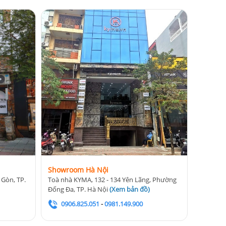
Showroom Hà Nội
 Gòn, TP.
Toà nhà KYMA, 132 - 134 Yên Lãng, Phường
Đống Đa, TP. Hà Nội
(
Xem bản đồ
)
0906.825.051
-
0981.149.900