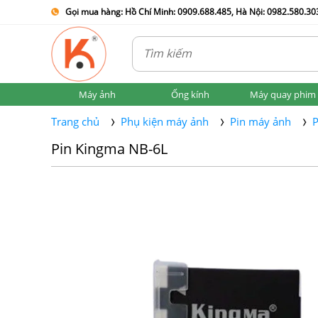
Gọi mua hàng: Hồ Chí Minh: 0909.688.485, Hà Nội: 0982.580.303
Máy ảnh
Ống kính
Máy quay phim
Trang chủ
Phụ kiện máy ảnh
Pin máy ảnh
P
Pin Kingma NB-6L