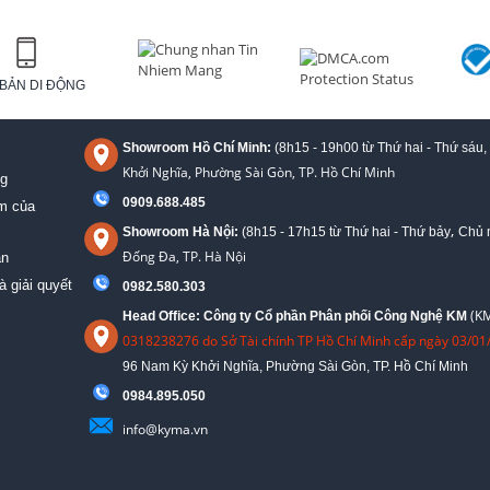
BẢN DI ĐỘNG
Showroom Hồ Chí Minh:
(8h15 - 19h00 từ
Thứ hai - Thứ sáu,
Khởi Nghĩa, Phường Sài Gòn, TP. Hồ Chí Minh
ng
0909.688.485
ệm của
,
Showroom Hà Nội:
(8h15 - 17h15 từ Thứ hai - Thứ bảy
Chủ n
Đống Đa, TP. Hà Nội
án
à giải quyết
0982.580.303
(KM
Head Office: Công ty Cổ phần Phân phối Công Nghệ KM
0318238276 do Sở Tài chính TP Hồ Chí Minh cấp ngày 03/01
96 Nam Kỳ Khởi Nghĩa, Phường Sài Gòn, TP. Hồ Chí Minh
09
84.895.050
info@kyma.vn