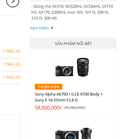
- Dùng cho SX510, SX520HS, SX530HS, SX710
HS, SX170, S200HS, Ixus 105, 107 IS, 200 IS,
210 IS, 300 HS
Xem thêm ▼
SẢN PHẨM NỔI BẬT
1 TRẢ LỜI
1 TRẢ LỜI
1 TRẢ LỜI
Trả góp online
Sony Alpha A6700 / ILCE-6700 Body +
Sony E 16-55mm F2.8 G
58,000,000
65,980,000
đ
đ