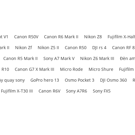
t V1
Canon R50V
Canon R6 Mark II
Nikon Z8
Fujifilm X-Hal
rk II
Nikon Zf
Nikon Z5 II
Canon R50
DJI rs 4
Canon RF 
Canon R5 Mark II
Sony A7 Mark V
Nikon Z6 Mark III
Đèn am
 R10
Canon G7 X Mark III
Micro Rode
Micro Shure
Fujifilm
y quay sony
GoPro hero 13
Osmo Pocket 3
DJI Osmo 360
R
Fujifilm X-T30 III
Canon R6V
Sony A7R6
Sony FX5