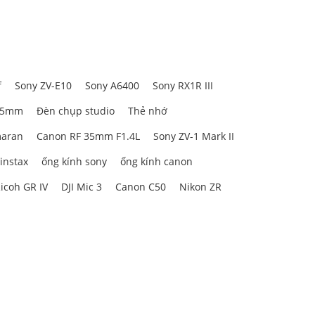
f
Sony ZV-E10
Sony A6400
Sony RX1R III
85mm
Đèn chụp studio
Thẻ nhớ
aran
Canon RF 35mm F1.4L
Sony ZV-1 Mark II
 instax
ống kính sony
ống kính canon
icoh GR IV
DJI Mic 3
Canon C50
Nikon ZR