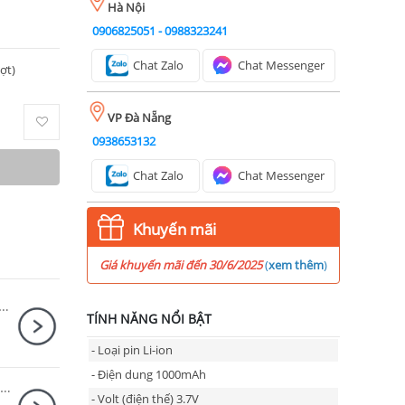
Hà Nội
0906825051
-
0988323241
Chat Zalo
Chat Messenger
ượt)
VP Đà Nẵng
0938653132
Chat Zalo
Chat Messenger
Khuyến mãi
Giá khuyến mãi đến 30/6/2025
(
xem thêm
)
h Canon RF-S 14-30mm F4-6.3 IS STM PZ
TÍNH NĂNG NỔI BẬT
- Loại pin Li-ion
- Điện dung 1000mAh
Combo SmallRig HawkLock Cage 5198 + SmallRig NATO Top Handle 3766 cho Sony A7CM2, A7CR
- Volt (điện thế) 3.7V