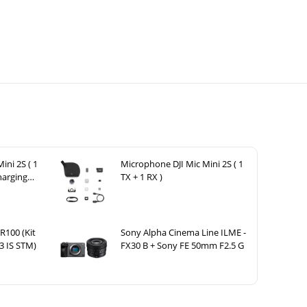
ini 2S ( 1
Microphone DJI Mic Mini 2S ( 1
harging
TX + 1 RX )
100 (Kit
Sony Alpha Cinema Line ILME -
3 IS STM)
FX30 B + Sony FE 50mm F2.5 G