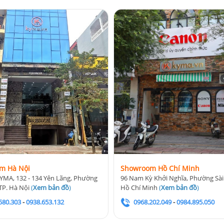
m Hà Nội
Showroom Hồ Chí Minh
YMA, 132 - 134 Yên Lãng, Phường
96 Nam Kỳ Khởi Nghĩa, Phường Sài
TP. Hà Nội
(
Xem bản đồ
)
Hồ Chí Minh
(
Xem bản đồ
)
580.303
-
0938.653.132
0968.202.049
-
0984.895.050