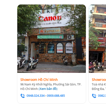
Showroom Hồ Chí Minh
Showroo
96 Nam Kỳ Khởi Nghĩa, Phường Sài Gòn, TP.
Toà nhà K
Hồ Chí Minh
(
Xem bản đồ
)
Đống Đa, 
0948.024.334
-
0909.688.485
0982.