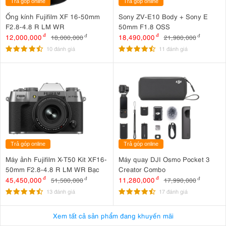
Trả góp online
Trả góp online
Ống kính Fujifilm XF 16-50mm
Sony ZV-E10 Body + Sony E
F2.8-4.8 R LM WR
50mm F1.8 OSS
12,000,000
đ
18,490,000
đ
18,000,000
đ
21,980,000
đ
10 đánh giá
11 đánh giá
Trả góp online
Trả góp online
Máy ảnh Fujifilm X-T50 Kit XF16-
Máy quay DJI Osmo Pocket 3
50mm F2.8-4.8 R LM WR Bạc
Creator Combo
45,450,000
đ
11,280,000
đ
51,500,000
đ
17,990,000
đ
13 đánh giá
17 đánh giá
Xem tất cả sản phẩm đang khuyến mãi