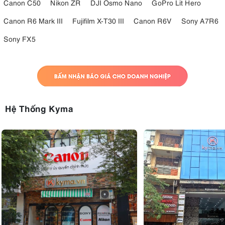
Canon C50
Nikon ZR
DJI Osmo Nano
GoPro Lit Hero
Canon R6 Mark III
Fujifilm X-T30 III
Canon R6V
Sony A7R6
Sony FX5
Hệ Thống Kyma