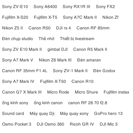
Sony ZV-E10
Sony A6400
Sony RX1R III
Sony FX2
Fujifilm X-S20
Fujifilm X-T5
Sony A7C Mark II
Nikon Zf
Nikon Z5 II
Canon R50
DJI rs 4
Canon RF 85mm
Đèn chụp studio
Thẻ nhớ
Thiết bị livestream
Sony ZV E10 Mark II
gimbal DJI
Canon R5 Mark II
Sony A7 Mark V
Nikon Z6 Mark III
Đèn amaran
Canon RF 35mm F1.4L
Sony ZV-1 Mark II
Đèn Godox
Sony A7 Mark IV
Fujifilm X-T50
Canon R10
Canon G7 X Mark III
Micro Rode
Micro Shure
Fujifilm instax
ống kính sony
ống kính canon
canon RF 28 70 f2.8
Sound card
Máy quay Dji
Máy quay sony
GoPro hero 13
Osmo Pocket 3
DJI Osmo 360
Ricoh GR IV
DJI Mic 3