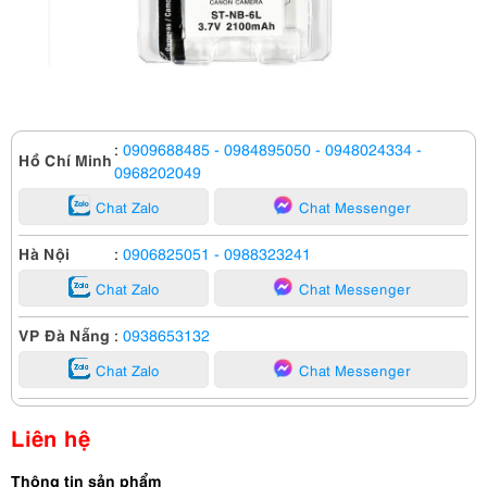
:
0909688485
- 0984895050
- 0948024334
-
Hồ Chí Minh
0968202049
Chat Zalo
Chat Messenger
Hà Nội
:
0906825051
- 0988323241
Chat Zalo
Chat Messenger
VP Đà Nẵng
:
0938653132
Chat Zalo
Chat Messenger
Liên hệ
Thông tin sản phẩm