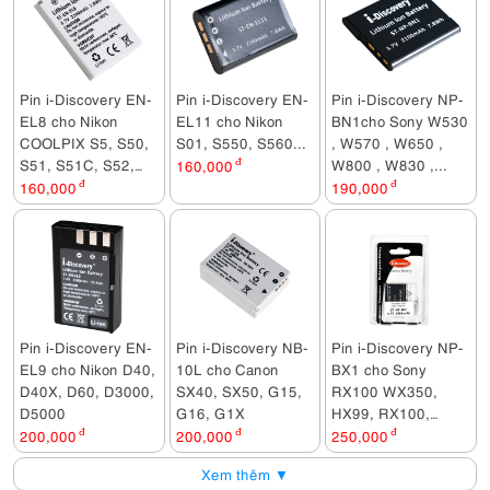
Pin i-Discovery EN-
Pin i-Discovery EN-
Pin i-Discovery NP-
EL8 cho Nikon
EL11 cho Nikon
BN1cho Sony W530
COOLPIX S5, S50,
S01, S550, S560...
, W570 , W650 ,
S51, S51C, S52,
W800 , W830 ,...
160,000
đ
S52C, S6, S7C, S9
160,000
đ
190,000
đ
Pin i-Discovery EN-
Pin i-Discovery NB-
Pin i-Discovery NP-
EL9 cho Nikon D40,
10L cho Canon
BX1 cho Sony
D40X, D60, D3000,
SX40, SX50, G15,
RX100 WX350,
D5000
G16, G1X
HX99, RX100,
CX405, PJ410,
200,000
đ
200,000
đ
250,000
đ
PJ440
Xem thêm ▼