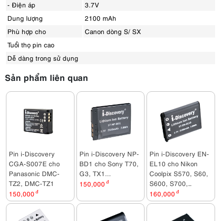
- Điện áp
3.7V
Dung lượng
2100 mAh
Phù hợp cho
Canon dòng S/ SX
Tuổi thọ pin cao
Dễ dàng trong sử dụng
Sản phẩm liên quan
Pin i-Discovery
Pin i-Discovery NP-
Pin i-Discovery EN-
CGA-S007E cho
BD1 cho Sony T70,
EL10 cho Nikon
Panasonic DMC-
G3, TX1...
Coolpix S570, S60,
TZ2, DMC-TZ1
S600, S700,
150,000
đ
S3000, S4000,
150,000
đ
160,000
đ
S5100