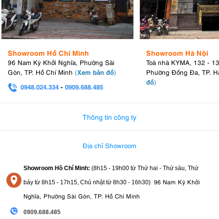
Showroom Hồ Chí Minh
Showroom Hà Nội
96 Nam Kỳ Khởi Nghĩa, Phường Sài
Toà nhà KYMA, 132 - 1
Xem bản đồ
Gòn, TP. Hồ Chí Minh
(
)
Phường Đống Đa, TP. H
đồ
)
0948.024.334
-
0909.688.485
0982.580.303
-
0938
Thông tin công ty
Địa chỉ Showroom
Showroom Hồ Chí Minh:
(8h15 - 19h00 từ
Thứ hai - Thứ sáu, Thứ
96 Nam Kỳ Khởi
bảy từ
8h15 - 17h15,
Chủ nhật từ 8
h30 - 16h30
)
Nghĩa, Phường Sài Gòn, TP. Hồ Chí Minh
0909.688.485