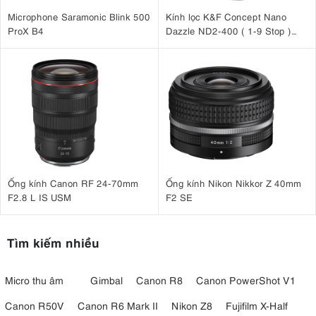
Microphone Saramonic Blink 500
Kính lọc K&F Concept Nano
ProX B4
Dazzle ND2-400 ( 1-9 Stop )
67mm KF01.2360
Ống kính Canon RF 24-70mm
Ống kính Nikon Nikkor Z 40mm
F2.8 L IS USM
F2 SE
Tìm kiếm nhiều
Micro thu âm
Gimbal
Canon R8
Canon PowerShot V1
Canon R50V
Canon R6 Mark II
Nikon Z8
Fujifilm X-Half