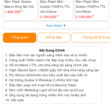
Đèn Flash Godox
Đèn Flash Mini
Đèn Flash Mini
Macro Ring ML150
Godox iT30Pro TTL
Godox iT30Pro TTL
cho Canon
cho Nikon
1,900,000
đ
2,100,000
đ
2,100,000
đ
Xem thêm ▼
Tổng quan
Hỏi & đáp
Thông số kỹ thuật
Nội Dung Chính
1.
Đầu đèn tròn tạo nguồn sáng mềm mại và tự nhiên
2.
Công suất 76Ws mạnh mẽ đáp ứng nhiều nhu cầu chụp
3.
Hỗ trợ Nikon i-TTL cho khả năng đo sáng chính xác
4.
High-Speed Sync 1/8000 giây mở rộng khả năng sáng tạo
5.
Pin lithium 2600mAh cho hiệu suất làm việc bền bỉ
6.
Hệ thống Godox X Wireless 2.4GHz tích hợp
7.
Đầu đèn xoay linh hoạt hỗ trợ Bounce Flash
8.
Đèn LED Modeling Light hỗ trợ lấy nét và bố cục
9.
Ứng dụng đa dạng trong nhiều lĩnh vực nhiếp ảnh
10.
Kết luận