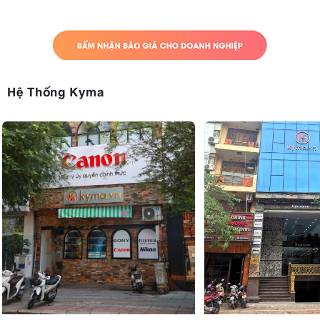
Hệ Thống Kyma
6. Hệ thống Godox X Wireless 2.4GHz tích
hợp
Godox V1N được tích hợp hệ thống Godox X Wireless 2.4GHz với
khả năng hoạt động ở cả chế độ Master và Slave, hỗ trợ điều khiển từ
xa lên đến 100m.
Hệ thống này hỗ trợ: