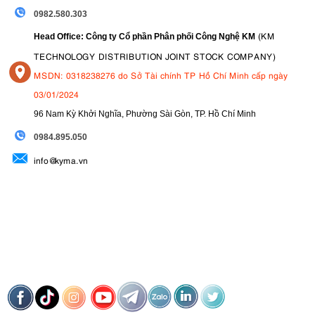
0982.580.303
(KM
Head Office: Công ty Cổ phần Phân phối Công Nghệ KM
TECHNOLOGY DISTRIBUTION JOINT STOCK COMPANY)
MSDN: 0318238276 do Sở Tài chính TP Hồ Chí Minh cấp ngày
03/01/2024
7. Đầu đèn xoay linh hoạt hỗ trợ Bounce
96 Nam Kỳ Khởi Nghĩa, Phường Sài Gòn, TP. Hồ Chí Minh
Flash
09
84.895.050
info@kyma.vn
Đầu flash có thể xoay ngang 330° và nghiêng từ -7° đến 120°, giúp
người dùng dễ dàng thực hiện kỹ thuật bounce flash để tận dụng
trần hoặc tường làm bề mặt phản xạ.
Điều này mang lại nguồn sáng mềm mại hơn, giảm bóng đổ và tạo
chất lượng ánh sáng chuyên nghiệp mà không cần thêm nhiều thiết
bị hỗ trợ.