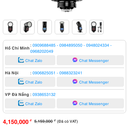
:
0909688485
- 0984895050
- 0948024334
-
Hồ Chí Minh
0968202049
Chat Zalo
Chat Messenger
Hà Nội
:
0906825051
- 0988323241
Chat Zalo
Chat Messenger
VP Đà Nẵng
:
0938653132
Chat Zalo
Chat Messenger
4,150,000
5,159,000
(Đã có VAT)
đ
đ