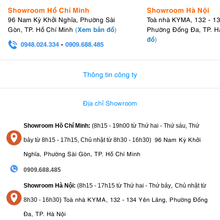
32 kênh truyền tín hiệu.
Showroom Hồ Chí Minh
Showroom Hà Nội
4 nhóm đèn.
96 Nam Kỳ Khởi Nghĩa, Phường Sài
Toà nhà KYMA, 132 - 1
Điều khiển TTL và Manual.
Xem bản đồ
Gòn, TP. Hồ Chí Minh
(
)
Phường Đống Đa, TP. H
Đồng bộ với các bộ phát Godox X như XPro, X2T và X3.
đồ
)
0948.024.334
-
0909.688.485
Nhờ đó, người dùng có thể xây dựng hệ thống chiếu sáng đa đèn
0982.580.303
-
0938
linh hoạt trong studio hoặc ngoài trời.
Thông tin công ty
Địa chỉ Showroom
Showroom Hồ Chí Minh:
(8h15 - 19h00 từ
Thứ hai - Thứ sáu, Thứ
96 Nam Kỳ Khởi
bảy từ
8h15 - 17h15,
Chủ nhật từ 8
h30 - 16h30
)
Nghĩa, Phường Sài Gòn, TP. Hồ Chí Minh
0909.688.485
,
Showroom Hà Nội:
(8h15 - 17h15 từ Thứ hai - Thứ bảy
Chủ nhật từ
)
Toà nhà KYMA, 132 - 134 Yên Lãng, Phường Đống
8
h30 - 16h30
Đa, TP. Hà Nội