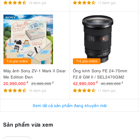
Đây là ưu điểm đặc biệt quan trọng khi chụp chân dung, ảnh cưới
19 đánh giá
17 đánh giá
hoặc thời trang, nơi chất lượng ánh sáng ảnh hưởng trực tiếp đến
màu da, độ nổi khối và cảm xúc của bức ảnh. Khi kết hợp với các kỹ
thuật đánh flash gián tiếp hoặc các phụ kiện tản sáng, Godox V1N có
thể tạo ra hiệu ứng gần giống ánh sáng từ softbox nhỏ gọn.
Ngoài ra, đầu đèn còn được tích hợp nam châm để người dùng gắn
nhanh các phụ kiện như diffuser, dome, lưới tổ ong, snoot hoặc gel
màu mà không cần sử dụng ngàm chuyển, giúp tiết kiệm thời gian khi
tác nghiệp.
Trả góp online
Trả góp online
Máy ảnh Sony ZV-1 Mark II Dear
Ống kính Sony FE 24-70mm
Me Edition Đen
F2.8 GM II / SEL2470GM2
20,990,000
đ
42,990,000
đ
23,980,000
đ
46,990,000
đ
16 đánh giá
11 đánh giá
Xem tất cả sản phẩm đang khuyến mãi
Sản phẩm vừa xem