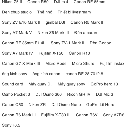
Nikon Z5 II
Canon R50
DJI rs 4
Canon RF 85mm
5. Pin lithium 2600mAh cho hiệu suất làm
Đèn chụp studio
Thẻ nhớ
Thiết bị livestream
việc bền bỉ
Sony ZV E10 Mark II
gimbal DJI
Canon R5 Mark II
Đèn flash Godox
V1N sử dụng pin lithium-ion 2600mAh có thể tháo
Sony A7 Mark V
Nikon Z6 Mark III
Đèn amaran
rời, cung cấp khoảng 480 lần đánh flash toàn công suất sau mỗi lần
sạc đầy. So với các mẫu đèn sử dụng pin AA truyền thống, giải pháp
Canon RF 35mm F1.4L
Sony ZV-1 Mark II
Đèn Godox
này mang lại hiệu suất ổn định hơn và giảm thời gian thay pin trong
Sony A7 Mark IV
Fujifilm X-T50
Canon R10
quá trình tác nghiệp.
Đặc biệt, thời gian hồi đèn chỉ khoảng 1,5 giây giúp nhiếp ảnh gia dễ
Canon G7 X Mark III
Micro Rode
Micro Shure
Fujifilm instax
dàng chụp liên tiếp mà không bỏ lỡ những khoảnh khắc quan trọng.
ống kính sony
ống kính canon
canon RF 28 70 f2.8
Sound card
Máy quay Dji
Máy quay sony
GoPro hero 13
Osmo Pocket 3
DJI Osmo 360
Ricoh GR IV
DJI Mic 3
Canon C50
Nikon ZR
DJI Osmo Nano
GoPro Lit Hero
Canon R6 Mark III
Fujifilm X-T30 III
Canon R6V
Sony A7R6
Sony FX5