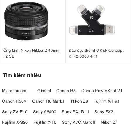
Ống kính Nikon Nikkor Z 40mm
Đầu đọc thẻ nhớ K&F Concept
F2 SE
KF42.0006 4in1
Tìm kiếm nhiều
Micro thu âm
Gimbal
Canon R8
Canon PowerShot V1
Canon R50V
Canon R6 Mark II
Nikon Z8
Fujifilm X-Half
Sony ZV-E10
Sony A6400
Sony RX1R III
Sony FX2
Fujifilm X-S20
Fujifilm X-T5
Sony A7C Mark II
Nikon Zf