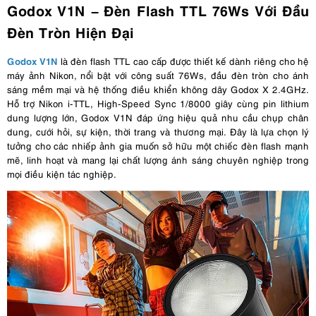
Godox V1N – Đèn Flash TTL 76Ws Với Đầu
Đèn Tròn Hiện Đại
Godox V1N
là đèn flash TTL cao cấp được thiết kế dành riêng cho hệ
máy ảnh Nikon, nổi bật với công suất 76Ws, đầu đèn tròn cho ánh
sáng mềm mại và hệ thống điều khiển không dây Godox X 2.4GHz.
Hỗ trợ Nikon i-TTL, High-Speed Sync 1/8000 giây cùng pin lithium
dung lượng lớn, Godox V1N đáp ứng hiệu quả nhu cầu chụp chân
dung, cưới hỏi, sự kiện, thời trang và thương mại. Đây là lựa chọn lý
tưởng cho các nhiếp ảnh gia muốn sở hữu một chiếc đèn flash mạnh
mẽ, linh hoạt và mang lại chất lượng ánh sáng chuyên nghiệp trong
mọi điều kiện tác nghiệp.