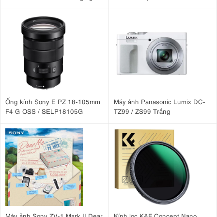
Case )
3.3. Chụp liên tiếp đến 100 lần ở công suất tối đa
Godox V1Pro N được thiết kế để đáp ứng nhu cầu làm việc trong
khả năng nháy liên tục lên
những môi trường chụp ảnh tốc độ cao với
đến 100 lần ở công suất tối đa
trước khi kích hoạt cơ chế bảo vệ
nhiệt. Tính năng này giúp đèn duy trì hiệu suất ổn định, hạn chế gián
đoạn trong quá trình tác nghiệp, đặc biệt phù hợp với các nhiếp ảnh
Ống kính Sony E PZ 18-105mm
Máy ảnh Panasonic Lumix DC-
gia chuyên chụp cưới, sự kiện, phóng sự hoặc những khoảnh khắc
F4 G OSS / SELP18105G
TZ99 / ZS99 Trắng
cần tốc độ phản hồi nhanh.
3.4. Tốc độ hồi đèn nhanh chỉ 1,3 giây
Với thời gian hồi đèn chỉ khoảng 1,3 giây ở công suất tối đa, Godox
V1Pro N cho phép người dùng nhanh chóng tiếp tục chụp sau mỗi
lần phát sáng.
Tốc độ hồi nhanh giúp nhiếp ảnh gia dễ dàng bắt trọn những khoảnh
khắc liên tiếp trong các buổi chụp cưới, sự kiện hoặc ảnh đời thường,
nơi tốc độ phản hồi của thiết bị đóng vai trò rất quan trọng.
Máy ảnh Sony ZV-1 Mark II Dear
Kính lọc K&F Concept Nano