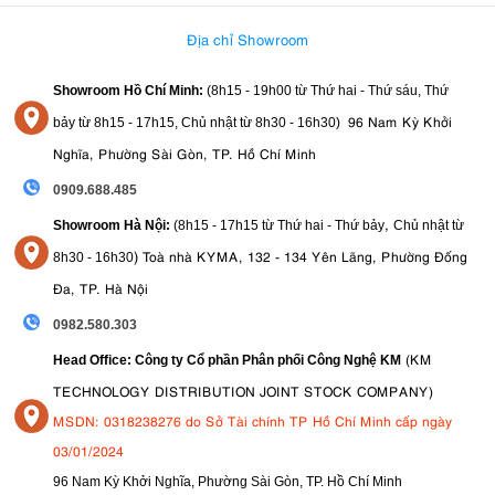
3.9. Sạc USB-C tiện lợi, hỗ trợ nguồn ngoài
Địa chỉ Showroom
cổng sạc USB-C hiện đại
Godox V1Pro N được trang bị
, cho phép
người dùng nạp pin nhanh chóng và thuận tiện bằng nhiều nguồn
Showroom Hồ Chí Minh:
(8h15 - 19h00 từ
Thứ hai - Thứ sáu, Thứ
điện phổ biến như bộ sạc điện thoại, pin dự phòng hay adapter di
96 Nam Kỳ Khởi
bảy từ
8h15 - 17h15,
Chủ nhật từ 8
h30 - 16h30
)
động. Bên cạnh đó, đèn còn hỗ trợ kết nối với các bộ nguồn ngoài
như Godox PB960, giúp kéo dài thời gian hoạt động và duy trì hiệu
Nghĩa, Phường Sài Gòn, TP. Hồ Chí Minh
suất ổn định trong những buổi chụp kéo dài. Sự linh hoạt về nguồn
0909.688.485
điện này giúp nhiếp ảnh gia luôn sẵn sàng tác nghiệp, dù làm việc
trong studio hay ngoài hiện trường.
,
Showroom Hà Nội:
(8h15 - 17h15 từ Thứ hai - Thứ bảy
Chủ nhật từ
)
Toà nhà KYMA, 132 - 134 Yên Lãng, Phường Đống
8
h30 - 16h30
Đa, TP. Hà Nội
0982.580.303
(KM
Head Office: Công ty Cổ phần Phân phối Công Nghệ KM
TECHNOLOGY DISTRIBUTION JOINT STOCK COMPANY)
MSDN: 0318238276 do Sở Tài chính TP Hồ Chí Minh cấp ngày
03/01/2024
96 Nam Kỳ Khởi Nghĩa, Phường Sài Gòn, TP. Hồ Chí Minh