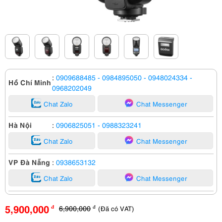
:
0909688485
- 0984895050
- 0948024334
-
Hồ Chí Minh
0968202049
Chat Zalo
Chat Messenger
Hà Nội
:
0906825051
- 0988323241
Chat Zalo
Chat Messenger
VP Đà Nẵng
:
0938653132
Chat Zalo
Chat Messenger
5,900,000
6,900,000
(Đã có VAT)
đ
đ