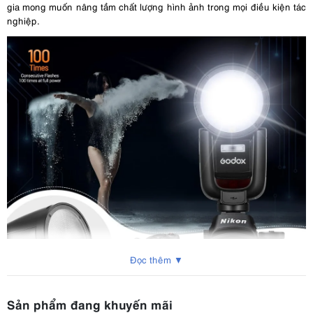
gia mong muốn nâng tầm chất lượng hình ảnh trong mọi điều kiện tác
nghiệp.
Đọc thêm ▼
Sản phẩm đang khuyến mãi
2. Godox V1Pro N: Thông số kỹ thuật nổi