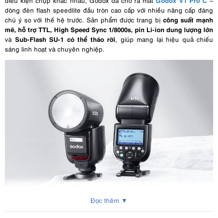
điều kiện chụp khác nhau, Godox đã cho ra mắt
–
dòng đèn flash speedlite đầu tròn cao cấp với nhiều nâng cấp đáng
công suất mạnh
chú ý so với thế hệ trước. Sản phẩm được trang bị
mẽ, hỗ trợ TTL, High Speed Sync 1/8000s, pin Li-ion dung lượng lớn
Sub-Flash SU-1 có thể tháo rời
và
, giúp mang lại hiệu quả chiếu
sáng linh hoạt và chuyên nghiệp.
Đọc thêm ▼
2. Thông Số Kỹ Thuật Nổi Bật Của Godox