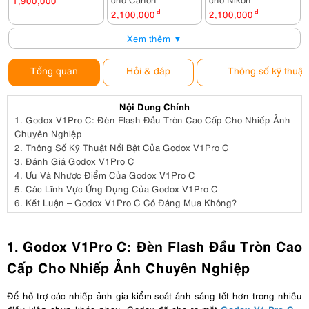
1,900,000
2,100,000
đ
2,100,000
đ
Xem thêm ▼
Tổng quan
Hỏi & đáp
Thông số kỹ thuật
Nội Dung Chính
1.
Godox V1Pro C: Đèn Flash Đầu Tròn Cao Cấp Cho Nhiếp Ảnh
Chuyên Nghiệp
2.
Thông Số Kỹ Thuật Nổi Bật Của Godox V1Pro C
3.
Đánh Giá Godox V1Pro C
4.
Ưu Và Nhược Điểm Của Godox V1Pro C
5.
Các Lĩnh Vực Ứng Dụng Của Godox V1Pro C
6.
Kết Luận – Godox V1Pro C Có Đáng Mua Không?
1. Godox V1Pro C: Đèn Flash Đầu Tròn Cao
Cấp Cho Nhiếp Ảnh Chuyên Nghiệp
Để hỗ trợ các nhiếp ảnh gia kiểm soát ánh sáng tốt hơn trong nhiều
Godox V1 Pro C