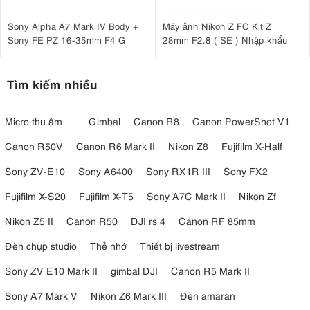
Sony Alpha A7 Mark IV Body +
Máy ảnh Nikon Z FC Kit Z
Sony FE PZ 16-35mm F4 G
28mm F2.8 ( SE ) Nhập khẩu
Tìm kiếm nhiều
Micro thu âm
Gimbal
Canon R8
Canon PowerShot V1
3.6. Tốc độ hồi đèn nhanh
Canon R50V
Canon R6 Mark II
Nikon Z8
Fujifilm X-Half
Một yếu tố quan trọng khi chọn flash là tốc độ hồi đèn (recycle time).
Sony ZV-E10
Sony A6400
Sony RX1R III
Sony FX2
thời gian hồi đèn chỉ khoảng 1.3 – 1.5 giây
Với Godox V1Pro C,
ở
Fujifilm X-S20
Fujifilm X-T5
Sony A7C Mark II
Nikon Zf
công suất tối đa, cho phép nhiếp ảnh gia chụp liên tục trong các sự
kiện quan trọng.
Nikon Z5 II
Canon R50
DJI rs 4
Canon RF 85mm
3.7. Hệ thống wireless Godox X 2.4GHz mạnh mẽ
Đèn chụp studio
Thẻ nhớ
Thiết bị livestream
hệ thống điều khiển không dây Godox
Godox V1Pro C được tích hợp
Sony ZV E10 Mark II
gimbal DJI
Canon R5 Mark II
X 2.4GHz
, cho phép kết nối với nhiều thiết bị ánh sáng trong hệ sinh
thái của Godox.
Sony A7 Mark V
Nikon Z6 Mark III
Đèn amaran