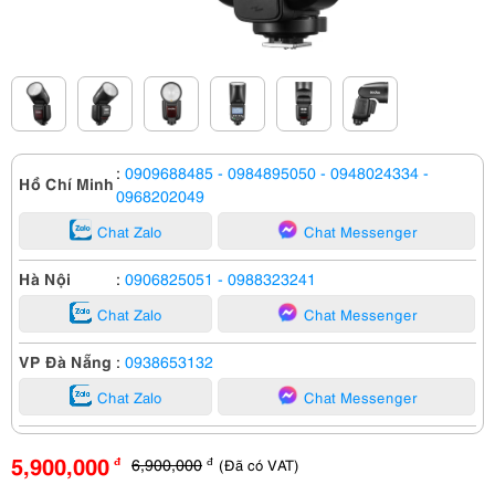
:
0909688485
- 0984895050
- 0948024334
-
Hồ Chí Minh
0968202049
Chat Zalo
Chat Messenger
Hà Nội
:
0906825051
- 0988323241
Chat Zalo
Chat Messenger
VP Đà Nẵng
:
0938653132
Chat Zalo
Chat Messenger
5,900,000
6,900,000
(Đã có VAT)
đ
đ