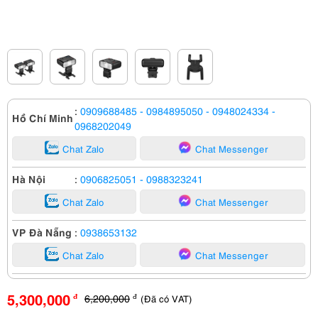
:
0909688485
- 0984895050
- 0948024334
-
Hồ Chí Minh
0968202049
Chat Zalo
Chat Messenger
Hà Nội
:
0906825051
- 0988323241
Chat Zalo
Chat Messenger
VP Đà Nẵng
:
0938653132
Chat Zalo
Chat Messenger
5,300,000
6,200,000
(Đã có VAT)
đ
đ