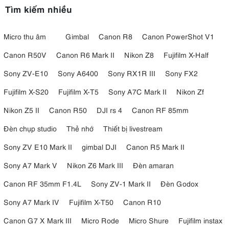
Tìm kiếm nhiều
hoạt động từ xa một cách nhanh chóng. Điều này giúp tối ưu quy
trình làm việc, đặc biệt trong các buổi chụp studio hoặc khi cần bố trí
nhiều nguồn sáng.
Micro thu âm
Gimbal
Canon R8
Canon PowerShot V1
Canon R50V
Canon R6 Mark II
Nikon Z8
Fujifilm X-Half
Sony ZV-E10
Sony A6400
Sony RX1R III
Sony FX2
Fujifilm X-S20
Fujifilm X-T5
Sony A7C Mark II
Nikon Zf
Nikon Z5 II
Canon R50
DJI rs 4
Canon RF 85mm
Đèn chụp studio
Thẻ nhớ
Thiết bị livestream
Sony ZV E10 Mark II
gimbal DJI
Canon R5 Mark II
Sony A7 Mark V
Nikon Z6 Mark III
Đèn amaran
Canon RF 35mm F1.4L
Sony ZV-1 Mark II
Đèn Godox
Sony A7 Mark IV
Fujifilm X-T50
Canon R10
Canon G7 X Mark III
Micro Rode
Micro Shure
Fujifilm instax