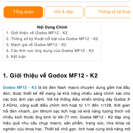
Tổng quan
Hỏi & đáp
Thông số kỹ thuật
Nội Dung Chính
1.
Giới thiệu về Godox MF12 - K2
2.
Thông số kỹ thuật nổi bật của Godox MF12 - K2
3.
Đánh giá về Godox MF12 - K2
4.
Các lĩnh vực ứng dụng của Godox MF12 - K2
5.
Kết luận
1. Giới thiệu về Godox MF12 - K2
Godox MF12 - K2
là bộ đèn flash macro chuyên dụng gồm hai đầu
đèn, được thiết kế để mang lại khả năng chiếu sáng chính xác cho
các bức ảnh cận cảnh. Với hệ thống điều khiển không dây Godox X
2.4GHz, công suất điều chỉnh linh hoạt từ 1/1 đến 1/128, thời gian
hồi đèn nhanh, pin lithium sạc tích hợp và khả năng tương thích với
nhiều kích thước ống kính từ 49–77 mm, Godox MF12 - K2 đáp ứng
hiệu quả nhu cầu chụp macro, sản phẩm, trang sức, nha khoa và
nghiên cứu khoa học. Thiết kế nhỏ gọn, linh hoạt cùng khả năng mở