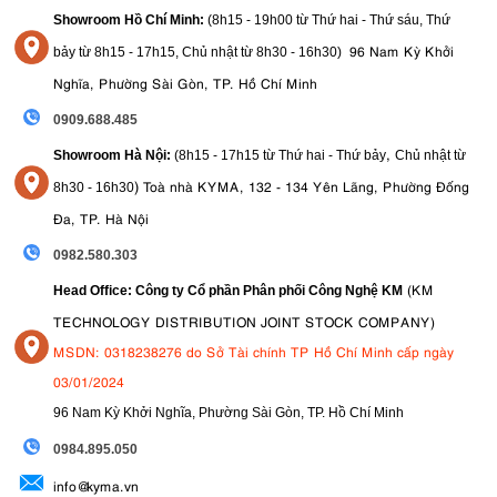
Showroom Hồ Chí Minh:
(8h15 - 19h00 từ
Thứ hai - Thứ sáu, Thứ
3.8. Đèn LED Modeling Light hỗ trợ lấy nét chính xác
96 Nam Kỳ Khởi
bảy từ
8h15 - 17h15,
Chủ nhật từ 8
h30 - 16h30
)
Godox MF12 - K2 tích hợp đèn LED Modeling Light trên mỗi đầu
Nghĩa, Phường Sài Gòn, TP. Hồ Chí Minh
đèn, cung cấp nguồn sáng liên tục để hỗ trợ quan sát chủ thể, căn
chỉnh bố cục và xác định hướng sáng trước khi chụp.
0909.688.485
,
Tính năng này giúp quá trình lấy nét trở nên dễ dàng hơn, đồng thời
Showroom Hà Nội:
(8h15 - 17h15 từ Thứ hai - Thứ bảy
Chủ nhật từ
giảm thời gian thiết lập khi làm việc với các chủ thể nhỏ hoặc chuyển
)
Toà nhà KYMA, 132 - 134 Yên Lãng, Phường Đống
8
h30 - 16h30
động chậm.
Đa, TP. Hà Nội
0982.580.303
(KM
Head Office: Công ty Cổ phần Phân phối Công Nghệ KM
TECHNOLOGY DISTRIBUTION JOINT STOCK COMPANY)
MSDN: 0318238276 do Sở Tài chính TP Hồ Chí Minh cấp ngày
03/01/2024
96 Nam Kỳ Khởi Nghĩa, Phường Sài Gòn, TP. Hồ Chí Minh
09
84.895.050
info@kyma.vn