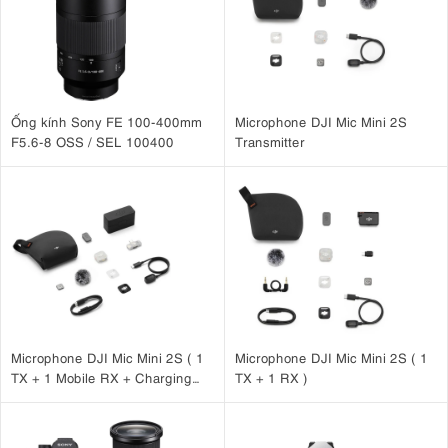
Hai đầu đèn có thể gắn trực tiếp trên vòng chuyển đổi phía trước ống
kính hoặc đặt trên chân đế mini để tạo nguồn sáng từ nhiều hướng.
Nhờ đó, Godox MF12 - K2 đặc biệt phù hợp khi chụp các chủ thể
nhỏ như côn trùng, hoa lá, trang sức, sản phẩm mini hay các chi tiết
cần độ chính xác cao.
Ống kính Sony FE 100-400mm
Microphone DJI Mic Mini 2S
F5.6-8 OSS / SEL 100400
Transmitter
Microphone DJI Mic Mini 2S ( 1
Microphone DJI Mic Mini 2S ( 1
TX + 1 Mobile RX + Charging
TX + 1 RX )
Case )